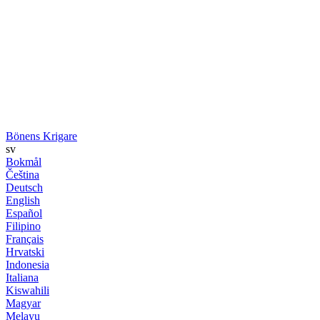
Bönens Krigare
sv
Bokmål
Čeština
Deutsch
English
Español
Filipino
Français
Hrvatski
Indonesia
Italiana
Kiswahili
Magyar
Melayu