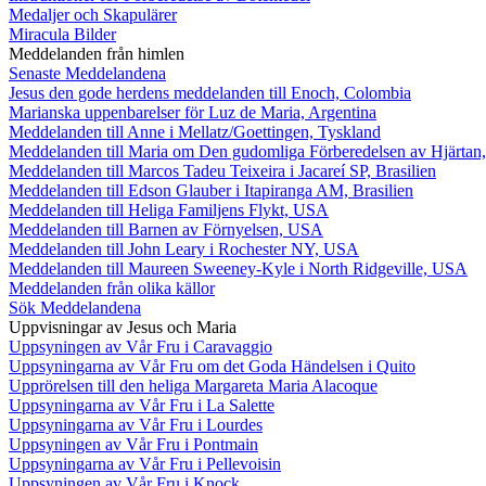
Medaljer och Skapulärer
Miracula Bilder
Meddelanden från himlen
Senaste Meddelandena
Jesus den gode herdens meddelanden till Enoch, Colombia
Marianska uppenbarelser för Luz de Maria, Argentina
Meddelanden till Anne i Mellatz/Goettingen, Tyskland
Meddelanden till Maria om Den gudomliga Förberedelsen av Hjärtan
Meddelanden till Marcos Tadeu Teixeira i Jacareí SP, Brasilien
Meddelanden till Edson Glauber i Itapiranga AM, Brasilien
Meddelanden till Heliga Familjens Flykt, USA
Meddelanden till Barnen av Förnyelsen, USA
Meddelanden till John Leary i Rochester NY, USA
Meddelanden till Maureen Sweeney-Kyle i North Ridgeville, USA
Meddelanden från olika källor
Sök Meddelandena
Uppvisningar av Jesus och Maria
Uppsyningen av Vår Fru i Caravaggio
Uppsyningarna av Vår Fru om det Goda Händelsen i Quito
Upprörelsen till den heliga Margareta Maria Alacoque
Uppsyningarna av Vår Fru i La Salette
Uppsyningarna av Vår Fru i Lourdes
Uppsyningen av Vår Fru i Pontmain
Uppsyningarna av Vår Fru i Pellevoisin
Uppsyningen av Vår Fru i Knock