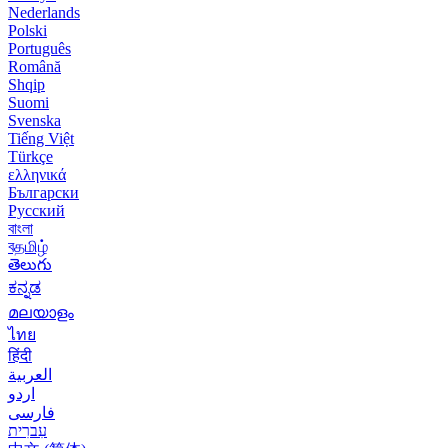
Nederlands
Polski
Português
Română
Shqip
Suomi
Svenska
Tiếng Việt
Türkçe
ελληνικά
Български
Русский
বাংলা
বதமிழ்
తెలుగు
ಕನ್ನಡ
മലയാളം
ไทย
हिंदी
العربية
اردو
فارسی
עִברִית