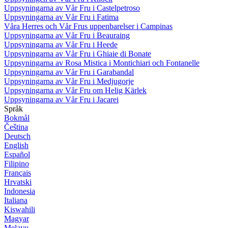
Uppsyningarna av Vår Fru i Castelpetroso
Uppsyningarna av Vår Fru i Fatima
Våra Herres och Vår Frus uppenbarelser i Campinas
Uppsyningarna av Vår Fru i Beauraing
Uppsyningarna av Vår Fru i Heede
Uppsyningarna av Vår Fru i Ghiaie di Bonate
Uppsyningarna av Rosa Mistica i Montichiari och Fontanelle
Uppsyningarna av Vår Fru i Garabandal
Uppsyningarna av Vår Fru i Medjugorje
Uppsyningarna av Vår Fru om Helig Kärlek
Uppsyningarna av Vår Fru i Jacarei
Språk
Bokmål
Čeština
Deutsch
English
Español
Filipino
Français
Hrvatski
Indonesia
Italiana
Kiswahili
Magyar
Melayu