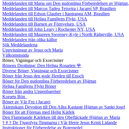
Meddelanden till Maria om Den gudomliga Förberedelsen av Hjärtan
Meddelanden till Marcos Tadeu Teixeira i Jacareí SP, Brasilien
Meddelanden till Edson Glauber i Itapiranga AM, Brasilien
Meddelanden till Heliga Familjens Flykt, USA
Meddelanden till Barnen av Förnyelsen, USA
Meddelanden till John Leary i Rochester NY, USA
Meddelanden till Maureen Sweeney-Kyle i North Ridgeville, USA
Meddelanden från olika källor
Sök Meddelandena
Uppvisningar av Jesus och Maria
Välkomstssida
Böner, Vigningar och Exorcismer
Bönens Drottning: Den Heliga Rosarien
🌹
Diverse Böner, Vigningar och Exorcismer
Böner från Jesus den gode Herden till Enoch
Böner för Den gudomliga Förberedelsen av Hjärtan
Heliga Familjens Flykt Böner
Böner från andra Uppenbarelser
Korsets Bön
Böner av Vår Fru i Jacarei
Äktenskaps Devotion till Den Allra Kastaste Hjärtan av Sankt Josef
Böner för att Förenas med Helig Kärlek
Den Flammande Kärleken till den Obefläckade Hjärtan av Maria
†
†
†
De Tjugofyra Timmarna i Vår Herre Jesus Kristi Lidande
Instruktioner för Förberedelse av Botemedel