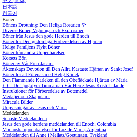
中文 (简体)
日本語
한국어
Böner
Bönens Drottning: Den Heliga Rosarien
🌹
Diverse Böner, Vigningar och Exorcismer
Böner från Jesus den gode Herden till Enoch
Böner för Den gudomliga Förberedelsen av Hjärtan
Heliga Familjens Flykt Böner
Böner från andra Uppenbarelser
Korsets Bön
Böner av Vår Fru i Jacarei
Äktenskaps Devotion till Den Allra Kastaste Hjärtan av Sankt Josef
Böner för att Förenas med Helig Kärlek
Den Flammande Kärleken till den Obefläckade Hjärtan av Maria
†
†
†
De Tjugofyra Timmarna i Vår Herre Jesus Kristi Lidande
Instruktioner för Förberedelse av Botemedel
Medaljer och Skapulärer
Miracula Bilder
Uppvisningar av Jesus och Maria
Meddelanden
Senaste Meddelandena
Jesus den gode herdens meddelanden till Enoch, Colombia
Marianska uppenbarelser för Luz de Maria, Argentina
Meddelanden till Anne i Mellatz/Goettingen, Tyskland