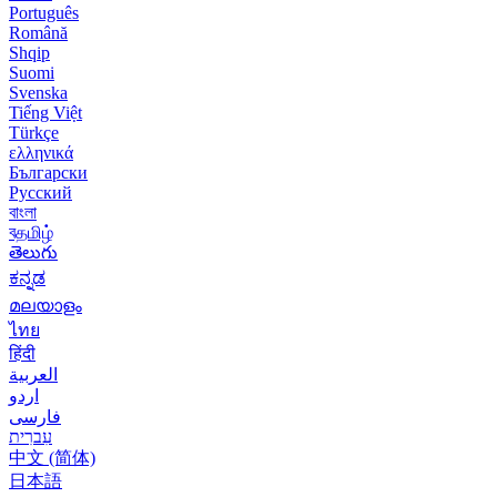
Português
Română
Shqip
Suomi
Svenska
Tiếng Việt
Türkçe
ελληνικά
Български
Русский
বাংলা
বதமிழ்
తెలుగు
ಕನ್ನಡ
മലയാളം
ไทย
हिंदी
العربية
اردو
فارسی
עִברִית
中文 (简体)
日本語