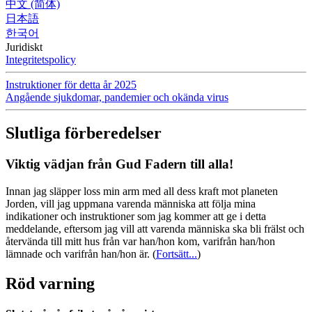
中文 (简体)
日本語
한국어
Juridiskt
Integritetspolicy
Instruktioner för detta år 2025
Angående sjukdomar, pandemier och okända virus
Slutliga förberedelser
Viktig vädjan från Gud Fadern till alla!
Innan jag släpper loss min arm med all dess kraft mot planeten
Jorden, vill jag uppmana varenda människa att följa mina
indikationer och instruktioner som jag kommer att ge i detta
meddelande, eftersom jag vill att varenda människa ska bli frälst och
återvända till mitt hus från var han/hon kom, varifrån han/hon
lämnade och varifrån han/hon är.
(
Fortsätt...
)
Röd varning