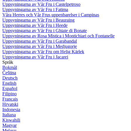
Uppsyningarna av Vår Fru i Castelpetroso
Uppsyningarna av Vår Fru i Fatima
Våra Herres och Vår Frus uppenbarelser i Campinas
Uppsyningarna av Vår Fru i Beauraing
Uppsyningarna av Vår Fru i Heede
Uppsyningarna av Vår Fru i Ghiaie di Bonate
Uppsyningarna av Rosa Mistica i Montichiari och Fontanelle
Uppsyningarna av Vår Fru i Garabandal
Uppsyningarna av Vår Fru i Medjugorje
Uppsyningarna av Vår Fru om Helig Kärlek
Uppsyningarna av Vår Fru i Jacarei
Språk
Bokmål
Čeština
Deutsch
English
Español
Filipino
Français
Hrvatski
Indonesia
Italiana
Kiswahili
Magyar
Melayu