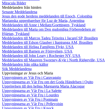
Miracula Bilder
Meddelanden från himlen
Senaste Meddelandena
Jesus den gode herdens meddelanden till Enoch, Colombia
Marianska uppenbarelser för Luz de Maria, Argentina
Meddelanden till Anne i Mellatz/Goettingen, Tyskland
Meddelanden till Maria om Den gudomliga Förberedelsen av
Hjärtan, Tyskland
Meddelanden till Marcos Tadeu Teixeira i Jacareí SP, Brasilien
Meddelanden till Edson Glauber i Itapiranga AM, Brasilien
Meddelanden till Heliga Familjens Flykt, USA
Meddelanden till Barnen av Förnyelsen, USA
Meddelanden till John Leary i Rochester NY, USA
Meddelanden till Maureen Sweeney-Kyle i North Ridgeville, USA
Meddelanden från olika källor
Sök Meddelandena
Uppvisningar av Jesus och Maria
Uppsyningen av Vår Fru i Caravaggio
Uppsyningarna av Vår Fru om det Goda Händelsen i Quito
Upprörelsen till den heliga Margareta Maria Alacoque
Uppsyningarna av Vår Fru i La Salette
Uppsyningarna av Vår Fru i Lourdes
Uppsyningen av Vår Fru i Pontmain
Uppsyningarna av Vår Fru i Pellevoisin
Uppsyningen av Vår Fru i Knock