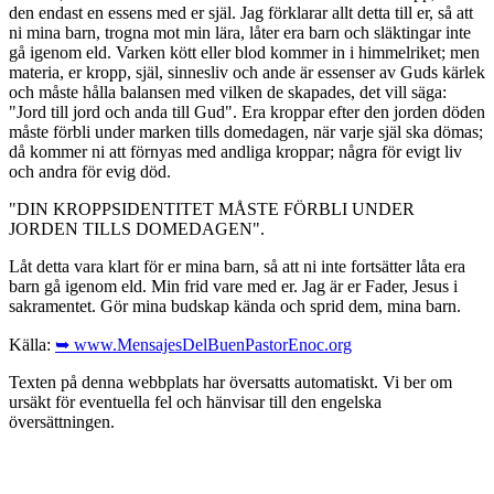
den endast en essens med er själ. Jag förklarar allt detta till er, så att
ni mina barn, trogna mot min lära, låter era barn och släktingar inte
gå igenom eld. Varken kött eller blod kommer in i himmelriket; men
materia, er kropp, själ, sinnesliv och ande är essenser av Guds kärlek
och måste hålla balansen med vilken de skapades, det vill säga:
"Jord till jord och anda till Gud". Era kroppar efter den jorden döden
måste förbli under marken tills domedagen, när varje själ ska dömas;
då kommer ni att förnyas med andliga kroppar; några för evigt liv
och andra för evig död.
"DIN KROPPSIDENTITET MÅSTE FÖRBLI UNDER
JORDEN TILLS DOMEDAGEN".
Låt detta vara klart för er mina barn, så att ni inte fortsätter låta era
barn gå igenom eld. Min frid vare med er. Jag är er Fader, Jesus i
sakramentet. Gör mina budskap kända och sprid dem, mina barn.
Källa:
➥ www.MensajesDelBuenPastorEnoc.org
Texten på denna webbplats har översatts automatiskt. Vi ber om
ursäkt för eventuella fel och hänvisar till den engelska
översättningen.