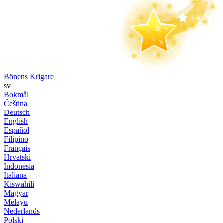
Bönens Krigare
sv
Bokmål
Čeština
Deutsch
English
Español
Filipino
Français
Hrvatski
Indonesia
Italiana
Kiswahili
Magyar
Melayu
Nederlands
Polski