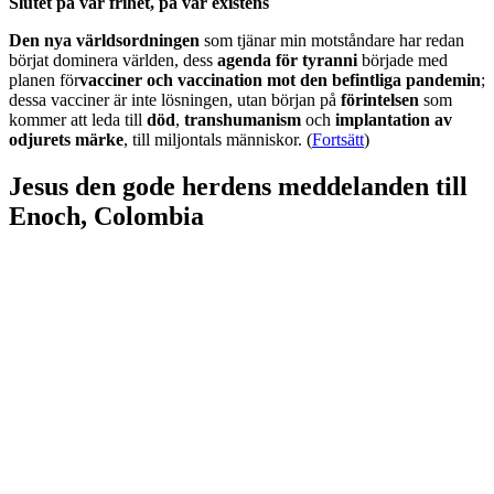
Slutet på vår frihet, på vår existens
Den nya världsordningen
som tjänar min motståndare har redan
börjat dominera världen, dess
agenda för tyranni
började med
planen för
vacciner och vaccination mot den befintliga pandemin
;
dessa vacciner är inte lösningen, utan början på
förintelsen
som
kommer att leda till
död
,
transhumanism
och
implantation av
odjurets märke
, till miljontals människor. (
Fortsätt
)
Jesus den gode herdens meddelanden till
Enoch, Colombia