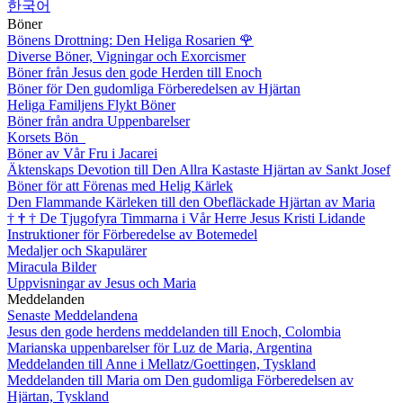
한국어
Böner
Bönens Drottning: Den Heliga Rosarien
🌹
Diverse Böner, Vigningar och Exorcismer
Böner från Jesus den gode Herden till Enoch
Böner för Den gudomliga Förberedelsen av Hjärtan
Heliga Familjens Flykt Böner
Böner från andra Uppenbarelser
Korsets Bön
Böner av Vår Fru i Jacarei
Äktenskaps Devotion till Den Allra Kastaste Hjärtan av Sankt Josef
Böner för att Förenas med Helig Kärlek
Den Flammande Kärleken till den Obefläckade Hjärtan av Maria
†
†
†
De Tjugofyra Timmarna i Vår Herre Jesus Kristi Lidande
Instruktioner för Förberedelse av Botemedel
Medaljer och Skapulärer
Miracula Bilder
Uppvisningar av Jesus och Maria
Meddelanden
Senaste Meddelandena
Jesus den gode herdens meddelanden till Enoch, Colombia
Marianska uppenbarelser för Luz de Maria, Argentina
Meddelanden till Anne i Mellatz/Goettingen, Tyskland
Meddelanden till Maria om Den gudomliga Förberedelsen av
Hjärtan, Tyskland