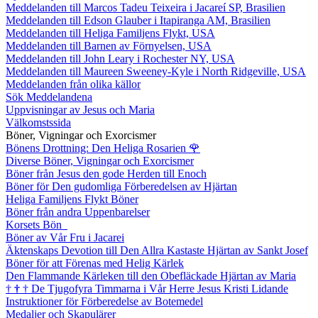
Meddelanden till Marcos Tadeu Teixeira i Jacareí SP, Brasilien
Meddelanden till Edson Glauber i Itapiranga AM, Brasilien
Meddelanden till Heliga Familjens Flykt, USA
Meddelanden till Barnen av Förnyelsen, USA
Meddelanden till John Leary i Rochester NY, USA
Meddelanden till Maureen Sweeney-Kyle i North Ridgeville, USA
Meddelanden från olika källor
Sök Meddelandena
Uppvisningar av Jesus och Maria
Välkomstssida
Böner, Vigningar och Exorcismer
Bönens Drottning: Den Heliga Rosarien
🌹
Diverse Böner, Vigningar och Exorcismer
Böner från Jesus den gode Herden till Enoch
Böner för Den gudomliga Förberedelsen av Hjärtan
Heliga Familjens Flykt Böner
Böner från andra Uppenbarelser
Korsets Bön
Böner av Vår Fru i Jacarei
Äktenskaps Devotion till Den Allra Kastaste Hjärtan av Sankt Josef
Böner för att Förenas med Helig Kärlek
Den Flammande Kärleken till den Obefläckade Hjärtan av Maria
†
†
†
De Tjugofyra Timmarna i Vår Herre Jesus Kristi Lidande
Instruktioner för Förberedelse av Botemedel
Medaljer och Skapulärer