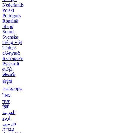
Nederlands
Polski
Português
Română
Shqip
Suomi
Svenska
Tiếng Việt
Türkçe
ελληνικά
Български
Русский
தமிழ்
తెలుగు
ಕನ್ನಡ
മലയാളം
ไทย
বাংলা
हिंदी
العربية
اردو
فارسی
עִברִית