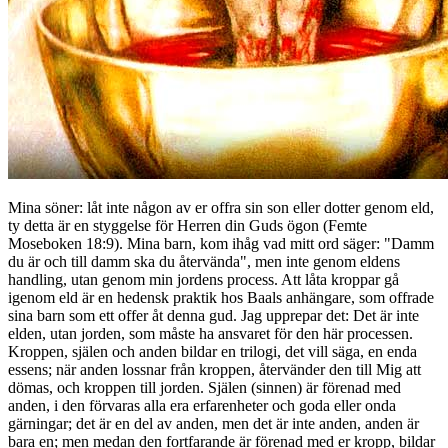
Mina söner: låt inte någon av er offra sin son eller dotter genom eld,
ty detta är en styggelse för Herren din Guds ögon (Femte
Moseboken 18:9). Mina barn, kom ihåg vad mitt ord säger: "Damm
du är och till damm ska du återvända", men inte genom eldens
handling, utan genom min jordens process. Att låta kroppar gå
igenom eld är en hedensk praktik hos Baals anhängare, som offrade
sina barn som ett offer åt denna gud. Jag upprepar det: Det är inte
elden, utan jorden, som måste ha ansvaret för den här processen.
Kroppen, själen och anden bildar en trilogi, det vill säga, en enda
essens; när anden lossnar från kroppen, återvänder den till Mig att
dömas, och kroppen till jorden. Själen (sinnen) är förenad med
anden, i den förvaras alla era erfarenheter och goda eller onda
gärningar; det är en del av anden, men det är inte anden, anden är
bara en; men medan den fortfarande är förenad med er kropp, bildar