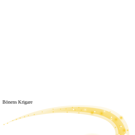
Bönens Krigare