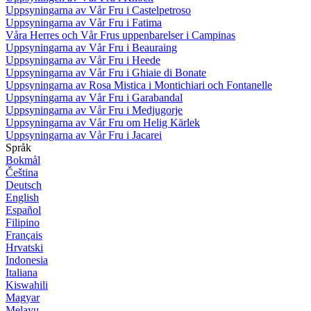
Uppsyningarna av Vår Fru i Castelpetroso
Uppsyningarna av Vår Fru i Fatima
Våra Herres och Vår Frus uppenbarelser i Campinas
Uppsyningarna av Vår Fru i Beauraing
Uppsyningarna av Vår Fru i Heede
Uppsyningarna av Vår Fru i Ghiaie di Bonate
Uppsyningarna av Rosa Mistica i Montichiari och Fontanelle
Uppsyningarna av Vår Fru i Garabandal
Uppsyningarna av Vår Fru i Medjugorje
Uppsyningarna av Vår Fru om Helig Kärlek
Uppsyningarna av Vår Fru i Jacarei
Språk
Bokmål
Čeština
Deutsch
English
Español
Filipino
Français
Hrvatski
Indonesia
Italiana
Kiswahili
Magyar
Melayu