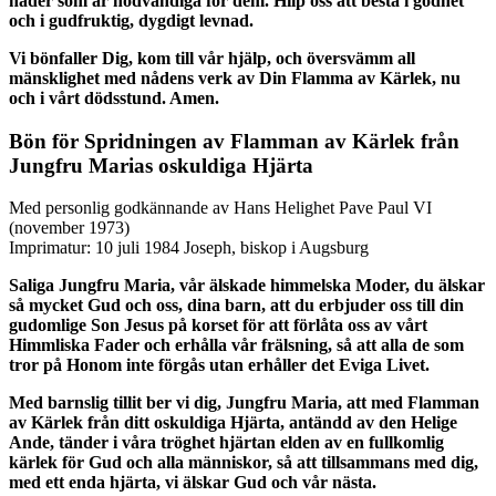
nåder som är nödvändiga för dem. Hilp oss att bestå i godhet
och i gudfruktig, dygdigt levnad.
Vi bönfaller Dig, kom till vår hjälp, och översvämm all
mänsklighet med nådens verk av Din Flamma av Kärlek, nu
och i vårt dödsstund. Amen.
Bön för Spridningen av Flamman av Kärlek från
Jungfru Marias oskuldiga Hjärta
Med personlig godkännande av Hans Helighet Pave Paul VI
(november 1973)
Imprimatur: 10 juli 1984 Joseph, biskop i Augsburg
Saliga Jungfru Maria, vår älskade himmelska Moder, du älskar
så mycket Gud och oss, dina barn, att du erbjuder oss till din
gudomlige Son Jesus på korset för att förlåta oss av vårt
Himmliska Fader och erhålla vår frälsning, så att alla de som
tror på Honom inte förgås utan erhåller det Eviga Livet.
Med barnslig tillit ber vi dig, Jungfru Maria, att med Flamman
av Kärlek från ditt oskuldiga Hjärta, antändd av den Helige
Ande, tänder i våra tröghet hjärtan elden av en fullkomlig
kärlek för Gud och alla människor, så att tillsammans med dig,
med ett enda hjärta, vi älskar Gud och vår nästa.