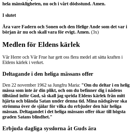
hela mänskligheten, nu och i vårt dödsstund. Amen.
I slutet
Ära vare Fadern och Sonen och den Helige Ande som det var i
början är nu och skall vara för evigt. Amen.
(3x)
Medlen för Eldens kärlek
Vår Herre och Vår Frue har gett oss flera medel att sätta kraften i
Eldens kärlek i verket.
Deltagande i den heliga mässans offer
Den 22 november 1962 sa Jungfru Maria:
"Om du deltar i en helig
mässa som inte är din plikt, och om du befinner dig i nådens
tillstånd inför Gud, så skall jag sprida Eldens kärlek från mitt
hjärta och blända Satan under denna tid. Mina nådsgåvor ska
strömma över de själar för vilka du erbjuder den här heliga
mässan. Deltagandet i det heliga mässans offer ökar till högsta
graden Satans blindhet."
Erbjuda dagliga sysslorna åt Guds ära