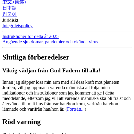
中文 (简体)
日本語
한국어
Juridiskt
Integritetspolicy
Instruktioner för detta år 2025
Angående sjukdomar, pandemier och okända virus
Slutliga förberedelser
Viktig vädjan från Gud Fadern till alla!
Innan jag släpper loss min arm med all dess kraft mot planeten
Jorden, vill jag uppmana varenda människa att följa mina
indikationer och instruktioner som jag kommer att ge i detta
meddelande, eftersom jag vill att varenda människa ska bli frälst och
återvända till mitt hus från var han/hon kom, varifrån han/hon
lämnade och varifrån han/hon är.
(
Fortsätt...
)
Röd varning