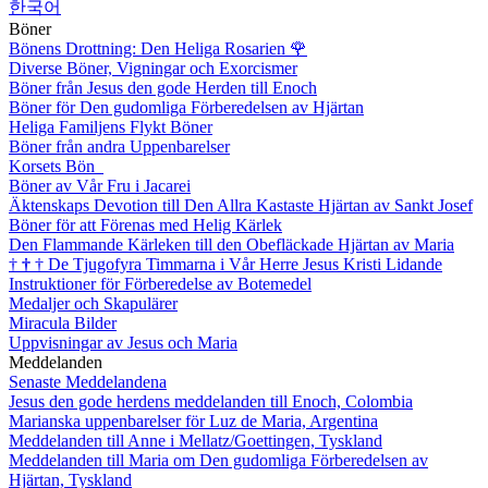
한국어
Böner
Bönens Drottning: Den Heliga Rosarien
🌹
Diverse Böner, Vigningar och Exorcismer
Böner från Jesus den gode Herden till Enoch
Böner för Den gudomliga Förberedelsen av Hjärtan
Heliga Familjens Flykt Böner
Böner från andra Uppenbarelser
Korsets Bön
Böner av Vår Fru i Jacarei
Äktenskaps Devotion till Den Allra Kastaste Hjärtan av Sankt Josef
Böner för att Förenas med Helig Kärlek
Den Flammande Kärleken till den Obefläckade Hjärtan av Maria
†
†
†
De Tjugofyra Timmarna i Vår Herre Jesus Kristi Lidande
Instruktioner för Förberedelse av Botemedel
Medaljer och Skapulärer
Miracula Bilder
Uppvisningar av Jesus och Maria
Meddelanden
Senaste Meddelandena
Jesus den gode herdens meddelanden till Enoch, Colombia
Marianska uppenbarelser för Luz de Maria, Argentina
Meddelanden till Anne i Mellatz/Goettingen, Tyskland
Meddelanden till Maria om Den gudomliga Förberedelsen av
Hjärtan, Tyskland