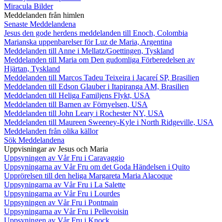
Miracula Bilder
Meddelanden från himlen
Senaste Meddelandena
Jesus den gode herdens meddelanden till Enoch, Colombia
Marianska uppenbarelser för Luz de Maria, Argentina
Meddelanden till Anne i Mellatz/Goettingen, Tyskland
Meddelanden till Maria om Den gudomliga Förberedelsen av
Hjärtan, Tyskland
Meddelanden till Marcos Tadeu Teixeira i Jacareí SP, Brasilien
Meddelanden till Edson Glauber i Itapiranga AM, Brasilien
Meddelanden till Heliga Familjens Flykt, USA
Meddelanden till Barnen av Förnyelsen, USA
Meddelanden till John Leary i Rochester NY, USA
Meddelanden till Maureen Sweeney-Kyle i North Ridgeville, USA
Meddelanden från olika källor
Sök Meddelandena
Uppvisningar av Jesus och Maria
Uppsyningen av Vår Fru i Caravaggio
Uppsyningarna av Vår Fru om det Goda Händelsen i Quito
Upprörelsen till den heliga Margareta Maria Alacoque
Uppsyningarna av Vår Fru i La Salette
Uppsyningarna av Vår Fru i Lourdes
Uppsyningen av Vår Fru i Pontmain
Uppsyningarna av Vår Fru i Pellevoisin
Uppsyningen av Vår Fru i Knock