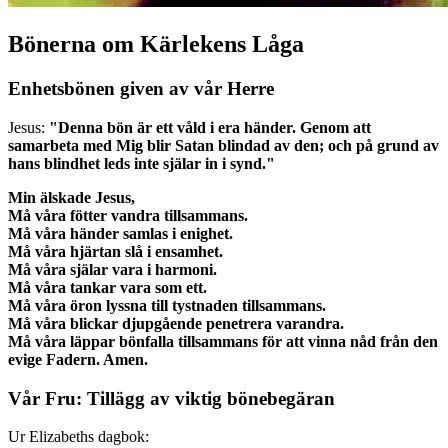
Bönerna om Kärlekens Låga
Enhetsbönen given av vår Herre
Jesus:
"Denna bön är ett våld i era händer. Genom att
samarbeta med Mig blir Satan blindad av den; och på grund av
hans blindhet leds inte själar in i synd."
Min älskade Jesus,
Må våra fötter vandra tillsammans.
Må våra händer samlas i enighet.
Må våra hjärtan slå i ensamhet.
Må våra själar vara i harmoni.
Må våra tankar vara som ett.
Må våra öron lyssna till tystnaden tillsammans.
Må våra blickar djupgående penetrera varandra.
Må våra läppar bönfalla tillsammans för att vinna nåd från den
evige Fadern. Amen.
Vår Fru: Tillägg av viktig bönebegäran
Ur Elizabeths dagbok: