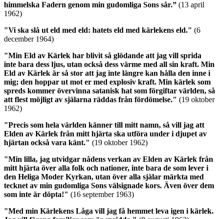
himmelska Fadern genom min gudomliga Sons sår.”
(13 april
1962)
"Vi ska slå ut eld med eld: hatets eld med kärlekens eld."
(6
december 1964)
"Min Eld av Kärlek har blivit så glödande att jag vill sprida
inte bara dess ljus, utan också dess värme med all sin kraft. Min
Eld av Kärlek är så stor att jag inte längre kan hålla den inne i
mig; den hoppar ut mot er med explosiv kraft.
Min kärlek som
spreds kommer övervinna satanisk hat som förgiftar världen, så
att flest möjligt av själarna räddas från fördömelse.
"
(19 oktober
1962)
"Precis som hela världen känner till mitt namn, så vill jag att
Elden av Kärlek från mitt hjärta ska utföra under i djupet av
hjärtan också vara känt."
(19 oktober 1962)
"Min lilla, jag utvidgar nådens verkan av Elden av Kärlek från
mitt hjärta över alla folk och nationer, inte bara de som lever i
den Heliga Moder Kyrkan, utan över alla själar märkta med
tecknet av min gudomliga Sons välsignade kors. Även över dem
som inte är döpta!"
(16 september 1963)
"Med min Kärlekens Låga vill jag få hemmet leva igen i kärlek.