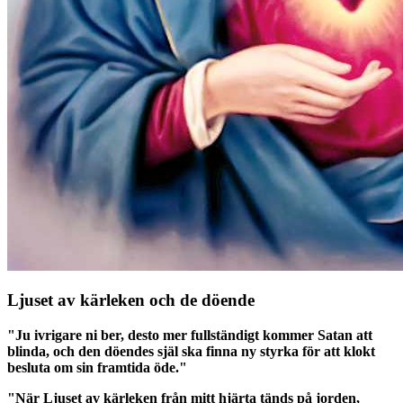
Ljuset av kärleken och de döende
"Ju ivrigare ni ber, desto mer fullständigt kommer Satan att
blinda, och den döendes själ ska finna ny styrka för att klokt
besluta om sin framtida öde."
"När Ljuset av kärleken från mitt hjärta tänds på jorden,