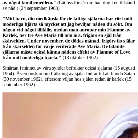
av något familjemedlem."
(Låt oss förstå: om han dog i en tillstånd
av nåd.)
(24 september 1963)
"Mitt barn, din medkänsla för de fattiga själarna har rört mitt
moderliga hjärta så mycket att jag beviljar nåden du sökt. Om
någon vid något tillfälle, medan man anropar min Flamme av
Kärlek, ber tre Ave Maria till min ära, frigörs en själ från
skärselden. Under november, de dödas månad, frigörs tio själar
från skärselden för varje reciterade Ave Maria. De lidande
själarna måste också känna nådens effekt av Flamme of Love
från mitt moderliga hjärta."
(13 oktober 1962)
Smärtan i minnet av våra synder befruktar också själarna (15 augusti
1964). Även önskan om frälsning av själar bidrar till att blinda Satan
(30 november 1962), eftersom viljan hos själen redan är kärlek (15
september 1962).