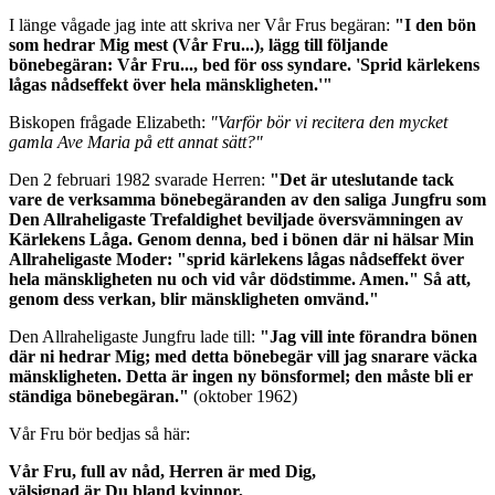
I länge vågade jag inte att skriva ner Vår Frus begäran:
"I den bön
som hedrar Mig mest (Vår Fru...), lägg till följande
bönebegäran: Vår Fru..., bed för oss syndare.
'Sprid kärlekens
lågas nådseffekt över hela mänskligheten.'
"
Biskopen frågade Elizabeth:
"Varför bör vi recitera den mycket
gamla Ave Maria på ett annat sätt?"
Den 2 februari 1982 svarade Herren:
"Det är uteslutande tack
vare de verksamma bönebegäranden av den saliga Jungfru som
Den Allraheligaste Trefaldighet beviljade översvämningen av
Kärlekens Låga. Genom denna, bed i bönen där ni hälsar Min
Allraheligaste Moder:
"sprid kärlekens lågas nådseffekt över
hela mänskligheten nu och vid vår dödstimme. Amen."
Så att,
genom dess verkan, blir mänskligheten omvänd."
Den Allraheligaste Jungfru lade till:
"Jag vill inte förandra bönen
där ni hedrar Mig; med detta bönebegär vill jag snarare väcka
mänskligheten.
Detta är ingen ny bönsformel; den måste bli er
ständiga bönebegäran.
"
(oktober 1962)
Vår Fru bör bedjas så här:
Vår Fru, full av nåd, Herren är med Dig,
välsignad är Du bland kvinnor,