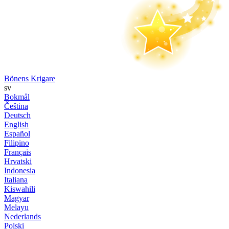
Bönens Krigare
sv
Bokmål
Čeština
Deutsch
English
Español
Filipino
Français
Hrvatski
Indonesia
Italiana
Kiswahili
Magyar
Melayu
Nederlands
Polski