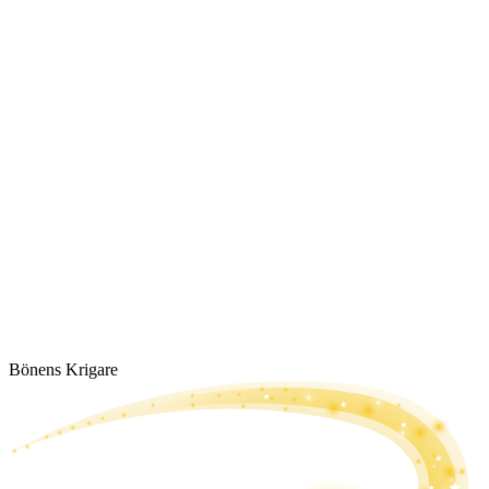
Bönens Krigare