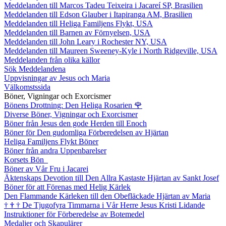
Meddelanden till Marcos Tadeu Teixeira i Jacareí SP, Brasilien
Meddelanden till Edson Glauber i Itapiranga AM, Brasilien
Meddelanden till Heliga Familjens Flykt, USA
Meddelanden till Barnen av Förnyelsen, USA
Meddelanden till John Leary i Rochester NY, USA
Meddelanden till Maureen Sweeney-Kyle i North Ridgeville, USA
Meddelanden från olika källor
Sök Meddelandena
Uppvisningar av Jesus och Maria
Välkomstssida
Böner, Vigningar och Exorcismer
Bönens Drottning: Den Heliga Rosarien
🌹
Diverse Böner, Vigningar och Exorcismer
Böner från Jesus den gode Herden till Enoch
Böner för Den gudomliga Förberedelsen av Hjärtan
Heliga Familjens Flykt Böner
Böner från andra Uppenbarelser
Korsets Bön
Böner av Vår Fru i Jacarei
Äktenskaps Devotion till Den Allra Kastaste Hjärtan av Sankt Josef
Böner för att Förenas med Helig Kärlek
Den Flammande Kärleken till den Obefläckade Hjärtan av Maria
†
†
†
De Tjugofyra Timmarna i Vår Herre Jesus Kristi Lidande
Instruktioner för Förberedelse av Botemedel
Medaljer och Skapulärer