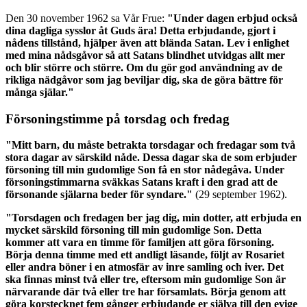
Den 30 november 1962 sa Vår Frue:
"Under dagen erbjud också
dina dagliga sysslor åt Guds ära! Detta erbjudande, gjort i
nådens tillstånd, hjälper även att blända Satan. Lev i enlighet
med mina nådsgåvor så att Satans blindhet utvidgas allt mer
och blir större och större. Om du gör god användning av de
rikliga nädgåvor som jag beviljar dig, ska de göra bättre för
många själar."
Försoningstimme på torsdag och fredag
"Mitt barn, du måste betrakta torsdagar och fredagar som två
stora dagar av särskild nåde. Dessa dagar ska de som erbjuder
försoning till min gudomlige Son få en stor nådegåva. Under
försoningstimmarna sväkkas Satans kraft i den grad att de
försonande själarna beder för syndare."
(29 september 1962).
"Torsdagen och fredagen ber jag dig, min dotter, att erbjuda en
mycket särskild försoning till min gudomlige Son. Detta
kommer att vara en timme för familjen att göra försoning.
Börja denna timme med ett andligt läsande, följt av Rosariet
eller andra böner i en atmosfär av inre samling och iver. Det
ska finnas minst två eller tre, eftersom min gudomlige Son är
närvarande där två eller tre har församlats. Börja genom att
göra korstecknet fem gånger erbjudande er själva till den evige