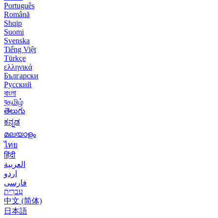
Português
Română
Shqip
Suomi
Svenska
Tiếng Việt
Türkçe
ελληνικά
Български
Русский
বাংলা
বதமிழ்
తెలుగు
ಕನ್ನಡ
മലയാളം
ไทย
हिंदी
العربية
اردو
فارسی
עִברִית
中文 (简体)
日本語