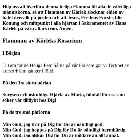
Hilp oss att överföra denna heliga Flamma till alla de välvilliga
människorna, så att Flamman av Kärlek slocknar elden av
hatet överallt på jorden och att Jesus, Fredens Furste, blir
Konung och mittpunkt i alla hjärtan i Sakramentet av Hans
Kärlek på våra altars tron. Amen.
Flamman av Kärleks Rosarium
I Början
Till ära för de Heliga Fem Sårna på vår Frälsare gör vi Tecknet av
korset
†
fem gånger i följd.
På den 1:a stora pärlan
Sorgsen och oskuldiga Hjärta av Maria, bönfall för oss som
söker vår tillflykt hos Dig!
På de tre små pärlorna
Min Gud, jag tror på Dig för Du är oändligt god.
Min Gud, jag hoppas på Dig för Du är oändligt barmhärtig.
Min Gud, jag älskar Dig för Du är mildare än allt annat.