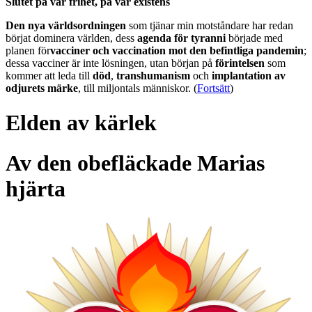
Slutet på vår frihet, på vår existens
Den nya världsordningen
som tjänar min motståndare har redan
börjat dominera världen, dess
agenda för tyranni
började med
planen för
vacciner och vaccination mot den befintliga pandemin
;
dessa vacciner är inte lösningen, utan början på
förintelsen
som
kommer att leda till
död
,
transhumanism
och
implantation av
odjurets märke
, till miljontals människor. (
Fortsätt
)
Elden av kärlek
Av den obefläckade Marias
hjärta