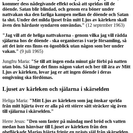
kommer dess nådegivande effekt också att spridas till de
döende. Satan blir blindad, och genom era böner under
nattvakan ska den farliga kampen mellan de döende och Satan
ta slut. Under det milda ljuset från mitt Ljus av kärleken skall
även den hårdaste syndaren omvändas."
(12 september 1963)
"Jag vill att de heliga nattvakorna - genom vilka jag vill rädda
själarna hos de döende - ska organiseras i varje församling, så
att det inte ens finns en ögonblick utan någon som ber under
vakan."
(9 juli 1965)
Jungfru Maria:
"Se till att ingen enda minut går förbi på natten
utan bön. Så länge det finns någon vaket och ber till ära av Mitt
Ljus av kärleken, lovar jag er att ingen döende i deras
omgivning ska fördömas.
Ljuset av kärleken och själarna i skärselden
Heliga Maria:
"Mitt Ljus av kärleken som jag önskar sprida
från mitt hjärta över er alla på ett större sätt sträcker sig även
till själarna i skärselden."
Herre Jesus:
"Den som faster på måndag med bröd och vatten
medan han hänvisar till Ljuset av kärleken från den
obefläckade Marias hjärta frigör en prästs själ från skärselden.