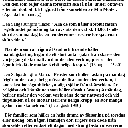
Och den som följer denna föreskrift ska få nåd, under oktaven
efter sin död, att bli frigjord från skärselden av Min Moder."
(Agenda för måndag)
Den Saliga Jungfru tillade:
"Alla de som håller absolut fastan
regelbundet på måndag kan avsluta den vid kl. 18.00. Istället
ska de samma dag be en femdecennier rosarie för själarna i
skärselden."
"När dem som är vigda åt Gud och troende håller
måndagsfastan, frigör de ett stort antal själar från skärselden
varje gång de tar nattvard under den veckan, precis i det
ögonblick då de mottar Kristi heliga kropp."
(15 augusti 1980)
Den Saliga Jungfru Maria:
"Präster som håller fastan på måndag
frigör under varje helig mässa de firar under den veckan, i
konsekrationsögonblicket, otaliga själar från skärselden. De
religiösa och lekmännen som håller absolut fastan på måndag,
befriar under den veckan varje gång de tar nattvard och vid
tidpunkten då de mottar Herrens heliga kropp, en stor mängd
själar från skärselden."
(15 augusti 1980)
"För familjer som håller en helig timme av försoning på torsdag
eller fredag, om någon i familjen dör, frigörs den döde från
skärselden efter endast ett dagar med sträng fastan observerad