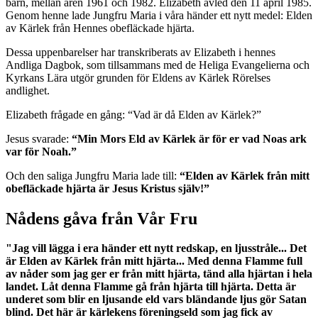
barn, mellan åren 1961 och 1982. Elizabeth avled den 11 april 1985.
Genom henne lade Jungfru Maria i våra händer ett nytt medel: Elden
av Kärlek från Hennes obefläckade hjärta.
Dessa uppenbarelser har transkriberats av Elizabeth i hennes
Andliga Dagbok, som tillsammans med de Heliga Evangelierna och
Kyrkans Lära utgör grunden för Eldens av Kärlek Rörelses
andlighet.
Elizabeth frågade en gång: “Vad är då Elden av Kärlek?”
Jesus svarade:
“Min Mors Eld av Kärlek är för er vad Noas ark
var för Noah.”
Och den saliga Jungfru Maria lade till:
“Elden av Kärlek från mitt
obefläckade hjärta är Jesus Kristus själv!”
Nådens gåva från Vår Fru
"Jag vill lägga i era händer ett nytt redskap, en ljusstråle... Det
är Elden av Kärlek från mitt hjärta... Med denna Flamme full
av nåder som jag ger er från mitt hjärta, tänd alla hjärtan i hela
landet. Låt denna Flamme gå från hjärta till hjärta. Detta är
underet som blir en ljusande eld vars bländande ljus gör Satan
blind. Det här är kärlekens föreningseld som jag fick av