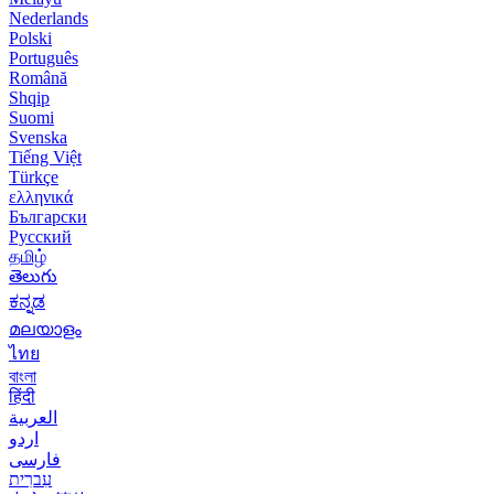
Nederlands
Polski
Português
Română
Shqip
Suomi
Svenska
Tiếng Việt
Türkçe
ελληνικά
Български
Русский
தமிழ்
తెలుగు
ಕನ್ನಡ
മലയാളം
ไทย
বাংলা
हिंदी
العربية
اردو
فارسی
עִברִית