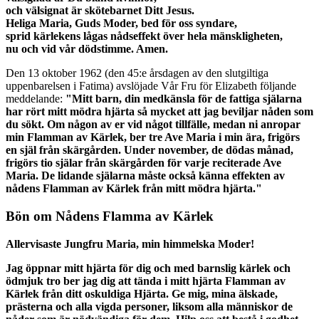
och välsignat är skötebarnet Ditt Jesus.
Heliga Maria, Guds Moder, bed för oss syndare,
sprid kärlekens lågas nådseffekt över hela mänskligheten,
nu och vid vår dödstimme. Amen.
Den 13 oktober 1962 (den 45:e årsdagen av den slutgiltiga
uppenbarelsen i Fatima) avslöjade Vår Fru för Elizabeth följande
meddelande:
"Mitt barn, din medkänsla för de fattiga själarna
har rört mitt mödra hjärta så mycket att jag beviljar nåden som
du sökt. Om någon av er vid något tillfälle, medan ni anropar
min Flamman av Kärlek, ber tre Ave Maria i min ära, frigörs
en själ från skärgården. Under november, de dödas månad,
frigörs tio själar från skärgården för varje reciterade Ave
Maria. De lidande själarna måste också känna effekten av
nådens Flamman av Kärlek från mitt mödra hjärta."
Bön om Nådens Flamma av Kärlek
Allervisaste Jungfru Maria, min himmelska Moder!
Jag öppnar mitt hjärta för dig och med barnslig kärlek och
ödmjuk tro ber jag dig att tända i mitt hjärta Flamman av
Kärlek från ditt oskuldiga Hjärta. Ge mig, mina älskade,
prästerna och alla vigda personer, liksom alla människor de