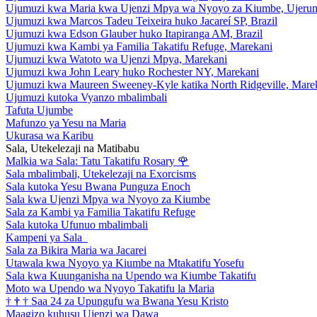
Ujumuzi kwa Maria kwa Ujenzi Mpya wa Nyoyo za Kiumbe, Ujeru
Ujumuzi kwa Marcos Tadeu Teixeira huko Jacareí SP, Brazil
Ujumuzi kwa Edson Glauber huko Itapiranga AM, Brazil
Ujumuzi kwa Kambi ya Familia Takatifu Refuge, Marekani
Ujumuzi kwa Watoto wa Ujenzi Mpya, Marekani
Ujumuzi kwa John Leary huko Rochester NY, Marekani
Ujumuzi kwa Maureen Sweeney-Kyle katika North Ridgeville, Mare
Ujumuzi kutoka Vyanzo mbalimbali
Tafuta Ujumbe
Mafunzo ya Yesu na Maria
Ukurasa wa Karibu
Sala, Utekelezaji na Matibabu
Malkia wa Sala: Tatu Takatifu Rosary
🌹
Sala mbalimbali, Utekelezaji na Exorcisms
Sala kutoka Yesu Bwana Punguza Enoch
Sala kwa Ujenzi Mpya wa Nyoyo za Kiumbe
Sala za Kambi ya Familia Takatifu Refuge
Sala kutoka Ufunuo mbalimbali
Kampeni ya Sala
Sala za Bikira Maria wa Jacarei
Utawala kwa Nyoyo ya Kiumbe na Mtakatifu Yosefu
Sala kwa Kuunganisha na Upendo wa Kiumbe Takatifu
Moto wa Upendo wa Nyoyo Takatifu la Maria
†
†
†
Saa 24 za Upungufu wa Bwana Yesu Kristo
Maagizo kuhusu Ujenzi wa Dawa