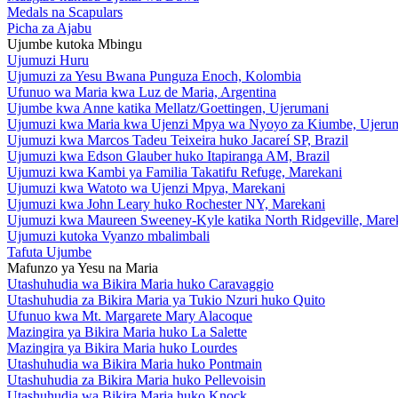
Medals na Scapulars
Picha za Ajabu
Ujumbe kutoka Mbingu
Ujumuzi Huru
Ujumuzi za Yesu Bwana Punguza Enoch, Kolombia
Ufunuo wa Maria kwa Luz de Maria, Argentina
Ujumbe kwa Anne katika Mellatz/Goettingen, Ujerumani
Ujumuzi kwa Maria kwa Ujenzi Mpya wa Nyoyo za Kiumbe, Ujeru
Ujumuzi kwa Marcos Tadeu Teixeira huko Jacareí SP, Brazil
Ujumuzi kwa Edson Glauber huko Itapiranga AM, Brazil
Ujumuzi kwa Kambi ya Familia Takatifu Refuge, Marekani
Ujumuzi kwa Watoto wa Ujenzi Mpya, Marekani
Ujumuzi kwa John Leary huko Rochester NY, Marekani
Ujumuzi kwa Maureen Sweeney-Kyle katika North Ridgeville, Mare
Ujumuzi kutoka Vyanzo mbalimbali
Tafuta Ujumbe
Mafunzo ya Yesu na Maria
Utashuhudia wa Bikira Maria huko Caravaggio
Utashuhudia za Bikira Maria ya Tukio Nzuri huko Quito
Ufunuo kwa Mt. Margarete Mary Alacoque
Mazingira ya Bikira Maria huko La Salette
Mazingira ya Bikira Maria huko Lourdes
Utashuhudia wa Bikira Maria huko Pontmain
Utashuhudia za Bikira Maria huko Pellevoisin
Utashuhudia wa Bikira Maria huko Knock