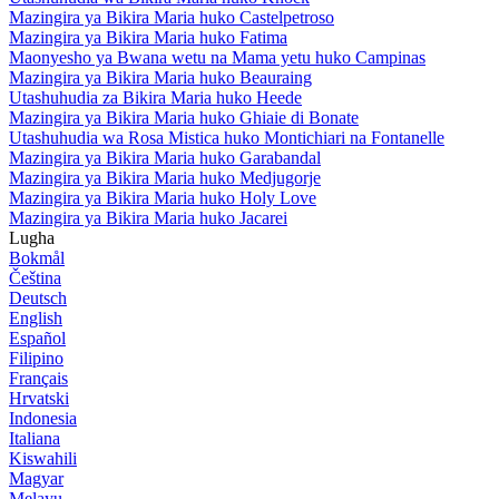
Mazingira ya Bikira Maria huko Castelpetroso
Mazingira ya Bikira Maria huko Fatima
Maonyesho ya Bwana wetu na Mama yetu huko Campinas
Mazingira ya Bikira Maria huko Beauraing
Utashuhudia za Bikira Maria huko Heede
Mazingira ya Bikira Maria huko Ghiaie di Bonate
Utashuhudia wa Rosa Mistica huko Montichiari na Fontanelle
Mazingira ya Bikira Maria huko Garabandal
Mazingira ya Bikira Maria huko Medjugorje
Mazingira ya Bikira Maria huko Holy Love
Mazingira ya Bikira Maria huko Jacarei
Lugha
Bokmål
Čeština
Deutsch
English
Español
Filipino
Français
Hrvatski
Indonesia
Italiana
Kiswahili
Magyar
Melayu