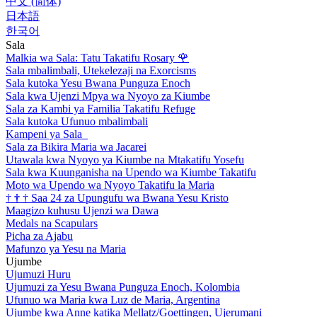
中文 (简体)
日本語
한국어
Sala
Malkia wa Sala: Tatu Takatifu Rosary
🌹
Sala mbalimbali, Utekelezaji na Exorcisms
Sala kutoka Yesu Bwana Punguza Enoch
Sala kwa Ujenzi Mpya wa Nyoyo za Kiumbe
Sala za Kambi ya Familia Takatifu Refuge
Sala kutoka Ufunuo mbalimbali
Kampeni ya Sala
Sala za Bikira Maria wa Jacarei
Utawala kwa Nyoyo ya Kiumbe na Mtakatifu Yosefu
Sala kwa Kuunganisha na Upendo wa Kiumbe Takatifu
Moto wa Upendo wa Nyoyo Takatifu la Maria
†
†
†
Saa 24 za Upungufu wa Bwana Yesu Kristo
Maagizo kuhusu Ujenzi wa Dawa
Medals na Scapulars
Picha za Ajabu
Mafunzo ya Yesu na Maria
Ujumbe
Ujumuzi Huru
Ujumuzi za Yesu Bwana Punguza Enoch, Kolombia
Ufunuo wa Maria kwa Luz de Maria, Argentina
Ujumbe kwa Anne katika Mellatz/Goettingen, Ujerumani