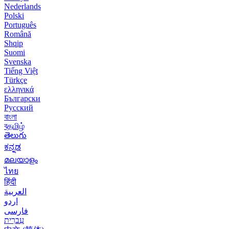
Nederlands
Polski
Português
Română
Shqip
Suomi
Svenska
Tiếng Việt
Türkçe
ελληνικά
Български
Русский
বাংলা
বதமிழ்
తెలుగు
ಕನ್ನಡ
മലയാളം
ไทย
हिंदी
العربية
اردو
فارسی
עִברִית