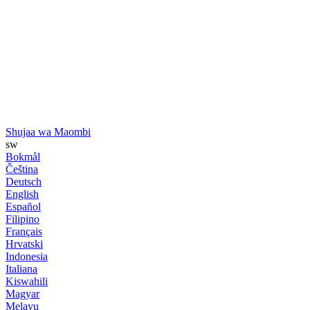
Shujaa wa Maombi
sw
Bokmål
Čeština
Deutsch
English
Español
Filipino
Français
Hrvatski
Indonesia
Italiana
Kiswahili
Magyar
Melayu