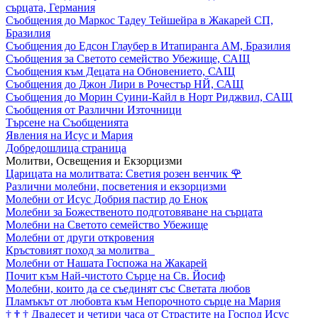
сърцата, Германия
Съобщения до Маркос Тадеу Тейшейра в Жакарей СП,
Бразилия
Съобщения до Едсон Глаубер в Итапиранга АМ, Бразилия
Съобщения за Светото семейство Убежище, САЩ
Съобщения към Децата на Обновението, САЩ
Съобщения до Джон Лири в Рочестър НЙ, САЩ
Съобщения до Морин Суини-Кайл в Норт Риджвил, САЩ
Съобщения от Различни Източници
Търсене на Съобщенията
Явления на Исус и Мария
Добредошлица страница
Молитви, Освещения и Екзорцизми
Царицата на молитвата: Светия розен венчик
🌹
Различни молебни, посветения и екзорцизми
Молебни от Исус Добрия пастир до Енок
Молебни за Божественото подготовяване на сърцата
Молебни на Светото семейство Убежище
Молебни от други откровения
Кръстовият поход за молитва
Молебни от Нашата Госпожа на Жакарей
Почит към Най-чистото Сърце на Св. Йосиф
Молебни, които да се съединят със Светата любов
Пламъкът от любовта към Непорочното сърце на Мария
†
†
†
Двадесет и четири часа от Страстите на Господ Исус