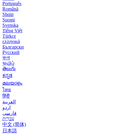
Português
Română
Shqip
Suomi
Svenska
Tiếng Việt
Türkçe
ελληνικά
Български
Русский
বাংলা
বதமிழ்
తెలుగు
ಕನ್ನಡ
മലയാളം
ไทย
हिंदी
العربية
اردو
فارسی
עִברִית
中文 (简体)
日本語