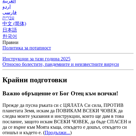
العربية
اردو
فارسی
עִברִית
中文 (简体)
日本語
한국어
Правни
Политика за потапност
Инструкции за тази година 2025
Относно болестите, пандемиите и неизвестните вируси
Крайни подготовки
Важно обръщение от Бог Отец към всички!
Прежде да пусна ръката си с ЦЯЛАТА Си сила, ПРОТИВ
планетата Земя, искам да ПОВИКАМ ВСЕКИ ЧОВЕК да
следва моите указания и инструкции, които ще дам в това
послание, защото искам ВСЕКИ ЧОВЕК, да бъде СПАСЕН и
да се върне към Моята къща, откъдето е дошъл, откъдето си
отишъл и където е.
(
Продължи...
)