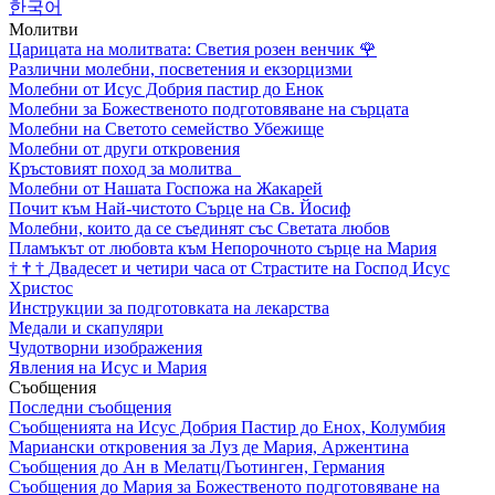
한국어
Молитви
Царицата на молитвата: Светия розен венчик
🌹
Различни молебни, посветения и екзорцизми
Молебни от Исус Добрия пастир до Енок
Молебни за Божественото подготовяване на сърцата
Молебни на Светото семейство Убежище
Молебни от други откровения
Кръстовият поход за молитва
Молебни от Нашата Госпожа на Жакарей
Почит към Най-чистото Сърце на Св. Йосиф
Молебни, които да се съединят със Светата любов
Пламъкът от любовта към Непорочното сърце на Мария
†
†
†
Двадесет и четири часа от Страстите на Господ Исус
Христос
Инструкции за подготовката на лекарства
Медали и скапуляри
Чудотворни изображения
Явления на Исус и Мария
Съобщения
Последни съобщения
Съобщенията на Исус Добрия Пастир до Енох, Колумбия
Мариански откровения за Луз де Мария, Аржентина
Съобщения до Ан в Мелатц/Гьотинген, Германия
Съобщения до Мария за Божественото подготовяване на