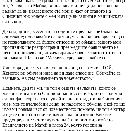
както кокошката се грижи за пиленцата си. Не бойте се, деца
ми, Аз, вашата Майка, ви познавам и не щя да позволя на
вълкът да ви изяде; виете сте мои и част от стадото на
Синовият ми; ходете с мен и аз ще ви защитя в майчинската
си гърдица.
Децата, дните, месеците и годините пред нас ще бъдат на
очистване; поверявайте се на триумфа на нашите две сръцa и
не позволявайте да бъдете отнесени от обмана; защото мой
противник ще разпространи през медиите обявяването на
неговото появяване, инжектирайки човечеството с отровата
на лъжата. Ще казва: "Месият е сред вас, чакайте го."
Идвам да донеса мир в всички краища на земята. ТОЙ,
Христос ви обича и идва да ви даде спасение. Обичайте се
взаимно, Аз съм решението за човечеството."
Помнете, децата ми, че той е бащата на лъжата, който се
маскира и имитира Синовият ми във всичко; той е големия
фалшификатор, не го слушайте вие от стадото на Синовият
ми и моите възлюбени деца; не падайте в обмана, с който ще
измами голяма част от човечеството; помнете, че той е хитър
и ще се опита по всички начинa да ви изгуби. Вие сте
предупредени: четете думата на Синовият ми, особено
Евангелието на Матей в глава 24, която говори за
"Предизвестителните знаци" за тези крайни времена: