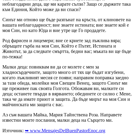
неблагодарни деца, ще ми карате сълзи? Защо се държите така
към Единия, Който може да ви спаси?
Синът ми отново ще бъде разпънат на кръста, от клиновете на
вашата неблагодарност; вие знаете истината; вие знаете кой е
моя Син, но като Юда и вие утре ще Го продадете.
Род фарисеи и лицемери; вие се криете зад лъжлива вяра;
обръщате гърба на моя Син, Който е Пътят, Истината и
Животът, за да следвате смъртта, бедни вас; мъката ви ще бъде
по-тежка!
Малки деца: повиквам ви да се молете с мен за
хладносърдечните, защото много от тях ще бъдат изгубени,
когато лъжливият месия се появи; направим поправка заедно
за тази обида, молейки моя Свещен Венец, защото Синът ми
ще преживее пак своята Голгота. Обожавам ви, малките си
деца; останете твърди в вярването; обединете се силно с Мене,
така че да имате приют и защита. Да бъде мирът на моя Син и
майчинската ми защита с вас.
Аз съм вашата Майка, Мария Тайнствена Роза. Направете
известни моите послания, малки деца на Сърцето ми.
Източник:
➥ www.MensajesDelBuenPastorEnoc.org