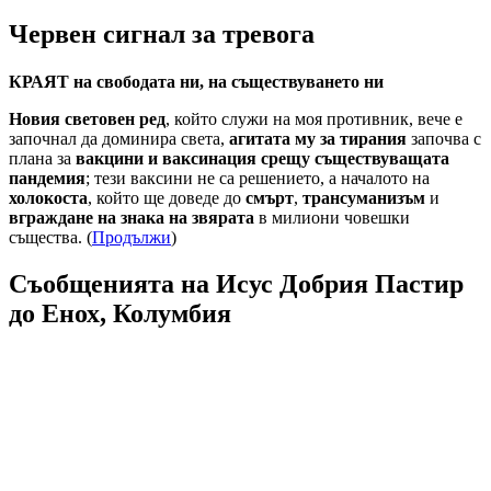
Червен сигнал за тревога
КРАЯТ на свободата ни, на съществуването ни
Новия световен ред
, който служи на моя противник, вече е
започнал да доминира света,
агитата му за тирания
започва с
плана за
вакцини и ваксинация срещу съществуващата
пандемия
; тези ваксини не са решението, а началото на
холокоста
, който ще доведе до
смърт
,
трансуманизъм
и
вграждане на знака на звярата
в милиони човешки
същества. (
Продължи
)
Съобщенията на Исус Добрия Пастир
до Енох, Колумбия