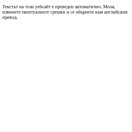
Текстът на този уебсайт е преведен автоматично. Моля,
извинете евентуалните грешки и се обърнете към английския
превод.