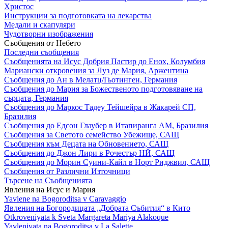
Христос
Инструкции за подготовката на лекарства
Медали и скапуляри
Чудотворни изображения
Съобщения от Небето
Последни съобщения
Съобщенията на Исус Добрия Пастир до Енох, Колумбия
Мариански откровения за Луз де Мария, Аржентина
Съобщения до Ан в Мелатц/Гьотинген, Германия
Съобщения до Мария за Божественото подготовяване на
сърцата, Германия
Съобщения до Маркос Тадеу Тейшейра в Жакарей СП,
Бразилия
Съобщения до Едсон Глаубер в Итапиранга АМ, Бразилия
Съобщения за Светото семейство Убежище, САЩ
Съобщения към Децата на Обновението, САЩ
Съобщения до Джон Лири в Рочестър НЙ, САЩ
Съобщения до Морин Суини-Кайл в Норт Риджвил, САЩ
Съобщения от Различни Източници
Търсене на Съобщенията
Явления на Исус и Мария
Yavlene na Bogoroditsa v Caravaggio
Явления на Богородицата „Добрата Събития“ в Кито
Otkroveniyata k Sveta Margareta Mariya Alakoque
Yavleniyata na Bogoroditsa v La Salette