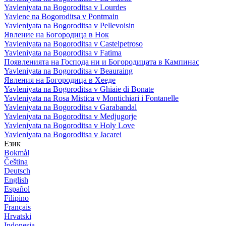
Yavleniyata na Bogoroditsa v Lourdes
Yavlene na Bogoroditsa v Pontmain
Yavleniyata na Bogoroditsa v Pellevoisin
Явление на Богородица в Нок
Yavleniyata na Bogoroditsa v Castelpetroso
Yavleniyata na Bogoroditsa v Fatima
Появленията на Господа ни и Богородицата в Кампинас
Yavleniyata na Bogoroditsa v Beauraing
Явления на Богородица в Хееде
Yavleniyata na Bogoroditsa v Ghiaie di Bonate
Yavleniyata na Rosa Mistica v Montichiari i Fontanelle
Yavleniyata na Bogoroditsa v Garabandal
Yavleniyata na Bogoroditsa v Medjugorje
Yavleniyata na Bogoroditsa v Holy Love
Yavleniyata na Bogoroditsa v Jacarei
Език
Bokmål
Čeština
Deutsch
English
Español
Filipino
Français
Hrvatski
Indonesia