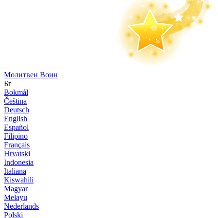
Молитвен Воин
Бг
Bokmål
Čeština
Deutsch
English
Español
Filipino
Français
Hrvatski
Indonesia
Italiana
Kiswahili
Magyar
Melayu
Nederlands
Polski