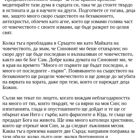
медитирайте тази дума в сърцата си, така че да стоите твърдо
в истината и да я научите на други. Подгответе се тогава, деца
ми, защото много скоро съществото на беззаконието,
антихристът, облечен като агне, което ще измами голяма част
от човечеството с своите измами, ще бъде разкрит по целия
свят.
Колка тъга преобладава в Сръцето ми като Майката на
човечеството, да знам, че Синовият ми беше отхвърлен; но
скоро друг ще бъде последван и възхваляван от човечеството,
както ако бе Бог Сам. Добре казва думата на Синовият ми, че
в края на времето "Много от първите ще бъдат последни, а
много от последните - първи". Появяването на съществото на
беззаконието ще раздели човечеството и ще доведе до загубата
на вярвата на хората, даже при тези, които се нареждат деца
Божии.
Сълзи ми текат по лицето, когато виждам неблагодарността
на много от тях, които твърдят, че са вярни на моя Син; но
изпитанията, глада и опустошението ще дойдат и те ще се
обърнат към Него с гърба; като фарисеите и Юда, те също ще
предадат Бога на живота. Ще има много католици християни,
които ще отрекат моя Син, за да следват лъжливия месия.
Каква тъга превзема нашите две Сърца; направим поправка за
тази обида; колко дълго още, малки бунтовници и