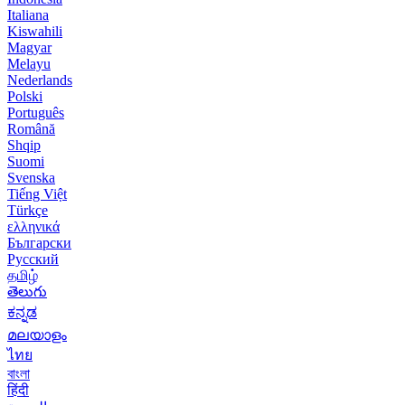
Italiana
Kiswahili
Magyar
Melayu
Nederlands
Polski
Português
Română
Shqip
Suomi
Svenska
Tiếng Việt
Türkçe
ελληνικά
Български
Русский
தமிழ்
తెలుగు
ಕನ್ನಡ
മലയാളം
ไทย
বাংলা
हिंदी