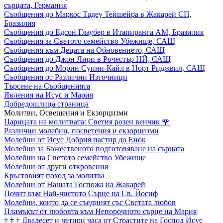
сърцата, Германия
Съобщения до Маркос Тадеу Тейшейра в Жакарей СП,
Бразилия
Съобщения до Едсон Глаубер в Итапиранга АМ, Бразилия
Съобщения за Светото семейство Убежище, САЩ
Съобщения към Децата на Обновението, САЩ
Съобщения до Джон Лири в Рочестър НЙ, САЩ
Съобщения до Морин Суини-Кайл в Норт Риджвил, САЩ
Съобщения от Различни Източници
Търсене на Съобщенията
Явления на Исус и Мария
Добредошлица страница
Молитви, Освещения и Екзорцизми
Царицата на молитвата: Светия розен венчик
🌹
Различни молебни, посветения и екзорцизми
Молебни от Исус Добрия пастир до Енок
Молебни за Божественото подготовяване на сърцата
Молебни на Светото семейство Убежище
Молебни от други откровения
Кръстовият поход за молитва
Молебни от Нашата Госпожа на Жакарей
Почит към Най-чистото Сърце на Св. Йосиф
Молебни, които да се съединят със Светата любов
Пламъкът от любовта към Непорочното сърце на Мария
†
†
†
Двадесет и четири часа от Страстите на Господ Исус