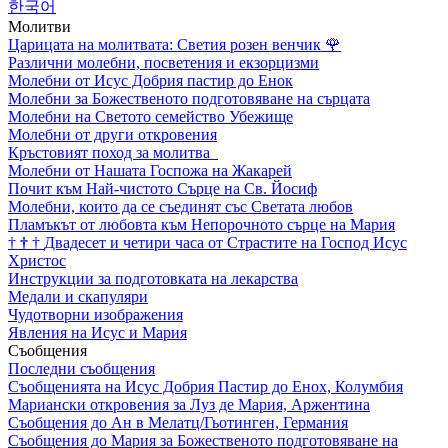
한국어
Молитви
Царицата на молитвата: Светия розен венчик
🌹
Различни молебни, посветения и екзорцизми
Молебни от Исус Добрия пастир до Енок
Молебни за Божественото подготовяване на сърцата
Молебни на Светото семейство Убежище
Молебни от други откровения
Кръстовият поход за молитва
Молебни от Нашата Госпожа на Жакарей
Почит към Най-чистото Сърце на Св. Йосиф
Молебни, които да се съединят със Светата любов
Пламъкът от любовта към Непорочното сърце на Мария
†
†
†
Двадесет и четири часа от Страстите на Господ Исус
Христос
Инструкции за подготовката на лекарства
Медали и скапуляри
Чудотворни изображения
Явления на Исус и Мария
Съобщения
Последни съобщения
Съобщенията на Исус Добрия Пастир до Енох, Колумбия
Мариански откровения за Луз де Мария, Аржентина
Съобщения до Ан в Мелатц/Гьотинген, Германия
Съобщения до Мария за Божественото подготовяване на