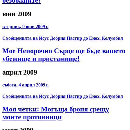
безбожните!
юни 2009
вторник, 9 юни 2009 г.
Съобщенията на Исус Добрия Пастир до Енох, Колумбия
Мое Непорочно Сърце ще бъде вашето
убежище и пристанище!
април 2009
събота, 4 април 2009 г.
Съобщенията на Исус Добрия Пастир до Енох, Колумбия
Моя четки: Могъща броня срещу
моите противници