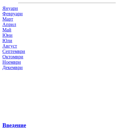
Януари
Февруари
Март
Април
Май
Юни
Юли
Август
Септември
Октомври
Ноември
Декември
Введение