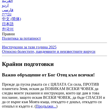
العربية
اردو
فارسی
עִברִית
中文 (简体)
日本語
한국어
Правни
Политика за потапност
Инструкции за тази година 2025
Относно болестите, пандемиите и неизвестните вируси
Крайни подготовки
Важно обръщение от Бог Отец към всички!
Прежде да пусна ръката си с ЦЯЛАТА Си сила, ПРОТИВ
планетата Земя, искам да ПОВИКАМ ВСЕКИ ЧОВЕК да
следва моите указания и инструкции, които ще дам в това
послание, защото искам ВСЕКИ ЧОВЕК, да бъде СПАСЕН и
да се върне към Моята къща, откъдето е дошъл, откъдето си
отишъл и където е.
(
Продължи...
)