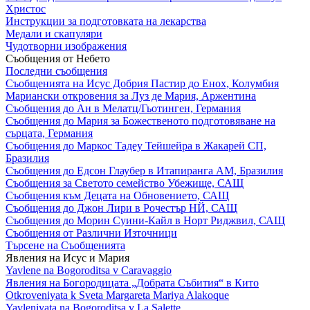
Христос
Инструкции за подготовката на лекарства
Медали и скапуляри
Чудотворни изображения
Съобщения от Небето
Последни съобщения
Съобщенията на Исус Добрия Пастир до Енох, Колумбия
Мариански откровения за Луз де Мария, Аржентина
Съобщения до Ан в Мелатц/Гьотинген, Германия
Съобщения до Мария за Божественото подготовяване на
сърцата, Германия
Съобщения до Маркос Тадеу Тейшейра в Жакарей СП,
Бразилия
Съобщения до Едсон Глаубер в Итапиранга АМ, Бразилия
Съобщения за Светото семейство Убежище, САЩ
Съобщения към Децата на Обновението, САЩ
Съобщения до Джон Лири в Рочестър НЙ, САЩ
Съобщения до Морин Суини-Кайл в Норт Риджвил, САЩ
Съобщения от Различни Източници
Търсене на Съобщенията
Явления на Исус и Мария
Yavlene na Bogoroditsa v Caravaggio
Явления на Богородицата „Добрата Събития“ в Кито
Otkroveniyata k Sveta Margareta Mariya Alakoque
Yavleniyata na Bogoroditsa v La Salette