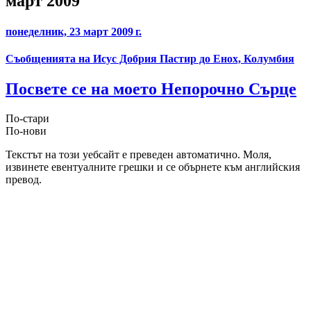
март 2009
понеделник, 23 март 2009 г.
Съобщенията на Исус Добрия Пастир до Енох, Колумбия
Посвете се на моето Непорочно Сърце
По-стари
По-нови
Текстът на този уебсайт е преведен автоматично. Моля,
извинете евентуалните грешки и се обърнете към английския
превод.