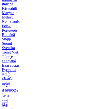
Italiana
Kiswahili
Magyar
Melayu
Nederlands
Polski
Português
Română
Shqip
Suomi
Svenska
Tiếng Việt
Türkçe
ελληνικά
Български
Русский
தமிழ்
తెలుగు
ಕನ್ನಡ
മലയാളം
ไทย
বাংলা
हिंदी