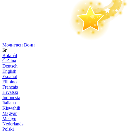
Молитвен Воин
Бг
Bokmål
Čeština
Deutsch
English
Español
Filipino
Français
Hrvatski
Indonesia
Italiana
Kiswahili
Magyar
Melayu
Nederlands
Polski