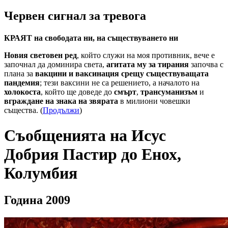
Червен сигнал за тревога
КРАЯТ на свободата ни, на съществуването ни
Новия световен ред
, който служи на моя противник, вече е
започнал да доминира света,
агитата му за тирания
започва с
плана за
вакцини и ваксинация срещу съществуващата
пандемия
; тези ваксини не са решението, а началото на
холокоста
, който ще доведе до
смърт
,
трансуманизъм
и
вграждане на знака на звярата
в милиони човешки
същества. (
Продължи
)
Съобщенията на Исус
Добрия Пастир до Енох,
Колумбия
Година 2009