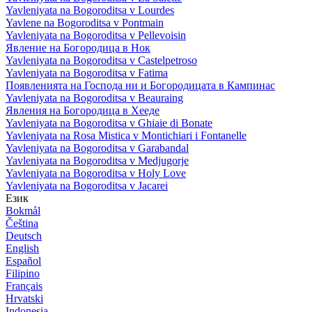
Yavleniyata na Bogoroditsa v Lourdes
Yavlene na Bogoroditsa v Pontmain
Yavleniyata na Bogoroditsa v Pellevoisin
Явление на Богородица в Нок
Yavleniyata na Bogoroditsa v Castelpetroso
Yavleniyata na Bogoroditsa v Fatima
Появленията на Господа ни и Богородицата в Кампинас
Yavleniyata na Bogoroditsa v Beauraing
Явления на Богородица в Хееде
Yavleniyata na Bogoroditsa v Ghiaie di Bonate
Yavleniyata na Rosa Mistica v Montichiari i Fontanelle
Yavleniyata na Bogoroditsa v Garabandal
Yavleniyata na Bogoroditsa v Medjugorje
Yavleniyata na Bogoroditsa v Holy Love
Yavleniyata na Bogoroditsa v Jacarei
Език
Bokmål
Čeština
Deutsch
English
Español
Filipino
Français
Hrvatski
Indonesia