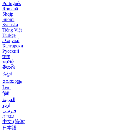
Português
Română
Shqip
Suomi
Svenska
Tiếng Việt
Türkçe
ελληνικά
Български
Русский
বাংলা
বதமிழ்
తెలుగు
ಕನ್ನಡ
മലയാളം
ไทย
हिंदी
العربية
اردو
فارسی
עִברִית
中文 (简体)
日本語