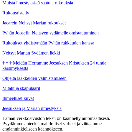
Muista ilmestyksistä saatuja rukouksia
Rukousristeily
Jacarein Neitsyt Marian rukoukset
Pyhän Joosefin Neitsyen sydämelle omistautuminen
Rukoukset yhdistymään Pyhän rakkauden kanssa
Neitsyt Marian Sydämen liekki
†
†
†
Meidän Herramme Jeesuksen Kristuksen 24 tuntia
kärsimyksestä
Ohjeita lääkkeiden valmistamiseen
Mitalit ja skapulaarit
Ihmeelliset kuvat
Jeesuksen ja Marian ilmestyksiä
Tämän verkkosivuston teksti on käännetty automaattisesti.
Pyydämme anteeksi mahdolliset virheet ja viittaamme
englanninkieliseen käännökseen.