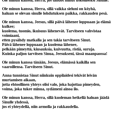
Ole minun kanssa, Herra, jos tahdot minut uskolliseksi Sinulle.
Ole minun kanssa, Herra, sillä vaikka sieluni on köyhä,
haluan se olevan sinulle lohdutuksen paikka, rakkauden pesä.
Ole minun kanssa, Jeesus, sillä päivä lähenee loppuaan ja elämä
kulkee;
kuolema, tuomio, ikuisuus lähenevät. Tarvitseen vahvistaa
voimiaani,
etten pysähdy matkalla ja sen takia tarvitseen Sinut.
Päivä lähenee loppuaan ja kuolema lähenee,
pelkään pimeyttä, kiusauksia, kuivuutta, ristiä, suruja.
Kuinka paljon tarvitsen Sinua, Jeesukseni, tässä maanpaossa!
Ole minun kanssa tänään, Jeesus, elämässä kaikilla sen
vaaroillensa. Tarvitseen Sinut.
Anna tunnistaa Sinut niinkuin oppilaidesi tekivät leivän
murtamisen aikaan,
jotta ehtoollinen yhteys olisi valo, joka hajottaa pimeyden,
voima, joka tukee minua, sydämeni ainoa ilo.
Ole minun kanssa, Herra, sillä kuoleman hetkellä haluan jäädä
Sinulle yhdessä,
jos ei yhteydellä, niin armolla ja rakkaudella.