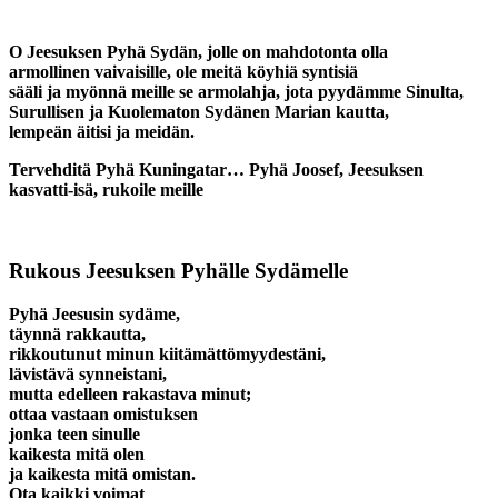
O Jeesuksen Pyhä Sydän, jolle on mahdotonta olla
armollinen vaivaisille, ole meitä köyhiä syntisiä
sääli ja myönnä meille se armolahja, jota pyydämme Sinulta,
Surullisen ja Kuolematon Sydänen Marian kautta,
lempeän äitisi ja meidän.
Tervehditä Pyhä Kuningatar… Pyhä Joosef, Jeesuksen
kasvatti-isä, rukoile meille
Rukous Jeesuksen Pyhälle Sydämelle
Pyhä Jeesusin sydäme,
täynnä rakkautta,
rikkoutunut minun kiitämättömyydestäni,
lävistävä synneistani,
mutta edelleen rakastava minut;
ottaa vastaan omistuksen
jonka teen sinulle
kaikesta mitä olen
ja kaikesta mitä omistan.
Ota kaikki voimat