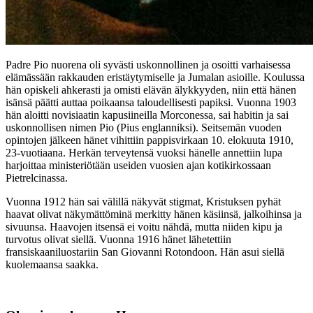
Padre Pio nuorena oli syvästi uskonnollinen ja osoitti varhaisessa
elämässään rakkauden eristäytymiselle ja Jumalan asioille. Koulussa
hän opiskeli ahkerasti ja omisti elävän älykkyyden, niin että hänen
isänsä päätti auttaa poikaansa taloudellisesti papiksi. Vuonna 1903
hän aloitti novisiaatin kapusiineilla Morconessa, sai habitin ja sai
uskonnollisen nimen Pio (Pius englanniksi). Seitsemän vuoden
opintojen jälkeen hänet vihittiin pappisvirkaan 10. elokuuta 1910,
23-vuotiaana. Herkän terveytensä vuoksi hänelle annettiin lupa
harjoittaa ministeriötään useiden vuosien ajan kotikirkossaan
Pietrelcinassa.
Vuonna 1912 hän sai välillä näkyvät stigmat, Kristuksen pyhät
haavat olivat näkymättöminä merkitty hänen käsiinsä, jalkoihinsa ja
sivuunsa. Haavojen itsensä ei voitu nähdä, mutta niiden kipu ja
turvotus olivat siellä. Vuonna 1916 hänet lähetettiin
fransiskaaniluostariin San Giovanni Rotondoon. Hän asui siellä
kuolemaansa saakka.