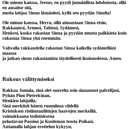
Ole minun kanssa, Jeesus, en pyydi jumalallista lohdutusta, sillä
en ansaitse sitä,
mutta lahjaa Sinun läsnäolosi, kyllä sen pyydän Sinulta!
Ole minun kanssa, Herra, sillä ainoastaan Sinua etsin,
Rakkautesi, Armosi, Tahtosi, Sydämesi,
Henkesi, koska rakastan Sinua ja pyydän muuta palkkiota kuin
rakastaa Sinua yhä enemmän.
Vahvalla rakkaudella rakastan Sinua kaikella sydämelläni
maassa
ja jatkan sinun rakastamista täydellisesti ikuisuudessa. Amen.
Rukous välittymiseksi
Rakkaa Jumala, sinä olet suurelta osin siunannut palvelijasi,
Pyhän Pion Pietrelcinan,
Henkien lahjoilla.
Sinä merkitsit hänen ruumiinsa viidellä
Kristuksen ristiinnaulittujen haavojen merkeillä,
voimakkaana todistuksena
pelastavan Passion ja Kuoleman teosta Poikasi.
Antamalla lahjan erottelun kykyyn,