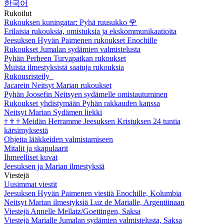
한국어
Rukoilut
Rukouksen kuningatar: Pyhä ruusukko
🌹
Erilaisia rukouksia, omistuksia ja ekskommunikaatioita
Jeesuksen Hyvän Paimenen rukoukset Enochille
Rukoukset Jumalan sydämien valmistelusta
Pyhän Perheen Turvapaikan rukoukset
Muista ilmestyksistä saatuja rukouksia
Rukousristeily
Jacarein Neitsyt Marian rukoukset
Pyhän Joosefin Neitsyen sydämelle omistautuminen
Rukoukset yhdistymään Pyhän rakkauden kanssa
Neitsyt Marian Sydämen liekki
†
†
†
Meidän Herramme Jeesuksen Kristuksen 24 tuntia
kärsimyksestä
Ohjeita lääkkeiden valmistamiseen
Mitalit ja skapulaarit
Ihmeelliset kuvat
Jeesuksen ja Marian ilmestyksiä
Viestejä
Uusimmat viestit
Jeesuksen Hyvän Paimenen viestiä Enochille, Kolumbia
Neitsyt Marian ilmestyksiä Luz de Marialle, Argentiinaan
Viestejä Annelle Mellatz/Goettingen, Saksa
Viestejä Marialle Jumalan sydämien valmistelusta, Saksa