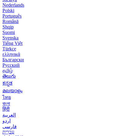
Nederlands
Polski
Português
Română
Shqip
Suomi
Svenska
Tiếng Việt
Türkçe
ελληνικά
Български
Русский
தமிழ்
తెలుగు
ಕನ್ನಡ
മലയാളം
ไทย
বাংলা
हिंदी
العربية
اردو
فارسی
עִברִית