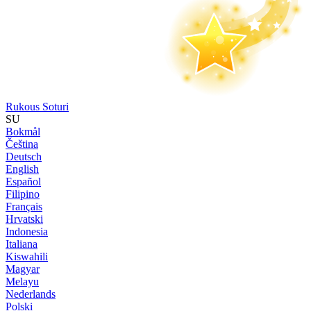
Rukous Soturi
SU
Bokmål
Čeština
Deutsch
English
Español
Filipino
Français
Hrvatski
Indonesia
Italiana
Kiswahili
Magyar
Melayu
Nederlands
Polski