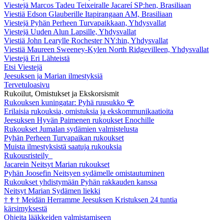
Viestejä Marcos Tadeu Teixeiralle Jacareí SP:hen, Brasiliaan
Viestiä Edson Glauberille Itapirangaan AM, Brasiliaan
Viestejä Pyhän Perheen Turvapaikkaan, Yhdysvallat
Viestejä Uuden Alun Lapsille, Yhdysvallat
Viestiä John Learylle Rochester NY:hin, Yhdysvallat
Viestiä Maureen Sweeney-Kylen North Ridgevilleen, Yhdysvallat
Viestejä Eri Lähteistä
Etsi Viestejä
Jeesuksen ja Marian ilmestyksiä
Tervetuloasivu
Rukoilut, Omistukset ja Ekskorsismit
Rukouksen kuningatar: Pyhä ruusukko
🌹
Erilaisia rukouksia, omistuksia ja ekskommunikaatioita
Jeesuksen Hyvän Paimenen rukoukset Enochille
Rukoukset Jumalan sydämien valmistelusta
Pyhän Perheen Turvapaikan rukoukset
Muista ilmestyksistä saatuja rukouksia
Rukousristeily
Jacarein Neitsyt Marian rukoukset
Pyhän Joosefin Neitsyen sydämelle omistautuminen
Rukoukset yhdistymään Pyhän rakkauden kanssa
Neitsyt Marian Sydämen liekki
†
†
†
Meidän Herramme Jeesuksen Kristuksen 24 tuntia
kärsimyksestä
Ohjeita lääkkeiden valmistamiseen