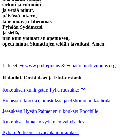
sieluni ja ruumiini
ja vetää minut,
päivästä toiseen,
lähemmäs ja lähemmäs
Pyhään Sydämeesi,
ja siellä,
niin kuin ymmärrän opetuksen,
opeta minua Siunattujen teidän tavoittasi. Amen.
Lähteet:
➥ www.padrepio.us
&
➥ padrepiodevotions.org
Rukoilut, Omistukset ja Ekskorsismit
Rukouksen kuningatar: Pyhä ruusukko
🌹
Erilaisia rukouksia, omistuksia ja ekskommunikaatioita
Jeesuksen Hyvän Paimenen rukoukset Enochille
Rukoukset Jumalan sydämien valmistelusta
Pyhän Perheen Turvapaikan rukoukset