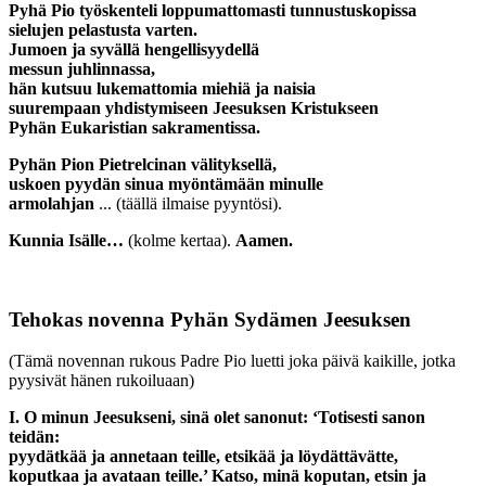
Pyhä Pio työskenteli loppumattomasti tunnustuskopissa
sielujen pelastusta varten.
Jumoen ja syvällä hengellisyydellä
messun juhlinnassa,
hän kutsuu lukemattomia miehiä ja naisia
suurempaan yhdistymiseen Jeesuksen Kristukseen
Pyhän Eukaristian sakramentissa.
Pyhän Pion Pietrelcinan välityksellä,
uskoen pyydän sinua myöntämään minulle
armolahjan
... (täällä ilmaise pyyntösi).
Kunnia Isälle…
(kolme kertaa).
Aamen.
Tehokas novenna Pyhän Sydämen Jeesuksen
(Tämä novennan rukous Padre Pio luetti joka päivä kaikille, jotka
pyysivät hänen rukoiluaan)
I. O minun Jeesukseni, sinä olet sanonut: ‘Totisesti sanon
teidän:
pyydätkää ja annetaan teille, etsikää ja löydättävätte,
koputkaa ja avataan teille.’ Katso, minä koputan, etsin ja