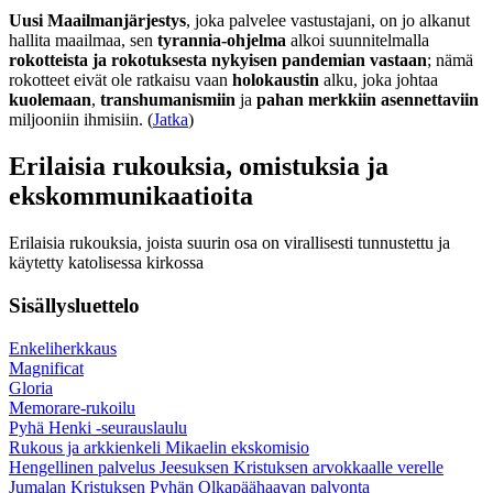
Uusi Maailmanjärjestys
, joka palvelee vastustajani, on jo alkanut
hallita maailmaa, sen
tyrannia-ohjelma
alkoi suunnitelmalla
rokotteista ja rokotuksesta nykyisen pandemian vastaan
; nämä
rokotteet eivät ole ratkaisu vaan
holokaustin
alku, joka johtaa
kuolemaan
,
transhumanismiin
ja
pahan merkkiin asennettaviin
miljooniin ihmisiin. (
Jatka
)
Erilaisia rukouksia, omistuksia ja
ekskommunikaatioita
Erilaisia rukouksia, joista suurin osa on virallisesti tunnustettu ja
käytetty katolisessa kirkossa
Sisällysluettelo
Enkeliherkkaus
Magnificat
Gloria
Memorare-rukoilu
Pyhä Henki -seurauslaulu
Rukous ja arkkienkeli Mikaelin ekskomisio
Hengellinen palvelus Jeesuksen Kristuksen arvokkaalle verelle
Jumalan Kristuksen Pyhän Olkapäähaavan palvonta