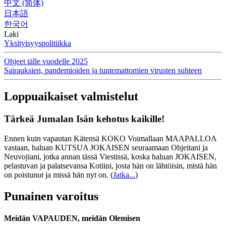
中文 (简体)
日本語
한국어
Laki
Yksityisyyspolitiikka
Ohjeet tälle vuodelle 2025
Sairauksien, pandemioiden ja tuntemattomien virusten suhteen
Loppuaikaiset valmistelut
Tärkeä Jumalan Isän kehotus kaikille!
Ennen kuin vapautan Kätensä KOKO Voimallaan MAAPALLOA
vastaan, haluan KUTSUA JOKAISEN seuraamaan Ohjeitani ja
Neuvojiani, jotka annan tässä Viestissä, koska haluan JOKAISEN,
pelastuvan ja palatsevansa Kotiini, josta hän on lähtöisin, mistä hän
on poistunut ja missä hän nyt on.
(
Jatka...
)
Punainen varoitus
Meidän VAPAUDEN, meidän Olemisen