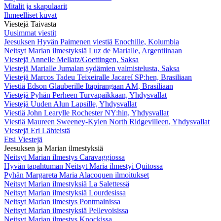
Mitalit ja skapulaarit
Ihmeelliset kuvat
Viestejä Taivasta
Uusimmat viestit
Jeesuksen Hyvän Paimenen viestiä Enochille, Kolumbia
Neitsyt Marian ilmestyksiä Luz de Marialle, Argentiinaan
Viestejä Annelle Mellatz/Goettingen, Saksa
Viestejä Marialle Jumalan sydämien valmistelusta, Saksa
Viestejä Marcos Tadeu Teixeiralle Jacareí SP:hen, Brasiliaan
Viestiä Edson Glauberille Itapirangaan AM, Brasiliaan
Viestejä Pyhän Perheen Turvapaikkaan, Yhdysvallat
Viestejä Uuden Alun Lapsille, Yhdysvallat
Viestiä John Learylle Rochester NY:hin, Yhdysvallat
Viestiä Maureen Sweeney-Kylen North Ridgevilleen, Yhdysvallat
Viestejä Eri Lähteistä
Etsi Viestejä
Jeesuksen ja Marian ilmestyksiä
Neitsyt Marian ilmestys Caravaggiossa
Hyvän tapahtuman Neitsyt Maria ilmestyi Quitossa
Pyhän Margareta Maria Alacoquen ilmoitukset
Neitsyt Marian ilmestyksiä La Salettessä
Neitsyt Marian ilmestyksiä Lourdesissa
Neitsyt Marian ilmestys Pontmainissa
Neitsyt Marian ilmestyksiä Pellevoisissa
Neitsyt Marian ilmestys Knockissa