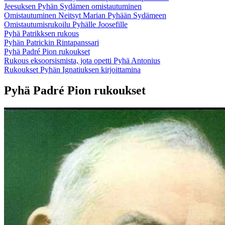
Jeesuksen Pyhän Sydämen omistautuminen
Omistautuminen Neitsyt Marian Pyhään Sydämeen
Omistautumisrukoilu Pyhälle Joosefille
Pyhä Patrikksen rukous
Pyhän Patrickin Rintapanssari
Pyhä Padré Pion rukoukset
Rukous eksoorsismista, jota opetti Pyhä Antonius
Rukoukset Pyhän Ignatiuksen kirjoittamina
Pyhä Padré Pion rukoukset