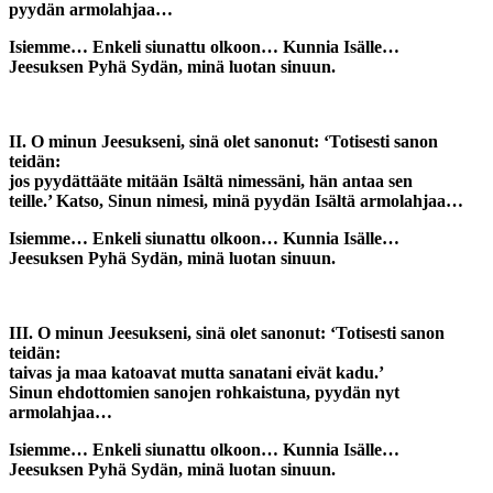
pyydän armolahjaa…
Isiemme… Enkeli siunattu olkoon… Kunnia Isälle…
Jeesuksen Pyhä Sydän, minä luotan sinuun.
II. O minun Jeesukseni, sinä olet sanonut: ‘Totisesti sanon
teidän:
jos pyydättääte mitään Isältä nimessäni, hän antaa sen
teille.’ Katso, Sinun nimesi, minä pyydän Isältä armolahjaa…
Isiemme… Enkeli siunattu olkoon… Kunnia Isälle…
Jeesuksen Pyhä Sydän, minä luotan sinuun.
III. O minun Jeesukseni, sinä olet sanonut: ‘Totisesti sanon
teidän:
taivas ja maa katoavat mutta sanatani eivät kadu.’
Sinun ehdottomien sanojen rohkaistuna, pyydän nyt
armolahjaa…
Isiemme… Enkeli siunattu olkoon… Kunnia Isälle…
Jeesuksen Pyhä Sydän, minä luotan sinuun.