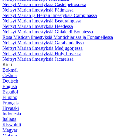
Neitsyt Marian ilmestyksiä Castelpetrosossa
Neitsyt Marian ilmestyksiä Fátimassa
Neitsyt Marian ja Herran ilmestyksiä Campinassa
Neitsyt Marian ilmestyksiä Beauraingissa
Neitsyt Marian ilmestyksiä Heedessä
Neitsyt Marian ilmestyksiä Ghiaie di Bonatessa
Rosa Mistican ilmestyksiä Montichiarissa ja Fontanellessa
Neitsyt Marian ilmestyksiä Garabandalissa
Neitsyt Marian ilmestyksiä Medjugorjessa
Neitsyt Marian ilmestyksiä Holy Lovessa
Neitsyt Marian ilmestyksiä Jacareissä
Kieli
Bokmål
Čeština
Deutsch
English
Español
Filipino
Français
Hrvatski
Indonesia
Italiana
Kiswahili
Magyar
Melayu