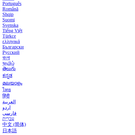
Português
Română
Shqip
Suomi
Svenska
Tiếng Việt
Türkçe
ελληνικά
Български
Русский
বাংলা
বதமிழ்
తెలుగు
ಕನ್ನಡ
മലയാളം
ไทย
हिंदी
العربية
اردو
فارسی
עִברִית
中文 (简体)
日本語