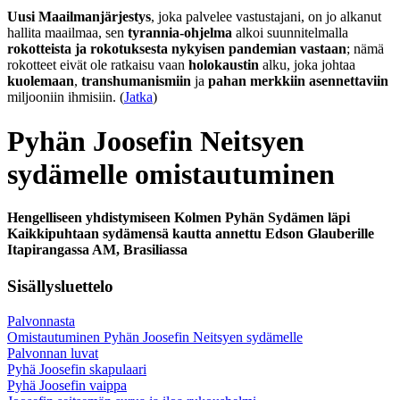
Uusi Maailmanjärjestys
, joka palvelee vastustajani, on jo alkanut
hallita maailmaa, sen
tyrannia-ohjelma
alkoi suunnitelmalla
rokotteista ja rokotuksesta nykyisen pandemian vastaan
; nämä
rokotteet eivät ole ratkaisu vaan
holokaustin
alku, joka johtaa
kuolemaan
,
transhumanismiin
ja
pahan merkkiin asennettaviin
miljooniin ihmisiin. (
Jatka
)
Pyhän Joosefin Neitsyen
sydämelle omistautuminen
Hengelliseen yhdistymiseen Kolmen Pyhän Sydämen läpi
Kaikkipuhtaan sydämensä kautta annettu Edson Glauberille
Itapirangassa AM, Brasiliassa
Sisällysluettelo
Palvonnasta
Omistautuminen Pyhän Joosefin Neitsyen sydämelle
Palvonnan luvat
Pyhä Joosefin skapulaari
Pyhä Joosefin vaippa