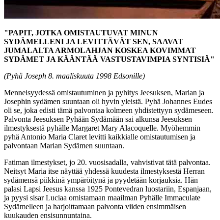
"PAPIT, JOTKA OMISTAUTUVAT MINUN
SYDÄMELLENI JA LEVITTÄVÄT SEN, SAAVAT
JUMALALTA ARMOLAHJAN KOSKEA KOVIMMAT
SYDÄMET JA KÄÄNTÄÄ VASTUSTAVIMPIA SYNTISIÄ"
(Pyhä Joseph 8. maaliskuuta 1998 Edsonille)
Menneisyydessä omistautuminen ja pyhitys Jeesuksen, Marian ja
Josephin sydämen suuntaan oli hyvin yleistä. Pyhä Johannes Eudes
oli se, joka edisti tämä palvontaa kolmeen yhdistettyyn sydämeseen.
Palvonta Jeesuksen Pyhään Sydämään sai alkunsa Jeesuksen
ilmestyksestä pyhälle Margaret Mary Alacoquelle. Myöhemmin
pyhä Antonio Maria Claret levitti kaikkialle omistautumisen ja
palvontaan Marian Sydämen suuntaan.
Fatiman ilmestykset, jo 20. vuosisadalla, vahvistivat tätä palvontaa.
Neitsyt Maria itse näyttää yhdessä kuudesta ilmestyksestä Herran
sydämensä piikkinä ympäröitynä ja pyydetään korjauksia. Hän
palasi Lapsi Jeesus kanssa 1925 Pontevedran luostariin, Espanjaan,
ja pyysi sisar Luciaa omistamaan maailman Pyhälle Immaculate
Sydämelleen ja harjoittamaan palvonta viiden ensimmäisen
kuukauden ensisunnuntaina.