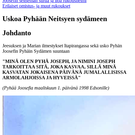
Joosefin seitsemän surua ja iloa rukoushelmi
Erilaiset omistus- ja muut rukoukset
Uskoa Pyhään Neitsyen sydämeen
Johdanto
Jeesuksen ja Marian ilmestykset Itapirangassa sekä usko Pyhän
Joosefin Pyhäin Sydämen suuntaan
"MINÄ OLEN PYHÄ JOSEPH, JA NIMINI JOSEPH
TARKOITTAA SITÄ, JOKA KASVAA, SILLÄ MINÄ
KASVATAN JOKAISENA PÄIVÄNÄ JUMALALLISISSA
ARMOLAHJOISSA JA HYVEISSÄ"
(Pyhää Joosefia maaliskuun 1. päivänä 1998 Edsonille)