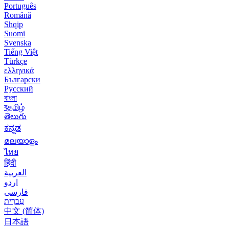
Português
Română
Shqip
Suomi
Svenska
Tiếng Việt
Türkçe
ελληνικά
Български
Русский
বাংলা
বதமிழ்
తెలుగు
ಕನ್ನಡ
മലയാളം
ไทย
हिंदी
العربية
اردو
فارسی
עִברִית
中文 (简体)
日本語