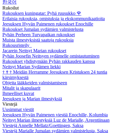
한국어
Rukoilut
Rukouksen kuningatar: Pyhä ruusukko
🌹
Erilaisia rukouksia, omistuksia ja ekskommunikaatioita
Jeesuksen Hyvän Paimenen rukoukset Enochille
Rukoukset Jumalan sydämien valmistelusta
Pyhän Perheen Turvapaikan rukoukset
Muista ilmestyksistä saatuja rukouksia
Rukousristeily
Jacarein Neitsyt Marian rukoukset
Pyhän Joosefin Neitsyen sydämelle omistautuminen
Rukoukset yhdistymään Pyhän rakkauden kanssa
Neitsyt Marian Sydämen liekki
†
†
†
Meidän Herramme Jeesuksen Kristuksen 24 tuntia
kärsimyksestä
Ohjeita lääkkeiden valmistamiseen
Mitalit ja skapulaarit
Ihmeelliset kuvat
Jeesuksen ja Marian ilmestyksiä
Viestejä
Uusimmat viestit
Jeesuksen Hyvän Paimenen viestiä Enochille, Kolumbia
Neitsyt Marian ilmestyksiä Luz de Marialle, Argentiinaan
Viestejä Annelle Mellatz/Goettingen, Saksa
Viestejä Marialle Jumalan sydämien valmistelusta, Saksa