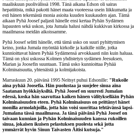
maaliskuun puolivälissä 1998. Tänä aikana Edson oli sairas
hepatiitista, mikä pakotti hänet maata vuoteessa usein liikkumatta ja
esti hänen tekemästä monia asioita kuuden kuukauden ajan. Tämä
aikaan Pyhä Joosef paljasti hänelle ensi kertaa Pyhän Sydämen
lupausten sekä uskon, jota Jumala halusi nähdä kukkivan kirkossa ja
maailmassa meidän aikoissamme.
Pyhä Joosef selitti hänelle, että tämä usko on suuri pyhittymisen
keino, jonka Jumala myöntää kirkolle ja kaikille niille, jotka
kunnioittavat hänen Pyhää Sydämensä arvokkaasti niin kuin haluaa.
Tämä on yksi uskossa Kolmen yhdistetyn sydämen Jeesuksen,
Marian ja Joosefin suuntaan. Tämä usko kunnioittaa Pyhää
Kolminaisuutta, yhtenäistä ja kolmijakoista.
Marraskuun 20. päivänä 1995 Neitsyt puhui Edsonille:
"Rukoile
aina pyhää Joosefia. Hän puolustaa ja suojelee sinua aina
Saatanan hyökkäyksiltä. Pyhä Joosef on suuresti Jumalan
edessä, koska hän saavuttaa kaiken hänen välityksellään Pyhän
Kolminaisuuden eteen. Pyhä Kolminaisuus on peittänyt hänet
monilla armolahjoilla, jotta hän voisi suorittaa tehtävänsä lapsi-
Jumalana tässä maailmassa. Ja tänä päivänä Pyhä Joosef on
taivaan kunnian ja Pyhän Kolminaisuuden kanssa rukoillen
sinua, jokaisen ikuisen pelastuksen puolesta sekä jotta
ymmärrät hyvin Sinun Taivasten Äitisi kutsuja."