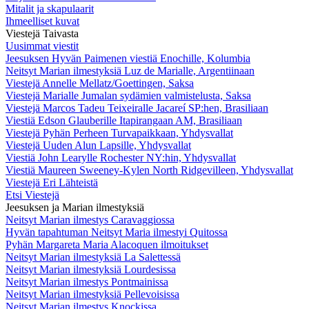
Mitalit ja skapulaarit
Ihmeelliset kuvat
Viestejä Taivasta
Uusimmat viestit
Jeesuksen Hyvän Paimenen viestiä Enochille, Kolumbia
Neitsyt Marian ilmestyksiä Luz de Marialle, Argentiinaan
Viestejä Annelle Mellatz/Goettingen, Saksa
Viestejä Marialle Jumalan sydämien valmistelusta, Saksa
Viestejä Marcos Tadeu Teixeiralle Jacareí SP:hen, Brasiliaan
Viestiä Edson Glauberille Itapirangaan AM, Brasiliaan
Viestejä Pyhän Perheen Turvapaikkaan, Yhdysvallat
Viestejä Uuden Alun Lapsille, Yhdysvallat
Viestiä John Learylle Rochester NY:hin, Yhdysvallat
Viestiä Maureen Sweeney-Kylen North Ridgevilleen, Yhdysvallat
Viestejä Eri Lähteistä
Etsi Viestejä
Jeesuksen ja Marian ilmestyksiä
Neitsyt Marian ilmestys Caravaggiossa
Hyvän tapahtuman Neitsyt Maria ilmestyi Quitossa
Pyhän Margareta Maria Alacoquen ilmoitukset
Neitsyt Marian ilmestyksiä La Salettessä
Neitsyt Marian ilmestyksiä Lourdesissa
Neitsyt Marian ilmestys Pontmainissa
Neitsyt Marian ilmestyksiä Pellevoisissa
Neitsyt Marian ilmestys Knockissa