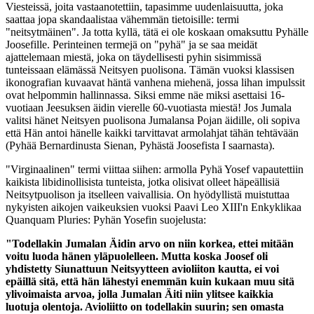
Viesteissä, joita vastaanotettiin, tapasimme uudenlaisuutta, joka
saattaa jopa skandaalistaa vähemmän tietoisille: termi
"neitsytmäinen"
. Ja totta kyllä, tätä ei ole koskaan omaksuttu Pyhälle
Joosefille. Perinteinen termejä on "pyhä" ja se saa meidät
ajattelemaan miestä, joka on täydellisesti pyhin sisimmissä
tunteissaan elämässä Neitsyen puolisona. Tämän vuoksi klassisen
ikonografian kuvaavat häntä vanhena miehenä, jossa lihan impulssit
ovat helpommin hallinnassa. Siksi emme näe miksi asettaisi 16-
vuotiaan Jeesuksen äidin vierelle 60-vuotiasta miestä! Jos Jumala
valitsi hänet Neitsyen puolisona Jumalansa Pojan äidille, oli sopiva
että Hän antoi hänelle kaikki tarvittavat armolahjat tähän tehtävään
(Pyhää Bernardinusta Sienan, Pyhästä Joosefista I saarnasta).
"Virginaalinen" termi viittaa siihen: armolla Pyhä Yosef vapautettiin
kaikista libidinollisista tunteista, jotka olisivat olleet häpeällisiä
Neitsytpuolison ja itselleen vaivallisia. On hyödyllistä muistuttaa
nykyisten aikojen vaikeuksien vuoksi Paavi Leo XIII'n Enkyklikaa
Quanquam Pluries: Pyhän Yosefin suojelusta:
"Todellakin Jumalan Äidin arvo on niin korkea, ettei mitään
voitu luoda hänen yläpuolelleen. Mutta koska Joosef oli
yhdistetty Siunattuun Neitsyytteen avioliiton kautta, ei voi
epäillä sitä, että hän lähestyi enemmän kuin kukaan muu sitä
ylivoimaista arvoa, jolla Jumalan Äiti niin ylitsee kaikkia
luotuja olentoja. Avioliitto on todellakin suurin; sen omasta