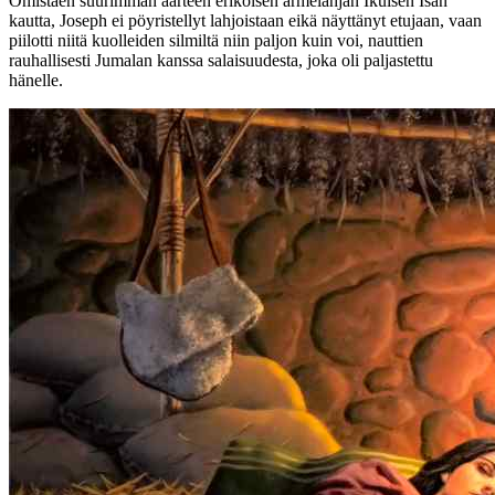
Omistaen suurimman aarteen erikoisen armelahjan Ikuisen Isän
kautta, Joseph ei pöyristellyt lahjoistaan eikä näyttänyt etujaan, vaan
piilotti niitä kuolleiden silmiltä niin paljon kuin voi, nauttien
rauhallisesti Jumalan kanssa salaisuudesta, joka oli paljastettu
hänelle.