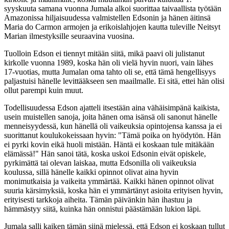
syyskuuta samana vuonna Jumala alkoi suorittaa taivaallista työtään
Amazonissa hiljaisuudessa valmistellen Edsonin ja hänen äitinsä
Maria do Carmon armojen ja erikoislahjojen kautta tuleville Neitsyt
Marian ilmestyksille seuraavina vuosina.
Tuolloin Edson ei tiennyt mitään siitä, mikä paavi oli julistanut
kirkolle vuonna 1989, koska hän oli vielä hyvin nuori, vain lähes
17-vuotias, mutta Jumalan oma tahto oli se, että tämä hengellisyys
paljastuisi hänelle levittääkseen sen maailmalle. Ei sitä, ettei hän olisi
ollut parempi kuin muut.
Todellisuudessa Edson ajatteli itsestään aina vähäisimpänä kaikista,
usein muistellen sanoja, joita hänen oma isänsä oli sanonut hänelle
menneisyydessä, kun hänellä oli vaikeuksia opintojensa kanssa ja ei
suorittanut koulukokeissaan hyvin: "Tämä poika on hyödytön. Hän
ei pyrki kovin eikä huoli mistään. Häntä ei koskaan tule mitäkään
elämässä!" Hän sanoi tätä, koska uskoi Edsonin eivät opiskele,
pyrkimättä tai olevan laiskaa, mutta Edsonilla oli vaikeuksia
koulussa, sillä hänelle kaikki opinnot olivat aina hyvin
monimutkaisia ja vaikeita ymmärtää. Kaikki hänen opinnot olivat
suuria kärsimyksiä, koska hän ei ymmärtänyt asioita erityisen hyvin,
erityisesti tarkkoja aiheita. Tämän päivänkin hän ihastuu ja
hämmästyy siitä, kuinka hän onnistui päästämään lukion läpi.
Jumala salli kaiken tämän siinä mielessä, että Edson ei koskaan tullut