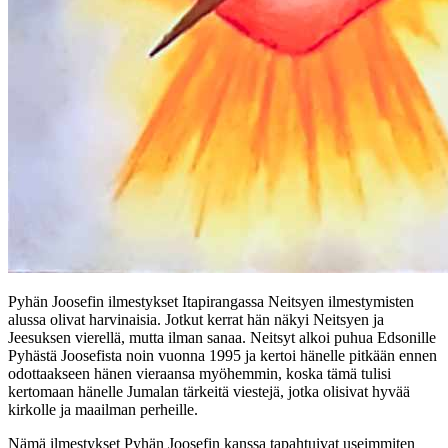
Pyhän Joosefin ilmestykset Itapirangassa Neitsyen ilmestymisten
alussa olivat harvinaisia. Jotkut kerrat hän näkyi Neitsyen ja
Jeesuksen vierellä, mutta ilman sanaa. Neitsyt alkoi puhua Edsonille
Pyhästä Joosefista noin vuonna 1995 ja kertoi hänelle pitkään ennen
odottaakseen hänen vieraansa myöhemmin, koska tämä tulisi
kertomaan hänelle Jumalan tärkeitä viestejä, jotka olisivat hyvää
kirkolle ja maailman perheille.
Nämä ilmestykset Pyhän Joosefin kanssa tapahtuivat useimmiten