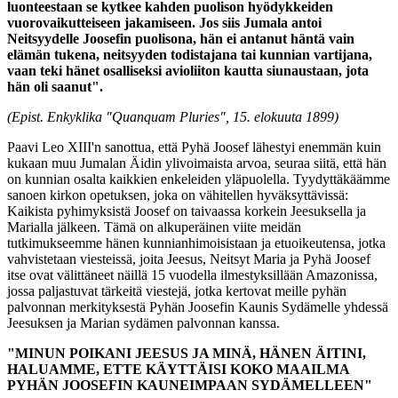
luonteestaan se kytkee kahden puolison hyödykkeiden
vuorovaikutteiseen jakamiseen. Jos siis Jumala antoi
Neitsyydelle Joosefin puolisona, hän ei antanut häntä vain
elämän tukena, neitsyyden todistajana tai kunnian vartijana,
vaan teki hänet osalliseksi avioliiton kautta siunaustaan, jota
hän oli saanut".
(Epist. Enkyklika "Quanquam Pluries", 15. elokuuta 1899)
Paavi Leo XIII'n sanottua, että Pyhä Joosef lähestyi enemmän kuin
kukaan muu Jumalan Äidin ylivoimaista arvoa, seuraa siitä, että hän
on kunnian osalta kaikkien enkeleiden yläpuolella. Tyydyttäkäämme
sanoen kirkon opetuksen, joka on vähitellen hyväksyttävissä:
Kaikista pyhimyksistä Joosef on taivaassa korkein Jeesuksella ja
Marialla jälkeen. Tämä on alkuperäinen viite meidän
tutkimukseemme hänen kunnianhimoisistaan ja etuoikeutensa, jotka
vahvistetaan viesteissä, joita Jeesus, Neitsyt Maria ja Pyhä Joosef
itse ovat välittäneet näillä 15 vuodella ilmestyksillään Amazonissa,
jossa paljastuvat tärkeitä viestejä, jotka kertovat meille pyhän
palvonnan merkityksestä Pyhän Joosefin Kaunis Sydämelle yhdessä
Jeesuksen ja Marian sydämen palvonnan kanssa.
"MINUN POIKANI JEESUS JA MINÄ, HÄNEN ÄITINI,
HALUAMME, ETTE KÄYTTÄISI KOKO MAAILMA
PYHÄN JOOSEFIN KAUNEIMPAAN SYDÄMELLEEN"