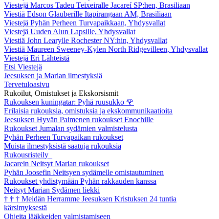
Viestejä Marcos Tadeu Teixeiralle Jacareí SP:hen, Brasiliaan
Viestiä Edson Glauberille Itapirangaan AM, Brasiliaan
Viestejä Pyhän Perheen Turvapaikkaan, Yhdysvallat
Viestejä Uuden Alun Lapsille, Yhdysvallat
Viestiä John Learylle Rochester NY:hin, Yhdysvallat
Viestiä Maureen Sweeney-Kylen North Ridgevilleen, Yhdysvallat
Viestejä Eri Lähteistä
Etsi Viestejä
Jeesuksen ja Marian ilmestyksiä
Tervetuloasivu
Rukoilut, Omistukset ja Ekskorsismit
Rukouksen kuningatar: Pyhä ruusukko
🌹
Erilaisia rukouksia, omistuksia ja ekskommunikaatioita
Jeesuksen Hyvän Paimenen rukoukset Enochille
Rukoukset Jumalan sydämien valmistelusta
Pyhän Perheen Turvapaikan rukoukset
Muista ilmestyksistä saatuja rukouksia
Rukousristeily
Jacarein Neitsyt Marian rukoukset
Pyhän Joosefin Neitsyen sydämelle omistautuminen
Rukoukset yhdistymään Pyhän rakkauden kanssa
Neitsyt Marian Sydämen liekki
†
†
†
Meidän Herramme Jeesuksen Kristuksen 24 tuntia
kärsimyksestä
Ohjeita lääkkeiden valmistamiseen