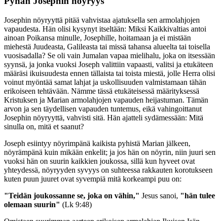
Pyhän Josephin nöyryys
Josephin nöyryyttä pitää vahvistaa ajatuksella sen armolahjojen
vapaudesta. Hän olisi kysynyt itseltään: Miksi Kaikkivaltias antoi
ainoan Poikansa minulle, Josephille, hoitamaan ja ei mistään
miehestä Juudeasta, Galileasta tai missä tahansa alueelta tai toisella
vuosisadalla? Se oli vain Jumalan vapaa mielihalu, joka on itsessään
syynsä, ja jonka vuoksi Joseph valittiin vapaasti, valitsi ja etukäteen
määräsi ikuisuudesta ennen tällaista tai toista miestä, jolle Herra olisi
voinut myöntää samat lahjat ja uskollisuuden valmistamaan tähän
erikoiseen tehtävään. Nämme tässä etukäteisessä määrityksessä
Kristuksen ja Marian armolahjojen vapauden heijastuman. Tämän
arvon ja sen täydellisen vapauden tuntemus, eikä vahingoittanut
Josephin nöyryyttä, vahvisti sitä. Hän ajatteli sydämessään: Mitä
sinulla on, mitä et saanut?
Joseph esiintyy nöyrimpänä kaikista pyhistä Marian jälkeen,
nöyrämpänä kuin mikään enkelit; ja jos hän on nöyrin, niin juuri sen
vuoksi hän on suurin kaikkien joukossa, sillä kun hyveet ovat
yhteydessä, nöyryyden syvyys on suhteessa rakkauten korotukseen
kuten puun juuret ovat syvempiä mitä korkeampi puu on:
"Teidän joukossanne se, joka on vähin,"
Jesus sanoi,
"hän tulee
olemaan suurin"
(Lk 9:48)