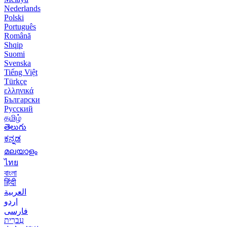
Nederlands
Polski
Português
Română
Shqip
Suomi
Svenska
Tiếng Việt
Türkçe
ελληνικά
Български
Русский
தமிழ்
తెలుగు
ಕನ್ನಡ
മലയാളം
ไทย
বাংলা
हिंदी
العربية
اردو
فارسی
עִברִית