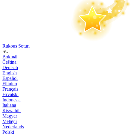
Rukous Soturi
SU
Bokmål
Čeština
Deutsch
English
Español
Filipino
Français
Hrvatski
Indonesia
Italiana
Kiswahili
Magyar
Melayu
Nederlands
Polski