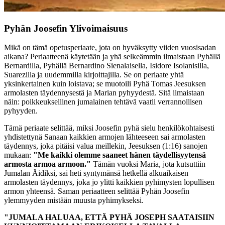
Pyhän Joosefin Ylivoimaisuus
Mikä on tämä opetusperiaate, jota on hyväksytty viiden vuosisadan
aikana? Periaatteenä käytetään ja yhä selkeämmin ilmaistaan Pyhällä
Bernardilla, Pyhällä Bernardino Sienalaisella, Isidore Isolanisilla,
Suarezilla ja uudemmilla kirjoittajilla. Se on periaate yhtä
yksinkertainen kuin loistava; se muotoili Pyhä Tomas Jeesuksen
armolasten täydennysestä ja Marian pyhyydestä. Sitä ilmaistaan
näin:
poikkeuksellinen jumalainen tehtävä vaatii verrannollisen
pyhyyden.
Tämä periaate selittää, miksi Joosefin pyhä sielu henkilökohtaisesti
yhdistettynä Sanaan kaikkien armojen lähteeseen sai armolasten
täydennys, joka pitäisi valua meillekin, Jeesuksen (1:16) sanojen
mukaan:
"Me kaikki olemme saaneet hänen täydellisyytensä
armosta armoa armoon."
Tämän vuoksi Maria, jota kutsuttiin
Jumalan Äidiksi, sai heti syntymänsä hetkellä alkuaikaisen
armolasten täydennys, joka jo ylitti kaikkien pyhimysten lopullisen
armon yhteensä. Saman periaatteen selittää Pyhän Joosefin
ylemmyyden mistään muusta pyhimykseksi.
"JUMALA HALUAA, ETTÄ PYHÄ JOSEPH SAATAISIIN