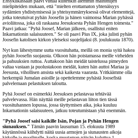
Ensyklikassaan paavi viittaa kuitenkin aiemmin mainittujen
mielipiteiden mukaan, että "mielten erottamaton yhtenäisyys
sydämien yhdistymisessä ja yhteisymmärryksessä olivat elementtejä,
jotka toteutuivat pyhän Joosefin ja hänen vaimonsa Marian pyhässä
avioliitossa, joka oli raskaana Jeesuksesta Pyhän Hengen toimesta."
Paavi jatkaa: "Pyhä Joosef, Marian jälkeen, osallistui eniten
Inkarnationin salaisuuteen." Se oli paavi Pius IX, joka julisti pyhän
Joosefin katolisen kirkon yleiseksi suojelijaksi (8. joulukuuta 1870).
Nyt kun lähestymme uutta vuosituhatta, meillä on monia syitä hakea
pyhän Joosefin suojausta. Olkoon hän poistamassa meille virheiden
ja pahuuksien ruttoa. Auttakoon hän meidät taistelussa pimeyden
valtaa vastaan ja puolustakoon meidät, kuten hän auttoi Mariaa ja
Jeesusta, vihollisen ansista sekä kaikesta vaarasta. Yritkäämme olla
herkempiä Jumalan asioille ja opettelemme pyhästä Joosefistä
palvelemaan pelastuksen taloutta.
Pyhä Joosef on esimerkki Jeesuksen pelastavaa tehtävää
palvelevassa. Hän näyttää meille pelastavan liiton tien tässä
vuosituhannen lopussa, jossa täyttymisen aika, joka kuuluu
Inkarnationin salaisuuteen, jatkuu toteutumistaan yhä enemmän.
"Pyhä Joosef saisi kaikille Isän, Pojan ja Pyhän Hengen
siunauksen."
Tämän paavin lausuman 15. elokuuta 1989
käytännössä kiihdytti näitä uusia armojen ja siunausten aikoja
kirkolle ja maailmalle, koska muutaman päivän kuluttua 1.