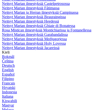
Neitsyt Marian ilmestyksiä Castelpetrosossa
Neitsyt Marian ilmestyksiä Fátimassa
Neitsyt Marian ja Herran ilmestyksiä Campinassa
Neitsyt Marian ilmestyksiä Beauraingissa
Neitsyt Marian ilmestyksiä Heedessä
Neitsyt Marian ilmestyksiä Ghiaie di Bonatessa
Rosa Mistican ilmestyksiä Montichiarissa ja Fontanellessa
Neitsyt Marian ilmestyksiä Garabandalissa
Neitsyt Marian ilmestyksiä Medjugorjessa
Neitsyt Marian ilmestyksiä Holy Lovessa
Neitsyt Marian ilmestyksiä Jacareissä
Kieli
Bokmål
Čeština
Deutsch
English
Español
Filipino
Français
Hrvatski
Indonesia
Italiana
Kiswahili
Magyar
Melayu