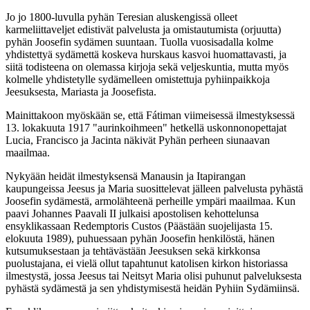
Jo jo 1800-luvulla pyhän Teresian aluskengissä olleet
karmeliittaveljet edistivät palvelusta ja omistautumista (orjuutta)
pyhän Joosefin sydämen suuntaan. Tuolla vuosisadalla kolme
yhdistettyä sydämettä koskeva hurskaus kasvoi huomattavasti, ja
siitä todisteena on olemassa kirjoja sekä veljeskuntia, mutta myös
kolmelle yhdistetylle sydämelleen omistettuja pyhiinpaikkoja
Jeesuksesta, Mariasta ja Joosefista.
Mainittakoon myöskään se, että Fátiman viimeisessä ilmestyksessä
13. lokakuuta 1917 "aurinkoihmeen" hetkellä uskonnonopettajat
Lucia, Francisco ja Jacinta näkivät Pyhän perheen siunaavan
maailmaa.
Nykyään heidät ilmestyksensä Manausin ja Itapirangan
kaupungeissa Jeesus ja Maria suosittelevat jälleen palvelusta pyhästä
Joosefin sydämestä, armolähteenä perheille ympäri maailmaa. Kun
paavi Johannes Paavali II julkaisi apostolisen kehottelunsa
ensyklikassaan Redemptoris Custos (Päästään suojelijasta 15.
elokuuta 1989), puhuessaan pyhän Joosefin henkilöstä, hänen
kutsumuksestaan ja tehtävästään Jeesuksen sekä kirkkonsa
puolustajana, ei vielä ollut tapahtunut katolisen kirkon historiassa
ilmestystä, jossa Jeesus tai Neitsyt Maria olisi puhunut palveluksesta
pyhästä sydämestä ja sen yhdistymisestä heidän Pyhiin Sydämiinsä.