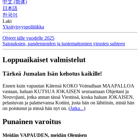
中文 (简体)
日本語
한국어
Laki
Yksityisyyspolitiikka
Ohjeet tälle vuodelle 2025
Sairauksien, pandemioiden ja tuntemattomien virusten suhteen
Loppuaikaiset valmistelut
Tärkeä Jumalan Isän kehotus kaikille!
Ennen kuin vapautan Kätensä KOKO Voimallaan MAAPALLOA
vastaan, haluan KUTSUA JOKAISEN seuraamaan Ohjeitani ja
Neuvojiani, jotka annan tässä Viestissä, koska haluan JOKAISEN,
pelastuvan ja palatsevansa Kotiini, josta hän on lähtöisin, mistä hän
on poistunut ja missä hän nyt on.
(
Jatka...
)
Punainen varoitus
Meidän VAPAUDEN, meidän Olemisen