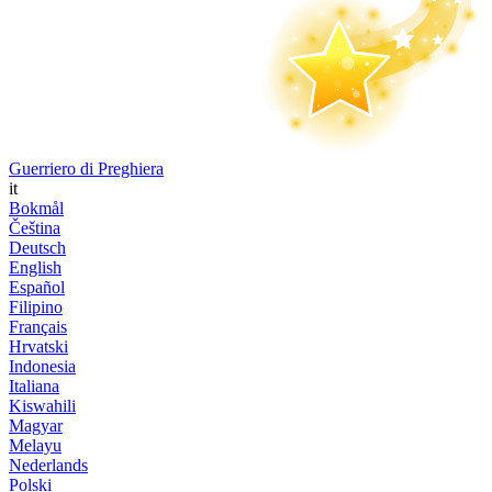
Guerriero di Preghiera
it
Bokmål
Čeština
Deutsch
English
Español
Filipino
Français
Hrvatski
Indonesia
Italiana
Kiswahili
Magyar
Melayu
Nederlands
Polski