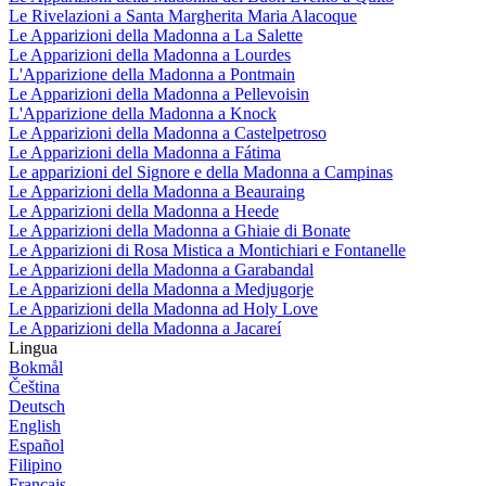
Le Rivelazioni a Santa Margherita Maria Alacoque
Le Apparizioni della Madonna a La Salette
Le Apparizioni della Madonna a Lourdes
L'Apparizione della Madonna a Pontmain
Le Apparizioni della Madonna a Pellevoisin
L'Apparizione della Madonna a Knock
Le Apparizioni della Madonna a Castelpetroso
Le Apparizioni della Madonna a Fátima
Le apparizioni del Signore e della Madonna a Campinas
Le Apparizioni della Madonna a Beauraing
Le Apparizioni della Madonna a Heede
Le Apparizioni della Madonna a Ghiaie di Bonate
Le Apparizioni di Rosa Mistica a Montichiari e Fontanelle
Le Apparizioni della Madonna a Garabandal
Le Apparizioni della Madonna a Medjugorje
Le Apparizioni della Madonna ad Holy Love
Le Apparizioni della Madonna a Jacareí
Lingua
Bokmål
Čeština
Deutsch
English
Español
Filipino
Français