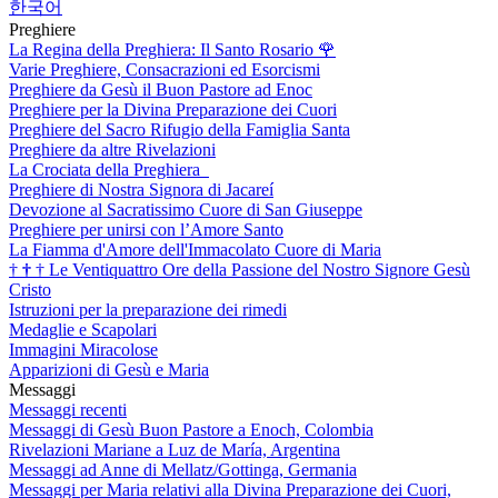
한국어
Preghiere
La Regina della Preghiera: Il Santo Rosario
🌹
Varie Preghiere, Consacrazioni ed Esorcismi
Preghiere da Gesù il Buon Pastore ad Enoc
Preghiere per la Divina Preparazione dei Cuori
Preghiere del Sacro Rifugio della Famiglia Santa
Preghiere da altre Rivelazioni
La Crociata della Preghiera
Preghiere di Nostra Signora di Jacareí
Devozione al Sacratissimo Cuore di San Giuseppe
Preghiere per unirsi con l’Amore Santo
La Fiamma d'Amore dell'Immacolato Cuore di Maria
†
†
†
Le Ventiquattro Ore della Passione del Nostro Signore Gesù
Cristo
Istruzioni per la preparazione dei rimedi
Medaglie e Scapolari
Immagini Miracolose
Apparizioni di Gesù e Maria
Messaggi
Messaggi recenti
Messaggi di Gesù Buon Pastore a Enoch, Colombia
Rivelazioni Mariane a Luz de María, Argentina
Messaggi ad Anne di Mellatz/Gottinga, Germania
Messaggi per Maria relativi alla Divina Preparazione dei Cuori,