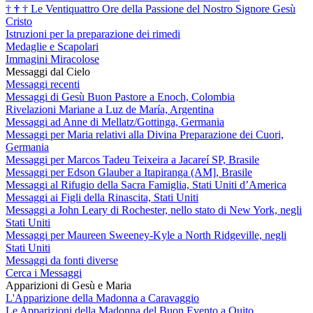
†
†
†
Le Ventiquattro Ore della Passione del Nostro Signore Gesù
Cristo
Istruzioni per la preparazione dei rimedi
Medaglie e Scapolari
Immagini Miracolose
Messaggi dal Cielo
Messaggi recenti
Messaggi di Gesù Buon Pastore a Enoch, Colombia
Rivelazioni Mariane a Luz de María, Argentina
Messaggi ad Anne di Mellatz/Gottinga, Germania
Messaggi per Maria relativi alla Divina Preparazione dei Cuori,
Germania
Messaggi per Marcos Tadeu Teixeira a Jacareí SP, Brasile
Messaggi per Edson Glauber a Itapiranga (AM], Brasile
Messaggi al Rifugio della Sacra Famiglia, Stati Uniti d’America
Messaggi ai Figli della Rinascita, Stati Uniti
Messaggi a John Leary di Rochester, nello stato di New York, negli
Stati Uniti
Messaggi per Maureen Sweeney-Kyle a North Ridgeville, negli
Stati Uniti
Messaggi da fonti diverse
Cerca i Messaggi
Apparizioni di Gesù e Maria
L'Apparizione della Madonna a Caravaggio
Le Apparizioni della Madonna del Buon Evento a Quito