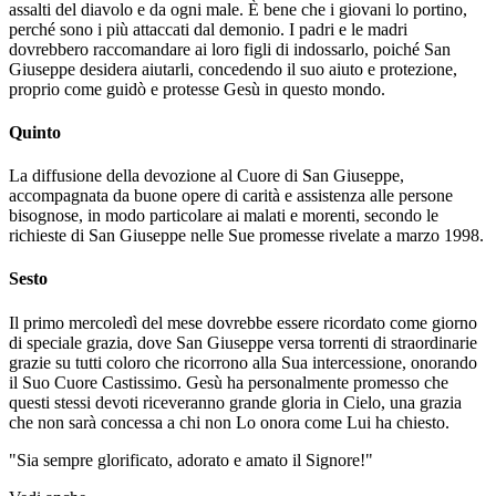
assalti del diavolo e da ogni male. È bene che i giovani lo portino,
perché sono i più attaccati dal demonio. I padri e le madri
dovrebbero raccomandare ai loro figli di indossarlo, poiché San
Giuseppe desidera aiutarli, concedendo il suo aiuto e protezione,
proprio come guidò e protesse Gesù in questo mondo.
Quinto
La diffusione della devozione al Cuore di San Giuseppe,
accompagnata da buone opere di carità e assistenza alle persone
bisognose, in modo particolare ai malati e morenti, secondo le
richieste di San Giuseppe nelle Sue promesse rivelate a marzo 1998.
Sesto
Il primo mercoledì del mese dovrebbe essere ricordato come giorno
di speciale grazia, dove San Giuseppe versa torrenti di straordinarie
grazie su tutti coloro che ricorrono alla Sua intercessione, onorando
il Suo Cuore Castissimo. Gesù ha personalmente promesso che
questi stessi devoti riceveranno grande gloria in Cielo, una grazia
che non sarà concessa a chi non Lo onora come Lui ha chiesto.
"Sia sempre glorificato, adorato e amato il Signore!"