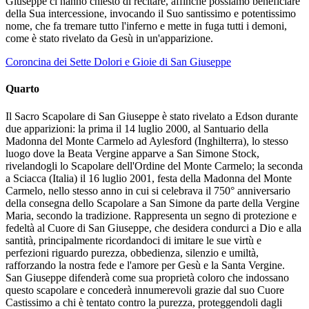
Giuseppe ci hanno chiesto di recitare, affinché possiamo beneficiare
della Sua intercessione, invocando il Suo santissimo e potentissimo
nome, che fa tremare tutto l'inferno e mette in fuga tutti i demoni,
come è stato rivelato da Gesù in un'apparizione.
Coroncina dei Sette Dolori e Gioie di San Giuseppe
Quarto
Il Sacro Scapolare di San Giuseppe è stato rivelato a Edson durante
due apparizioni: la prima il 14 luglio 2000, al Santuario della
Madonna del Monte Carmelo ad Aylesford (Inghilterra), lo stesso
luogo dove la Beata Vergine apparve a San Simone Stock,
rivelandogli lo Scapolare dell'Ordine del Monte Carmelo; la seconda
a Sciacca (Italia) il 16 luglio 2001, festa della Madonna del Monte
Carmelo, nello stesso anno in cui si celebrava il 750° anniversario
della consegna dello Scapolare a San Simone da parte della Vergine
Maria, secondo la tradizione. Rappresenta un segno di protezione e
fedeltà al Cuore di San Giuseppe, che desidera condurci a Dio e alla
santità, principalmente ricordandoci di imitare le sue virtù e
perfezioni riguardo purezza, obbedienza, silenzio e umiltà,
rafforzando la nostra fede e l'amore per Gesù e la Santa Vergine.
San Giuseppe difenderà come sua proprietà coloro che indossano
questo scapolare e concederà innumerevoli grazie dal suo Cuore
Castissimo a chi è tentato contro la purezza, proteggendoli dagli