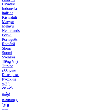
Hrvatski
Indonesia
Italiana
Kiswahili
Magyar
Melayu
Nederlands
Polski
Português
Română
Shqip
Suomi
Svenska
Tiếng Việt
Türkçe
ελληνικά
Български
Русский
தமிழ்
తెలుగు
ಕನ್ನಡ
മലയാളം
ไทย