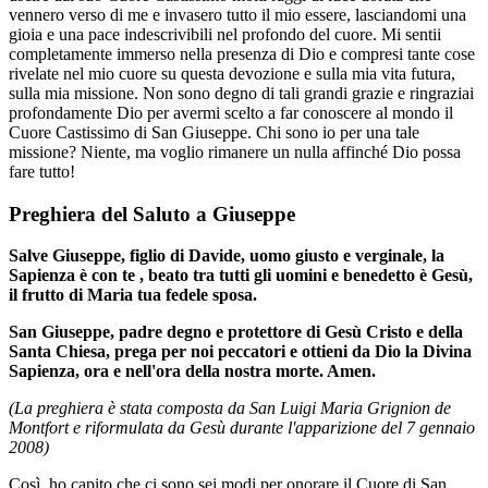
vennero verso di me e invasero tutto il mio essere, lasciandomi una
gioia e una pace indescrivibili nel profondo del cuore. Mi sentii
completamente immerso nella presenza di Dio e compresi tante cose
rivelate nel mio cuore su questa devozione e sulla mia vita futura,
sulla mia missione. Non sono degno di tali grandi grazie e ringraziai
profondamente Dio per avermi scelto a far conoscere al mondo il
Cuore Castissimo di San Giuseppe. Chi sono io per una tale
missione? Niente, ma voglio rimanere un nulla affinché Dio possa
fare tutto!
Preghiera del Saluto a Giuseppe
Salve Giuseppe, figlio di Davide, uomo giusto e verginale, la
Sapienza è con te
, beato tra tutti gli uomini e benedetto è Gesù,
il frutto di Maria tua
fedele sposa.
San Giuseppe, padre degno e protettore di Gesù Cristo e della
Santa Chiesa, prega per noi peccatori e ottieni da Dio la Divina
Sapienza, ora e nell'ora della nostra morte. Amen.
(La preghiera è stata composta da San Luigi Maria Grignion de
Montfort e riformulata da Gesù durante l'apparizione del 7 gennaio
2008)
Così, ho capito che ci sono sei modi per onorare il Cuore di San