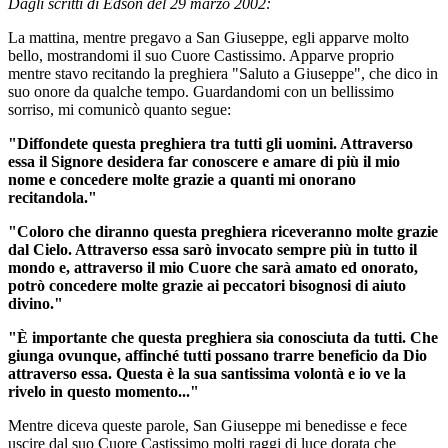
Dagli scritti di Edson del 29 marzo 2002:
La mattina, mentre pregavo a San Giuseppe, egli apparve molto
bello, mostrandomi il suo Cuore Castissimo. Apparve proprio
mentre stavo recitando la preghiera "Saluto a Giuseppe", che dico in
suo onore da qualche tempo. Guardandomi con un bellissimo
sorriso, mi comunicò quanto segue:
"Diffondete questa preghiera tra tutti gli uomini. Attraverso
essa il Signore desidera far conoscere e amare di più il mio
nome e concedere molte grazie a quanti mi onorano
recitandola."
"Coloro che diranno questa preghiera riceveranno molte grazie
dal Cielo. Attraverso essa sarò invocato sempre più in tutto il
mondo e, attraverso il mio Cuore che sarà amato ed onorato,
potrò concedere molte grazie ai peccatori bisognosi di aiuto
divino."
"È importante che questa preghiera sia conosciuta da tutti. Che
giunga ovunque, affinché tutti possano trarre beneficio da Dio
attraverso essa. Questa è la sua santissima volontà e io ve la
rivelo in questo momento..."
Mentre diceva queste parole, San Giuseppe mi benedisse e fece
uscire dal suo Cuore Castissimo molti raggi di luce dorata che