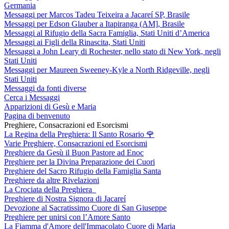
Germania
Messaggi per Marcos Tadeu Teixeira a Jacareí SP, Brasile
Messaggi per Edson Glauber a Itapiranga (AM], Brasile
Messaggi al Rifugio della Sacra Famiglia, Stati Uniti d’America
Messaggi ai Figli della Rinascita, Stati Uniti
Messaggi a John Leary di Rochester, nello stato di New York, negli
Stati Uniti
Messaggi per Maureen Sweeney-Kyle a North Ridgeville, negli
Stati Uniti
Messaggi da fonti diverse
Cerca i Messaggi
Apparizioni di Gesù e Maria
Pagina di benvenuto
Preghiere, Consacrazioni ed Esorcismi
La Regina della Preghiera: Il Santo Rosario
🌹
Varie Preghiere, Consacrazioni ed Esorcismi
Preghiere da Gesù il Buon Pastore ad Enoc
Preghiere per la Divina Preparazione dei Cuori
Preghiere del Sacro Rifugio della Famiglia Santa
Preghiere da altre Rivelazioni
La Crociata della Preghiera
Preghiere di Nostra Signora di Jacareí
Devozione al Sacratissimo Cuore di San Giuseppe
Preghiere per unirsi con l’Amore Santo
La Fiamma d'Amore dell'Immacolato Cuore di Maria