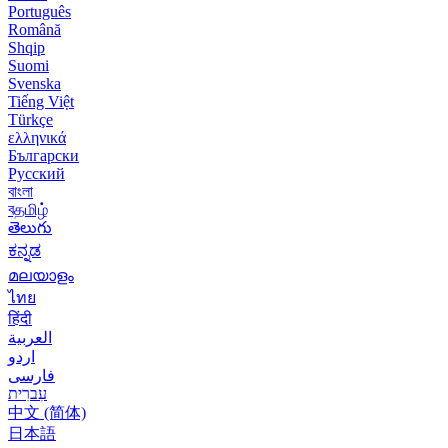
Português
Română
Shqip
Suomi
Svenska
Tiếng Việt
Türkçe
ελληνικά
Български
Русский
বাংলা
বதமிழ்
తెలుగు
ಕನ್ನಡ
മലയാളം
ไทย
हिंदी
العربية
اردو
فارسی
עִברִית
中文 (简体)
日本語