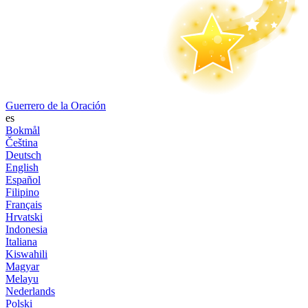
Guerrero de la Oración
es
Bokmål
Čeština
Deutsch
English
Español
Filipino
Français
Hrvatski
Indonesia
Italiana
Kiswahili
Magyar
Melayu
Nederlands
Polski