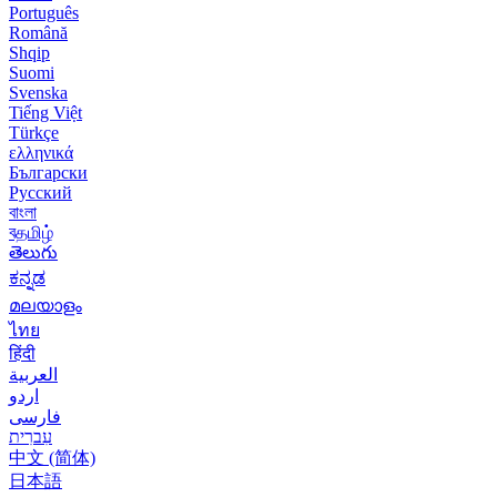
Português
Română
Shqip
Suomi
Svenska
Tiếng Việt
Türkçe
ελληνικά
Български
Русский
বাংলা
বதமிழ்
తెలుగు
ಕನ್ನಡ
മലയാളം
ไทย
हिंदी
العربية
اردو
فارسی
עִברִית
中文 (简体)
日本語