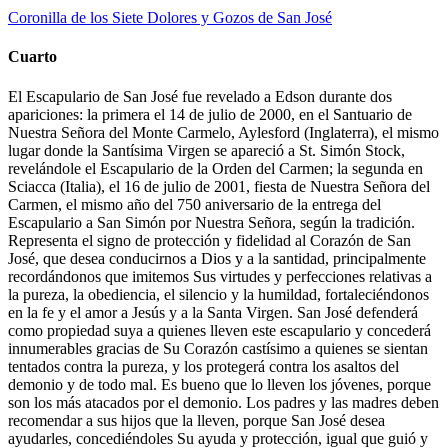
Coronilla de los Siete Dolores y Gozos de San José
Cuarto
El Escapulario de San José fue revelado a Edson durante dos
apariciones: la primera el 14 de julio de 2000, en el Santuario de
Nuestra Señora del Monte Carmelo, Aylesford (Inglaterra), el mismo
lugar donde la Santísima Virgen se apareció a St. Simón Stock,
revelándole el Escapulario de la Orden del Carmen; la segunda en
Sciacca (Italia), el 16 de julio de 2001, fiesta de Nuestra Señora del
Carmen, el mismo año del 750 aniversario de la entrega del
Escapulario a San Simón por Nuestra Señora, según la tradición.
Representa el signo de protección y fidelidad al Corazón de San
José, que desea conducirnos a Dios y a la santidad, principalmente
recordándonos que imitemos Sus virtudes y perfecciones relativas a
la pureza, la obediencia, el silencio y la humildad, fortaleciéndonos
en la fe y el amor a Jesús y a la Santa Virgen. San José defenderá
como propiedad suya a quienes lleven este escapulario y concederá
innumerables gracias de Su Corazón castísimo a quienes se sientan
tentados contra la pureza, y los protegerá contra los asaltos del
demonio y de todo mal. Es bueno que lo lleven los jóvenes, porque
son los más atacados por el demonio. Los padres y las madres deben
recomendar a sus hijos que la lleven, porque San José desea
ayudarles, concediéndoles Su ayuda y protección, igual que guió y