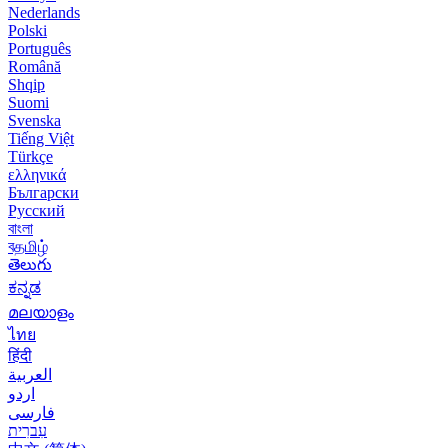
Nederlands
Polski
Português
Română
Shqip
Suomi
Svenska
Tiếng Việt
Türkçe
ελληνικά
Български
Русский
বাংলা
বதமிழ்
తెలుగు
ಕನ್ನಡ
മലയാളം
ไทย
हिंदी
العربية
اردو
فارسی
עִברִית