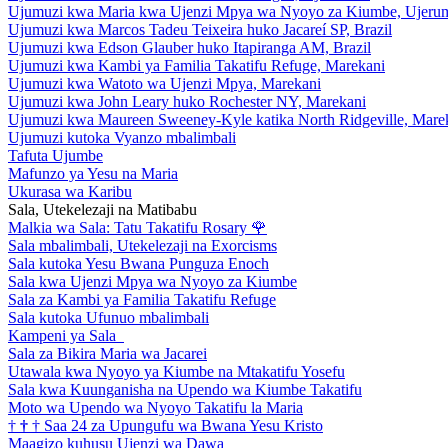
Ujumuzi kwa Maria kwa Ujenzi Mpya wa Nyoyo za Kiumbe, Ujeru
Ujumuzi kwa Marcos Tadeu Teixeira huko Jacareí SP, Brazil
Ujumuzi kwa Edson Glauber huko Itapiranga AM, Brazil
Ujumuzi kwa Kambi ya Familia Takatifu Refuge, Marekani
Ujumuzi kwa Watoto wa Ujenzi Mpya, Marekani
Ujumuzi kwa John Leary huko Rochester NY, Marekani
Ujumuzi kwa Maureen Sweeney-Kyle katika North Ridgeville, Mare
Ujumuzi kutoka Vyanzo mbalimbali
Tafuta Ujumbe
Mafunzo ya Yesu na Maria
Ukurasa wa Karibu
Sala, Utekelezaji na Matibabu
Malkia wa Sala: Tatu Takatifu Rosary
🌹
Sala mbalimbali, Utekelezaji na Exorcisms
Sala kutoka Yesu Bwana Punguza Enoch
Sala kwa Ujenzi Mpya wa Nyoyo za Kiumbe
Sala za Kambi ya Familia Takatifu Refuge
Sala kutoka Ufunuo mbalimbali
Kampeni ya Sala
Sala za Bikira Maria wa Jacarei
Utawala kwa Nyoyo ya Kiumbe na Mtakatifu Yosefu
Sala kwa Kuunganisha na Upendo wa Kiumbe Takatifu
Moto wa Upendo wa Nyoyo Takatifu la Maria
†
†
†
Saa 24 za Upungufu wa Bwana Yesu Kristo
Maagizo kuhusu Ujenzi wa Dawa