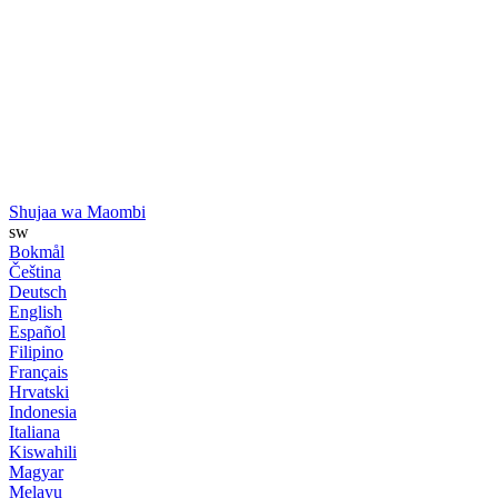
Shujaa wa Maombi
sw
Bokmål
Čeština
Deutsch
English
Español
Filipino
Français
Hrvatski
Indonesia
Italiana
Kiswahili
Magyar
Melayu