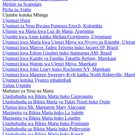
Medals na Scapulars
Picha za Ajabu
Ujumbe kutoka Mbingu
Ujumuzi Huru
Ujumuzi za Yesu Bwana Punguza Enoch, Kolombia
Ufunuo wa Maria kwa Luz de Maria, Argentina
Ujumbe kwa Anne katika Mellatz/Goettingen, Ujerumani
Ujumuzi kwa Maria kwa Ujenzi Mpya wa Nyoyo za Kiumbe, Ujeru
Ujumuzi kwa Marcos Tadeu Teixeira huko Jacareí SP, Brazil
Ujumuzi kwa Edson Glauber huko Itapiranga AM, Brazil
Ujumuzi kwa Kambi ya Familia Takatifu Refuge, Marekani
Ujumuzi kwa Watoto wa Ujenzi Mpya, Marekani
Ujumuzi kwa John Leary huko Rochester NY, Marekani
Ujumuzi kwa Maureen Sweeney-Kyle katika North Ridgeville, Mare
Ujumuzi kutoka Vyanzo mbalimbali
Tafuta Ujumbe
Mafunzo ya Yesu na Maria
Utashuhudia wa Bikira Maria huko Caravaggio
Utashuhudia za Bikira Maria ya Tukio Nzuri huko Quito
Ufunuo kwa Mt. Margarete Mary Alacoque
Mazingira ya Bikira Maria huko La Salette
Mazingira ya Bikira Maria huko Lourdes
Utashuhudia wa Bikira Maria huko Pontmain
Utashuhudia za Bikira Maria huko Pellevoisin
Utashuhudia wa Bikira Maria huko Knock