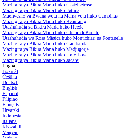
Mazingira ya Bikira Maria huko Castelpetroso
Mazingira ya Bikira Maria huko Fatima
Maonyesho ya Bwana wetu na Mama yetu huko Campinas
Mazingira ya Bikira Maria huko Beauraing
Utashuhudia za Bikira Maria huko Heede
Mazingira ya Bikira Maria huko Ghiaie di Bonate
Utashuhudia wa Rosa Mistica huko Montichiari na Fontanelle
Mazingira ya Bikira Maria huko Garabandal
Mazingira ya Bikira Maria huko Medjugorje
Mazingira ya Bikira Maria huko Holy Love
Mazingira ya Bikira Maria huko Jacarei
Lugha
Bokmål
Čeština
Deutsch
English
Español
Filipino
Français
Hrvatski
Indonesia
Italiana
Kiswahili
Magyar
Melayu