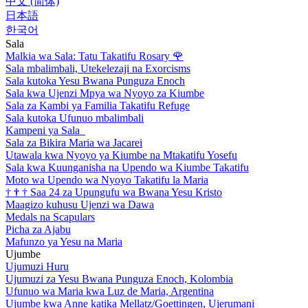
中文 (简体)
日本語
한국어
Sala
Malkia wa Sala: Tatu Takatifu Rosary
🌹
Sala mbalimbali, Utekelezaji na Exorcisms
Sala kutoka Yesu Bwana Punguza Enoch
Sala kwa Ujenzi Mpya wa Nyoyo za Kiumbe
Sala za Kambi ya Familia Takatifu Refuge
Sala kutoka Ufunuo mbalimbali
Kampeni ya Sala
Sala za Bikira Maria wa Jacarei
Utawala kwa Nyoyo ya Kiumbe na Mtakatifu Yosefu
Sala kwa Kuunganisha na Upendo wa Kiumbe Takatifu
Moto wa Upendo wa Nyoyo Takatifu la Maria
†
†
†
Saa 24 za Upungufu wa Bwana Yesu Kristo
Maagizo kuhusu Ujenzi wa Dawa
Medals na Scapulars
Picha za Ajabu
Mafunzo ya Yesu na Maria
Ujumbe
Ujumuzi Huru
Ujumuzi za Yesu Bwana Punguza Enoch, Kolombia
Ufunuo wa Maria kwa Luz de Maria, Argentina
Ujumbe kwa Anne katika Mellatz/Goettingen, Ujerumani