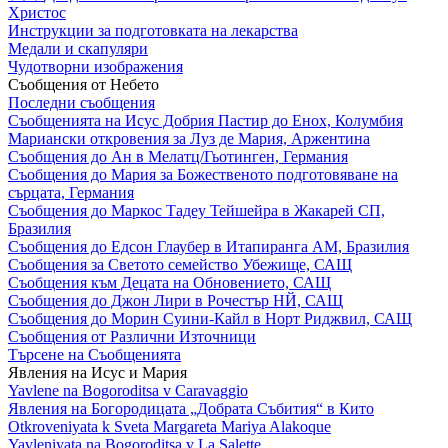
Христос
Инструкции за подготовката на лекарства
Медали и скапуляри
Чудотворни изображения
Съобщения от Небето
Последни съобщения
Съобщенията на Исус Добрия Пастир до Енох, Колумбия
Мариански откровения за Луз де Мария, Аржентина
Съобщения до Ан в Мелатц/Гьотинген, Германия
Съобщения до Мария за Божественото подготовяване на
сърцата, Германия
Съобщения до Маркос Тадеу Тейшейра в Жакарей СП,
Бразилия
Съобщения до Едсон Глаубер в Итапиранга АМ, Бразилия
Съобщения за Светото семейство Убежище, САЩ
Съобщения към Децата на Обновението, САЩ
Съобщения до Джон Лири в Рочестър НЙ, САЩ
Съобщения до Морин Суини-Кайл в Норт Риджвил, САЩ
Съобщения от Различни Източници
Търсене на Съобщенията
Явления на Исус и Мария
Yavlene na Bogoroditsa v Caravaggio
Явления на Богородицата „Добрата Събития“ в Кито
Otkroveniyata k Sveta Margareta Mariya Alakoque
Yavleniyata na Bogoroditsa v La Salette