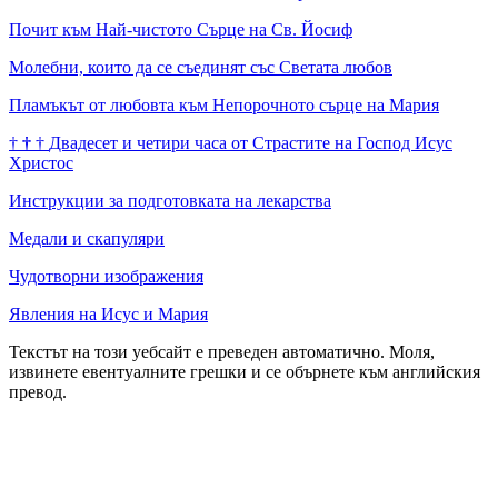
Почит към Най-чистото Сърце на Св. Йосиф
Молебни, които да се съединят със Светата любов
Пламъкът от любовта към Непорочното сърце на Мария
†
†
†
Двадесет и четири часа от Страстите на Господ Исус
Христос
Инструкции за подготовката на лекарства
Медали и скапуляри
Чудотворни изображения
Явления на Исус и Мария
Текстът на този уебсайт е преведен автоматично. Моля,
извинете евентуалните грешки и се обърнете към английския
превод.