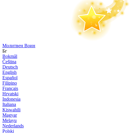
Молитвен Воин
Бг
Bokmål
Čeština
Deutsch
English
Español
Filipino
Français
Hrvatski
Indonesia
Italiana
Kiswahili
Magyar
Melayu
Nederlands
Polski