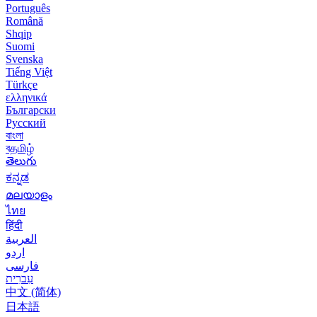
Português
Română
Shqip
Suomi
Svenska
Tiếng Việt
Türkçe
ελληνικά
Български
Русский
বাংলা
বதமிழ்
తెలుగు
ಕನ್ನಡ
മലയാളം
ไทย
हिंदी
العربية
اردو
فارسی
עִברִית
中文 (简体)
日本語