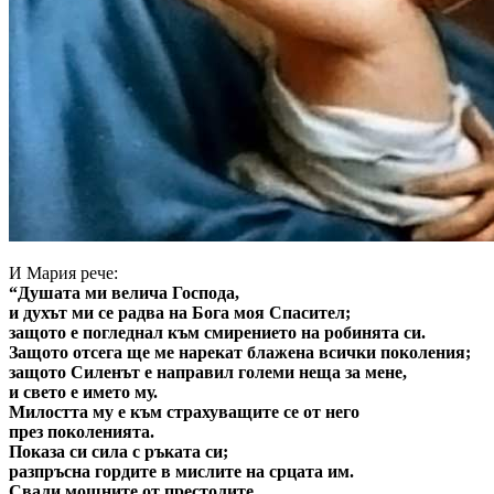
И Мария рече:
“Душата ми велича Господа,
и духът ми се радва на Бога моя Спасител;
защото е погледнал към смирението на робинята си.
Защото отсега ще ме нарекат блажена всички поколения;
защото Силенът е направил големи неща за мене,
и свето е името му.
Милостта му е към страхуващите се от него
през поколенията.
Показа си сила с ръката си;
разпръсна гордите в мислите на срцата им.
Свали мощните от престолите,