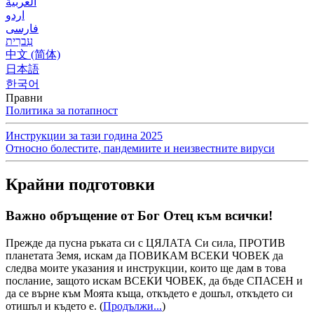
العربية
اردو
فارسی
עִברִית
中文 (简体)
日本語
한국어
Правни
Политика за потапност
Инструкции за тази година 2025
Относно болестите, пандемиите и неизвестните вируси
Крайни подготовки
Важно обръщение от Бог Отец към всички!
Прежде да пусна ръката си с ЦЯЛАТА Си сила, ПРОТИВ
планетата Земя, искам да ПОВИКАМ ВСЕКИ ЧОВЕК да
следва моите указания и инструкции, които ще дам в това
послание, защото искам ВСЕКИ ЧОВЕК, да бъде СПАСЕН и
да се върне към Моята къща, откъдето е дошъл, откъдето си
отишъл и където е.
(
Продължи...
)