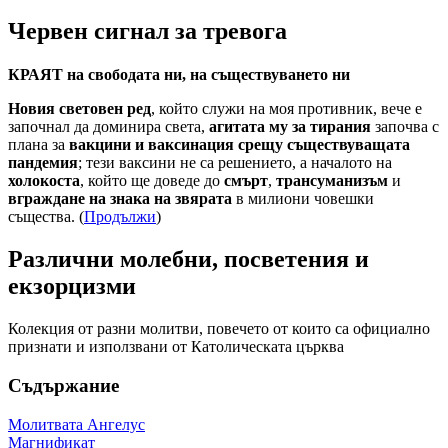
Червен сигнал за тревога
КРАЯТ на свободата ни, на съществуването ни
Новия световен ред
, който служи на моя противник, вече е
започнал да доминира света,
агитата му за тирания
започва с
плана за
вакцини и ваксинация срещу съществуващата
пандемия
; тези ваксини не са решението, а началото на
холокоста
, който ще доведе до
смърт
,
трансуманизъм
и
вграждане на знака на звярата
в милиони човешки
същества. (
Продължи
)
Различни молебни, посветения и
екзорцизми
Колекция от разни молитви, повечето от които са официално
признати и използвани от Католическата църква
Съдържание
Молитвата Ангелус
Магнификат