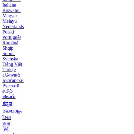
Italiana
Kiswahili
Magyar
Melayu
Nederlands
Polski
Português
Română
Shqip
Suomi
Svenska
Tiếng Việt
Türkçe
ελληνικά
Български
Русский
தமிழ்
తెలుగు
ಕನ್ನಡ
മലയാളം
ไทย
বাংলা
हिंदी