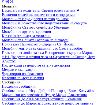
한국어
Молитви
Царицата на молитвата: Светия розен венчик
🌹
Различни молебни, посветения и екзорцизми
Молебни от Исус Добрия пастир до Енок
Молебни за Божественото подготовяване на сърцата
Молебни на Светото семейство Убежище
Молебни от други откровения
Кръстовият поход за молитва
Молебни от Нашата Госпожа на Жакарей
Почит към Най-чистото Сърце на Св. Йосиф
Молебни, които да се съединят със Светата любов
Пламъкът от любовта към Непорочното сърце на Мария
†
†
†
Двадесет и четири часа от Страстите на Господ Исус
Христос
Инструкции за подготовката на лекарства
Медали и скапуляри
Чудотворни изображения
Явления на Исус и Мария
Съобщения
Последни съобщения
Съобщенията на Исус Добрия Пастир до Енох, Колумбия
Мариански откровения за Луз де Мария, Аржентина
Съобщения до Ан в Мелатц/Гьотинген, Германия
Съобщения до Мария за Божественото подготовяване на