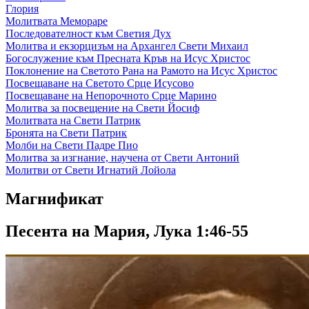
Глория
Молитвата Мемораре
Последователност към Светия Дух
Молитва и екзорцизъм на Архангел Свети Михаил
Богослужение към Пресната Кръв на Исус Христос
Поклонение на Светото Рана на Рамото на Исус Христос
Посвещаване на Светото Срце Исусово
Посвещаване на Непорочното Срце Марино
Молитва за посвещение на Свети Йосиф
Молитвата на Свети Патрик
Бронята на Свети Патрик
Молби на Свети Падре Пио
Молитва за изгнание, научена от Свети Антоний
Молитви от Свети Игнатий Лойола
Магнификат
Песента на Мария, Лука 1:46-55