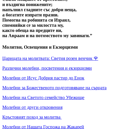
и въздигна понижените;
напълнил гладните със добри неща,
а богатите изпрати празни.
Помогна на робинята си Израил,
спомняйки се за милостта му,
както обеща на предците ни,
на Авраам и на потомството му завинаги.”
Молитви, Освещения и Екзорцизми
Царицата на молитвата: Светия розен венчик
🌹
Различни молебни, посветения и екзорцизми
Молебни от Исус Добрия пастир до Енок
Молебни за Божественото подготовяване на сърцата
Молебни на Светото семейство Убежище
Молебни от други откровения
Кръстовият поход за молитва
Молебни от Нашата Госпожа на Жакарей