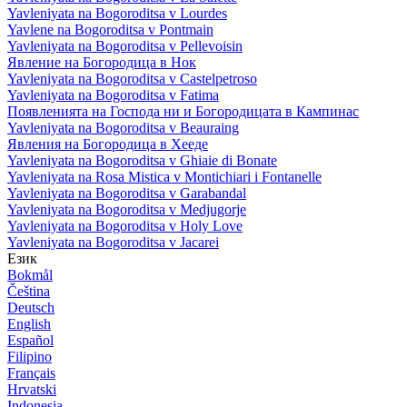
Yavleniyata na Bogoroditsa v Lourdes
Yavlene na Bogoroditsa v Pontmain
Yavleniyata na Bogoroditsa v Pellevoisin
Явление на Богородица в Нок
Yavleniyata na Bogoroditsa v Castelpetroso
Yavleniyata na Bogoroditsa v Fatima
Появленията на Господа ни и Богородицата в Кампинас
Yavleniyata na Bogoroditsa v Beauraing
Явления на Богородица в Хееде
Yavleniyata na Bogoroditsa v Ghiaie di Bonate
Yavleniyata na Rosa Mistica v Montichiari i Fontanelle
Yavleniyata na Bogoroditsa v Garabandal
Yavleniyata na Bogoroditsa v Medjugorje
Yavleniyata na Bogoroditsa v Holy Love
Yavleniyata na Bogoroditsa v Jacarei
Език
Bokmål
Čeština
Deutsch
English
Español
Filipino
Français
Hrvatski
Indonesia