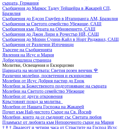
сърцата, Германия
Съобщения до Маркос Тадеу Тейшейра в Жакарей СП,
Бразилия
Съобщения до Едсон Глаубер в Итапиранга АМ, Бразилия
Съобщения за Светото семейство Убежище, САЩ
Съобщения към Децата на Обновението, САЩ
Съобщения до Джон Лири в Рочестър НЙ, САЩ
Съобщения до Морин Суини-Кайл в Норт Риджвил, САЩ
Съобщения от Различни Източници
Търсене на Съобщенията
Явления на Исус и Мария
Добредошлица страница
Молитви, Освещения и Екзорцизми
Царицата на молитвата: Светия розен венчик
🌹
Различни молебни, посветения и екзорцизми
Молебни от Исус Добрия пастир до Енок
Молебни за Божественото подготовяване на сърцата
Молебни на Светото семейство Убежище
Молебни от други откровения
Кръстовият поход за молитва
Молебни от Нашата Госпожа на Жакарей
Почит към Най-чистото Сърце на Св. Йосиф
Молебни, които да се съединят със Светата любов
Пламъкът от любовта към Непорочното сърце на Мария
†
†
†
Двадесет и четири часа от Страстите на Господ Исус