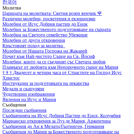
한국어
Молитви
Царицата на молитвата: Светия розен венчик
🌹
Различни молебни, посветения и екзорцизми
Молебни от Исус Добрия пастир до Енок
Молебни за Божественото подготовяване на сърцата
Молебни на Светото семейство Убежище
Молебни от други откровения
Кръстовият поход за молитва
Молебни от Нашата Госпожа на Жакарей
Почит към Най-чистото Сърце на Св. Йосиф
Молебни, които да се съединят със Светата любов
Пламъкът от любовта към Непорочното сърце на Мария
†
†
†
Двадесет и четири часа от Страстите на Господ Исус
Христос
Инструкции за подготовката на лекарства
Медали и скапуляри
Чудотворни изображения
Явления на Исус и Мария
Съобщения
Последни съобщения
Съобщенията на Исус Добрия Пастир до Енох, Колумбия
Мариански откровения за Луз де Мария, Аржентина
Съобщения до Ан в Мелатц/Гьотинген, Германия
Съобщения до Мария за Божественото подготовяване на