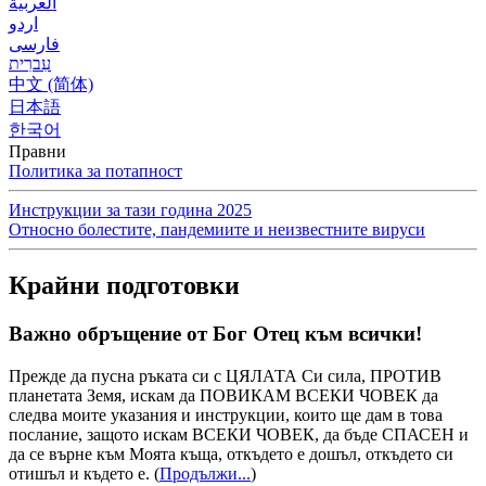
العربية
اردو
فارسی
עִברִית
中文 (简体)
日本語
한국어
Правни
Политика за потапност
Инструкции за тази година 2025
Относно болестите, пандемиите и неизвестните вируси
Крайни подготовки
Важно обръщение от Бог Отец към всички!
Прежде да пусна ръката си с ЦЯЛАТА Си сила, ПРОТИВ
планетата Земя, искам да ПОВИКАМ ВСЕКИ ЧОВЕК да
следва моите указания и инструкции, които ще дам в това
послание, защото искам ВСЕКИ ЧОВЕК, да бъде СПАСЕН и
да се върне към Моята къща, откъдето е дошъл, откъдето си
отишъл и където е.
(
Продължи...
)