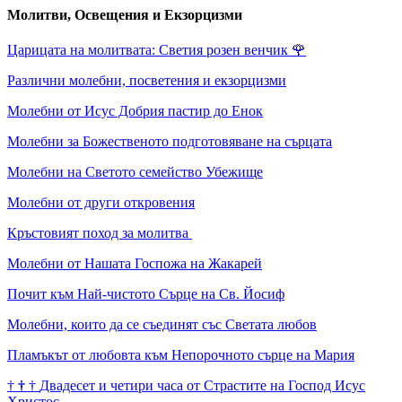
Молитви, Освещения и Екзорцизми
Царицата на молитвата: Светия розен венчик
🌹
Различни молебни, посветения и екзорцизми
Молебни от Исус Добрия пастир до Енок
Молебни за Божественото подготовяване на сърцата
Молебни на Светото семейство Убежище
Молебни от други откровения
Кръстовият поход за молитва
Молебни от Нашата Госпожа на Жакарей
Почит към Най-чистото Сърце на Св. Йосиф
Молебни, които да се съединят със Светата любов
Пламъкът от любовта към Непорочното сърце на Мария
†
†
†
Двадесет и четири часа от Страстите на Господ Исус
Христос