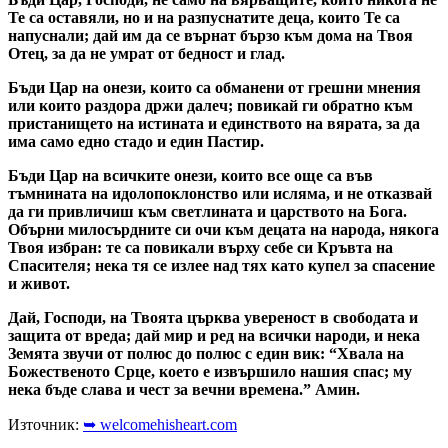
Те са оставяли, но и на разпуснатите деца, които Те са
напуснали; дай им да се върнат бързо към дома на Твоя
Отец, за да не умрат от бедност и глад.
Бъди Цар на онези, които са обманени от грешни мнения
или които раздора држи далеч; повикай ги обратно към
пристанището на истината и единството на вярата, за да
има само едно стадо и един Пастир.
Бъди Цар на всичките онези, които все още са във
тъмнината на идолопоклонство или исляма, и не отказвай
да ги привличиш към светлината и царството на Бога.
Обърни милосърдните си очи към децата на народа, някога
Твоя избран: те са повикали върху себе си Кръвта на
Спасителя; нека тя се излее над тях като купел за спасение
и живот.
Дай, Господи, на Твоята църква увереност в свободата и
защита от вреда; дай мир и ред на всички народи, и нека
Земята звучи от полюс до полюс с един вик: “Хвала на
Божественото Срце, което е извършило нашия спас; му
нека бъде слава и чест за вечни времена.” Амин.
Източник:
➥ welcomehisheart.com