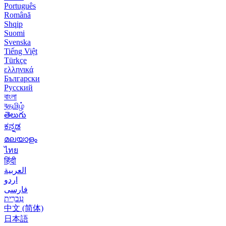
Português
Română
Shqip
Suomi
Svenska
Tiếng Việt
Türkçe
ελληνικά
Български
Русский
বাংলা
বதமிழ்
తెలుగు
ಕನ್ನಡ
മലയാളം
ไทย
हिंदी
العربية
اردو
فارسی
עִברִית
中文 (简体)
日本語