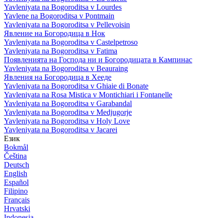
Yavleniyata na Bogoroditsa v Lourdes
Yavlene na Bogoroditsa v Pontmain
Yavleniyata na Bogoroditsa v Pellevoisin
Явление на Богородица в Нок
Yavleniyata na Bogoroditsa v Castelpetroso
Yavleniyata na Bogoroditsa v Fatima
Появленията на Господа ни и Богородицата в Кампинас
Yavleniyata na Bogoroditsa v Beauraing
Явления на Богородица в Хееде
Yavleniyata na Bogoroditsa v Ghiaie di Bonate
Yavleniyata na Rosa Mistica v Montichiari i Fontanelle
Yavleniyata na Bogoroditsa v Garabandal
Yavleniyata na Bogoroditsa v Medjugorje
Yavleniyata na Bogoroditsa v Holy Love
Yavleniyata na Bogoroditsa v Jacarei
Език
Bokmål
Čeština
Deutsch
English
Español
Filipino
Français
Hrvatski
Indonesia