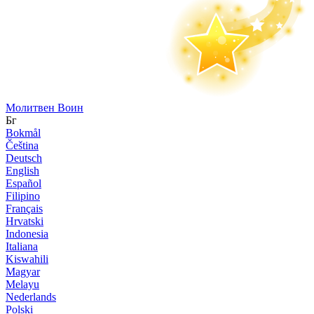
Молитвен Воин
Бг
Bokmål
Čeština
Deutsch
English
Español
Filipino
Français
Hrvatski
Indonesia
Italiana
Kiswahili
Magyar
Melayu
Nederlands
Polski