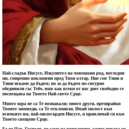
Най-сладък Иисусе, Изкупител на човешкия род, погледни
ни, смиренно поклонени пред Твоя олтар. Ние сме Тини и
Тини искаме да бъдем; но за да бъдем по-сигурно
обединили със Тебе, виж как всеки от нас днес свободно се
посвещава на Твоето Най-свето Срце.
Много хора не са Те познавали; много други, презирайки
Твоите заповеди, са Те отклонили. Имай милост към
всичките им, най-милосърден Иисусе, и привличай ги към
Твоето свещено Срце.
Бъди Цар, Господи, не само на вярващите, които никога не