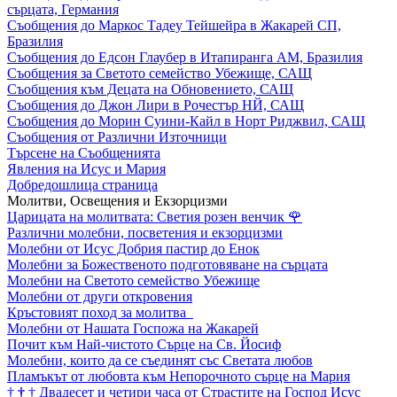
сърцата, Германия
Съобщения до Маркос Тадеу Тейшейра в Жакарей СП,
Бразилия
Съобщения до Едсон Глаубер в Итапиранга АМ, Бразилия
Съобщения за Светото семейство Убежище, САЩ
Съобщения към Децата на Обновението, САЩ
Съобщения до Джон Лири в Рочестър НЙ, САЩ
Съобщения до Морин Суини-Кайл в Норт Риджвил, САЩ
Съобщения от Различни Източници
Търсене на Съобщенията
Явления на Исус и Мария
Добредошлица страница
Молитви, Освещения и Екзорцизми
Царицата на молитвата: Светия розен венчик
🌹
Различни молебни, посветения и екзорцизми
Молебни от Исус Добрия пастир до Енок
Молебни за Божественото подготовяване на сърцата
Молебни на Светото семейство Убежище
Молебни от други откровения
Кръстовият поход за молитва
Молебни от Нашата Госпожа на Жакарей
Почит към Най-чистото Сърце на Св. Йосиф
Молебни, които да се съединят със Светата любов
Пламъкът от любовта към Непорочното сърце на Мария
†
†
†
Двадесет и четири часа от Страстите на Господ Исус