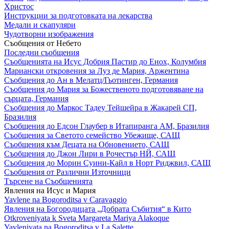
Христос
Инструкции за подготовката на лекарства
Медали и скапуляри
Чудотворни изображения
Съобщения от Небето
Последни съобщения
Съобщенията на Исус Добрия Пастир до Енох, Колумбия
Мариански откровения за Луз де Мария, Аржентина
Съобщения до Ан в Мелатц/Гьотинген, Германия
Съобщения до Мария за Божественото подготовяване на
сърцата, Германия
Съобщения до Маркос Тадеу Тейшейра в Жакарей СП,
Бразилия
Съобщения до Едсон Глаубер в Итапиранга АМ, Бразилия
Съобщения за Светото семейство Убежище, САЩ
Съобщения към Децата на Обновението, САЩ
Съобщения до Джон Лири в Рочестър НЙ, САЩ
Съобщения до Морин Суини-Кайл в Норт Риджвил, САЩ
Съобщения от Различни Източници
Търсене на Съобщенията
Явления на Исус и Мария
Yavlene na Bogoroditsa v Caravaggio
Явления на Богородицата „Добрата Събития“ в Кито
Otkroveniyata k Sveta Margareta Mariya Alakoque
Yavleniyata na Bogoroditsa v La Salette