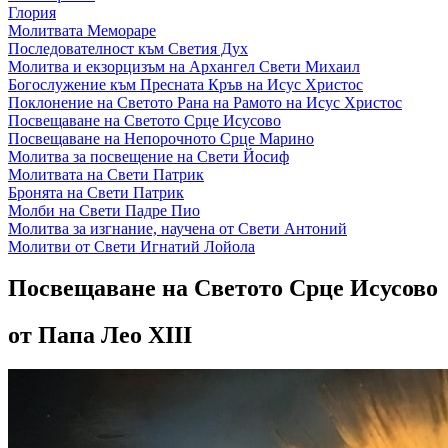
Глория
Молитвата Мемораре
Последователност към Светия Дух
Молитва и екзорцизъм на Архангел Свети Михаил
Богослужение към Пресната Кръв на Исус Христос
Поклонение на Светото Рана на Рамото на Исус Христос
Посвещаване на Светото Срце Исусово
Посвещаване на Непорочното Срце Марино
Молитва за посвещение на Свети Йосиф
Молитвата на Свети Патрик
Бронята на Свети Патрик
Молби на Свети Падре Пио
Молитва за изгнание, научена от Свети Антоний
Молитви от Свети Игнатий Лойола
Посвещаване на Светото Срце Исусово
от Папа Лео XIII