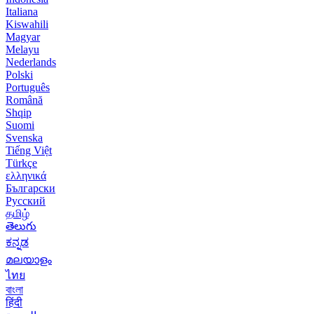
Italiana
Kiswahili
Magyar
Melayu
Nederlands
Polski
Português
Română
Shqip
Suomi
Svenska
Tiếng Việt
Türkçe
ελληνικά
Български
Русский
தமிழ்
తెలుగు
ಕನ್ನಡ
മലയാളം
ไทย
বাংলা
हिंदी