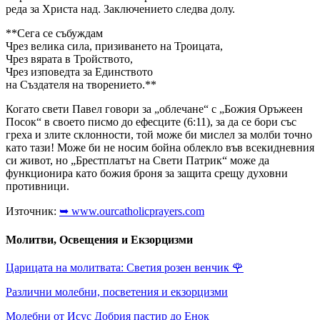
реда за Христа над. Заключението следва долу.
**Сега се събуждам
Чрез велика сила, призиването на Троицата,
Чрез вярата в Тройството,
Чрез изповедта за Единството
на Създателя на творението.**
Когато свети Павел говори за „облечане“ с „Божия Оръжеен
Посок“ в своето писмо до ефесците (6:11), за да се бори със
греха и злите склонности, той може би мислел за молби точно
като тази! Може би не носим бойна облекло във всекидневния
си живот, но „Брестплатът на Свети Патрик“ може да
функционира като божия броня за защита срещу духовни
противници.
Източник:
➥ www.ourcatholicprayers.com
Молитви, Освещения и Екзорцизми
Царицата на молитвата: Светия розен венчик
🌹
Различни молебни, посветения и екзорцизми
Молебни от Исус Добрия пастир до Енок