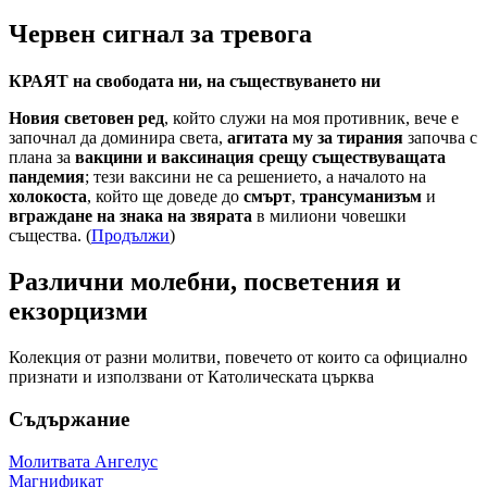
Червен сигнал за тревога
КРАЯТ на свободата ни, на съществуването ни
Новия световен ред
, който служи на моя противник, вече е
започнал да доминира света,
агитата му за тирания
започва с
плана за
вакцини и ваксинация срещу съществуващата
пандемия
; тези ваксини не са решението, а началото на
холокоста
, който ще доведе до
смърт
,
трансуманизъм
и
вграждане на знака на звярата
в милиони човешки
същества. (
Продължи
)
Различни молебни, посветения и
екзорцизми
Колекция от разни молитви, повечето от които са официално
признати и използвани от Католическата църква
Съдържание
Молитвата Ангелус
Магнификат