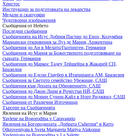
Христос
Инструкции за подготовката на лекарства
Медали и скапуляри
Чудотворни изображения
Съобщения от Небето
Последни съобщения
Съобщенията на Исус Добрия Пастир до Енох, Колумбия
Мариански откровения за Луз де Мария, Аржентина
Съобщения до Ан в Мелатц/Гьотинген, Германия
Съобщения до Мария за Божественото подготовяване на
сърцата, Германия
Съобщения до Маркос Тадеу Тейшейра в Жакарей СП,
Бразилия
Съобщения до Едсон Глаубер в Итапиранга АМ, Бразилия
Съобщения за Светото семейство Убежище, САЩ
Съобщения към Децата на Обновението, САЩ
Съобщения до Джон Лири в Рочестър НЙ, САЩ
Съобщения до Морин Суини-Кайл в Норт Риджвил, САЩ
Съобщения от Различни Източници
Търсене на Съобщенията
Явления на Исус и Мария
Yavlene na Bogoroditsa v Caravaggio
Явления на Богородицата „Добрата Събития“ в Кито
Otkroveniyata k Sveta Margareta Mariya Alakoque
Yavleniyata na Bogoroditsa v La Salette