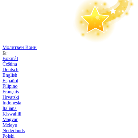
Молитвен Воин
Бг
Bokmål
Čeština
Deutsch
English
Español
Filipino
Français
Hrvatski
Indonesia
Italiana
Kiswahili
Magyar
Melayu
Nederlands
Polski