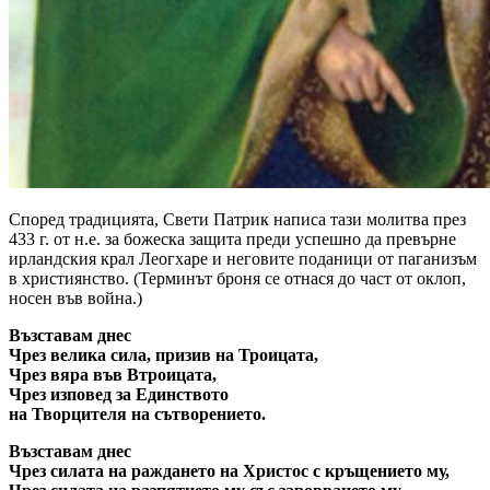
Според традицията, Свети Патрик написа тази молитва през
433 г. от н.е. за божеска защита преди успешно да превърне
ирландския крал Леогхаре и неговите поданици от паганизъм
в християнство. (Терминът броня се отнася до част от оклоп,
носен във война.)
Възставам днес
Чрез велика сила, призив на Троицата,
Чрез вяра във Втроицата,
Чрез изповед за Единството
на Творцителя на сътворението.
Възставам днес
Чрез силата на раждането на Христос с кръщението му,