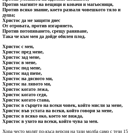
Против магиите на вещици и ковачи и магьосници,
Против всяко знание, което разваля човешкото тяло и
душа;
Христос да ме защити днес
От отровата, против изгарянето,
Против потопяването, срещу раняване,
Така че към мен да дойде обилен плод.
Христос с мен,
Христос пред мене,
Христос зад мене,
Христос в мене,
Христос под мене,
Христос над mene,
Христос на дясното ми,
Христос на лявото ми,
Христос когато лежа,
Христос когато седя,
Христос когато стана,
Христос в сърцето на всеки човек, който мисли за мене,
Христос във устата на всеки, който говори за мене,
Христос в всяко око, което ме вижда,
Христос в ухото на всеки, който чува за мен.
Хора често молят по-къса версия на тази молба само с тези 15