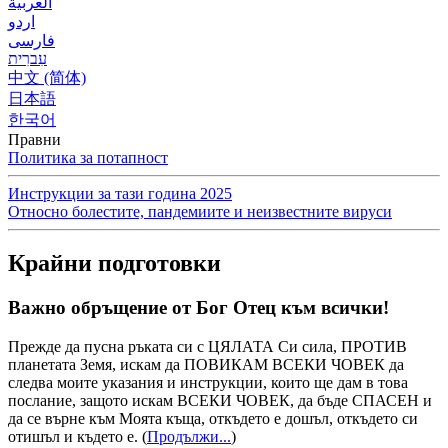
العربية
اردو
فارسی
עִברִית
中文 (简体)
日本語
한국어
Правни
Политика за потапност
Инструкции за тази година 2025
Относно болестите, пандемиите и неизвестните вируси
Крайни подготовки
Важно обръщение от Бог Отец към всички!
Прежде да пусна ръката си с ЦЯЛАТА Си сила, ПРОТИВ
планетата Земя, искам да ПОВИКАМ ВСЕКИ ЧОВЕК да
следва моите указания и инструкции, които ще дам в това
послание, защото искам ВСЕКИ ЧОВЕК, да бъде СПАСЕН и
да се върне към Моята къща, откъдето е дошъл, откъдето си
отишъл и където е.
(
Продължи...
)