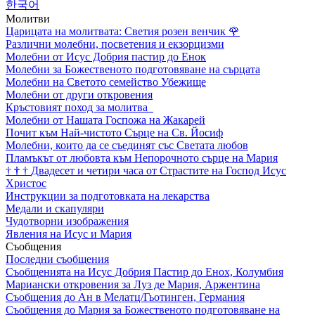
한국어
Молитви
Царицата на молитвата: Светия розен венчик
🌹
Различни молебни, посветения и екзорцизми
Молебни от Исус Добрия пастир до Енок
Молебни за Божественото подготовяване на сърцата
Молебни на Светото семейство Убежище
Молебни от други откровения
Кръстовият поход за молитва
Молебни от Нашата Госпожа на Жакарей
Почит към Най-чистото Сърце на Св. Йосиф
Молебни, които да се съединят със Светата любов
Пламъкът от любовта към Непорочното сърце на Мария
†
†
†
Двадесет и четири часа от Страстите на Господ Исус
Христос
Инструкции за подготовката на лекарства
Медали и скапуляри
Чудотворни изображения
Явления на Исус и Мария
Съобщения
Последни съобщения
Съобщенията на Исус Добрия Пастир до Енох, Колумбия
Мариански откровения за Луз де Мария, Аржентина
Съобщения до Ан в Мелатц/Гьотинген, Германия
Съобщения до Мария за Божественото подготовяване на