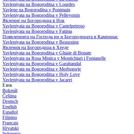
Yavleniyata na Bogoroditsa v Lourdes
Yavlene na Bogoroditsa v Pontmain
Yavleniyata na Bogoroditsa v Pellevoisin
Явление на Богородица в Нок
Yavleniyata na Bogoroditsa v Castelpetroso
Yavleniyata na Bogoroditsa v Fatima
Появленията на Господа ни и Богородицата в Кампинас
Yavleniyata na Bogoroditsa v Beauraing
Явления на Богородица в Хееде
Yavleniyata na Bogoroditsa v Ghiaie di Bonate
Yavleniyata na Rosa Mistica v Montichiari i Fontanelle
Yavleniyata na Bogoroditsa v Garabandal
Yavleniyata na Bogoroditsa v Medjugorje
Yavleniyata na Bogoroditsa v Holy Love
Yavleniyata na Bogoroditsa v Jacarei
Език
Bokmål
Čeština
Deutsch
English
Español
Filipino
Français
Hrvatski
Indonesia