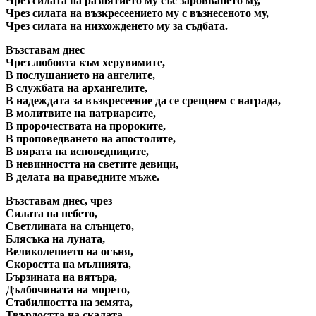
Чрез силата на разпятието му със заровването му,
Чрез силата на възкресеението му с възнесеното му,
Чрез силата на низхожденето му за съдбата.
Възставам днес
Чрез любовта към херувимите,
В послушанието на ангелите,
В службата на архангелите,
В надеждата за възкресеение да се срещнем с награда,
В молитвите на патриарсите,
В пророчествата на пророките,
В проповедването на апостолите,
В вярата на исповедниците,
В невинността на светите девици,
В делата на праведните мъже.
Възставам днес, чрез
Силата на небето,
Светлината на слънцето,
Блясъка на луната,
Великолепието на огъня,
Скоростта на мълнията,
Бързината на вятъра,
Дълбочината на морето,
Стабилността на земята,
Твърдостта на скалата.