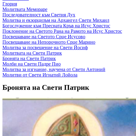
Глория
Молитвата Мемораре
Последователност към Светия Дух
Молитва и екзорцизъм на Архангел Свети Михаил
Богослужение към Пресната Кръв на Исус Христос
Поклонение на Светото Рана на Рамото на Исус Христос
Посвещаване на Светото Срце Исусово
Посвещаване на Непорочното Срце Марино
Молитва за посвещение на Свети Йосиф
Молитвата на Свети Патрик
Бронята на Свети Патрик
Молби на Свети Падре Пио
Молитва за изгнание, научена от Свети Антоний
Молитви от Свети Игнатий Лойола
Бронята на Свети Патрик