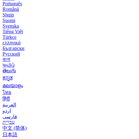
Português
Română
Shqip
Suomi
Svenska
Tiếng Việt
Türkçe
ελληνικά
Български
Русский
বাংলা
বதமிழ்
తెలుగు
ಕನ್ನಡ
മലയാളം
ไทย
हिंदी
العربية
اردو
فارسی
עִברִית
中文 (简体)
日本語