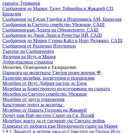
сърцата, Германия
Съобщения до Маркос Тадеу Тейшейра в Жакарей СП,
Бразилия
Съобщения до Едсон Глаубер в Итапиранга АМ, Бразилия
Съобщения за Светото семейство Убежище, САЩ
Съобщения към Децата на Обновението, САЩ
Съобщения до Джон Лири в Рочестър НЙ, САЩ
Съобщения до Морин Суини-Кайл в Норт Риджвил, САЩ
Съобщения от Различни Източници
Търсене на Съобщенията
Явления на Исус и Мария
Добредошлица страница
Молитви, Освещения и Екзорцизми
Царицата на молитвата: Светия розен венчик
🌹
Различни молебни, посветения и екзорцизми
Молебни от Исус Добрия пастир до Енок
Молебни за Божественото подготовяване на сърцата
Молебни на Светото семейство Убежище
Молебни от други откровения
Кръстовият поход за молитва
Молебни от Нашата Госпожа на Жакарей
Почит към Най-чистото Сърце на Св. Йосиф
Молебни, които да се съединят със Светата любов
Пламъкът от любовта към Непорочното сърце на Мария
†
†
†
Двадесет и четири часа от Страстите на Господ Исус