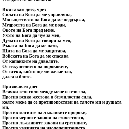
Възставам днес, чрез
Силата на Бога да ме управлява,
Могъществото на Бога да ме поддържа,
Мудростта на Бога да ме води,
Окото на Бога пред мене,
Ухото на Бога да чуе за мен,
Думата на Бога да говори за мен,
Ръката на Бога да ме пази,
Щита на Бога да ме защитава,
Войската на Бога да ме спасява
От капанките на дяволите,
От изкушението на пороковете,
От всеки, който ще ми желае зло,
далеч и близо.
Призовавам днес
Всички тези сили между мене и тези зла,
Против всяка жестока и безмилостна сила,
която може да се противопостави на тялото ми и душата
ми,
Против магиите на лъжливите пророки,
Против черните закони на езичеството,
Против лъжливите закони на еретиците,
Против уменията на идолопочитанието,