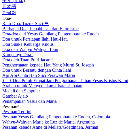
中文 (简体)
日本語
한국어
Doa²
Ratu Doa: Tuzuk Suci
🌹
Berbagai Doa, Penahbisan dan Ekorsisme
Doa-doa dari Yesus Gemilang Pengembara ke Enoch
Doa untuk Persiapan Ilahi Hati-Hati
Doa Suaka Keluarga Kudus
Doa dari Wahyu-Wahyan Lain
Kampanye Doa
Doa oleh Tuan Putri Jacarei
Penghormatan kepada Hati Yang Murni St. Joseph
Doa untuk Bersatu dengan Cinta Ilahi
Api Api Cinta Hati Suci Perawan Maria
†
†
†
Dua Puluh Empat Jam Pengorbanan Tuhan Yesus Kristus Kami
Arahan untuk Menyediakan Ubatan-Ubatan
Medali dan Skapular
Gambar Ajaib
Penampakan Yesus dan Maria
Pesanan²
Pesanan Terkini
Pesanan Yesus Gemilang Pengembara ke Enoch, Colombia
Wahyu-Wahyan Maria ke Luz de Maria, Argentina
Pesanan kepada Anne di Mellatz/Goettingen, Jerman