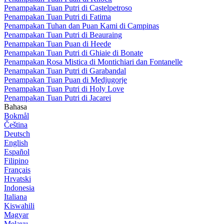
Penampakan Tuan Putri di Castelpetroso
Penampakan Tuan Putri di Fatima
Penampakan Tuhan dan Puan Kami di Campinas
Penampakan Tuan Putri di Beauraing
Penampakan Tuan Puan di Heede
Penampakan Tuan Putri di Ghiaie di Bonate
Penampakan Rosa Mistica di Montichiari dan Fontanelle
Penampakan Tuan Putri di Garabandal
Penampakan Tuan Puan di Medjugorje
Penampakan Tuan Putri di Holy Love
Penampakan Tuan Putri di Jacarei
Bahasa
Bokmål
Čeština
Deutsch
English
Español
Filipino
Français
Hrvatski
Indonesia
Italiana
Kiswahili
Magyar
Melayu