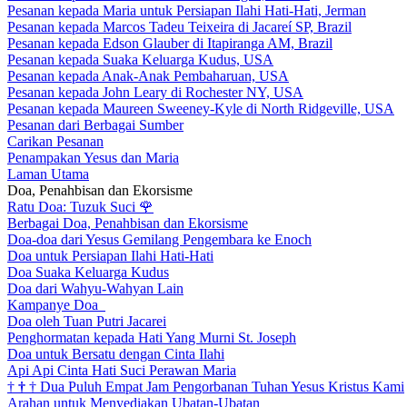
Pesanan kepada Maria untuk Persiapan Ilahi Hati-Hati, Jerman
Pesanan kepada Marcos Tadeu Teixeira di Jacareí SP, Brazil
Pesanan kepada Edson Glauber di Itapiranga AM, Brazil
Pesanan kepada Suaka Keluarga Kudus, USA
Pesanan kepada Anak-Anak Pembaharuan, USA
Pesanan kepada John Leary di Rochester NY, USA
Pesanan kepada Maureen Sweeney-Kyle di North Ridgeville, USA
Pesanan dari Berbagai Sumber
Carikan Pesanan
Penampakan Yesus dan Maria
Laman Utama
Doa, Penahbisan dan Ekorsisme
Ratu Doa: Tuzuk Suci
🌹
Berbagai Doa, Penahbisan dan Ekorsisme
Doa-doa dari Yesus Gemilang Pengembara ke Enoch
Doa untuk Persiapan Ilahi Hati-Hati
Doa Suaka Keluarga Kudus
Doa dari Wahyu-Wahyan Lain
Kampanye Doa
Doa oleh Tuan Putri Jacarei
Penghormatan kepada Hati Yang Murni St. Joseph
Doa untuk Bersatu dengan Cinta Ilahi
Api Api Cinta Hati Suci Perawan Maria
†
†
†
Dua Puluh Empat Jam Pengorbanan Tuhan Yesus Kristus Kami
Arahan untuk Menyediakan Ubatan-Ubatan