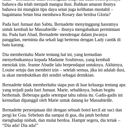
bahawa dia telah menjadi mangsa ilusi. Bahkan amaran ibunya
bahawa ini mungkin tipu daya setan juga kelihatan mustahil –
bagaimana Setan bisa membawa Rosary dan berdoa Gloria?
Pada hari Jumaat dan Sabtu, Bernadette menyinggung hasratnya
untuk kembali ke Massabieille – ibunya mengabaikan permintaan
itu. Pada hari Ahad, Bernadette mendengar dalam jiwanya
panggilan, meminta dia sekali lagi bertemu dengan Lady cantik di
batu karang.
Dia memberitahu Marie tentang hal ini, yang kemudian
menyebutkannya kepada Madame Soubirous, yang kembali
menolak izin. Jeanne Abadie lalu berpendapat untuknya. Akhirnya,
Louise setuju dan memberi izin – setelah semua, jika ini adalah ilusi,
ia akan membuktikan diri sendiri sebagai demikian.
Bernadette tidak memberitahu siapa pun di luar keluarga tentang apa
yang terjadi pada hari Jumaat. Marie, sebaliknya, bukan begitu
berhemah. Beberapa gadis setempat tahu rahsia itu. Gadis-gadis ini
kemudian dipanggil oleh Marie untuk datang ke Massabieille.
Bernadette persenjataan diri dengan sebuah botol kecil air suci dan
pergi ke Gua. Sebelum dia sampai di gua, dia jatuh berlutut
menghadap nisbah, dan mulai berdoa. Hampir segera, dia teriak –
“Dia ada! Dia ada!”