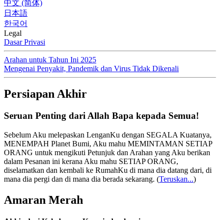
中文 (简体)
日本語
한국어
Legal
Dasar Privasi
Arahan untuk Tahun Ini 2025
Mengenai Penyakit, Pandemik dan Virus Tidak Dikenali
Persiapan Akhir
Seruan Penting dari Allah Bapa kepada Semua!
Sebelum Aku melepaskan LenganKu dengan SEGALA Kuatanya,
MENEMPAH Planet Bumi, Aku mahu MEMINTAMAN SETIAP
ORANG untuk mengikuti Petunjuk dan Arahan yang Aku berikan
dalam Pesanan ini kerana Aku mahu SETIAP ORANG,
diselamatkan dan kembali ke RumahKu di mana dia datang dari, di
mana dia pergi dan di mana dia berada sekarang.
(
Teruskan...
)
Amaran Merah