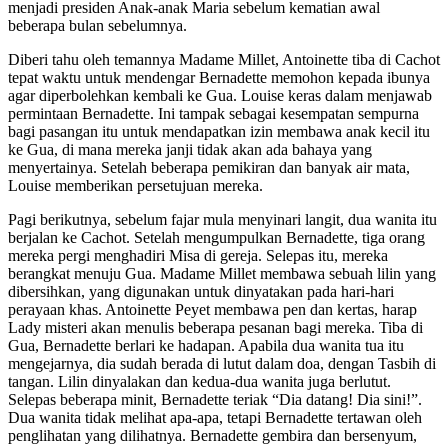
menjadi presiden Anak-anak Maria sebelum kematian awal
beberapa bulan sebelumnya.
Diberi tahu oleh temannya Madame Millet, Antoinette tiba di Cachot
tepat waktu untuk mendengar Bernadette memohon kepada ibunya
agar diperbolehkan kembali ke Gua. Louise keras dalam menjawab
permintaan Bernadette. Ini tampak sebagai kesempatan sempurna
bagi pasangan itu untuk mendapatkan izin membawa anak kecil itu
ke Gua, di mana mereka janji tidak akan ada bahaya yang
menyertainya. Setelah beberapa pemikiran dan banyak air mata,
Louise memberikan persetujuan mereka.
Pagi berikutnya, sebelum fajar mula menyinari langit, dua wanita itu
berjalan ke Cachot. Setelah mengumpulkan Bernadette, tiga orang
mereka pergi menghadiri Misa di gereja. Selepas itu, mereka
berangkat menuju Gua. Madame Millet membawa sebuah lilin yang
dibersihkan, yang digunakan untuk dinyatakan pada hari-hari
perayaan khas. Antoinette Peyet membawa pen dan kertas, harap
Lady misteri akan menulis beberapa pesanan bagi mereka. Tiba di
Gua, Bernadette berlari ke hadapan. Apabila dua wanita tua itu
mengejarnya, dia sudah berada di lutut dalam doa, dengan Tasbih di
tangan. Lilin dinyalakan dan kedua-dua wanita juga berlutut.
Selepas beberapa minit, Bernadette teriak “Dia datang! Dia sini!”.
Dua wanita tidak melihat apa-apa, tetapi Bernadette tertawan oleh
penglihatan yang dilihatnya. Bernadette gembira dan bersenyum,