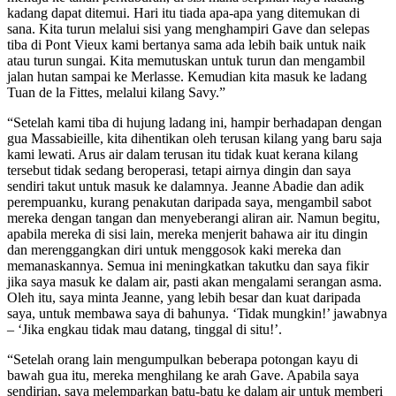
kadang dapat ditemui. Hari itu tiada apa-apa yang ditemukan di
sana. Kita turun melalui sisi yang menghampiri Gave dan selepas
tiba di Pont Vieux kami bertanya sama ada lebih baik untuk naik
atau turun sungai. Kita memutuskan untuk turun dan mengambil
jalan hutan sampai ke Merlasse. Kemudian kita masuk ke ladang
Tuan de la Fittes, melalui kilang Savy.”
“Setelah kami tiba di hujung ladang ini, hampir berhadapan dengan
gua Massabieille, kita dihentikan oleh terusan kilang yang baru saja
kami lewati. Arus air dalam terusan itu tidak kuat kerana kilang
tersebut tidak sedang beroperasi, tetapi airnya dingin dan saya
sendiri takut untuk masuk ke dalamnya. Jeanne Abadie dan adik
perempuanku, kurang penakutan daripada saya, mengambil sabot
mereka dengan tangan dan menyeberangi aliran air. Namun begitu,
apabila mereka di sisi lain, mereka menjerit bahawa air itu dingin
dan merenggangkan diri untuk menggosok kaki mereka dan
memanaskannya. Semua ini meningkatkan takutku dan saya fikir
jika saya masuk ke dalam air, pasti akan mengalami serangan asma.
Oleh itu, saya minta Jeanne, yang lebih besar dan kuat daripada
saya, untuk membawa saya di bahunya. ‘Tidak mungkin!’ jawabnya
– ‘Jika engkau tidak mau datang, tinggal di situ!’.
“Setelah orang lain mengumpulkan beberapa potongan kayu di
bawah gua itu, mereka menghilang ke arah Gave. Apabila saya
sendirian, saya melemparkan batu-batu ke dalam air untuk memberi