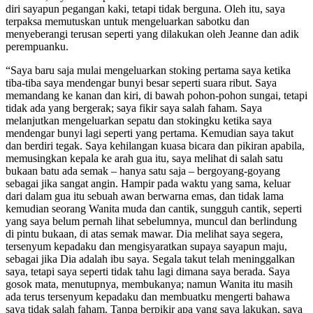
diri sayapun pegangan kaki, tetapi tidak berguna. Oleh itu, saya
terpaksa memutuskan untuk mengeluarkan sabotku dan
menyeberangi terusan seperti yang dilakukan oleh Jeanne dan adik
perempuanku.
“Saya baru saja mulai mengeluarkan stoking pertama saya ketika
tiba-tiba saya mendengar bunyi besar seperti suara ribut. Saya
memandang ke kanan dan kiri, di bawah pohon-pohon sungai, tetapi
tidak ada yang bergerak; saya fikir saya salah faham. Saya
melanjutkan mengeluarkan sepatu dan stokingku ketika saya
mendengar bunyi lagi seperti yang pertama. Kemudian saya takut
dan berdiri tegak. Saya kehilangan kuasa bicara dan pikiran apabila,
memusingkan kepala ke arah gua itu, saya melihat di salah satu
bukaan batu ada semak – hanya satu saja – bergoyang-goyang
sebagai jika sangat angin. Hampir pada waktu yang sama, keluar
dari dalam gua itu sebuah awan berwarna emas, dan tidak lama
kemudian seorang Wanita muda dan cantik, sungguh cantik, seperti
yang saya belum pernah lihat sebelumnya, muncul dan berlindung
di pintu bukaan, di atas semak mawar. Dia melihat saya segera,
tersenyum kepadaku dan mengisyaratkan supaya sayapun maju,
sebagai jika Dia adalah ibu saya. Segala takut telah meninggalkan
saya, tetapi saya seperti tidak tahu lagi dimana saya berada. Saya
gosok mata, menutupnya, membukanya; namun Wanita itu masih
ada terus tersenyum kepadaku dan membuatku mengerti bahawa
saya tidak salah faham. Tanpa berpikir apa yang saya lakukan, saya