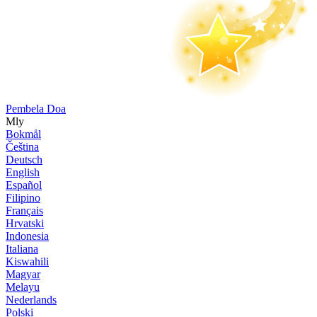
Pembela Doa
Mly
Bokmål
Čeština
Deutsch
English
Español
Filipino
Français
Hrvatski
Indonesia
Italiana
Kiswahili
Magyar
Melayu
Nederlands
Polski