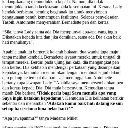
kadang-kadang menundukkan kepala. Namun, dia tidak
menunjukkan tanda keekstasan pada kesempatan ini. Kerana Lady
hendak berbicara, penting bagi anak itu untuk menyimpan
penggunaan penuh kemampuan fasilitinya. Selepas penyelesaian
Tasbih, Antoinette menyerahkan Bernadette pen dan kertas.
“Sila, tanya Lady sama ada Dia mempunyai apa-apa yang ingin
Dikatakan kepada kita dan jika demikian, sama ada Dia akan baik
hati menulisnya”.
Apabila anak itu bergerak ke arah bukaan, dua wanita juga maju;
tanpa melihat kembali, Bernadette isyarat mereka untuk tinggal di
tempat mereka. Berdiri pada ujung jari kaki, dia mengangkat pen
dan kertas. Dia kelihatan mendengar perkataan yang disampaikan
kepadanya, kemudian menurunkan lengan, membuat sujud dalam
dan pulang ke tempat dia baru saja meninggalkan. Antoinette
bertanya apa jawapan Lady. “Apabila saya mempersembahkan pen
dan kertas kepada Dia, Dia mula bersenyum. Kemudian tanpa
marah Dia berkata
‘Tidak perlu bagi Saya menulis apa yang
Saya ingin katakan kepadamu’
. Kemudian Dia kelihatan berfikir
sebentar dan menambah
‘Adakah kamu baik hati datang ke sini
setiap hari selama lima belas hari?’
“
“Apa jawapanmu?” tanya Madame Millet.
“Saya menjawab ‘Ya'” kata anak itu dengan mudahnya. Ditanya