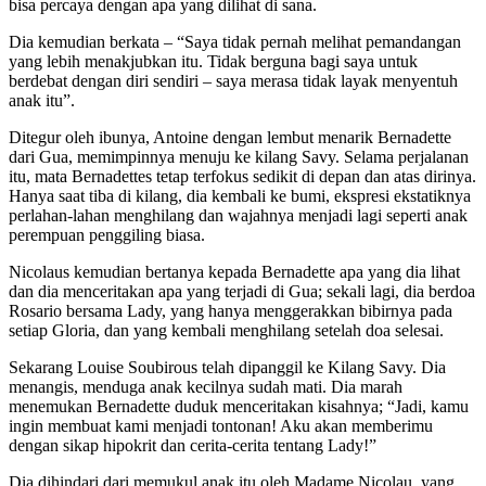
bisa percaya dengan apa yang dilihat di sana.
Dia kemudian berkata – “Saya tidak pernah melihat pemandangan
yang lebih menakjubkan itu. Tidak berguna bagi saya untuk
berdebat dengan diri sendiri – saya merasa tidak layak menyentuh
anak itu”.
Ditegur oleh ibunya, Antoine dengan lembut menarik Bernadette
dari Gua, memimpinnya menuju ke kilang Savy. Selama perjalanan
itu, mata Bernadettes tetap terfokus sedikit di depan dan atas dirinya.
Hanya saat tiba di kilang, dia kembali ke bumi, ekspresi ekstatiknya
perlahan-lahan menghilang dan wajahnya menjadi lagi seperti anak
perempuan penggiling biasa.
Nicolaus kemudian bertanya kepada Bernadette apa yang dia lihat
dan dia menceritakan apa yang terjadi di Gua; sekali lagi, dia berdoa
Rosario bersama Lady, yang hanya menggerakkan bibirnya pada
setiap Gloria, dan yang kembali menghilang setelah doa selesai.
Sekarang Louise Soubirous telah dipanggil ke Kilang Savy. Dia
menangis, menduga anak kecilnya sudah mati. Dia marah
menemukan Bernadette duduk menceritakan kisahnya; “Jadi, kamu
ingin membuat kami menjadi tontonan! Aku akan memberimu
dengan sikap hipokrit dan cerita-cerita tentang Lady!”
Dia dihindari dari memukul anak itu oleh Madame Nicolau, yang