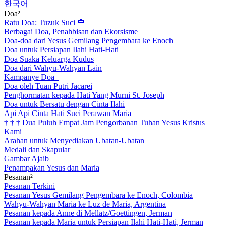
한국어
Doa²
Ratu Doa: Tuzuk Suci
🌹
Berbagai Doa, Penahbisan dan Ekorsisme
Doa-doa dari Yesus Gemilang Pengembara ke Enoch
Doa untuk Persiapan Ilahi Hati-Hati
Doa Suaka Keluarga Kudus
Doa dari Wahyu-Wahyan Lain
Kampanye Doa
Doa oleh Tuan Putri Jacarei
Penghormatan kepada Hati Yang Murni St. Joseph
Doa untuk Bersatu dengan Cinta Ilahi
Api Api Cinta Hati Suci Perawan Maria
†
†
†
Dua Puluh Empat Jam Pengorbanan Tuhan Yesus Kristus
Kami
Arahan untuk Menyediakan Ubatan-Ubatan
Medali dan Skapular
Gambar Ajaib
Penampakan Yesus dan Maria
Pesanan²
Pesanan Terkini
Pesanan Yesus Gemilang Pengembara ke Enoch, Colombia
Wahyu-Wahyan Maria ke Luz de Maria, Argentina
Pesanan kepada Anne di Mellatz/Goettingen, Jerman
Pesanan kepada Maria untuk Persiapan Ilahi Hati-Hati, Jerman