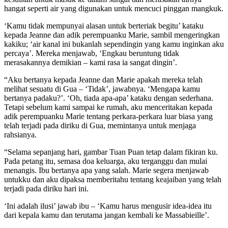
hangat seperti air yang digunakan untuk mencuci pinggan mangkuk.
‘Kamu tidak mempunyai alasan untuk berteriak begitu’ kataku
kepada Jeanne dan adik perempuanku Marie, sambil mengeringkan
kakiku; ‘air kanal ini bukanlah sependingin yang kamu inginkan aku
percaya’. Mereka menjawab, ‘Engkau beruntung tidak
merasakannya demikian – kami rasa ia sangat dingin’.
“Aku bertanya kepada Jeanne dan Marie apakah mereka telah
melihat sesuatu di Gua – ‘Tidak’, jawabnya. ‘Mengapa kamu
bertanya padaku?’. ‘Oh, tiada apa-apa’ kataku dengan sederhana.
Tetapi sebelum kami sampai ke rumah, aku menceritakan kepada
adik perempuanku Marie tentang perkara-perkara luar biasa yang
telah terjadi pada diriku di Gua, memintanya untuk menjaga
rahsianya.
“Selama sepanjang hari, gambar Tuan Puan tetap dalam fikiran ku.
Pada petang itu, semasa doa keluarga, aku terganggu dan mulai
menangis. Ibu bertanya apa yang salah. Marie segera menjawab
untukku dan aku dipaksa memberitahu tentang keajaiban yang telah
terjadi pada diriku hari ini.
‘Ini adalah ilusi’ jawab ibu – ‘Kamu harus mengusir idea-idea itu
dari kepala kamu dan terutama jangan kembali ke Massabieille’.