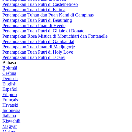
Penampakan Tuan Putri di Castelpetroso
Penampakan Tuan Putri di Fatima
Penampakan Tuhan dan Puan Kami di Campinas
Penampakan Tuan Putri di Beauraing
Penampakan Tuan Puan di Heede
Penampakan Tuan Putri di Ghiaie di Bonate
Penampakan Rosa Mistica di Montichiari dan Fontanelle
Penampakan Tuan Putri di Garabandal
Penampakan Tuan Puan di Medjugorje
Penampakan Tuan Putri di Holy Love
Penampakan Tuan Putri di Jacarei
Bahasa
Bokmål
Čeština
Deutsch
English
Español
Filipino
Français
Hrvatski
Indonesia
Italiana
Kiswahili
Magyar
Melayu