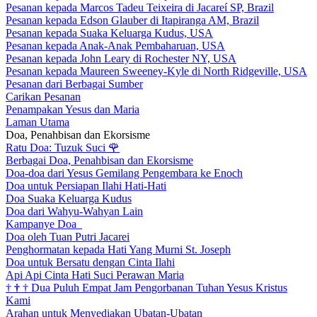
Pesanan kepada Marcos Tadeu Teixeira di Jacareí SP, Brazil
Pesanan kepada Edson Glauber di Itapiranga AM, Brazil
Pesanan kepada Suaka Keluarga Kudus, USA
Pesanan kepada Anak-Anak Pembaharuan, USA
Pesanan kepada John Leary di Rochester NY, USA
Pesanan kepada Maureen Sweeney-Kyle di North Ridgeville, USA
Pesanan dari Berbagai Sumber
Carikan Pesanan
Penampakan Yesus dan Maria
Laman Utama
Doa, Penahbisan dan Ekorsisme
Ratu Doa: Tuzuk Suci
🌹
Berbagai Doa, Penahbisan dan Ekorsisme
Doa-doa dari Yesus Gemilang Pengembara ke Enoch
Doa untuk Persiapan Ilahi Hati-Hati
Doa Suaka Keluarga Kudus
Doa dari Wahyu-Wahyan Lain
Kampanye Doa
Doa oleh Tuan Putri Jacarei
Penghormatan kepada Hati Yang Murni St. Joseph
Doa untuk Bersatu dengan Cinta Ilahi
Api Api Cinta Hati Suci Perawan Maria
†
†
†
Dua Puluh Empat Jam Pengorbanan Tuhan Yesus Kristus
Kami
Arahan untuk Menyediakan Ubatan-Ubatan