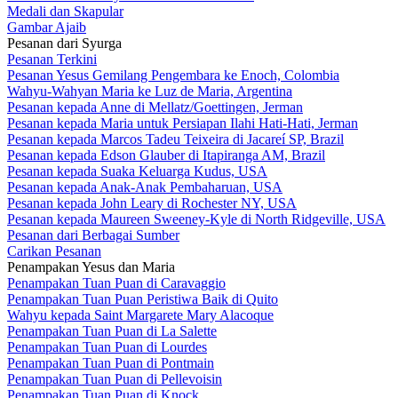
Medali dan Skapular
Gambar Ajaib
Pesanan dari Syurga
Pesanan Terkini
Pesanan Yesus Gemilang Pengembara ke Enoch, Colombia
Wahyu-Wahyan Maria ke Luz de Maria, Argentina
Pesanan kepada Anne di Mellatz/Goettingen, Jerman
Pesanan kepada Maria untuk Persiapan Ilahi Hati-Hati, Jerman
Pesanan kepada Marcos Tadeu Teixeira di Jacareí SP, Brazil
Pesanan kepada Edson Glauber di Itapiranga AM, Brazil
Pesanan kepada Suaka Keluarga Kudus, USA
Pesanan kepada Anak-Anak Pembaharuan, USA
Pesanan kepada John Leary di Rochester NY, USA
Pesanan kepada Maureen Sweeney-Kyle di North Ridgeville, USA
Pesanan dari Berbagai Sumber
Carikan Pesanan
Penampakan Yesus dan Maria
Penampakan Tuan Puan di Caravaggio
Penampakan Tuan Puan Peristiwa Baik di Quito
Wahyu kepada Saint Margarete Mary Alacoque
Penampakan Tuan Puan di La Salette
Penampakan Tuan Puan di Lourdes
Penampakan Tuan Puan di Pontmain
Penampakan Tuan Puan di Pellevoisin
Penampakan Tuan Puan di Knock