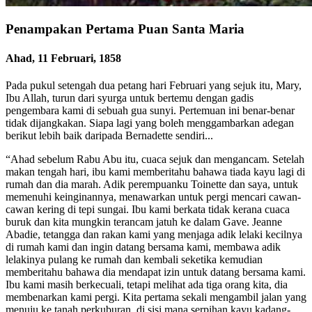
Penampakan Pertama Puan Santa Maria
Ahad, 11 Februari, 1858
Pada pukul setengah dua petang hari Februari yang sejuk itu, Mary,
Ibu Allah, turun dari syurga untuk bertemu dengan gadis
pengembara kami di sebuah gua sunyi. Pertemuan ini benar-benar
tidak dijangkakan. Siapa lagi yang boleh menggambarkan adegan
berikut lebih baik daripada Bernadette sendiri...
“Ahad sebelum Rabu Abu itu, cuaca sejuk dan mengancam. Setelah
makan tengah hari, ibu kami memberitahu bahawa tiada kayu lagi di
rumah dan dia marah. Adik perempuanku Toinette dan saya, untuk
memenuhi keinginannya, menawarkan untuk pergi mencari cawan-
cawan kering di tepi sungai. Ibu kami berkata tidak kerana cuaca
buruk dan kita mungkin terancam jatuh ke dalam Gave. Jeanne
Abadie, tetangga dan rakan kami yang menjaga adik lelaki kecilnya
di rumah kami dan ingin datang bersama kami, membawa adik
lelakinya pulang ke rumah dan kembali seketika kemudian
memberitahu bahawa dia mendapat izin untuk datang bersama kami.
Ibu kami masih berkecuali, tetapi melihat ada tiga orang kita, dia
membenarkan kami pergi. Kita pertama sekali mengambil jalan yang
menuju ke tanah perkuburan, di sisi mana serpihan kayu kadang-