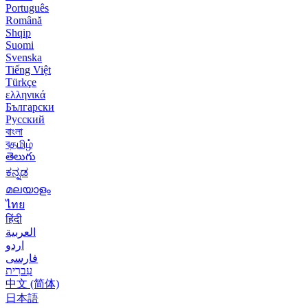
Português
Română
Shqip
Suomi
Svenska
Tiếng Việt
Türkçe
ελληνικά
Български
Русский
বাংলা
বதமிழ்
తెలుగు
ಕನ್ನಡ
മലയാളം
ไทย
हिंदी
العربية
اردو
فارسی
עִברִית
中文 (简体)
日本語