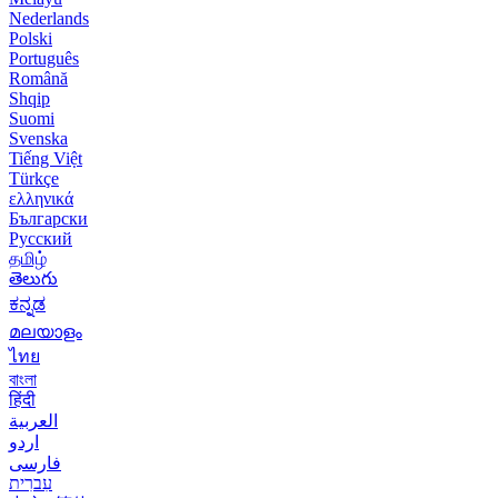
Nederlands
Polski
Português
Română
Shqip
Suomi
Svenska
Tiếng Việt
Türkçe
ελληνικά
Български
Русский
தமிழ்
తెలుగు
ಕನ್ನಡ
മലയാളം
ไทย
বাংলা
हिंदी
العربية
اردو
فارسی
עִברִית