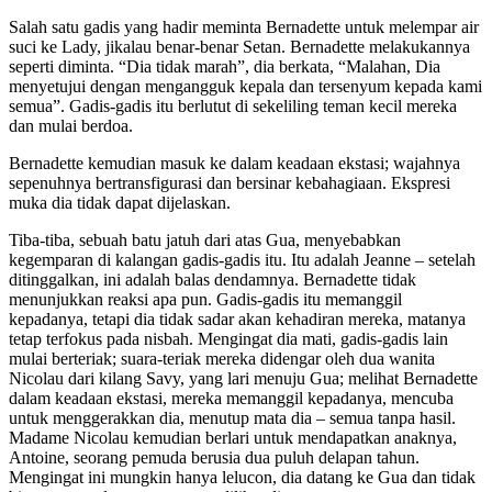
Salah satu gadis yang hadir meminta Bernadette untuk melempar air
suci ke Lady, jikalau benar-benar Setan. Bernadette melakukannya
seperti diminta. “Dia tidak marah”, dia berkata, “Malahan, Dia
menyetujui dengan mengangguk kepala dan tersenyum kepada kami
semua”. Gadis-gadis itu berlutut di sekeliling teman kecil mereka
dan mulai berdoa.
Bernadette kemudian masuk ke dalam keadaan ekstasi; wajahnya
sepenuhnya bertransfigurasi dan bersinar kebahagiaan. Ekspresi
muka dia tidak dapat dijelaskan.
Tiba-tiba, sebuah batu jatuh dari atas Gua, menyebabkan
kegemparan di kalangan gadis-gadis itu. Itu adalah Jeanne – setelah
ditinggalkan, ini adalah balas dendamnya. Bernadette tidak
menunjukkan reaksi apa pun. Gadis-gadis itu memanggil
kepadanya, tetapi dia tidak sadar akan kehadiran mereka, matanya
tetap terfokus pada nisbah. Mengingat dia mati, gadis-gadis lain
mulai berteriak; suara-teriak mereka didengar oleh dua wanita
Nicolau dari kilang Savy, yang lari menuju Gua; melihat Bernadette
dalam keadaan ekstasi, mereka memanggil kepadanya, mencuba
untuk menggerakkan dia, menutup mata dia – semua tanpa hasil.
Madame Nicolau kemudian berlari untuk mendapatkan anaknya,
Antoine, seorang pemuda berusia dua puluh delapan tahun.
Mengingat ini mungkin hanya lelucon, dia datang ke Gua dan tidak