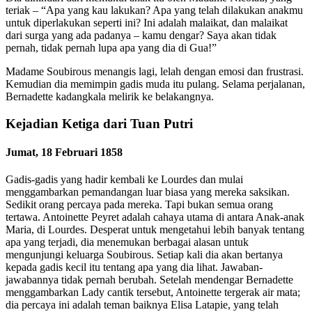
teriak – “Apa yang kau lakukan? Apa yang telah dilakukan anakmu
untuk diperlakukan seperti ini? Ini adalah malaikat, dan malaikat
dari surga yang ada padanya – kamu dengar? Saya akan tidak
pernah, tidak pernah lupa apa yang dia di Gua!”
Madame Soubirous menangis lagi, lelah dengan emosi dan frustrasi.
Kemudian dia memimpin gadis muda itu pulang. Selama perjalanan,
Bernadette kadangkala melirik ke belakangnya.
Kejadian Ketiga dari Tuan Putri
Jumat, 18 Februari 1858
Gadis-gadis yang hadir kembali ke Lourdes dan mulai
menggambarkan pemandangan luar biasa yang mereka saksikan.
Sedikit orang percaya pada mereka. Tapi bukan semua orang
tertawa. Antoinette Peyret adalah cahaya utama di antara Anak-anak
Maria, di Lourdes. Desperat untuk mengetahui lebih banyak tentang
apa yang terjadi, dia menemukan berbagai alasan untuk
mengunjungi keluarga Soubirous. Setiap kali dia akan bertanya
kepada gadis kecil itu tentang apa yang dia lihat. Jawaban-
jawabannya tidak pernah berubah. Setelah mendengar Bernadette
menggambarkan Lady cantik tersebut, Antoinette tergerak air mata;
dia percaya ini adalah teman baiknya Elisa Latapie, yang telah