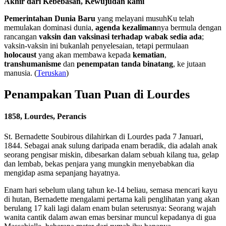
Akhir dari Kebebasan, Kewujudan kami
Pemerintahan Dunia Baru
yang melayani musuhKu telah
memulakan dominasi dunia,
agenda kezaliman
nya bermula dengan
rancangan
vaksin dan vaksinasi terhadap wabak sedia ada
;
vaksin-vaksin ini bukanlah penyelesaian, tetapi permulaan
holocaust
yang akan membawa kepada
kematian
,
transhumanisme
dan
penempatan tanda binatang
, ke jutaan
manusia. (
Teruskan
)
Penampakan Tuan Puan di Lourdes
1858, Lourdes, Perancis
St. Bernadette Soubirous dilahirkan di Lourdes pada 7 Januari,
1844. Sebagai anak sulung daripada enam beradik, dia adalah anak
seorang pengisar miskin, dibesarkan dalam sebuah kilang tua, gelap
dan lembab, bekas penjara yang mungkin menyebabkan dia
mengidap asma sepanjang hayatnya.
Enam hari sebelum ulang tahun ke-14 beliau, semasa mencari kayu
di hutan, Bernadette mengalami pertama kali penglihatan yang akan
berulang 17 kali lagi dalam enam bulan seterusnya: Seorang wajah
wanita cantik dalam awan emas bersinar muncul kepadanya di gua