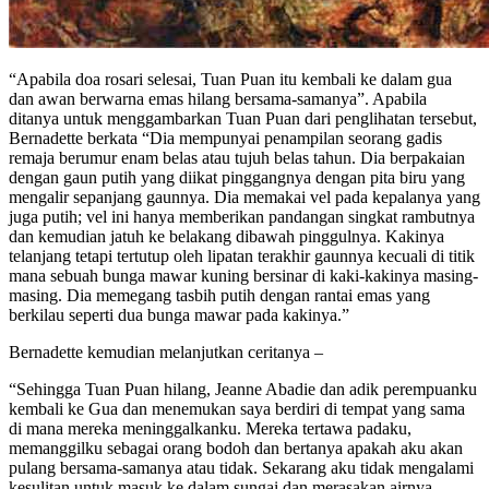
“Apabila doa rosari selesai, Tuan Puan itu kembali ke dalam gua
dan awan berwarna emas hilang bersama-samanya”. Apabila
ditanya untuk menggambarkan Tuan Puan dari penglihatan tersebut,
Bernadette berkata “Dia mempunyai penampilan seorang gadis
remaja berumur enam belas atau tujuh belas tahun. Dia berpakaian
dengan gaun putih yang diikat pinggangnya dengan pita biru yang
mengalir sepanjang gaunnya. Dia memakai vel pada kepalanya yang
juga putih; vel ini hanya memberikan pandangan singkat rambutnya
dan kemudian jatuh ke belakang dibawah pinggulnya. Kakinya
telanjang tetapi tertutup oleh lipatan terakhir gaunnya kecuali di titik
mana sebuah bunga mawar kuning bersinar di kaki-kakinya masing-
masing. Dia memegang tasbih putih dengan rantai emas yang
berkilau seperti dua bunga mawar pada kakinya.”
Bernadette kemudian melanjutkan ceritanya –
“Sehingga Tuan Puan hilang, Jeanne Abadie dan adik perempuanku
kembali ke Gua dan menemukan saya berdiri di tempat yang sama
di mana mereka meninggalkanku. Mereka tertawa padaku,
memanggilku sebagai orang bodoh dan bertanya apakah aku akan
pulang bersama-samanya atau tidak. Sekarang aku tidak mengalami
kesulitan untuk masuk ke dalam sungai dan merasakan airnya