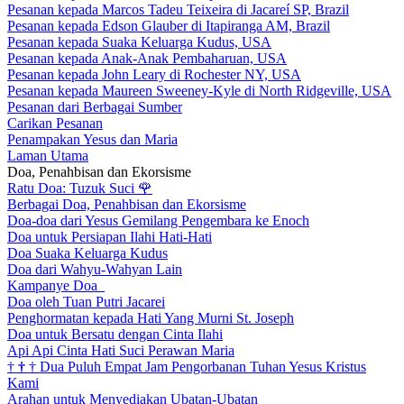
Pesanan kepada Marcos Tadeu Teixeira di Jacareí SP, Brazil
Pesanan kepada Edson Glauber di Itapiranga AM, Brazil
Pesanan kepada Suaka Keluarga Kudus, USA
Pesanan kepada Anak-Anak Pembaharuan, USA
Pesanan kepada John Leary di Rochester NY, USA
Pesanan kepada Maureen Sweeney-Kyle di North Ridgeville, USA
Pesanan dari Berbagai Sumber
Carikan Pesanan
Penampakan Yesus dan Maria
Laman Utama
Doa, Penahbisan dan Ekorsisme
Ratu Doa: Tuzuk Suci
🌹
Berbagai Doa, Penahbisan dan Ekorsisme
Doa-doa dari Yesus Gemilang Pengembara ke Enoch
Doa untuk Persiapan Ilahi Hati-Hati
Doa Suaka Keluarga Kudus
Doa dari Wahyu-Wahyan Lain
Kampanye Doa
Doa oleh Tuan Putri Jacarei
Penghormatan kepada Hati Yang Murni St. Joseph
Doa untuk Bersatu dengan Cinta Ilahi
Api Api Cinta Hati Suci Perawan Maria
†
†
†
Dua Puluh Empat Jam Pengorbanan Tuhan Yesus Kristus
Kami
Arahan untuk Menyediakan Ubatan-Ubatan