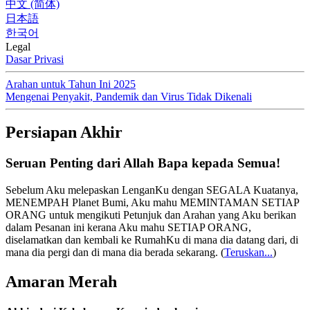
中文 (简体)
日本語
한국어
Legal
Dasar Privasi
Arahan untuk Tahun Ini 2025
Mengenai Penyakit, Pandemik dan Virus Tidak Dikenali
Persiapan Akhir
Seruan Penting dari Allah Bapa kepada Semua!
Sebelum Aku melepaskan LenganKu dengan SEGALA Kuatanya,
MENEMPAH Planet Bumi, Aku mahu MEMINTAMAN SETIAP
ORANG untuk mengikuti Petunjuk dan Arahan yang Aku berikan
dalam Pesanan ini kerana Aku mahu SETIAP ORANG,
diselamatkan dan kembali ke RumahKu di mana dia datang dari, di
mana dia pergi dan di mana dia berada sekarang.
(
Teruskan...
)
Amaran Merah