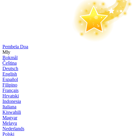
Pembela Doa
Mly
Bokmål
Čeština
Deutsch
English
Español
Filipino
Français
Hrvatski
Indonesia
Italiana
Kiswahili
Magyar
Melayu
Nederlands
Polski