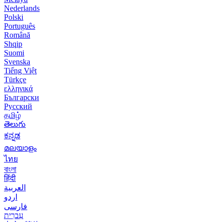
Nederlands
Polski
Português
Română
Shqip
Suomi
Svenska
Tiếng Việt
Türkçe
ελληνικά
Български
Русский
தமிழ்
తెలుగు
ಕನ್ನಡ
മലയാളം
ไทย
বাংলা
हिंदी
العربية
اردو
فارسی
עִברִית