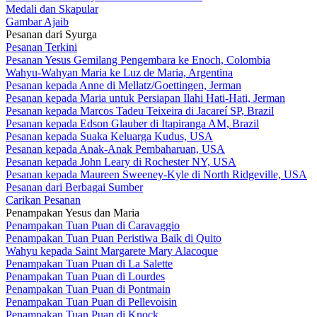
Medali dan Skapular
Gambar Ajaib
Pesanan dari Syurga
Pesanan Terkini
Pesanan Yesus Gemilang Pengembara ke Enoch, Colombia
Wahyu-Wahyan Maria ke Luz de Maria, Argentina
Pesanan kepada Anne di Mellatz/Goettingen, Jerman
Pesanan kepada Maria untuk Persiapan Ilahi Hati-Hati, Jerman
Pesanan kepada Marcos Tadeu Teixeira di Jacareí SP, Brazil
Pesanan kepada Edson Glauber di Itapiranga AM, Brazil
Pesanan kepada Suaka Keluarga Kudus, USA
Pesanan kepada Anak-Anak Pembaharuan, USA
Pesanan kepada John Leary di Rochester NY, USA
Pesanan kepada Maureen Sweeney-Kyle di North Ridgeville, USA
Pesanan dari Berbagai Sumber
Carikan Pesanan
Penampakan Yesus dan Maria
Penampakan Tuan Puan di Caravaggio
Penampakan Tuan Puan Peristiwa Baik di Quito
Wahyu kepada Saint Margarete Mary Alacoque
Penampakan Tuan Puan di La Salette
Penampakan Tuan Puan di Lourdes
Penampakan Tuan Puan di Pontmain
Penampakan Tuan Puan di Pellevoisin
Penampakan Tuan Puan di Knock