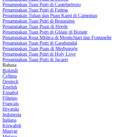
Penampakan Tuan Putri di Castelpetroso
Penampakan Tuan Putri di Fatima
Penampakan Tuhan dan Puan Kami di Campinas
Penampakan Tuan Putri di Beauraing
Penampakan Tuan Puan di Heede
Penampakan Tuan Putri di Ghiaie di Bonate
Penampakan Rosa Mistica di Montichiari dan Fontanelle
Penampakan Tuan Putri di Garabandal
Penampakan Tuan Puan di Medjugorje
Penampakan Tuan Putri di Holy Love
Penampakan Tuan Putri di Jacarei
Bahasa
Bokmål
Čeština
Deutsch
English
Español
Filipino
Français
Hrvatski
Indonesia
Italiana
Kiswahili
Magyar
Melayu