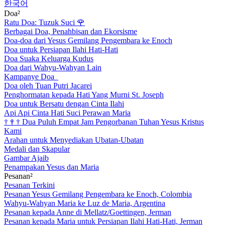
한국어
Doa²
Ratu Doa: Tuzuk Suci
🌹
Berbagai Doa, Penahbisan dan Ekorsisme
Doa-doa dari Yesus Gemilang Pengembara ke Enoch
Doa untuk Persiapan Ilahi Hati-Hati
Doa Suaka Keluarga Kudus
Doa dari Wahyu-Wahyan Lain
Kampanye Doa
Doa oleh Tuan Putri Jacarei
Penghormatan kepada Hati Yang Murni St. Joseph
Doa untuk Bersatu dengan Cinta Ilahi
Api Api Cinta Hati Suci Perawan Maria
†
†
†
Dua Puluh Empat Jam Pengorbanan Tuhan Yesus Kristus
Kami
Arahan untuk Menyediakan Ubatan-Ubatan
Medali dan Skapular
Gambar Ajaib
Penampakan Yesus dan Maria
Pesanan²
Pesanan Terkini
Pesanan Yesus Gemilang Pengembara ke Enoch, Colombia
Wahyu-Wahyan Maria ke Luz de Maria, Argentina
Pesanan kepada Anne di Mellatz/Goettingen, Jerman
Pesanan kepada Maria untuk Persiapan Ilahi Hati-Hati, Jerman