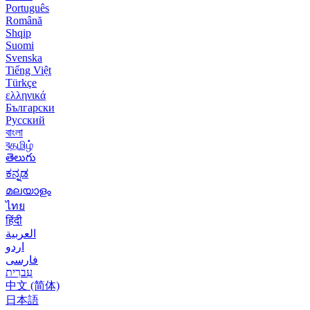
Português
Română
Shqip
Suomi
Svenska
Tiếng Việt
Türkçe
ελληνικά
Български
Русский
বাংলা
বதமிழ்
తెలుగు
ಕನ್ನಡ
മലയാളം
ไทย
हिंदी
العربية
اردو
فارسی
עִברִית
中文 (简体)
日本語