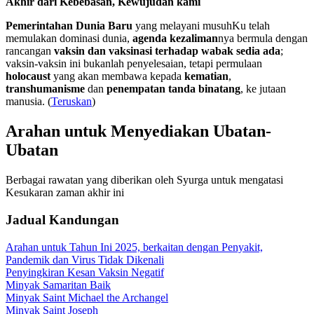
Akhir dari Kebebasan, Kewujudan kami
Pemerintahan Dunia Baru
yang melayani musuhKu telah
memulakan dominasi dunia,
agenda kezaliman
nya bermula dengan
rancangan
vaksin dan vaksinasi terhadap wabak sedia ada
;
vaksin-vaksin ini bukanlah penyelesaian, tetapi permulaan
holocaust
yang akan membawa kepada
kematian
,
transhumanisme
dan
penempatan tanda binatang
, ke jutaan
manusia. (
Teruskan
)
Arahan untuk Menyediakan Ubatan-
Ubatan
Berbagai rawatan yang diberikan oleh Syurga untuk mengatasi
Kesukaran zaman akhir ini
Jadual Kandungan
Arahan untuk Tahun Ini 2025, berkaitan dengan Penyakit,
Pandemik dan Virus Tidak Dikenali
Penyingkiran Kesan Vaksin Negatif
Minyak Samaritan Baik
Minyak Saint Michael the Archangel
Minyak Saint Joseph