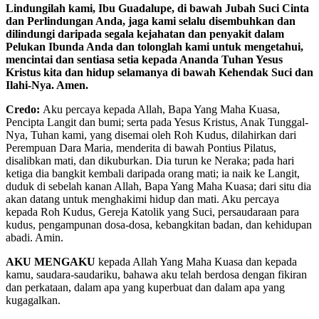
Lindungilah kami, Ibu Guadalupe, di bawah Jubah Suci Cinta
dan Perlindungan Anda, jaga kami selalu disembuhkan dan
dilindungi daripada segala kejahatan dan penyakit dalam
Pelukan Ibunda Anda dan tolonglah kami untuk mengetahui,
mencintai dan sentiasa setia kepada Ananda Tuhan Yesus
Kristus kita dan hidup selamanya di bawah Kehendak Suci dan
Ilahi-Nya. Amen.
Credo:
Aku percaya kepada Allah, Bapa Yang Maha Kuasa,
Pencipta Langit dan bumi; serta pada Yesus Kristus, Anak Tunggal-
Nya, Tuhan kami, yang disemai oleh Roh Kudus, dilahirkan dari
Perempuan Dara Maria, menderita di bawah Pontius Pilatus,
disalibkan mati, dan dikuburkan. Dia turun ke Neraka; pada hari
ketiga dia bangkit kembali daripada orang mati; ia naik ke Langit,
duduk di sebelah kanan Allah, Bapa Yang Maha Kuasa; dari situ dia
akan datang untuk menghakimi hidup dan mati. Aku percaya
kepada Roh Kudus, Gereja Katolik yang Suci, persaudaraan para
kudus, pengampunan dosa-dosa, kebangkitan badan, dan kehidupan
abadi. Amin.
AKU MENGAKU
kepada Allah Yang Maha Kuasa dan kepada
kamu, saudara-saudariku, bahawa aku telah berdosa dengan fikiran
dan perkataan, dalam apa yang kuperbuat dan dalam apa yang
kugagalkan.