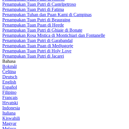
Penampakan Tuan Putri di Castelpetroso
Penampakan Tuan Putri di Fatima
Penampakan Tuhan dan Puan Kami di Campinas
Penampakan Tuan Putri di Beauraing
Penampakan Tuan Puan di Heede
Penampakan Tuan Putri di Ghiaie di Bonate
Penampakan Rosa Mistica di Montichiari dan Fontanelle
Penampakan Tuan Putri di Garabandal
Penampakan Tuan Puan di Medjugorje
Penampakan Tuan Putri di Holy Love
Penampakan Tuan Putri di Jacarei
Bahasa
Bokmål
Čeština
Deutsch
English
Español
Filipino
Français
Hrvatski
Indonesia
Italiana
Kiswahili
Magyar
Melayu