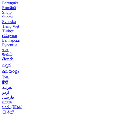
Português
Română
Shqip
Suomi
Svenska
Tiếng Việt
Türkçe
ελληνικά
Български
Русский
বাংলা
বதமிழ்
తెలుగు
ಕನ್ನಡ
മലയാളം
ไทย
हिंदी
العربية
اردو
فارسی
עִברִית
中文 (简体)
日本語