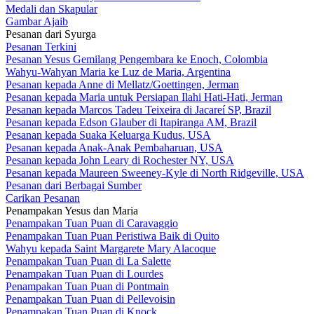
Medali dan Skapular
Gambar Ajaib
Pesanan dari Syurga
Pesanan Terkini
Pesanan Yesus Gemilang Pengembara ke Enoch, Colombia
Wahyu-Wahyan Maria ke Luz de Maria, Argentina
Pesanan kepada Anne di Mellatz/Goettingen, Jerman
Pesanan kepada Maria untuk Persiapan Ilahi Hati-Hati, Jerman
Pesanan kepada Marcos Tadeu Teixeira di Jacareí SP, Brazil
Pesanan kepada Edson Glauber di Itapiranga AM, Brazil
Pesanan kepada Suaka Keluarga Kudus, USA
Pesanan kepada Anak-Anak Pembaharuan, USA
Pesanan kepada John Leary di Rochester NY, USA
Pesanan kepada Maureen Sweeney-Kyle di North Ridgeville, USA
Pesanan dari Berbagai Sumber
Carikan Pesanan
Penampakan Yesus dan Maria
Penampakan Tuan Puan di Caravaggio
Penampakan Tuan Puan Peristiwa Baik di Quito
Wahyu kepada Saint Margarete Mary Alacoque
Penampakan Tuan Puan di La Salette
Penampakan Tuan Puan di Lourdes
Penampakan Tuan Puan di Pontmain
Penampakan Tuan Puan di Pellevoisin
Penampakan Tuan Puan di Knock