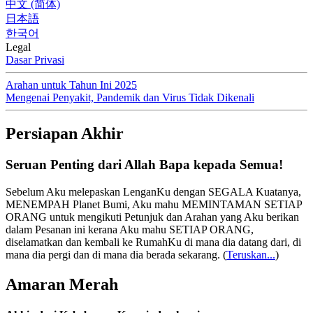
中文 (简体)
日本語
한국어
Legal
Dasar Privasi
Arahan untuk Tahun Ini 2025
Mengenai Penyakit, Pandemik dan Virus Tidak Dikenali
Persiapan Akhir
Seruan Penting dari Allah Bapa kepada Semua!
Sebelum Aku melepaskan LenganKu dengan SEGALA Kuatanya,
MENEMPAH Planet Bumi, Aku mahu MEMINTAMAN SETIAP
ORANG untuk mengikuti Petunjuk dan Arahan yang Aku berikan
dalam Pesanan ini kerana Aku mahu SETIAP ORANG,
diselamatkan dan kembali ke RumahKu di mana dia datang dari, di
mana dia pergi dan di mana dia berada sekarang.
(
Teruskan...
)
Amaran Merah