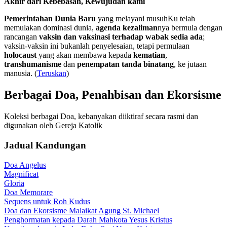
Akhir dari Kebebasan, Kewujudan kami
Pemerintahan Dunia Baru
yang melayani musuhKu telah
memulakan dominasi dunia,
agenda kezaliman
nya bermula dengan
rancangan
vaksin dan vaksinasi terhadap wabak sedia ada
;
vaksin-vaksin ini bukanlah penyelesaian, tetapi permulaan
holocaust
yang akan membawa kepada
kematian
,
transhumanisme
dan
penempatan tanda binatang
, ke jutaan
manusia. (
Teruskan
)
Berbagai Doa, Penahbisan dan Ekorsisme
Koleksi berbagai Doa, kebanyakan diiktiraf secara rasmi dan
digunakan oleh Gereja Katolik
Jadual Kandungan
Doa Angelus
Magnificat
Gloria
Doa Memorare
Sequens untuk Roh Kudus
Doa dan Ekorsisme Malaikat Agung St. Michael
Penghormatan kepada Darah Mahkota Yesus Kristus