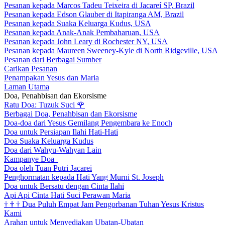
Pesanan kepada Marcos Tadeu Teixeira di Jacareí SP, Brazil
Pesanan kepada Edson Glauber di Itapiranga AM, Brazil
Pesanan kepada Suaka Keluarga Kudus, USA
Pesanan kepada Anak-Anak Pembaharuan, USA
Pesanan kepada John Leary di Rochester NY, USA
Pesanan kepada Maureen Sweeney-Kyle di North Ridgeville, USA
Pesanan dari Berbagai Sumber
Carikan Pesanan
Penampakan Yesus dan Maria
Laman Utama
Doa, Penahbisan dan Ekorsisme
Ratu Doa: Tuzuk Suci
🌹
Berbagai Doa, Penahbisan dan Ekorsisme
Doa-doa dari Yesus Gemilang Pengembara ke Enoch
Doa untuk Persiapan Ilahi Hati-Hati
Doa Suaka Keluarga Kudus
Doa dari Wahyu-Wahyan Lain
Kampanye Doa
Doa oleh Tuan Putri Jacarei
Penghormatan kepada Hati Yang Murni St. Joseph
Doa untuk Bersatu dengan Cinta Ilahi
Api Api Cinta Hati Suci Perawan Maria
†
†
†
Dua Puluh Empat Jam Pengorbanan Tuhan Yesus Kristus
Kami
Arahan untuk Menyediakan Ubatan-Ubatan