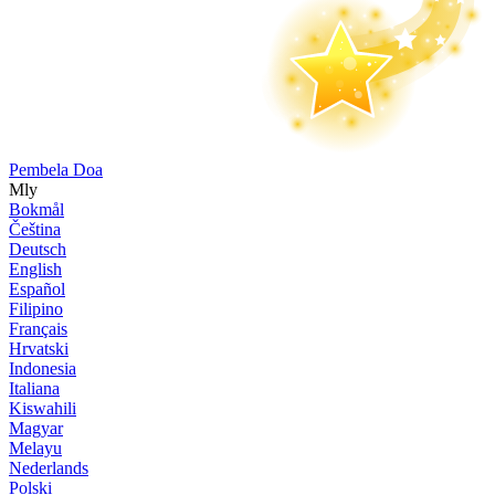
Pembela Doa
Mly
Bokmål
Čeština
Deutsch
English
Español
Filipino
Français
Hrvatski
Indonesia
Italiana
Kiswahili
Magyar
Melayu
Nederlands
Polski