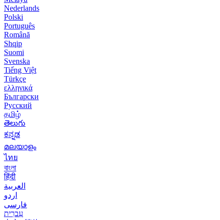
Nederlands
Polski
Português
Română
Shqip
Suomi
Svenska
Tiếng Việt
Türkçe
ελληνικά
Български
Русский
தமிழ்
తెలుగు
ಕನ್ನಡ
മലയാളം
ไทย
বাংলা
हिंदी
العربية
اردو
فارسی
עִברִית