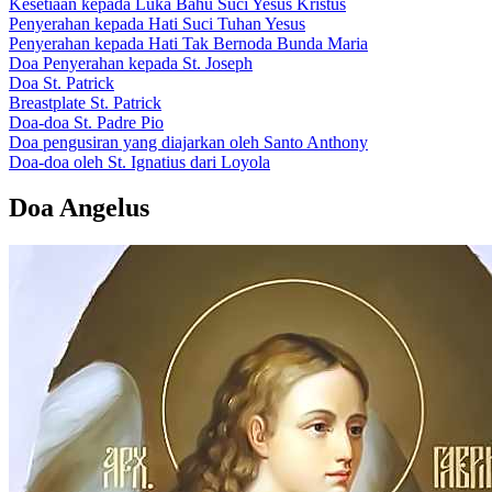
Kesetiaan kepada Luka Bahu Suci Yesus Kristus
Penyerahan kepada Hati Suci Tuhan Yesus
Penyerahan kepada Hati Tak Bernoda Bunda Maria
Doa Penyerahan kepada St. Joseph
Doa St. Patrick
Breastplate St. Patrick
Doa-doa St. Padre Pio
Doa pengusiran yang diajarkan oleh Santo Anthony
Doa-doa oleh St. Ignatius dari Loyola
Doa Angelus