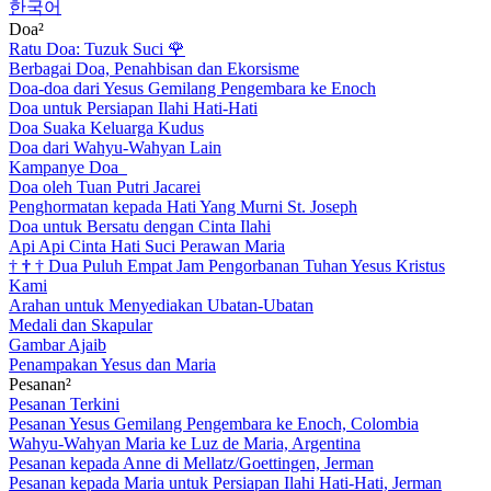
한국어
Doa²
Ratu Doa: Tuzuk Suci
🌹
Berbagai Doa, Penahbisan dan Ekorsisme
Doa-doa dari Yesus Gemilang Pengembara ke Enoch
Doa untuk Persiapan Ilahi Hati-Hati
Doa Suaka Keluarga Kudus
Doa dari Wahyu-Wahyan Lain
Kampanye Doa
Doa oleh Tuan Putri Jacarei
Penghormatan kepada Hati Yang Murni St. Joseph
Doa untuk Bersatu dengan Cinta Ilahi
Api Api Cinta Hati Suci Perawan Maria
†
†
†
Dua Puluh Empat Jam Pengorbanan Tuhan Yesus Kristus
Kami
Arahan untuk Menyediakan Ubatan-Ubatan
Medali dan Skapular
Gambar Ajaib
Penampakan Yesus dan Maria
Pesanan²
Pesanan Terkini
Pesanan Yesus Gemilang Pengembara ke Enoch, Colombia
Wahyu-Wahyan Maria ke Luz de Maria, Argentina
Pesanan kepada Anne di Mellatz/Goettingen, Jerman
Pesanan kepada Maria untuk Persiapan Ilahi Hati-Hati, Jerman