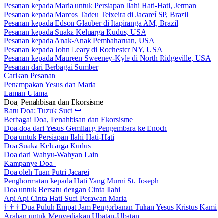
Pesanan kepada Maria untuk Persiapan Ilahi Hati-Hati, Jerman
Pesanan kepada Marcos Tadeu Teixeira di Jacareí SP, Brazil
Pesanan kepada Edson Glauber di Itapiranga AM, Brazil
Pesanan kepada Suaka Keluarga Kudus, USA
Pesanan kepada Anak-Anak Pembaharuan, USA
Pesanan kepada John Leary di Rochester NY, USA
Pesanan kepada Maureen Sweeney-Kyle di North Ridgeville, USA
Pesanan dari Berbagai Sumber
Carikan Pesanan
Penampakan Yesus dan Maria
Laman Utama
Doa, Penahbisan dan Ekorsisme
Ratu Doa: Tuzuk Suci
🌹
Berbagai Doa, Penahbisan dan Ekorsisme
Doa-doa dari Yesus Gemilang Pengembara ke Enoch
Doa untuk Persiapan Ilahi Hati-Hati
Doa Suaka Keluarga Kudus
Doa dari Wahyu-Wahyan Lain
Kampanye Doa
Doa oleh Tuan Putri Jacarei
Penghormatan kepada Hati Yang Murni St. Joseph
Doa untuk Bersatu dengan Cinta Ilahi
Api Api Cinta Hati Suci Perawan Maria
†
†
†
Dua Puluh Empat Jam Pengorbanan Tuhan Yesus Kristus Kami
Arahan untuk Menyediakan Ubatan-Ubatan