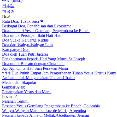
中文 (简体)
日本語
한국어
Doa²
Ratu Doa: Tuzuk Suci
🌹
Berbagai Doa, Penahbisan dan Ekorsisme
Doa-doa dari Yesus Gemilang Pengembara ke Enoch
Doa untuk Persiapan Ilahi Hati-Hati
Doa Suaka Keluarga Kudus
Doa dari Wahyu-Wahyan Lain
Kampanye Doa
Doa oleh Tuan Putri Jacarei
Penghormatan kepada Hati Yang Murni St. Joseph
Doa untuk Bersatu dengan Cinta Ilahi
Api Api Cinta Hati Suci Perawan Maria
†
†
†
Dua Puluh Empat Jam Pengorbanan Tuhan Yesus Kristus Kami
Arahan untuk Menyediakan Ubatan-Ubatan
Medali dan Skapular
Gambar Ajaib
Penampakan Yesus dan Maria
Pesanan²
Pesanan Terkini
Pesanan Yesus Gemilang Pengembara ke Enoch, Colombia
Wahyu-Wahyan Maria ke Luz de Maria, Argentina
Pesanan kepada Anne di Mellatz/Goettingen, Jerman