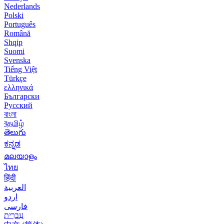
Nederlands
Polski
Português
Română
Shqip
Suomi
Svenska
Tiếng Việt
Türkçe
ελληνικά
Български
Русский
বাংলা
বதமிழ்
తెలుగు
ಕನ್ನಡ
മലയാളം
ไทย
हिंदी
العربية
اردو
فارسی
עִברִית