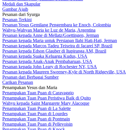
Medali dan Skapular
Gambar Ajaib
Pesanan dari Syurga
Pesanan Terkini
Pesanan Yesus Gemilang Pengembara ke Enoch, Colombia
Wahyu-Wahyan Maria ke Luz de Maria, Argentina
Pesanan kepada Anne di Mellatz/Goettingen, Jerman
Pesanan kepada Maria untuk Persiapan Ilahi Hati-Hati, Jerman
Pesanan kepada Marcos Tadeu Teixeira di Jacareí SP, Brazil
Pesanan kepada Edson Glauber di Itapiranga AM, Brazil
Pesanan kepada Suaka Keluarga Kudus, USA
Pesanan kepada Anak-Anak Pembaharuan, USA
Pesanan kepada John Leary di Rochester NY, USA
Pesanan kepada Maureen Sweeney-Kyle di North Ridgeville, USA
Pesanan dari Berbagai Sumber
Carikan Pesanan
Penampakan Yesus dan Maria
Penampakan Tuan Puan di Caravaggio
Penampakan Tuan Puan Peristiwa Baik di Quito
Wahyu kepada Saint Margarete Mary Alacoque
Penampakan Tuan Puan di La Salette
Penampakan Tuan Puan di Lourdes
Penampakan Tuan Puan di Pontmain
Penampakan Tuan Puan di Pellevoisin
Penampakan Tuan Puan di Knock