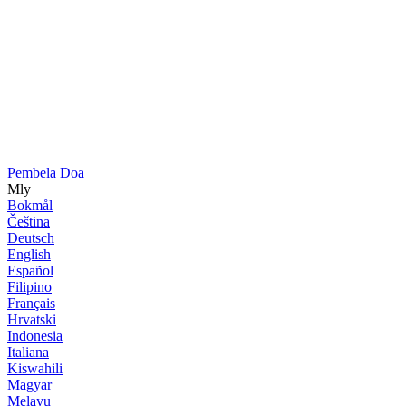
Pembela Doa
Mly
Bokmål
Čeština
Deutsch
English
Español
Filipino
Français
Hrvatski
Indonesia
Italiana
Kiswahili
Magyar
Melayu