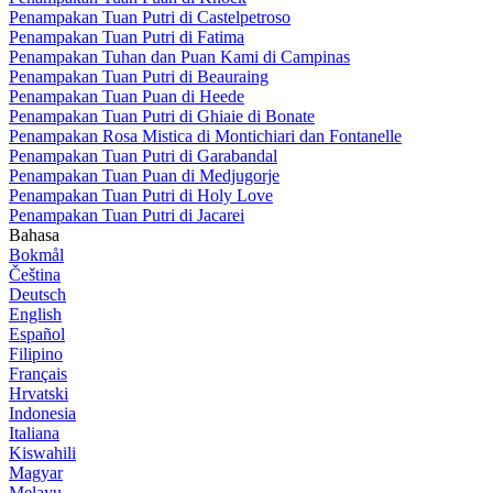
Penampakan Tuan Putri di Castelpetroso
Penampakan Tuan Putri di Fatima
Penampakan Tuhan dan Puan Kami di Campinas
Penampakan Tuan Putri di Beauraing
Penampakan Tuan Puan di Heede
Penampakan Tuan Putri di Ghiaie di Bonate
Penampakan Rosa Mistica di Montichiari dan Fontanelle
Penampakan Tuan Putri di Garabandal
Penampakan Tuan Puan di Medjugorje
Penampakan Tuan Putri di Holy Love
Penampakan Tuan Putri di Jacarei
Bahasa
Bokmål
Čeština
Deutsch
English
Español
Filipino
Français
Hrvatski
Indonesia
Italiana
Kiswahili
Magyar
Melayu