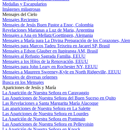
Medallas y Escapularios
Imágenes milagrosas
Mensajes del Cielo
Mensajes Recientes
Mensajes de Jesús Buen Pastor a Enoc, Colombia
Revelaciones Marianas a Luz de Maria, Argentina
Mensajes a Ana en Mellatz/Goettingen, Alemania
Mensajes a María para La Divina Preparación de los Corazones, Ale
Mensajes para Marcos Tadeu Teixeira en Jacareí SP, Brasil
Mensajes a Edson Glauber en Itapiranga AM, Brasil
Mensajes al Refugio Sagrada Familia, EEUU
Mensajes a los Hijos de la Renovación, EEUU
Mensajes para John Leary en Rochester NY, EEUU
Mensajes a Maureen Sweeney-Kyle en North Ridgeville, EEUU
Mensajes de diversas orígenes
Busca en los Mensajes
Apariciones de Jesús y María
La Aparición de Nuestra Señora en Caravaggio
Las Apariciones de Nuestra Señora del Buen Suceso en Quito
Las Revelaciones a Santa Margarita María Alacoque
Las apariciones de Nuestra Señora en La Salette
Las Apariciones de Nuestra Señora en Lourdes
La Aparición de Nuestra Señora en Pontmain
Las Apariciones de Nuestra Señora en Pellevoisin
La Aparición de Nuestra Señora en Knock