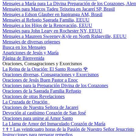
Mensajes a María para La Divina Preparación de los Corazones, Ale
Mensajes para Marcos Tadeu Teixeira en Jacareí SP, Brasil
Mensajes a Edson Glauber en Itapiranga AM, Brasil
Mensajes al Refugio Sagrada Familia, EEUU
Mensajes a los Hijos de la Renovación, EEUU
Mensajes para John Leary en Rochester NY, EEUU
Mensajes a Maureen Sweeney-Kyle en North Ridgeville, EEUU
Mensajes de diversas orígenes
Busca en los Mensajes
Apariciones de Jesús y María
Página de Bienvenida
Oraciones, Consagraciones y Exorcismos
La Reina de la Oración: El Santo Rosario
🌹
Oraciones diversas, Consagraciones y Exorcismos
Oraciones de Jesús Buen Pastor a Enoc
Oraciones para la Preparación Divina de los Corazones
Oraciones de la Sagrada Familia Refugio
Oraciones de otras Revelaciones
La Cruzada de Oración
Oraciones de Nuestra Señora de Jacarei
Devoción al castísimo Corazón de San José
Oraciones para unirse al Amor Santo
La Llama de Amor del Inmaculado Corazón de María
†
†
†
Las veinticuatro horas de la Pasión de Nuestro Señor Jesucristo
Instrucciones para preparar remedios