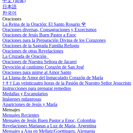
中文 (简体)
日本語
한국어
Oraciones
La Reina de la Oración: El Santo Rosario
🌹
Oraciones diversas, Consagraciones y Exorcismos
Oraciones de Jesús Buen Pastor a Enoc
Oraciones para la Preparación Divina de los Corazones
Oraciones de la Sagrada Familia Refugio
Oraciones de otras Revelaciones
La Cruzada de Oración
Oraciones de Nuestra Señora de Jacarei
Devoción al castísimo Corazón de San José
Oraciones para unirse al Amor Santo
La Llama de Amor del Inmaculado Corazón de María
†
†
†
Las veinticuatro horas de la Pasión de Nuestro Señor Jesucristo
Instrucciones para preparar remedios
Medallas y Escapularios
Imágenes milagrosas
Apariciones de Jesús y María
Mensajes
Mensajes Recientes
Mensajes de Jesús Buen Pastor a Enoc, Colombia
Revelaciones Marianas a Luz de Maria, Argentina
Mensajes a Ana en Mellatz/Goettingen, Alemania