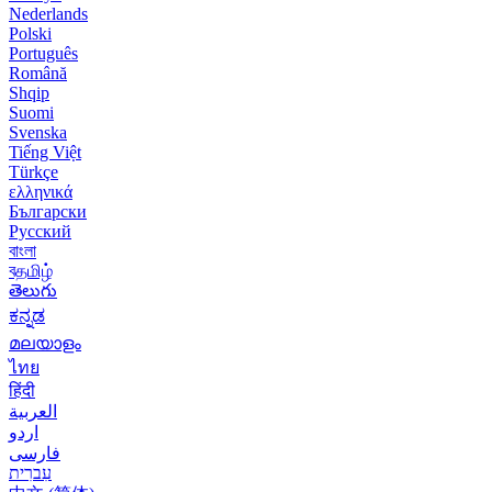
Nederlands
Polski
Português
Română
Shqip
Suomi
Svenska
Tiếng Việt
Türkçe
ελληνικά
Български
Русский
বাংলা
বதமிழ்
తెలుగు
ಕನ್ನಡ
മലയാളം
ไทย
हिंदी
العربية
اردو
فارسی
עִברִית