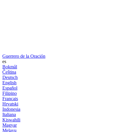
Guerrero de la Oración
es
Bokmål
Čeština
Deutsch
English
Español
Filipino
Français
Hrvatski
Indonesia
Italiana
Kiswahili
Magyar
Melayu