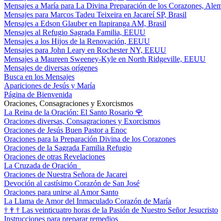
Mensajes a María para La Divina Preparación de los Corazones, Ale
Mensajes para Marcos Tadeu Teixeira en Jacareí SP, Brasil
Mensajes a Edson Glauber en Itapiranga AM, Brasil
Mensajes al Refugio Sagrada Familia, EEUU
Mensajes a los Hijos de la Renovación, EEUU
Mensajes para John Leary en Rochester NY, EEUU
Mensajes a Maureen Sweeney-Kyle en North Ridgeville, EEUU
Mensajes de diversas orígenes
Busca en los Mensajes
Apariciones de Jesús y María
Página de Bienvenida
Oraciones, Consagraciones y Exorcismos
La Reina de la Oración: El Santo Rosario
🌹
Oraciones diversas, Consagraciones y Exorcismos
Oraciones de Jesús Buen Pastor a Enoc
Oraciones para la Preparación Divina de los Corazones
Oraciones de la Sagrada Familia Refugio
Oraciones de otras Revelaciones
La Cruzada de Oración
Oraciones de Nuestra Señora de Jacarei
Devoción al castísimo Corazón de San José
Oraciones para unirse al Amor Santo
La Llama de Amor del Inmaculado Corazón de María
†
†
†
Las veinticuatro horas de la Pasión de Nuestro Señor Jesucristo
Instrucciones para preparar remedios