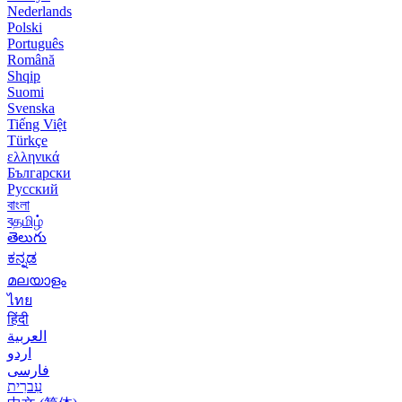
Nederlands
Polski
Português
Română
Shqip
Suomi
Svenska
Tiếng Việt
Türkçe
ελληνικά
Български
Русский
বাংলা
বதமிழ்
తెలుగు
ಕನ್ನಡ
മലയാളം
ไทย
हिंदी
العربية
اردو
فارسی
עִברִית