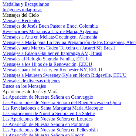
Medallas y Escapularios
Imágenes milagrosas
Mensajes del Cielo
Mensajes Recientes
Mensajes de Jesús Buen Pastor a Enoc, Colombia
Revelaciones Marianas a Luz de Maria, Argentina
Mensajes a Ana en Mellatz/Goettingen, Alemania
Mensajes a María para La Divina Preparación de los Corazones, Ale
Mensajes para Marcos Tadeu Teixeira en Jacareí SP, Brasil
Mensajes a Edson Glauber en Itapiranga AM, Brasil
Mensajes al Refugio Sagrada Familia, EEUU
Mensajes a los Hijos de la Renovación, EEUU
Mensajes para John Leary en Rochester NY, EEUU
Mensajes a Maureen Sweeney-Kyle en North Ridgeville, EEUU
Mensajes de diversas orígenes
Busca en los Mensajes
Apariciones de Jesús y María
La Aparición de Nuestra Señora en Caravaggio
Las Apariciones de Nuestra Señora del Buen Suceso en Quito
Las Revelaciones a Santa Margarita María Alacoque
Las apariciones de Nuestra Señora en La Salette
Las Apariciones de Nuestra Señora en Lourdes
La Aparición de Nuestra Señora en Pontmain
Las Apariciones de Nuestra Señora en Pellevoisin
La Aparición de Nuestra Señora en Knock