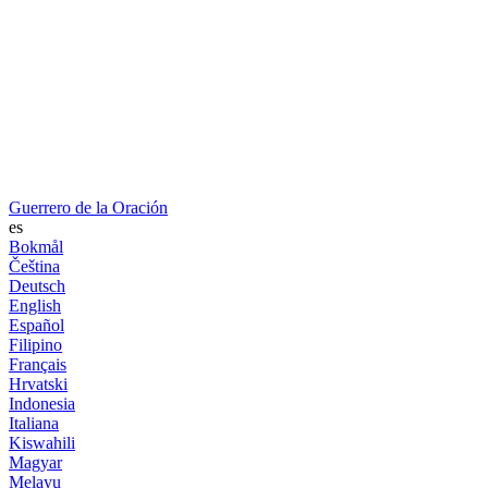
Guerrero de la Oración
es
Bokmål
Čeština
Deutsch
English
Español
Filipino
Français
Hrvatski
Indonesia
Italiana
Kiswahili
Magyar
Melayu