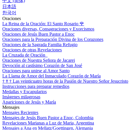
中文 (简体)
日本語
한국어
Oraciones
La Reina de la Oración: El Santo Rosario
🌹
Oraciones diversas, Consagraciones y Exorcismos
Oraciones de Jesús Buen Pastor a Enoc
Oraciones para la Preparación Divina de los Corazones
Oraciones de la Sagrada Familia Refugio
Oraciones de otras Revelaciones
La Cruzada de Oración
Oraciones de Nuestra Señora de Jacarei
Devoción al castísimo Corazón de San José
Oraciones para unirse al Amor Santo
La Llama de Amor del Inmaculado Corazón de María
†
†
†
Las veinticuatro horas de la Pasión de Nuestro Señor Jesucristo
Instrucciones para preparar remedios
Medallas y Escapularios
Imágenes milagrosas
Apariciones de Jesús y María
Mensajes
Mensajes Recientes
Mensajes de Jesús Buen Pastor a Enoc, Colombia
Revelaciones Marianas a Luz de Maria, Argentina
Mensajes a Ana en Mellatz/Goettingen, Alemania