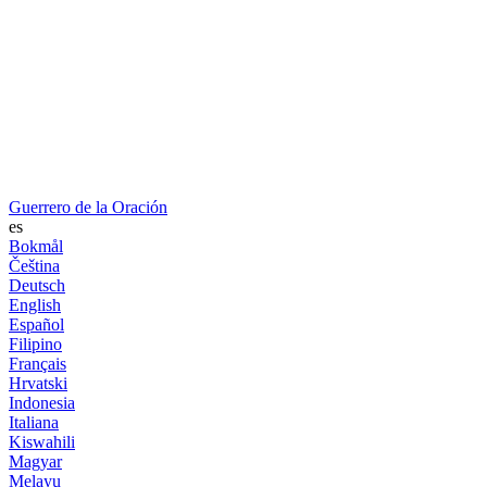
Guerrero de la Oración
es
Bokmål
Čeština
Deutsch
English
Español
Filipino
Français
Hrvatski
Indonesia
Italiana
Kiswahili
Magyar
Melayu