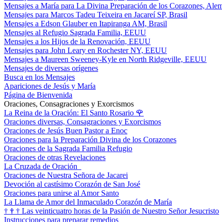
Mensajes a María para La Divina Preparación de los Corazones, Ale
Mensajes para Marcos Tadeu Teixeira en Jacareí SP, Brasil
Mensajes a Edson Glauber en Itapiranga AM, Brasil
Mensajes al Refugio Sagrada Familia, EEUU
Mensajes a los Hijos de la Renovación, EEUU
Mensajes para John Leary en Rochester NY, EEUU
Mensajes a Maureen Sweeney-Kyle en North Ridgeville, EEUU
Mensajes de diversas orígenes
Busca en los Mensajes
Apariciones de Jesús y María
Página de Bienvenida
Oraciones, Consagraciones y Exorcismos
La Reina de la Oración: El Santo Rosario
🌹
Oraciones diversas, Consagraciones y Exorcismos
Oraciones de Jesús Buen Pastor a Enoc
Oraciones para la Preparación Divina de los Corazones
Oraciones de la Sagrada Familia Refugio
Oraciones de otras Revelaciones
La Cruzada de Oración
Oraciones de Nuestra Señora de Jacarei
Devoción al castísimo Corazón de San José
Oraciones para unirse al Amor Santo
La Llama de Amor del Inmaculado Corazón de María
†
†
†
Las veinticuatro horas de la Pasión de Nuestro Señor Jesucristo
Instrucciones para preparar remedios