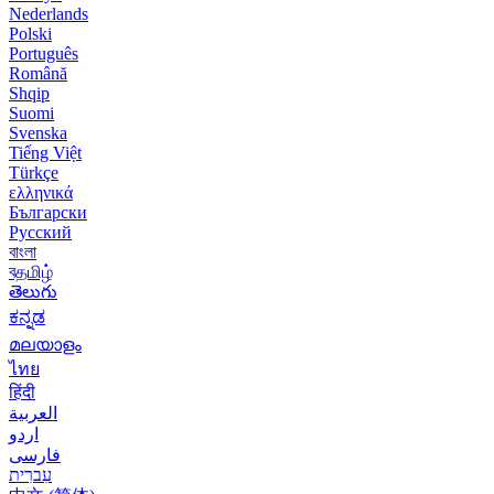
Nederlands
Polski
Português
Română
Shqip
Suomi
Svenska
Tiếng Việt
Türkçe
ελληνικά
Български
Русский
বাংলা
বதமிழ்
తెలుగు
ಕನ್ನಡ
മലയാളം
ไทย
हिंदी
العربية
اردو
فارسی
עִברִית