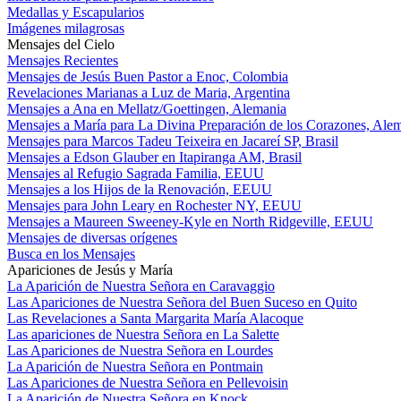
Medallas y Escapularios
Imágenes milagrosas
Mensajes del Cielo
Mensajes Recientes
Mensajes de Jesús Buen Pastor a Enoc, Colombia
Revelaciones Marianas a Luz de Maria, Argentina
Mensajes a Ana en Mellatz/Goettingen, Alemania
Mensajes a María para La Divina Preparación de los Corazones, Ale
Mensajes para Marcos Tadeu Teixeira en Jacareí SP, Brasil
Mensajes a Edson Glauber en Itapiranga AM, Brasil
Mensajes al Refugio Sagrada Familia, EEUU
Mensajes a los Hijos de la Renovación, EEUU
Mensajes para John Leary en Rochester NY, EEUU
Mensajes a Maureen Sweeney-Kyle en North Ridgeville, EEUU
Mensajes de diversas orígenes
Busca en los Mensajes
Apariciones de Jesús y María
La Aparición de Nuestra Señora en Caravaggio
Las Apariciones de Nuestra Señora del Buen Suceso en Quito
Las Revelaciones a Santa Margarita María Alacoque
Las apariciones de Nuestra Señora en La Salette
Las Apariciones de Nuestra Señora en Lourdes
La Aparición de Nuestra Señora en Pontmain
Las Apariciones de Nuestra Señora en Pellevoisin
La Aparición de Nuestra Señora en Knock