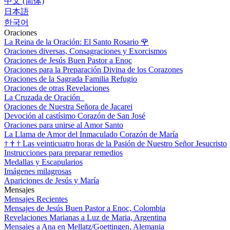
中文 (简体)
日本語
한국어
Oraciones
La Reina de la Oración: El Santo Rosario
🌹
Oraciones diversas, Consagraciones y Exorcismos
Oraciones de Jesús Buen Pastor a Enoc
Oraciones para la Preparación Divina de los Corazones
Oraciones de la Sagrada Familia Refugio
Oraciones de otras Revelaciones
La Cruzada de Oración
Oraciones de Nuestra Señora de Jacarei
Devoción al castísimo Corazón de San José
Oraciones para unirse al Amor Santo
La Llama de Amor del Inmaculado Corazón de María
†
†
†
Las veinticuatro horas de la Pasión de Nuestro Señor Jesucristo
Instrucciones para preparar remedios
Medallas y Escapularios
Imágenes milagrosas
Apariciones de Jesús y María
Mensajes
Mensajes Recientes
Mensajes de Jesús Buen Pastor a Enoc, Colombia
Revelaciones Marianas a Luz de Maria, Argentina
Mensajes a Ana en Mellatz/Goettingen, Alemania