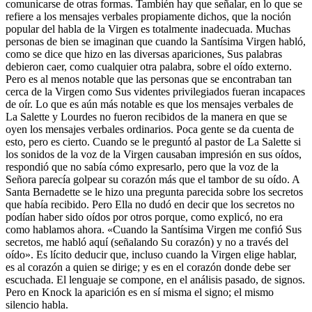
comunicarse de otras formas. También hay que señalar, en lo que se
refiere a los mensajes verbales propiamente dichos, que la noción
popular del habla de la Virgen es totalmente inadecuada. Muchas
personas de bien se imaginan que cuando la Santísima Virgen habló,
como se dice que hizo en las diversas apariciones, Sus palabras
debieron caer, como cualquier otra palabra, sobre el oído externo.
Pero es al menos notable que las personas que se encontraban tan
cerca de la Virgen como Sus videntes privilegiados fueran incapaces
de oír. Lo que es aún más notable es que los mensajes verbales de
La Salette y Lourdes no fueron recibidos de la manera en que se
oyen los mensajes verbales ordinarios. Poca gente se da cuenta de
esto, pero es cierto. Cuando se le preguntó al pastor de La Salette si
los sonidos de la voz de la Virgen causaban impresión en sus oídos,
respondió que no sabía cómo expresarlo, pero que la voz de la
Señora parecía golpear su corazón más que el tambor de su oído. A
Santa Bernadette se le hizo una pregunta parecida sobre los secretos
que había recibido. Pero Ella no dudó en decir que los secretos no
podían haber sido oídos por otros porque, como explicó, no era
como hablamos ahora. «Cuando la Santísima Virgen me confió Sus
secretos, me habló aquí (señalando Su corazón) y no a través del
oído». Es lícito deducir que, incluso cuando la Virgen elige hablar,
es al corazón a quien se dirige; y es en el corazón donde debe ser
escuchada. El lenguaje se compone, en el análisis pasado, de signos.
Pero en Knock la aparición es en sí misma el signo; el mismo
silencio habla.