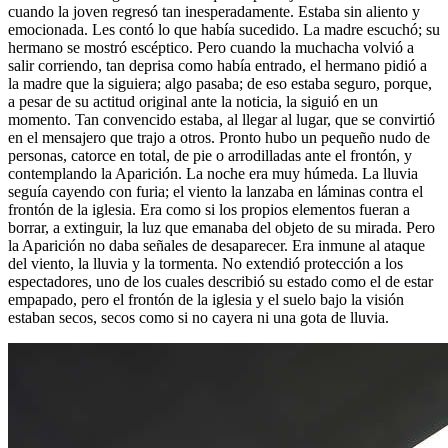
cuando la joven regresó tan inesperadamente. Estaba sin aliento y
emocionada. Les contó lo que había sucedido. La madre escuchó; su
hermano se mostró escéptico. Pero cuando la muchacha volvió a
salir corriendo, tan deprisa como había entrado, el hermano pidió a
la madre que la siguiera; algo pasaba; de eso estaba seguro, porque,
a pesar de su actitud original ante la noticia, la siguió en un
momento. Tan convencido estaba, al llegar al lugar, que se convirtió
en el mensajero que trajo a otros. Pronto hubo un pequeño nudo de
personas, catorce en total, de pie o arrodilladas ante el frontón, y
contemplando la Aparición. La noche era muy húmeda. La lluvia
seguía cayendo con furia; el viento la lanzaba en láminas contra el
frontón de la iglesia. Era como si los propios elementos fueran a
borrar, a extinguir, la luz que emanaba del objeto de su mirada. Pero
la Aparición no daba señales de desaparecer. Era inmune al ataque
del viento, la lluvia y la tormenta. No extendió protección a los
espectadores, uno de los cuales describió su estado como el de estar
empapado, pero el frontón de la iglesia y el suelo bajo la visión
estaban secos, secos como si no cayera ni una gota de lluvia.