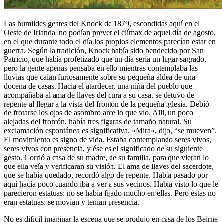
Las humildes gentes del Knock de 1879, escondidas aquí en el
Oeste de Irlanda, no podían prever el clímax de aquel día de agosto,
en el que durante todo el día los propios elementos parecían estar en
guerra. Según la tradición, Knock había sido bendecido por San
Patricio, que había profetizado que un día sería un lugar sagrado,
pero la gente apenas pensaba en ello mientras contemplaba las
lluvias que caían furiosamente sobre su pequeña aldea de una
docena de casas. Hacia el atardecer, una niña del pueblo que
acompañaba al ama de llaves del cura a su casa, se detuvo de
repente al llegar a la vista del frontón de la pequeña iglesia. Debió
de frotarse los ojos de asombro ante lo que vio. Allí, un poco
alejadas del frontón, había tres figuras de tamaño natural. Su
exclamación espontánea es significativa. «Mira», dijo, “se mueven”.
El movimiento es signo de vida. Estaba contemplando seres vivos,
seres vivos con presencia, y ése es el significado de su siguiente
gesto. Corrió a casa de su madre, de su familia, para que vieran lo
que ella veía y verificaran su visión. El ama de llaves del sacerdote,
que se había quedado, recordó algo de repente. Había pasado por
aquí hacía poco cuando iba a ver a sus vecinos. Había visto lo que le
parecieron estatuas: no se había fijado mucho en ellas. Pero éstas no
eran estatuas: se movían y tenían presencia.
No es difícil imaginar la escena que se produjo en casa de los Beirne