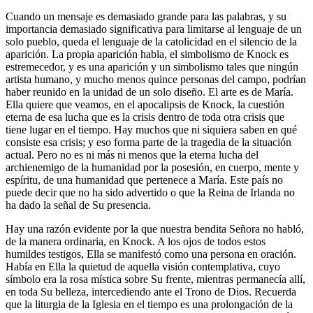
Cuando un mensaje es demasiado grande para las palabras, y su
importancia demasiado significativa para limitarse al lenguaje de un
solo pueblo, queda el lenguaje de la catolicidad en el silencio de la
aparición. La propia aparición habla, el simbolismo de Knock es
estremecedor, y es una aparición y un simbolismo tales que ningún
artista humano, y mucho menos quince personas del campo, podrían
haber reunido en la unidad de un solo diseño. El arte es de María.
Ella quiere que veamos, en el apocalipsis de Knock, la cuestión
eterna de esa lucha que es la crisis dentro de toda otra crisis que
tiene lugar en el tiempo. Hay muchos que ni siquiera saben en qué
consiste esa crisis; y eso forma parte de la tragedia de la situación
actual. Pero no es ni más ni menos que la eterna lucha del
archienemigo de la humanidad por la posesión, en cuerpo, mente y
espíritu, de una humanidad que pertenece a María. Este país no
puede decir que no ha sido advertido o que la Reina de Irlanda no
ha dado la señal de Su presencia.
Hay una razón evidente por la que nuestra bendita Señora no habló,
de la manera ordinaria, en Knock. A los ojos de todos estos
humildes testigos, Ella se manifestó como una persona en oración.
Había en Ella la quietud de aquella visión contemplativa, cuyo
símbolo era la rosa mística sobre Su frente, mientras permanecía allí,
en toda Su belleza, intercediendo ante el Trono de Dios. Recuerda
que la liturgia de la Iglesia en el tiempo es una prolongación de la