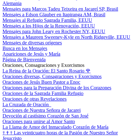
Alemania
Mensajes para Marcos Tadeu Teixeira en Jacareí SP, Brasil
Mensajes a Edson Glauber en Itapiranga AM, Brasil
Mensajes al Refugio Sagrada Familia, EEUU
Mensajes a los Hijos de la Renovación, EEUU
Mensajes para John Leary en Rochester NY, EEUU
Mensajes a Maureen Sweeney-Kyle en North Ridgeville, EEUU
Mensajes de diversas orígenes
Busca en los Mensajes
Apariciones de Jesús y María
Página de Bienvenida
Oraciones, Consagraciones y Exorcismos
La Reina de la Oración: El Santo Rosario
🌹
Oraciones diversas, Consagraciones y Exorcismos
Oraciones de Jesús Buen Pastor a Enoc
Oraciones para la Preparación Divina de los Corazones
Oraciones de la Sagrada Familia Refugio
Oraciones de otras Revelaciones
La Cruzada de Oración
Oraciones de Nuestra Señora de Jacarei
Devoción al castísimo Corazón de San José
Oraciones para unirse al Amor Santo
La Llama de Amor del Inmaculado Corazón de María
†
†
†
Las veinticuatro horas de la Pasión de Nuestro Señor
Jesucristo