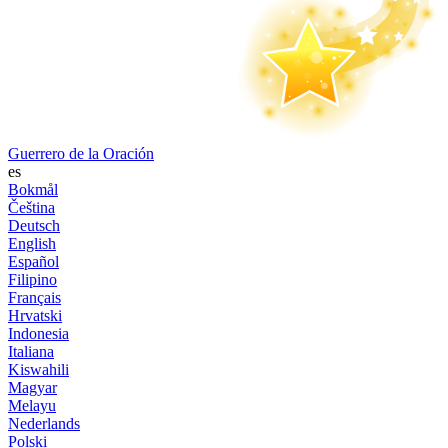
Guerrero de la Oración
es
Bokmål
Čeština
Deutsch
English
Español
Filipino
Français
Hrvatski
Indonesia
Italiana
Kiswahili
Magyar
Melayu
Nederlands
Polski