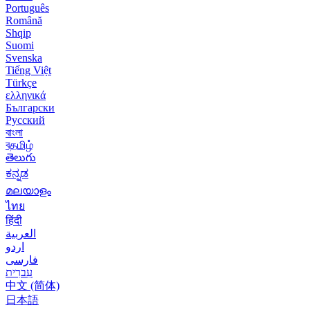
Português
Română
Shqip
Suomi
Svenska
Tiếng Việt
Türkçe
ελληνικά
Български
Русский
বাংলা
বதமிழ்
తెలుగు
ಕನ್ನಡ
മലയാളം
ไทย
हिंदी
العربية
اردو
فارسی
עִברִית
中文 (简体)
日本語