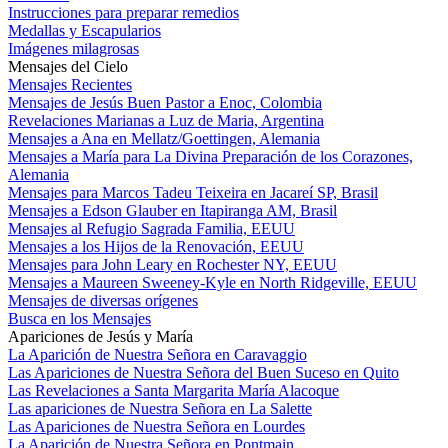
Instrucciones para preparar remedios
Medallas y Escapularios
Imágenes milagrosas
Mensajes del Cielo
Mensajes Recientes
Mensajes de Jesús Buen Pastor a Enoc, Colombia
Revelaciones Marianas a Luz de Maria, Argentina
Mensajes a Ana en Mellatz/Goettingen, Alemania
Mensajes a María para La Divina Preparación de los Corazones,
Alemania
Mensajes para Marcos Tadeu Teixeira en Jacareí SP, Brasil
Mensajes a Edson Glauber en Itapiranga AM, Brasil
Mensajes al Refugio Sagrada Familia, EEUU
Mensajes a los Hijos de la Renovación, EEUU
Mensajes para John Leary en Rochester NY, EEUU
Mensajes a Maureen Sweeney-Kyle en North Ridgeville, EEUU
Mensajes de diversas orígenes
Busca en los Mensajes
Apariciones de Jesús y María
La Aparición de Nuestra Señora en Caravaggio
Las Apariciones de Nuestra Señora del Buen Suceso en Quito
Las Revelaciones a Santa Margarita María Alacoque
Las apariciones de Nuestra Señora en La Salette
Las Apariciones de Nuestra Señora en Lourdes
La Aparición de Nuestra Señora en Pontmain