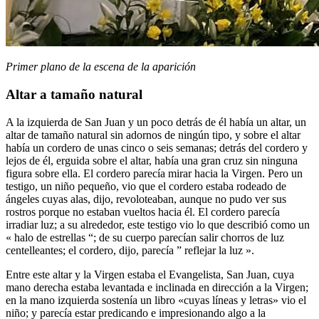
Primer plano de la escena de la aparición
Altar a tamaño natural
A la izquierda de San Juan y un poco detrás de él había un altar, un
altar de tamaño natural sin adornos de ningún tipo, y sobre el altar
había un cordero de unas cinco o seis semanas; detrás del cordero y
lejos de él, erguida sobre el altar, había una gran cruz sin ninguna
figura sobre ella. El cordero parecía mirar hacia la Virgen. Pero un
testigo, un niño pequeño, vio que el cordero estaba rodeado de
ángeles cuyas alas, dijo, revoloteaban, aunque no pudo ver sus
rostros porque no estaban vueltos hacia él. El cordero parecía
irradiar luz; a su alrededor, este testigo vio lo que describió como un
« halo de estrellas “; de su cuerpo parecían salir chorros de luz
centelleantes; el cordero, dijo, parecía ” reflejar la luz ».
Entre este altar y la Virgen estaba el Evangelista, San Juan, cuya
mano derecha estaba levantada e inclinada en dirección a la Virgen;
en la mano izquierda sostenía un libro «cuyas líneas y letras» vio el
niño; y parecía estar predicando e impresionando algo a la