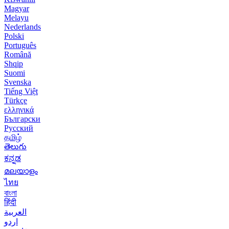
Magyar
Melayu
Nederlands
Polski
Português
Română
Shqip
Suomi
Svenska
Tiếng Việt
Türkçe
ελληνικά
Български
Русский
தமிழ்
తెలుగు
ಕನ್ನಡ
മലയാളം
ไทย
বাংলা
हिंदी
العربية
اردو