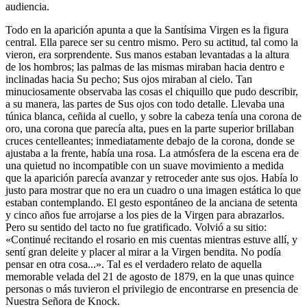
audiencia.
Todo en la aparición apunta a que la Santísima Virgen es la figura
central. Ella parece ser su centro mismo. Pero su actitud, tal como la
vieron, era sorprendente. Sus manos estaban levantadas a la altura
de los hombros; las palmas de las mismas miraban hacia dentro e
inclinadas hacia Su pecho; Sus ojos miraban al cielo. Tan
minuciosamente observaba las cosas el chiquillo que pudo describir,
a su manera, las partes de Sus ojos con todo detalle. Llevaba una
túnica blanca, ceñida al cuello, y sobre la cabeza tenía una corona de
oro, una corona que parecía alta, pues en la parte superior brillaban
cruces centelleantes; inmediatamente debajo de la corona, donde se
ajustaba a la frente, había una rosa. La atmósfera de la escena era de
una quietud no incompatible con un suave movimiento a medida
que la aparición parecía avanzar y retroceder ante sus ojos. Había lo
justo para mostrar que no era un cuadro o una imagen estática lo que
estaban contemplando. El gesto espontáneo de la anciana de setenta
y cinco años fue arrojarse a los pies de la Virgen para abrazarlos.
Pero su sentido del tacto no fue gratificado. Volvió a su sitio:
«Continué recitando el rosario en mis cuentas mientras estuve allí, y
sentí gran deleite y placer al mirar a la Virgen bendita. No podía
pensar en otra cosa...». Tal es el verdadero relato de aquella
memorable velada del 21 de agosto de 1879, en la que unas quince
personas o más tuvieron el privilegio de encontrarse en presencia de
Nuestra Señora de Knock.