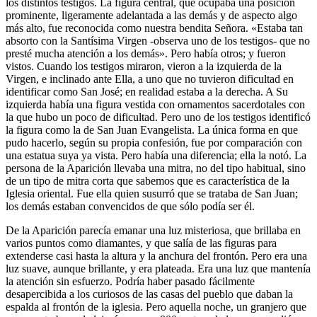
los distintos testigos. La figura central, que ocupaba una posición
prominente, ligeramente adelantada a las demás y de aspecto algo
más alto, fue reconocida como nuestra bendita Señora. «Estaba tan
absorto con la Santísima Virgen -observa uno de los testigos- que no
presté mucha atención a los demás». Pero había otros; y fueron
vistos. Cuando los testigos miraron, vieron a la izquierda de la
Virgen, e inclinado ante Ella, a uno que no tuvieron dificultad en
identificar como San José; en realidad estaba a la derecha. A Su
izquierda había una figura vestida con ornamentos sacerdotales con
la que hubo un poco de dificultad. Pero uno de los testigos identificó
la figura como la de San Juan Evangelista. La única forma en que
pudo hacerlo, según su propia confesión, fue por comparación con
una estatua suya ya vista. Pero había una diferencia; ella la notó. La
persona de la Aparición llevaba una mitra, no del tipo habitual, sino
de un tipo de mitra corta que sabemos que es característica de la
Iglesia oriental. Fue ella quien susurró que se trataba de San Juan;
los demás estaban convencidos de que sólo podía ser él.
De la Aparición parecía emanar una luz misteriosa, que brillaba en
varios puntos como diamantes, y que salía de las figuras para
extenderse casi hasta la altura y la anchura del frontón. Pero era una
luz suave, aunque brillante, y era plateada. Era una luz que mantenía
la atención sin esfuerzo. Podría haber pasado fácilmente
desapercibida a los curiosos de las casas del pueblo que daban la
espalda al frontón de la iglesia. Pero aquella noche, un granjero que