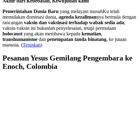
Akhir dari Kebebasan, Kewujudan kami
Pemerintahan Dunia Baru
yang melayani musuhKu telah
memulakan dominasi dunia,
agenda kezaliman
nya bermula dengan
rancangan
vaksin dan vaksinasi terhadap wabak sedia ada
;
vaksin-vaksin ini bukanlah penyelesaian, tetapi permulaan
holocaust
yang akan membawa kepada
kematian
,
transhumanisme
dan
penempatan tanda binatang
, ke jutaan
manusia. (
Teruskan
)
Pesanan Yesus Gemilang Pengembara ke
Enoch, Colombia