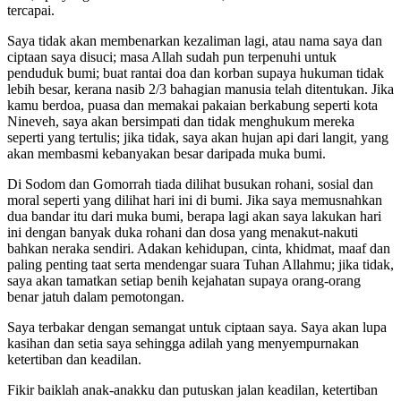
tercapai.
Saya tidak akan membenarkan kezaliman lagi, atau nama saya dan
ciptaan saya disuci; masa Allah sudah pun terpenuhi untuk
penduduk bumi; buat rantai doa dan korban supaya hukuman tidak
lebih besar, kerana nasib 2/3 bahagian manusia telah ditentukan. Jika
kamu berdoa, puasa dan memakai pakaian berkabung seperti kota
Nineveh, saya akan bersimpati dan tidak menghukum mereka
seperti yang tertulis; jika tidak, saya akan hujan api dari langit, yang
akan membasmi kebanyakan besar daripada muka bumi.
Di Sodom dan Gomorrah tiada dilihat busukan rohani, sosial dan
moral seperti yang dilihat hari ini di bumi. Jika saya memusnahkan
dua bandar itu dari muka bumi, berapa lagi akan saya lakukan hari
ini dengan banyak duka rohani dan dosa yang menakut-nakuti
bahkan neraka sendiri. Adakan kehidupan, cinta, khidmat, maaf dan
paling penting taat serta mendengar suara Tuhan Allahmu; jika tidak,
saya akan tamatkan setiap benih kejahatan supaya orang-orang
benar jatuh dalam pemotongan.
Saya terbakar dengan semangat untuk ciptaan saya. Saya akan lupa
kasihan dan setia saya sehingga adilah yang menyempurnakan
ketertiban dan keadilan.
Fikir baiklah anak-anakku dan putuskan jalan keadilan, ketertiban