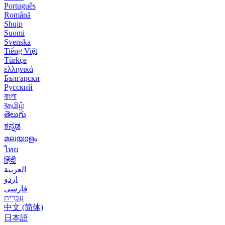
Português
Română
Shqip
Suomi
Svenska
Tiếng Việt
Türkçe
ελληνικά
Български
Русский
বাংলা
বதமிழ்
తెలుగు
ಕನ್ನಡ
മലയാളം
ไทย
हिंदी
العربية
اردو
فارسی
עִברִית
中文 (简体)
日本語