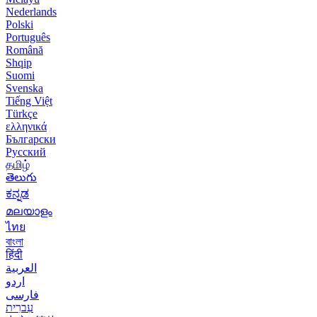
Nederlands
Polski
Português
Română
Shqip
Suomi
Svenska
Tiếng Việt
Türkçe
ελληνικά
Български
Русский
தமிழ்
తెలుగు
ಕನ್ನಡ
മലയാളം
ไทย
বাংলা
हिंदी
العربية
اردو
فارسی
עִברִית