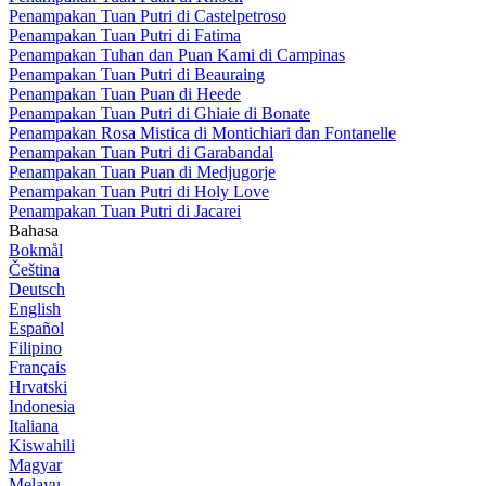
Penampakan Tuan Putri di Castelpetroso
Penampakan Tuan Putri di Fatima
Penampakan Tuhan dan Puan Kami di Campinas
Penampakan Tuan Putri di Beauraing
Penampakan Tuan Puan di Heede
Penampakan Tuan Putri di Ghiaie di Bonate
Penampakan Rosa Mistica di Montichiari dan Fontanelle
Penampakan Tuan Putri di Garabandal
Penampakan Tuan Puan di Medjugorje
Penampakan Tuan Putri di Holy Love
Penampakan Tuan Putri di Jacarei
Bahasa
Bokmål
Čeština
Deutsch
English
Español
Filipino
Français
Hrvatski
Indonesia
Italiana
Kiswahili
Magyar
Melayu