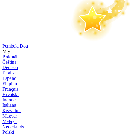
Pembela Doa
Mly
Bokmål
Čeština
Deutsch
English
Español
Filipino
Français
Hrvatski
Indonesia
Italiana
Kiswahili
Magyar
Melayu
Nederlands
Polski