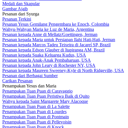
Medali dan Skapular
Gambar Ajaib
Pesanan dari Syurga
Pesanan Terkini
Pesanan Yesus Gemilang Pengembara ke Enoch, Colombia
Wahyu-Wahyan Maria ke Luz de Maria, Argentina
Pesanan kepada Anne di Mellatz/Goettingen, Jerman
Pesanan kepada Maria untuk Persiapan Ilahi Hati-Hati, Jerman
Pesanan kepada Marcos Tadeu Teixeira di Jacareí SP, Brazil
Pesanan kepada Edson Glauber di Itapiranga AM, Brazil
Pesanan kepada Suaka Keluarga Kudus, USA
Pesanan kepada Anak-Anak Pembaharuan, USA
Pesanan kepada John Leary di Rochester NY, USA
Pesanan kepada Maureen Sweeney-Kyle di North Ridgeville, USA
Pesanan dari Berbagai Sumber
Carikan Pesanan
Penampakan Yesus dan Maria
Penampakan Tuan Puan di Caravaggio
Penampakan Tuan Puan Peristiwa Baik di Quito
Wahyu kepada Saint Margarete Mary Alacoque
Penampakan Tuan Puan di La Salette
Penampakan Tuan Puan di Lourdes
Penampakan Tuan Puan di Pontmain
Penampakan Tuan Puan di Pellevoisin
Penampakan Tuan Puan di Knock