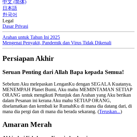
中文 (简体)
日本語
한국어
Legal
Dasar Privasi
Arahan untuk Tahun Ini 2025
Mengenai Penyakit, Pandemik dan Virus Tidak Dikenali
Persiapan Akhir
Seruan Penting dari Allah Bapa kepada Semua!
Sebelum Aku melepaskan LenganKu dengan SEGALA Kuatanya,
MENEMPAH Planet Bumi, Aku mahu MEMINTAMAN SETIAP
ORANG untuk mengikuti Petunjuk dan Arahan yang Aku berikan
dalam Pesanan ini kerana Aku mahu SETIAP ORANG,
diselamatkan dan kembali ke RumahKu di mana dia datang dari, di
mana dia pergi dan di mana dia berada sekarang.
(
Teruskan...
)
Amaran Merah