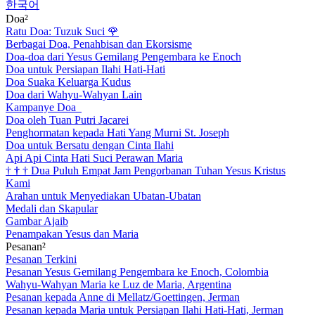
한국어
Doa²
Ratu Doa: Tuzuk Suci
🌹
Berbagai Doa, Penahbisan dan Ekorsisme
Doa-doa dari Yesus Gemilang Pengembara ke Enoch
Doa untuk Persiapan Ilahi Hati-Hati
Doa Suaka Keluarga Kudus
Doa dari Wahyu-Wahyan Lain
Kampanye Doa
Doa oleh Tuan Putri Jacarei
Penghormatan kepada Hati Yang Murni St. Joseph
Doa untuk Bersatu dengan Cinta Ilahi
Api Api Cinta Hati Suci Perawan Maria
†
†
†
Dua Puluh Empat Jam Pengorbanan Tuhan Yesus Kristus
Kami
Arahan untuk Menyediakan Ubatan-Ubatan
Medali dan Skapular
Gambar Ajaib
Penampakan Yesus dan Maria
Pesanan²
Pesanan Terkini
Pesanan Yesus Gemilang Pengembara ke Enoch, Colombia
Wahyu-Wahyan Maria ke Luz de Maria, Argentina
Pesanan kepada Anne di Mellatz/Goettingen, Jerman
Pesanan kepada Maria untuk Persiapan Ilahi Hati-Hati, Jerman