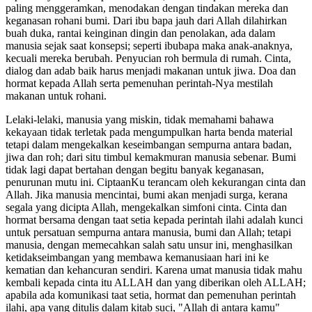
paling menggeramkan, menodakan dengan tindakan mereka dan
keganasan rohani bumi. Dari ibu bapa jauh dari Allah dilahirkan
buah duka, rantai keinginan dingin dan penolakan, ada dalam
manusia sejak saat konsepsi; seperti ibubapa maka anak-anaknya,
kecuali mereka berubah. Penyucian roh bermula di rumah. Cinta,
dialog dan adab baik harus menjadi makanan untuk jiwa. Doa dan
hormat kepada Allah serta pemenuhan perintah-Nya mestilah
makanan untuk rohani.
Lelaki-lelaki, manusia yang miskin, tidak memahami bahawa
kekayaan tidak terletak pada mengumpulkan harta benda material
tetapi dalam mengekalkan keseimbangan sempurna antara badan,
jiwa dan roh; dari situ timbul kemakmuran manusia sebenar. Bumi
tidak lagi dapat bertahan dengan begitu banyak keganasan,
penurunan mutu ini. CiptaanKu terancam oleh kekurangan cinta dan
Allah. Jika manusia mencintai, bumi akan menjadi surga, kerana
segala yang dicipta Allah, mengekalkan simfoni cinta. Cinta dan
hormat bersama dengan taat setia kepada perintah ilahi adalah kunci
untuk persatuan sempurna antara manusia, bumi dan Allah; tetapi
manusia, dengan memecahkan salah satu unsur ini, menghasilkan
ketidakseimbangan yang membawa kemanusiaan hari ini ke
kematian dan kehancuran sendiri. Karena umat manusia tidak mahu
kembali kepada cinta itu ALLAH dan yang diberikan oleh ALLAH;
apabila ada komunikasi taat setia, hormat dan pemenuhan perintah
ilahi, apa yang ditulis dalam kitab suci, "Allah di antara kamu"