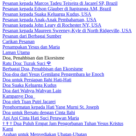
Pesanan kepada Marcos Tadeu Teixeira di Jacareí SP, Brazil
Pesanan kepada Edson Glauber di Itapiranga AM, Brazil
Pesanan kepada Suaka Keluarga Kudus, USA
Pesanan kepada Anak-Anak Pembaharuan, USA
Pesanan kepada John Leary di Rochester NY, USA
Pesanan kepada Maureen Sweeney-Kyle di North Ridgeville, USA
Pesanan dari Berbagai Sumber
Carikan Pesanan
Penampakan Yesus dan Maria
Laman Utama
Doa, Penahbisan dan Ekorsisme
Ratu Doa: Tuzuk Suci
🌹
Berbagai Doa, Penahbisan dan Ekorsisme
Doa-doa dari Yesus Gemilang Pengembara ke Enoch
Doa untuk Persiapan Ilahi Hati-Hati
Doa Suaka Keluarga Kudus
Doa dari Wahyu-Wahyan Lain
Kampanye Doa
Doa oleh Tuan Putri Jacarei
Penghormatan kepada Hati Yang Murni St. Joseph
Doa untuk Bersatu dengan Cinta Ilahi
Api Api Cinta Hati Suci Perawan Maria
†
†
†
Dua Puluh Empat Jam Pengorbanan Tuhan Yesus Kristus
Kami
Arahan untuk Menyediakan Ubatan-Ubatan