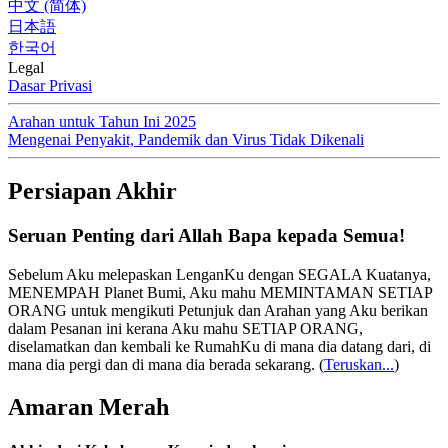
中文 (简体)
日本語
한국어
Legal
Dasar Privasi
Arahan untuk Tahun Ini 2025
Mengenai Penyakit, Pandemik dan Virus Tidak Dikenali
Persiapan Akhir
Seruan Penting dari Allah Bapa kepada Semua!
Sebelum Aku melepaskan LenganKu dengan SEGALA Kuatanya,
MENEMPAH Planet Bumi, Aku mahu MEMINTAMAN SETIAP
ORANG untuk mengikuti Petunjuk dan Arahan yang Aku berikan
dalam Pesanan ini kerana Aku mahu SETIAP ORANG,
diselamatkan dan kembali ke RumahKu di mana dia datang dari, di
mana dia pergi dan di mana dia berada sekarang.
(
Teruskan...
)
Amaran Merah