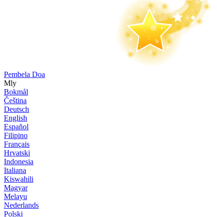
Pembela Doa
Mly
Bokmål
Čeština
Deutsch
English
Español
Filipino
Français
Hrvatski
Indonesia
Italiana
Kiswahili
Magyar
Melayu
Nederlands
Polski