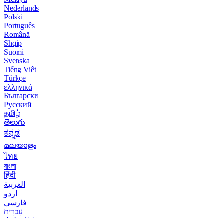
Nederlands
Polski
Português
Română
Shqip
Suomi
Svenska
Tiếng Việt
Türkçe
ελληνικά
Български
Русский
தமிழ்
తెలుగు
ಕನ್ನಡ
മലയാളം
ไทย
বাংলা
हिंदी
العربية
اردو
فارسی
עִברִית