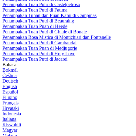
Penampakan Tuan Putri di Castelpetroso
Penampakan Tuan Putri di Fatima
Penampakan Tuhan dan Puan Kami di Campinas
Penampakan Tuan Putri di Beauraing
Penampakan Tuan Puan di Heede
Penampakan Tuan Putri di Ghiaie di Bonate
Penampakan Rosa Mistica di Montichiari dan Fontanelle
Penampakan Tuan Putri di Garabandal
Penampakan Tuan Puan di Medjugorje
Penampakan Tuan Putri di Holy Love
Penampakan Tuan Putri di Jacarei
Bahasa
Bokmål
Čeština
Deutsch
English
Español
Filipino
Français
Hrvatski
Indonesia
Italiana
Kiswahili
Magyar
Melayu