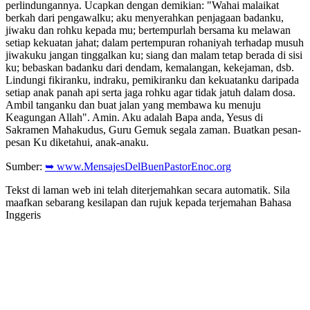
perlindungannya. Ucapkan dengan demikian: "Wahai malaikat
berkah dari pengawalku; aku menyerahkan penjagaan badanku,
jiwaku dan rohku kepada mu; bertempurlah bersama ku melawan
setiap kekuatan jahat; dalam pertempuran rohaniyah terhadap musuh
jiwakuku jangan tinggalkan ku; siang dan malam tetap berada di sisi
ku; bebaskan badanku dari dendam, kemalangan, kekejaman, dsb.
Lindungi fikiranku, indraku, pemikiranku dan kekuatanku daripada
setiap anak panah api serta jaga rohku agar tidak jatuh dalam dosa.
Ambil tanganku dan buat jalan yang membawa ku menuju
Keagungan Allah". Amin. Aku adalah Bapa anda, Yesus di
Sakramen Mahakudus, Guru Gemuk segala zaman. Buatkan pesan-
pesan Ku diketahui, anak-anaku.
Sumber:
➥ www.MensajesDelBuenPastorEnoc.org
Tekst di laman web ini telah diterjemahkan secara automatik. Sila
maafkan sebarang kesilapan dan rujuk kepada terjemahan Bahasa
Inggeris