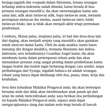
berjaga-jagalah dan waspada dalam fikiranmu, kerana serangan
terhadap indera-inderamu sudah dimulai; kamu berada di fasa
pertama serangan musuhKu; dia akan menentangkan kamu satu
sama lain; adik akan melawan adik, bapa melawan anak, menantu
perempuan melawan ibu mertua, suami melawan isteri, lelaki
melawan lelaki, dan ia tidak akan menjadi akhir tetapi permulaan
penderitaan.
Cemburu, fikiran palsu, imajinasi palsu, iri hati dan dosa-dosa lain
dari daging, akan menjadi senjata yang musuhKu akan gunakan
untuk mencuri damai kamu. Oleh itu anak-anakku; kamu harus
menutup diri dengan darahKu, terutama fikiranmu dan indera-
inderamu; seru kehadirannya Guardian Angel kamu; dia akan
membantu kamu dalam pertempuran rohani anda dan akan
memainkan peranan yang sangat penting dalam pembebasan kamu.
Jangan bodoh dan bodoh ingin bertarung dengan cara sendiri, tanpa
perlindungan dari Syurga; ingatlah bahawa ini adalah serangan
rohani yang hanya dapat diimbangi oleh doa, puasa, iman, kerja dan
ketabahan.
Seru then kehadiran Malaikat Pengawal anda; dia akan bertempur
bersama anda dan tidak akan membenarkan anak panah api dari
setan itu untuk mencederakan anda; saya berikan doa perlindungan
ini kepada Malaikat Pengawal anda; supaya anda dapat
mengucapkannya siang dan malam serta tetap berada di bawah