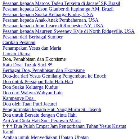
Pesanan kepada Marcos Tadeu Teixeira di Jacareí SP, Brazil
Pesanan kepada Edson Glauber di Itapiranga AM, Brazil
Pesanan kepada Suaka Keluarga Kudus, USA
Pesanan kepada Anak-Anak Pembaharuan, USA
Pesanan kepada John Leary di Rochester NY, USA
Pesanan kepada Maureen Sweeney-Kyle di North Ridgeville, USA
Pesanan dari Berbagai Sumber
Carikan Pesanan
Penampakan Yesus dan Maria
Laman Utama
Doa, Penahbisan dan Ekorsisme
Ratu Doa: Tuzuk Suci
🌹
Berbagai Doa, Penahbisan dan Ekorsisme
Doa-doa dari Yesus Gemilang Pengembara ke Enoch
Doa untuk Persiapan Ilahi Hati-Hati
Doa Suaka Keluarga Kudus
Doa dari Wahyu-Wahyan Lain
Kampanye Doa
Doa oleh Tuan Putri Jacarei
Penghormatan kepada Hati Yang Murni St. Joseph
Doa untuk Bersatu dengan Cinta Ilahi
Api Api Cinta Hati Suci Perawan Maria
†
†
†
Dua Puluh Empat Jam Pengorbanan Tuhan Yesus Kristus
Kami
Arahan untuk Menyediakan Ubatan-Ubatan