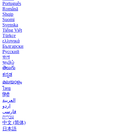
Português
Română
Shqip
Suomi
Svenska
Tiếng Việt
Türkçe
ελληνικά
Български
Русский
বাংলা
বதமிழ்
తెలుగు
ಕನ್ನಡ
മലയാളം
ไทย
हिंदी
العربية
اردو
فارسی
עִברִית
中文 (简体)
日本語