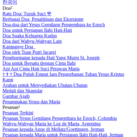
한국어
Doa²
Ratu Doa: Tuzuk Suci
🌹
Berbagai Doa, Penahbisan dan Ekorsisme
Doa-doa dari Yesus Gemilang Pengembara ke Enoch
Doa untuk Persiapan Ilahi Hati-Hati
Doa Suaka Keluarga Kudus
Doa dari Wahyu-Wahyan Lain
Kampanye Doa
Doa oleh Tuan Putri Jacarei
Penghormatan kepada Hati Yang Murni St. Joseph
Doa untuk Bersatu dengan Cinta Ilahi
Api Api Cinta Hati Suci Perawan Maria
†
†
†
Dua Puluh Empat Jam Pengorbanan Tuhan Yesus Kristus
Kami
Arahan untuk Menyediakan Ubatan-Ubatan
Medali dan Skapular
Gambar Ajaib
Penampakan Yesus dan Maria
Pesanan²
Pesanan Terkini
Pesanan Yesus Gemilang Pengembara ke Enoch, Colombia
Wahyu-Wahyan Maria ke Luz de Maria, Argentina
Pesanan kepada Anne di Mellatz/Goettingen, Jerman
Pesanan kepada Maria untuk Persiapan Ilahi Hati-Hati, Jerman