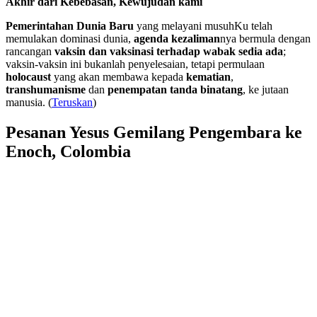
Akhir dari Kebebasan, Kewujudan kami
Pemerintahan Dunia Baru
yang melayani musuhKu telah
memulakan dominasi dunia,
agenda kezaliman
nya bermula dengan
rancangan
vaksin dan vaksinasi terhadap wabak sedia ada
;
vaksin-vaksin ini bukanlah penyelesaian, tetapi permulaan
holocaust
yang akan membawa kepada
kematian
,
transhumanisme
dan
penempatan tanda binatang
, ke jutaan
manusia. (
Teruskan
)
Pesanan Yesus Gemilang Pengembara ke
Enoch, Colombia