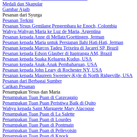
Medali dan Skapular
Gambar Ajaib
Pesanan dari Syurga
Pesanan Terkini
Pesanan Yesus Gemilang Pengembara ke Enoch, Colombia
Wahyu-Wahyan Maria ke Luz de Maria, Argentina
Pesanan kepada Anne di Mellatz/Goettingen, Jerman
Pesanan kepada Maria untuk Persiapan Ilahi Hati-Hati, Jerman
Pesanan kepada Marcos Tadeu Teixeira di Jacareí SP, Brazil
Pesanan kepada Edson Glauber di Itapiranga AM, Brazil
Pesanan kepada Suaka Keluarga Kudus, USA
Pesanan kepada Anak-Anak Pembaharuan, USA
Pesanan kepada John Leary di Rochester NY, USA
Pesanan kepada Maureen Sweeney-Kyle di North Ridgeville, USA
Pesanan dari Berbagai Sumber
Carikan Pesanan
Penampakan Yesus dan Maria
Penampakan Tuan Puan di Caravaggio
Penampakan Tuan Puan Peristiwa Baik di Quito
Wahyu kepada Saint Margarete Mary Alacoque
Penampakan Tuan Puan di La Salette
Penampakan Tuan Puan di Lourdes
Penampakan Tuan Puan di Pontmain
Penampakan Tuan Puan di Pellevoisin
Penampakan Tuan Puan di Knock