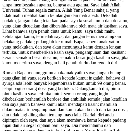
tanpa membezakan agama, bangsa atau agama. Saya ialah Allah
Universal, Tuhan segala zaman, Allah Yang Benar sahaja, yang
tidak mahu melihat kamu kehilangan dan mati abadi. Dekatlah
padaku, jangan takut; letakkan pada saya kesusahanmu dan dosamu,
yang akan dicucikan dan dibersihkannya oleh mata air kasihan saya.
Lihat bahawa saya penuh cinta untuk kamu, saya tidak mahu
kehilangan kamu; terimalah saya, dan jangan terus memalingkan
belakang padaku; pulanglah ke rumah Bapa, seperti anak yatim
yang melakukan, dan saya akan menunggu kamu dengan lengan
terbuka, untuk memberikan kasih saya, pengampunan dan kasihan;
kerana semakin besar dosamu, semakin besar juga kasihan saya, jika
kamu menerima saya, dengan hati penuh rindu dan rendah diri.
Rumah Bapa menunggumu anak-anak yatim saya; jangan buang
panggilan ini yang saya berikan kepada kamu; ingatlah, bahawa di
syurga ada lebih banyak kegembiraan bukan untuk 99 orang benar,
tetapi bagi seorang dosa yang bertukar. Datangkanlah diri, pintu-
pintu kasihan saya terbuka untuk semua orang yang ingin
dibebaskan; berhentilah berdosa dan ambillah semula jalan keadilan
dan saya jamin bahawa kamu akan mendapati kasih; mandilah
dalam mata air pengampunan dan kamu akan bersih dan tanpa dosa,
dan tidak lagi diingatkan tentang masa lalu. Biarlah diri anda
dipimpin oleh saya, dan saya akan membawa kamu kepada padang
hijau dan air segar ciptaan baru saya. Dia mencintaimu dan
menunggu dengan lengan terbuka, Bapamu, Yesus Kasihan Tak