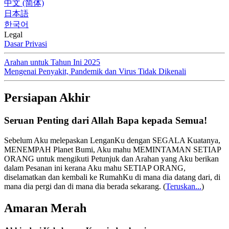
中文 (简体)
日本語
한국어
Legal
Dasar Privasi
Arahan untuk Tahun Ini 2025
Mengenai Penyakit, Pandemik dan Virus Tidak Dikenali
Persiapan Akhir
Seruan Penting dari Allah Bapa kepada Semua!
Sebelum Aku melepaskan LenganKu dengan SEGALA Kuatanya,
MENEMPAH Planet Bumi, Aku mahu MEMINTAMAN SETIAP
ORANG untuk mengikuti Petunjuk dan Arahan yang Aku berikan
dalam Pesanan ini kerana Aku mahu SETIAP ORANG,
diselamatkan dan kembali ke RumahKu di mana dia datang dari, di
mana dia pergi dan di mana dia berada sekarang.
(
Teruskan...
)
Amaran Merah