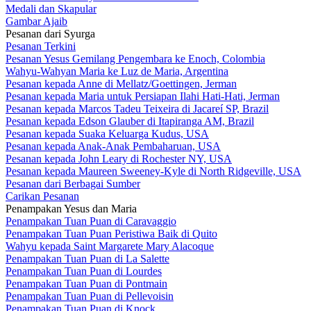
Medali dan Skapular
Gambar Ajaib
Pesanan dari Syurga
Pesanan Terkini
Pesanan Yesus Gemilang Pengembara ke Enoch, Colombia
Wahyu-Wahyan Maria ke Luz de Maria, Argentina
Pesanan kepada Anne di Mellatz/Goettingen, Jerman
Pesanan kepada Maria untuk Persiapan Ilahi Hati-Hati, Jerman
Pesanan kepada Marcos Tadeu Teixeira di Jacareí SP, Brazil
Pesanan kepada Edson Glauber di Itapiranga AM, Brazil
Pesanan kepada Suaka Keluarga Kudus, USA
Pesanan kepada Anak-Anak Pembaharuan, USA
Pesanan kepada John Leary di Rochester NY, USA
Pesanan kepada Maureen Sweeney-Kyle di North Ridgeville, USA
Pesanan dari Berbagai Sumber
Carikan Pesanan
Penampakan Yesus dan Maria
Penampakan Tuan Puan di Caravaggio
Penampakan Tuan Puan Peristiwa Baik di Quito
Wahyu kepada Saint Margarete Mary Alacoque
Penampakan Tuan Puan di La Salette
Penampakan Tuan Puan di Lourdes
Penampakan Tuan Puan di Pontmain
Penampakan Tuan Puan di Pellevoisin
Penampakan Tuan Puan di Knock