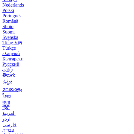
Nederlands
Polski
Português
Română
Shqip
Suomi
Svenska
Tiếng Việt
Türkçe
ελληνικά
Български
Русский
தமிழ்
తెలుగు
ಕನ್ನಡ
മലയാളം
ไทย
বাংলা
हिंदी
العربية
اردو
فارسی
עִברִית