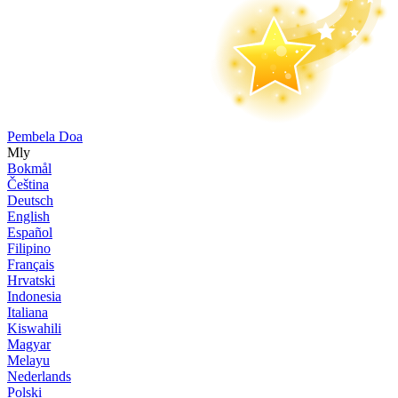
Pembela Doa
Mly
Bokmål
Čeština
Deutsch
English
Español
Filipino
Français
Hrvatski
Indonesia
Italiana
Kiswahili
Magyar
Melayu
Nederlands
Polski