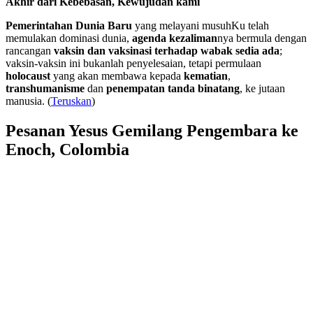
Akhir dari Kebebasan, Kewujudan kami
Pemerintahan Dunia Baru
yang melayani musuhKu telah
memulakan dominasi dunia,
agenda kezaliman
nya bermula dengan
rancangan
vaksin dan vaksinasi terhadap wabak sedia ada
;
vaksin-vaksin ini bukanlah penyelesaian, tetapi permulaan
holocaust
yang akan membawa kepada
kematian
,
transhumanisme
dan
penempatan tanda binatang
, ke jutaan
manusia. (
Teruskan
)
Pesanan Yesus Gemilang Pengembara ke
Enoch, Colombia