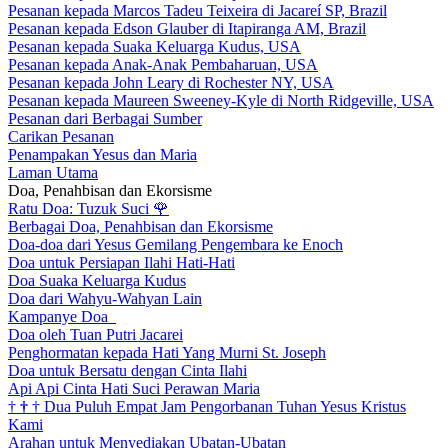
Pesanan kepada Marcos Tadeu Teixeira di Jacareí SP, Brazil
Pesanan kepada Edson Glauber di Itapiranga AM, Brazil
Pesanan kepada Suaka Keluarga Kudus, USA
Pesanan kepada Anak-Anak Pembaharuan, USA
Pesanan kepada John Leary di Rochester NY, USA
Pesanan kepada Maureen Sweeney-Kyle di North Ridgeville, USA
Pesanan dari Berbagai Sumber
Carikan Pesanan
Penampakan Yesus dan Maria
Laman Utama
Doa, Penahbisan dan Ekorsisme
Ratu Doa: Tuzuk Suci
🌹
Berbagai Doa, Penahbisan dan Ekorsisme
Doa-doa dari Yesus Gemilang Pengembara ke Enoch
Doa untuk Persiapan Ilahi Hati-Hati
Doa Suaka Keluarga Kudus
Doa dari Wahyu-Wahyan Lain
Kampanye Doa
Doa oleh Tuan Putri Jacarei
Penghormatan kepada Hati Yang Murni St. Joseph
Doa untuk Bersatu dengan Cinta Ilahi
Api Api Cinta Hati Suci Perawan Maria
†
†
†
Dua Puluh Empat Jam Pengorbanan Tuhan Yesus Kristus
Kami
Arahan untuk Menyediakan Ubatan-Ubatan