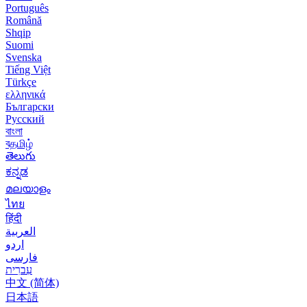
Português
Română
Shqip
Suomi
Svenska
Tiếng Việt
Türkçe
ελληνικά
Български
Русский
বাংলা
বதமிழ்
తెలుగు
ಕನ್ನಡ
മലയാളം
ไทย
हिंदी
العربية
اردو
فارسی
עִברִית
中文 (简体)
日本語