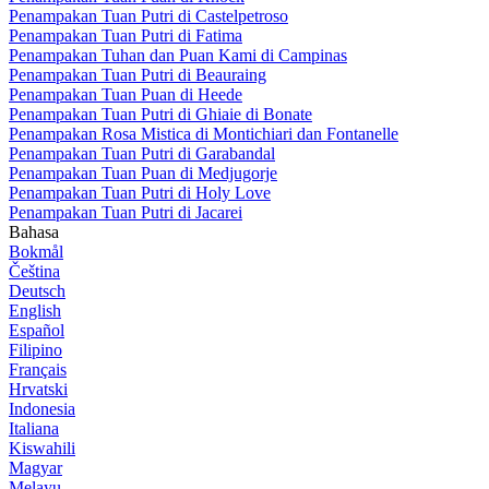
Penampakan Tuan Putri di Castelpetroso
Penampakan Tuan Putri di Fatima
Penampakan Tuhan dan Puan Kami di Campinas
Penampakan Tuan Putri di Beauraing
Penampakan Tuan Puan di Heede
Penampakan Tuan Putri di Ghiaie di Bonate
Penampakan Rosa Mistica di Montichiari dan Fontanelle
Penampakan Tuan Putri di Garabandal
Penampakan Tuan Puan di Medjugorje
Penampakan Tuan Putri di Holy Love
Penampakan Tuan Putri di Jacarei
Bahasa
Bokmål
Čeština
Deutsch
English
Español
Filipino
Français
Hrvatski
Indonesia
Italiana
Kiswahili
Magyar
Melayu