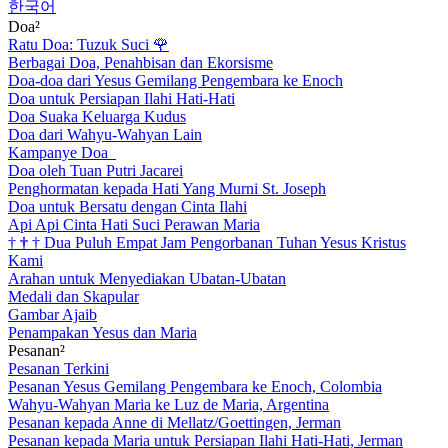
한국어
Doa²
Ratu Doa: Tuzuk Suci
🌹
Berbagai Doa, Penahbisan dan Ekorsisme
Doa-doa dari Yesus Gemilang Pengembara ke Enoch
Doa untuk Persiapan Ilahi Hati-Hati
Doa Suaka Keluarga Kudus
Doa dari Wahyu-Wahyan Lain
Kampanye Doa
Doa oleh Tuan Putri Jacarei
Penghormatan kepada Hati Yang Murni St. Joseph
Doa untuk Bersatu dengan Cinta Ilahi
Api Api Cinta Hati Suci Perawan Maria
†
†
†
Dua Puluh Empat Jam Pengorbanan Tuhan Yesus Kristus
Kami
Arahan untuk Menyediakan Ubatan-Ubatan
Medali dan Skapular
Gambar Ajaib
Penampakan Yesus dan Maria
Pesanan²
Pesanan Terkini
Pesanan Yesus Gemilang Pengembara ke Enoch, Colombia
Wahyu-Wahyan Maria ke Luz de Maria, Argentina
Pesanan kepada Anne di Mellatz/Goettingen, Jerman
Pesanan kepada Maria untuk Persiapan Ilahi Hati-Hati, Jerman