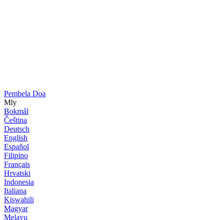
Pembela Doa
Mly
Bokmål
Čeština
Deutsch
English
Español
Filipino
Français
Hrvatski
Indonesia
Italiana
Kiswahili
Magyar
Melayu