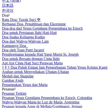
中文 (简体)
日本語
한국어
Doa²
Ratu Doa: Tuzuk Suci
🌹
Berbagai Doa, Penahbisan dan Ekorsisme
Doa-doa dari Yesus Gemilang Pengembara ke Enoch
Doa untuk Persiapan Ilahi Hati-Hati
Doa Suaka Keluarga Kudus
Doa dari Wahyu-Wahyan Lain
Kampanye Doa
Doa oleh Tuan Putri Jacarei
Penghormatan kepada Hati Yang Murni St. Joseph
Doa untuk Bersatu dengan Cinta Ilahi
Api Api Cinta Hati Suci Perawan Maria
†
†
†
Dua Puluh Empat Jam Pengorbanan Tuhan Yesus Kristus Kami
Arahan untuk Menyediakan Ubatan-Ubatan
Medali dan Skapular
Gambar Ajaib
Penampakan Yesus dan Maria
Pesanan²
Pesanan Terkini
Pesanan Yesus Gemilang Pengembara ke Enoch, Colombia
Wahyu-Wahyan Maria ke Luz de Maria, Argentina
Pesanan kepada Anne di Mellatz/Goettingen, Jerman