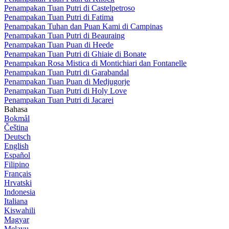
Penampakan Tuan Putri di Castelpetroso
Penampakan Tuan Putri di Fatima
Penampakan Tuhan dan Puan Kami di Campinas
Penampakan Tuan Putri di Beauraing
Penampakan Tuan Puan di Heede
Penampakan Tuan Putri di Ghiaie di Bonate
Penampakan Rosa Mistica di Montichiari dan Fontanelle
Penampakan Tuan Putri di Garabandal
Penampakan Tuan Puan di Medjugorje
Penampakan Tuan Putri di Holy Love
Penampakan Tuan Putri di Jacarei
Bahasa
Bokmål
Čeština
Deutsch
English
Español
Filipino
Français
Hrvatski
Indonesia
Italiana
Kiswahili
Magyar
Melayu