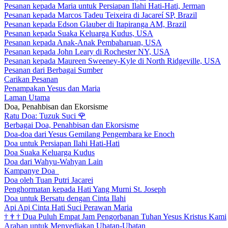
Pesanan kepada Maria untuk Persiapan Ilahi Hati-Hati, Jerman
Pesanan kepada Marcos Tadeu Teixeira di Jacareí SP, Brazil
Pesanan kepada Edson Glauber di Itapiranga AM, Brazil
Pesanan kepada Suaka Keluarga Kudus, USA
Pesanan kepada Anak-Anak Pembaharuan, USA
Pesanan kepada John Leary di Rochester NY, USA
Pesanan kepada Maureen Sweeney-Kyle di North Ridgeville, USA
Pesanan dari Berbagai Sumber
Carikan Pesanan
Penampakan Yesus dan Maria
Laman Utama
Doa, Penahbisan dan Ekorsisme
Ratu Doa: Tuzuk Suci
🌹
Berbagai Doa, Penahbisan dan Ekorsisme
Doa-doa dari Yesus Gemilang Pengembara ke Enoch
Doa untuk Persiapan Ilahi Hati-Hati
Doa Suaka Keluarga Kudus
Doa dari Wahyu-Wahyan Lain
Kampanye Doa
Doa oleh Tuan Putri Jacarei
Penghormatan kepada Hati Yang Murni St. Joseph
Doa untuk Bersatu dengan Cinta Ilahi
Api Api Cinta Hati Suci Perawan Maria
†
†
†
Dua Puluh Empat Jam Pengorbanan Tuhan Yesus Kristus Kami
Arahan untuk Menyediakan Ubatan-Ubatan