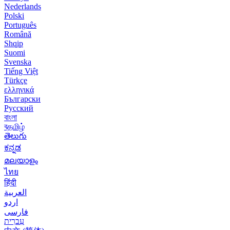
Nederlands
Polski
Português
Română
Shqip
Suomi
Svenska
Tiếng Việt
Türkçe
ελληνικά
Български
Русский
বাংলা
বதமிழ்
తెలుగు
ಕನ್ನಡ
മലയാളം
ไทย
हिंदी
العربية
اردو
فارسی
עִברִית