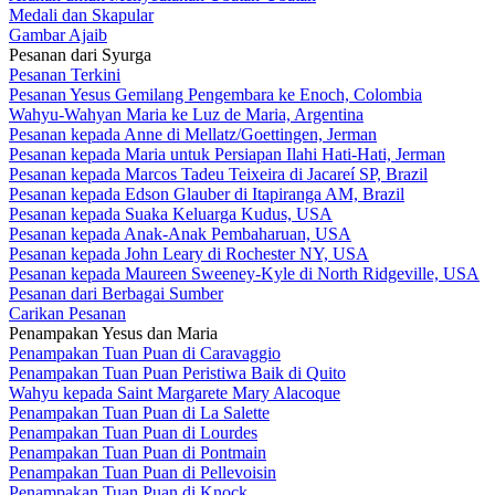
Medali dan Skapular
Gambar Ajaib
Pesanan dari Syurga
Pesanan Terkini
Pesanan Yesus Gemilang Pengembara ke Enoch, Colombia
Wahyu-Wahyan Maria ke Luz de Maria, Argentina
Pesanan kepada Anne di Mellatz/Goettingen, Jerman
Pesanan kepada Maria untuk Persiapan Ilahi Hati-Hati, Jerman
Pesanan kepada Marcos Tadeu Teixeira di Jacareí SP, Brazil
Pesanan kepada Edson Glauber di Itapiranga AM, Brazil
Pesanan kepada Suaka Keluarga Kudus, USA
Pesanan kepada Anak-Anak Pembaharuan, USA
Pesanan kepada John Leary di Rochester NY, USA
Pesanan kepada Maureen Sweeney-Kyle di North Ridgeville, USA
Pesanan dari Berbagai Sumber
Carikan Pesanan
Penampakan Yesus dan Maria
Penampakan Tuan Puan di Caravaggio
Penampakan Tuan Puan Peristiwa Baik di Quito
Wahyu kepada Saint Margarete Mary Alacoque
Penampakan Tuan Puan di La Salette
Penampakan Tuan Puan di Lourdes
Penampakan Tuan Puan di Pontmain
Penampakan Tuan Puan di Pellevoisin
Penampakan Tuan Puan di Knock