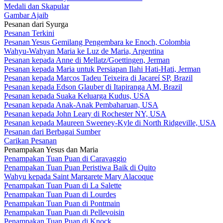
Medali dan Skapular
Gambar Ajaib
Pesanan dari Syurga
Pesanan Terkini
Pesanan Yesus Gemilang Pengembara ke Enoch, Colombia
Wahyu-Wahyan Maria ke Luz de Maria, Argentina
Pesanan kepada Anne di Mellatz/Goettingen, Jerman
Pesanan kepada Maria untuk Persiapan Ilahi Hati-Hati, Jerman
Pesanan kepada Marcos Tadeu Teixeira di Jacareí SP, Brazil
Pesanan kepada Edson Glauber di Itapiranga AM, Brazil
Pesanan kepada Suaka Keluarga Kudus, USA
Pesanan kepada Anak-Anak Pembaharuan, USA
Pesanan kepada John Leary di Rochester NY, USA
Pesanan kepada Maureen Sweeney-Kyle di North Ridgeville, USA
Pesanan dari Berbagai Sumber
Carikan Pesanan
Penampakan Yesus dan Maria
Penampakan Tuan Puan di Caravaggio
Penampakan Tuan Puan Peristiwa Baik di Quito
Wahyu kepada Saint Margarete Mary Alacoque
Penampakan Tuan Puan di La Salette
Penampakan Tuan Puan di Lourdes
Penampakan Tuan Puan di Pontmain
Penampakan Tuan Puan di Pellevoisin
Penampakan Tuan Puan di Knock