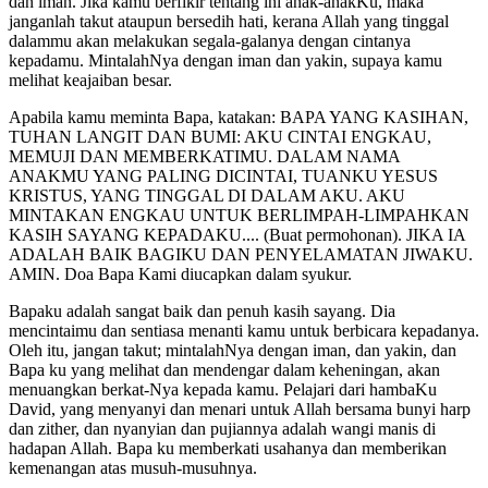
dan iman. Jika kamu berfikir tentang ini anak-anakKu, maka
janganlah takut ataupun bersedih hati, kerana Allah yang tinggal
dalammu akan melakukan segala-galanya dengan cintanya
kepadamu. MintalahNya dengan iman dan yakin, supaya kamu
melihat keajaiban besar.
Apabila kamu meminta Bapa, katakan: BAPA YANG KASIHAN,
TUHAN LANGIT DAN BUMI: AKU CINTAI ENGKAU,
MEMUJI DAN MEMBERKATIMU. DALAM NAMA
ANAKMU YANG PALING DICINTAI, TUANKU YESUS
KRISTUS, YANG TINGGAL DI DALAM AKU. AKU
MINTAKAN ENGKAU UNTUK BERLIMPAH-LIMPAHKAN
KASIH SAYANG KEPADAKU.... (Buat permohonan). JIKA IA
ADALAH BAIK BAGIKU DAN PENYELAMATAN JIWAKU.
AMIN. Doa Bapa Kami diucapkan dalam syukur.
Bapaku adalah sangat baik dan penuh kasih sayang. Dia
mencintaimu dan sentiasa menanti kamu untuk berbicara kepadanya.
Oleh itu, jangan takut; mintalahNya dengan iman, dan yakin, dan
Bapa ku yang melihat dan mendengar dalam keheningan, akan
menuangkan berkat-Nya kepada kamu. Pelajari dari hambaKu
David, yang menyanyi dan menari untuk Allah bersama bunyi harp
dan zither, dan nyanyian dan pujiannya adalah wangi manis di
hadapan Allah. Bapa ku memberkati usahanya dan memberikan
kemenangan atas musuh-musuhnya.