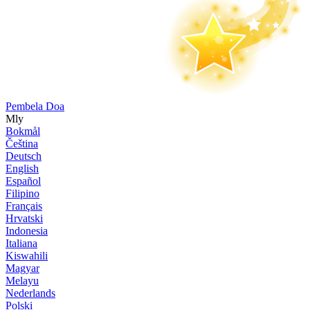
Pembela Doa
Mly
Bokmål
Čeština
Deutsch
English
Español
Filipino
Français
Hrvatski
Indonesia
Italiana
Kiswahili
Magyar
Melayu
Nederlands
Polski