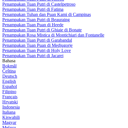
Penampakan Tuan Putri di Castelpetroso
Penampakan Tuan Putri di Fatima
Penampakan Tuhan dan Puan Kami di Campinas
Penampakan Tuan Putri di Beauraing
Penampakan Tuan Puan di Heede
Penampakan Tuan Putri di Ghiaie di Bonate
Penampakan Rosa Mistica di Montichiari dan Fontanelle
Penampakan Tuan Putri di Garabandal
Penampakan Tuan Puan di Medjugorje
Penampakan Tuan Putri di Holy Love
Penampakan Tuan Putri di Jacarei
Bahasa
Bokmål
Čeština
Deutsch
English
Español
Filipino
Français
Hrvatski
Indonesia
Italiana
Kiswahili
Magyar
Melayu