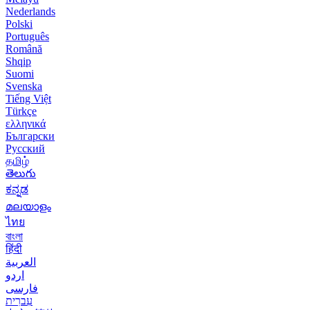
Nederlands
Polski
Português
Română
Shqip
Suomi
Svenska
Tiếng Việt
Türkçe
ελληνικά
Български
Русский
தமிழ்
తెలుగు
ಕನ್ನಡ
മലയാളം
ไทย
বাংলা
हिंदी
العربية
اردو
فارسی
עִברִית