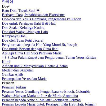
한국어
Doa²
Ratu Doa: Tuzuk Suci
🌹
Berbagai Doa, Penahbisan dan Ekorsisme
Doa-doa dari Yesus Gemilang Pengembara ke Enoch
Doa untuk Persiapan Ilahi Hati-Hati
Doa Suaka Keluarga Kudus
Doa dari Wahyu-Wahyan Lain
Kampanye Doa
Doa oleh Tuan Putri Jacarei
Penghormatan kepada Hati Yang Murni St. Joseph
Doa untuk Bersatu dengan Cinta Ilahi
Api Api Cinta Hati Suci Perawan Maria
†
†
†
Dua Puluh Empat Jam Pengorbanan Tuhan Yesus Kristus
Kami
Arahan untuk Menyediakan Ubatan-Ubatan
Medali dan Skapular
Gambar Ajaib
Penampakan Yesus dan Maria
Pesanan²
Pesanan Terkini
Pesanan Yesus Gemilang Pengembara ke Enoch, Colombia
Wahyu-Wahyan Maria ke Luz de Maria, Argentina
Pesanan kepada Anne di Mellatz/Goettingen, Jerman
Pesanan kepada Maria untuk Persiapan Ilahi Hati-Hati, Jerman