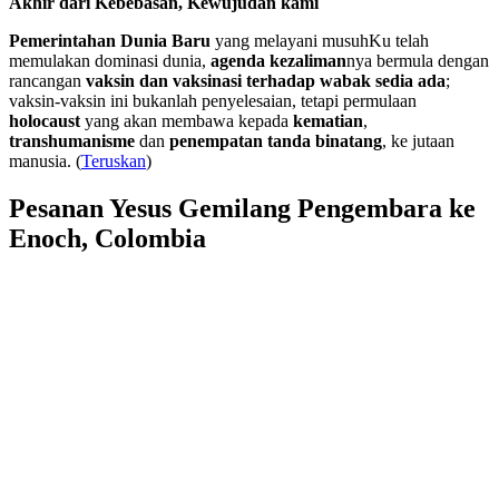
Akhir dari Kebebasan, Kewujudan kami
Pemerintahan Dunia Baru
yang melayani musuhKu telah
memulakan dominasi dunia,
agenda kezaliman
nya bermula dengan
rancangan
vaksin dan vaksinasi terhadap wabak sedia ada
;
vaksin-vaksin ini bukanlah penyelesaian, tetapi permulaan
holocaust
yang akan membawa kepada
kematian
,
transhumanisme
dan
penempatan tanda binatang
, ke jutaan
manusia. (
Teruskan
)
Pesanan Yesus Gemilang Pengembara ke
Enoch, Colombia