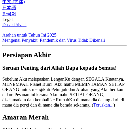
中文 (简体)
日本語
한국어
Legal
Dasar Privasi
Arahan untuk Tahun Ini 2025
Mengenai Penyakit, Pandemik dan Virus Tidak Dikenali
Persiapan Akhir
Seruan Penting dari Allah Bapa kepada Semua!
Sebelum Aku melepaskan LenganKu dengan SEGALA Kuatanya,
MENEMPAH Planet Bumi, Aku mahu MEMINTAMAN SETIAP
ORANG untuk mengikuti Petunjuk dan Arahan yang Aku berikan
dalam Pesanan ini kerana Aku mahu SETIAP ORANG,
diselamatkan dan kembali ke RumahKu di mana dia datang dari, di
mana dia pergi dan di mana dia berada sekarang.
(
Teruskan...
)
Amaran Merah