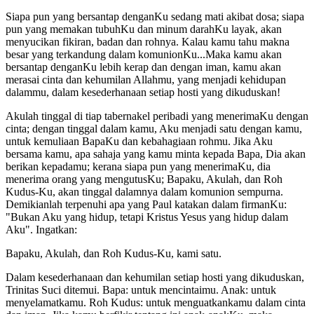
Siapa pun yang bersantap denganKu sedang mati akibat dosa; siapa
pun yang memakan tubuhKu dan minum darahKu layak, akan
menyucikan fikiran, badan dan rohnya. Kalau kamu tahu makna
besar yang terkandung dalam komunionKu...Maka kamu akan
bersantap denganKu lebih kerap dan dengan iman, kamu akan
merasai cinta dan kehumilan Allahmu, yang menjadi kehidupan
dalammu, dalam kesederhanaan setiap hosti yang dikuduskan!
Akulah tinggal di tiap tabernakel peribadi yang menerimaKu dengan
cinta; dengan tinggal dalam kamu, Aku menjadi satu dengan kamu,
untuk kemuliaan BapaKu dan kebahagiaan rohmu. Jika Aku
bersama kamu, apa sahaja yang kamu minta kepada Bapa, Dia akan
berikan kepadamu; kerana siapa pun yang menerimaKu, dia
menerima orang yang mengutusKu; Bapaku, Akulah, dan Roh
Kudus-Ku, akan tinggal dalamnya dalam komunion sempurna.
Demikianlah terpenuhi apa yang Paul katakan dalam firmanKu:
"Bukan Aku yang hidup, tetapi Kristus Yesus yang hidup dalam
Aku". Ingatkan:
Bapaku, Akulah, dan Roh Kudus-Ku, kami satu.
Dalam kesederhanaan dan kehumilan setiap hosti yang dikuduskan,
Trinitas Suci ditemui. Bapa: untuk mencintaimu. Anak: untuk
menyelamatkamu. Roh Kudus: untuk menguatkankamu dalam cinta