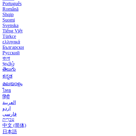
Português
Română
Shqip
Suomi
Svenska
Tiếng Việt
Türkçe
ελληνικά
Български
Русский
বাংলা
বதமிழ்
తెలుగు
ಕನ್ನಡ
മലയാളം
ไทย
हिंदी
العربية
اردو
فارسی
עִברִית
中文 (简体)
日本語