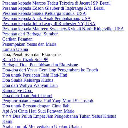
Pesanan kepada Marcos Tadeu Teixeira di Jacareí SP, Brazil
Pesanan kepada Edson Glauber di Itapiranga AM, Brazil
Pesanan kepada Suaka Keluarga Kudus, USA
Pesanan kepada Anak-Anak Pembaharuan, USA
Pesanan kepada John Leary di Rochester NY, USA
Pesanan kepada Maureen Sweeney-Kyle di North Ridgeville, USA
Pesanan dari Berbagai Sumber
Carikan Pesanan
Penampakan Yesus dan Maria
Laman Utama
Doa, Penahbisan dan Ekorsisme
Ratu Doa: Tuzuk Suci
🌹
Berbagai Doa, Penahbisan dan Ekorsisme
Doa-doa dari Yesus Gemilang Pengembara ke Enoch
Doa untuk Persiapan Ilahi Hati-Hati
Doa Suaka Keluarga Kudus
Doa dari Wahyu-Wahyan Lain
Kampanye Doa
Doa oleh Tuan Putri Jacarei
Penghormatan kepada Hati Yang Murni St. Joseph
Doa untuk Bersatu dengan Cinta Ilahi
Api Api Cinta Hati Suci Perawan Maria
†
†
†
Dua Puluh Empat Jam Pengorbanan Tuhan Yesus Kristus
Kami
Arahan untuk Menyediakan Ubatan-Ubatan