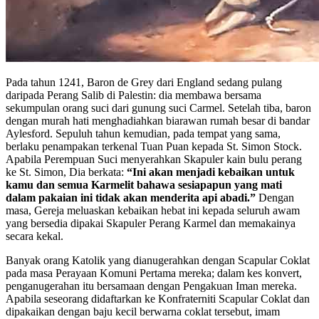
Pada tahun 1241, Baron de Grey dari England sedang pulang
daripada Perang Salib di Palestin: dia membawa bersama
sekumpulan orang suci dari gunung suci Carmel. Setelah tiba, baron
dengan murah hati menghadiahkan biarawan rumah besar di bandar
Aylesford. Sepuluh tahun kemudian, pada tempat yang sama,
berlaku penampakan terkenal Tuan Puan kepada St. Simon Stock.
Apabila Perempuan Suci menyerahkan Skapuler kain bulu perang
ke St. Simon, Dia berkata:
“Ini akan menjadi kebaikan untuk
kamu dan semua Karmelit bahawa sesiapapun yang mati
dalam pakaian ini tidak akan menderita api abadi.”
Dengan
masa, Gereja meluaskan kebaikan hebat ini kepada seluruh awam
yang bersedia dipakai Skapuler Perang Karmel dan memakainya
secara kekal.
Banyak orang Katolik yang dianugerahkan dengan Scapular Coklat
pada masa Perayaan Komuni Pertama mereka; dalam kes konvert,
penganugerahan itu bersamaan dengan Pengakuan Iman mereka.
Apabila seseorang didaftarkan ke Konfraterniti Scapular Coklat dan
dipakaikan dengan baju kecil berwarna coklat tersebut, imam