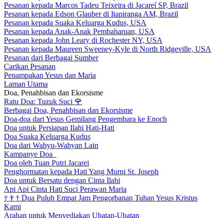
Pesanan kepada Marcos Tadeu Teixeira di Jacareí SP, Brazil
Pesanan kepada Edson Glauber di Itapiranga AM, Brazil
Pesanan kepada Suaka Keluarga Kudus, USA
Pesanan kepada Anak-Anak Pembaharuan, USA
Pesanan kepada John Leary di Rochester NY, USA
Pesanan kepada Maureen Sweeney-Kyle di North Ridgeville, USA
Pesanan dari Berbagai Sumber
Carikan Pesanan
Penampakan Yesus dan Maria
Laman Utama
Doa, Penahbisan dan Ekorsisme
Ratu Doa: Tuzuk Suci
🌹
Berbagai Doa, Penahbisan dan Ekorsisme
Doa-doa dari Yesus Gemilang Pengembara ke Enoch
Doa untuk Persiapan Ilahi Hati-Hati
Doa Suaka Keluarga Kudus
Doa dari Wahyu-Wahyan Lain
Kampanye Doa
Doa oleh Tuan Putri Jacarei
Penghormatan kepada Hati Yang Murni St. Joseph
Doa untuk Bersatu dengan Cinta Ilahi
Api Api Cinta Hati Suci Perawan Maria
†
†
†
Dua Puluh Empat Jam Pengorbanan Tuhan Yesus Kristus
Kami
Arahan untuk Menyediakan Ubatan-Ubatan