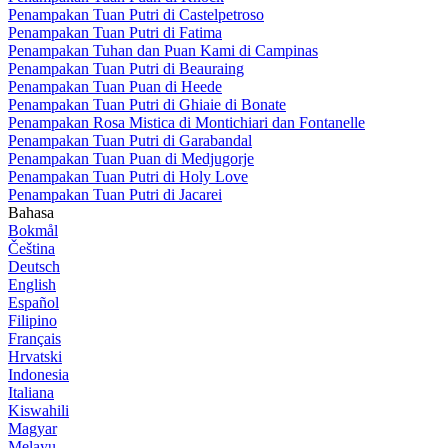
Penampakan Tuan Putri di Castelpetroso
Penampakan Tuan Putri di Fatima
Penampakan Tuhan dan Puan Kami di Campinas
Penampakan Tuan Putri di Beauraing
Penampakan Tuan Puan di Heede
Penampakan Tuan Putri di Ghiaie di Bonate
Penampakan Rosa Mistica di Montichiari dan Fontanelle
Penampakan Tuan Putri di Garabandal
Penampakan Tuan Puan di Medjugorje
Penampakan Tuan Putri di Holy Love
Penampakan Tuan Putri di Jacarei
Bahasa
Bokmål
Čeština
Deutsch
English
Español
Filipino
Français
Hrvatski
Indonesia
Italiana
Kiswahili
Magyar
Melayu