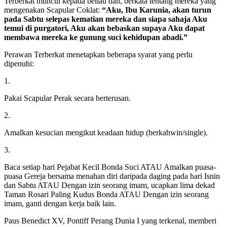
Terberkat muncul kepada beliau dan, berkata tentang mereka yang
mengenakan Scapular Coklat:
“Aku, Ibu Karunia, akan turun
pada Sabtu selepas kematian mereka dan siapa sahaja Aku
temui di purgatori, Aku akan bebaskan supaya Aku dapat
membawa mereka ke gunung suci kehidupan abadi.”
Perawan Terberkat menetapkan beberapa syarat yang perlu
dipenuhi:
1.
Pakai Scapular Perak secara berterusan.
2.
Amalkan kesucian mengikut keadaan hidup (berkahwin/single).
3.
Baca setiap hari Pejabat Kecil Bonda Suci ATAU Amalkan puasa-
puasa Gereja bersama menahan diri daripada daging pada hari Isnin
dan Sabtu ATAU Dengan izin seorang imam, ucapkan lima dekad
Taman Rosari Paling Kudus Bonda ATAU Dengan izin seorang
imam, ganti dengan kerja baik lain.
Paus Benedict XV, Pontiff Perang Dunia I yang terkenal, memberi