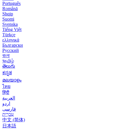
Português
Română
Shqip
Suomi
Svenska
Tiếng Việt
Türkçe
ελληνικά
Български
Русский
বাংলা
বதமிழ்
తెలుగు
ಕನ್ನಡ
മലയാളം
ไทย
हिंदी
العربية
اردو
فارسی
עִברִית
中文 (简体)
日本語