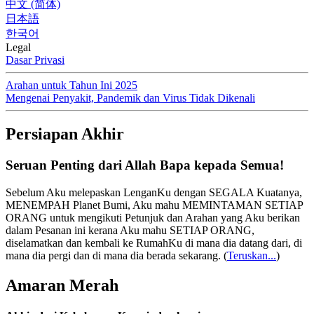
中文 (简体)
日本語
한국어
Legal
Dasar Privasi
Arahan untuk Tahun Ini 2025
Mengenai Penyakit, Pandemik dan Virus Tidak Dikenali
Persiapan Akhir
Seruan Penting dari Allah Bapa kepada Semua!
Sebelum Aku melepaskan LenganKu dengan SEGALA Kuatanya,
MENEMPAH Planet Bumi, Aku mahu MEMINTAMAN SETIAP
ORANG untuk mengikuti Petunjuk dan Arahan yang Aku berikan
dalam Pesanan ini kerana Aku mahu SETIAP ORANG,
diselamatkan dan kembali ke RumahKu di mana dia datang dari, di
mana dia pergi dan di mana dia berada sekarang.
(
Teruskan...
)
Amaran Merah