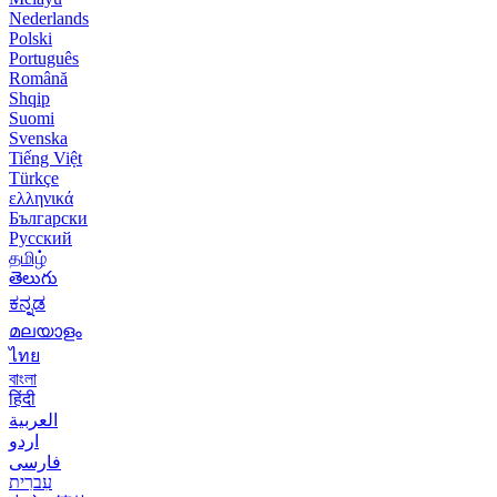
Nederlands
Polski
Português
Română
Shqip
Suomi
Svenska
Tiếng Việt
Türkçe
ελληνικά
Български
Русский
தமிழ்
తెలుగు
ಕನ್ನಡ
മലയാളം
ไทย
বাংলা
हिंदी
العربية
اردو
فارسی
עִברִית