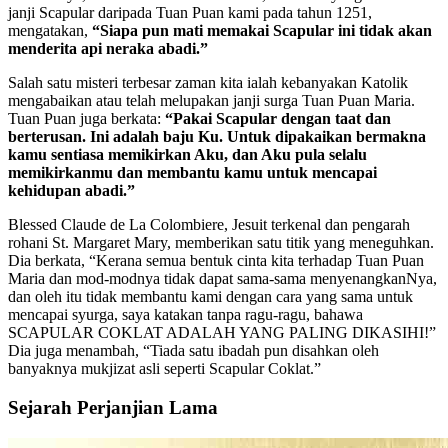
janji Scapular daripada Tuan Puan kami pada tahun 1251,
mengatakan,
“Siapa pun mati memakai Scapular ini tidak akan
menderita api neraka abadi.”
Salah satu misteri terbesar zaman kita ialah kebanyakan Katolik
mengabaikan atau telah melupakan janji surga Tuan Puan Maria.
Tuan Puan juga berkata:
“Pakai Scapular dengan taat dan
berterusan. Ini adalah baju Ku. Untuk dipakaikan bermakna
kamu sentiasa memikirkan Aku, dan Aku pula selalu
memikirkanmu dan membantu kamu untuk mencapai
kehidupan abadi.”
Blessed Claude de La Colombiere, Jesuit terkenal dan pengarah
rohani St. Margaret Mary, memberikan satu titik yang meneguhkan.
Dia berkata, “Kerana semua bentuk cinta kita terhadap Tuan Puan
Maria dan mod-modnya tidak dapat sama-sama menyenangkanNya,
dan oleh itu tidak membantu kami dengan cara yang sama untuk
mencapai syurga, saya katakan tanpa ragu-ragu, bahawa
SCAPULAR COKLAT ADALAH YANG PALING DIKASIHI!”
Dia juga menambah, “Tiada satu ibadah pun disahkan oleh
banyaknya mukjizat asli seperti Scapular Coklat.”
Sejarah Perjanjian Lama