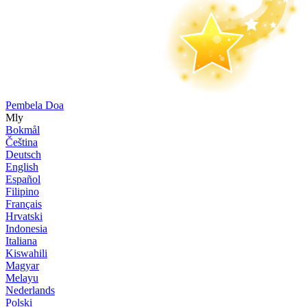
Pembela Doa
Mly
Bokmål
Čeština
Deutsch
English
Español
Filipino
Français
Hrvatski
Indonesia
Italiana
Kiswahili
Magyar
Melayu
Nederlands
Polski