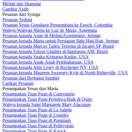
Medali dan Skapular
Gambar Ajaib
Pesanan dari Syurga
Pesanan Terkini
Pesanan Yesus Gemilang Pengembara ke Enoch, Colombia
Wahyu-Wahyan Maria ke Luz de Maria, Argentina
Pesanan kepada Anne di Mellatz/Goettingen, Jerman
Pesanan kepada Maria untuk Persiapan Ilahi Hati-Hati, Jerman
Pesanan kepada Marcos Tadeu Teixeira di Jacareí SP, Brazil
Pesanan kepada Edson Glauber di Itapiranga AM, Brazil
Pesanan kepada Suaka Keluarga Kudus, USA
Pesanan kepada Anak-Anak Pembaharuan, USA
Pesanan kepada John Leary di Rochester NY, USA
Pesanan kepada Maureen Sweeney-Kyle di North Ridgeville, USA
Pesanan dari Berbagai Sumber
Carikan Pesanan
Penampakan Yesus dan Maria
Penampakan Tuan Puan di Caravaggio
Penampakan Tuan Puan Peristiwa Baik di Quito
Wahyu kepada Saint Margarete Mary Alacoque
Penampakan Tuan Puan di La Salette
Penampakan Tuan Puan di Lourdes
Penampakan Tuan Puan di Pontmain
Penampakan Tuan Puan di Pellevoisin
Penampakan Tuan Puan di Knock