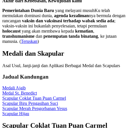
Akhir dari Kebebasan, Kewujudan kami
Pemerintahan Dunia Baru
yang melayani musuhKu telah
memulakan dominasi dunia,
agenda kezaliman
nya bermula dengan
rancangan
vaksin dan vaksinasi terhadap wabak sedia ada
;
vaksin-vaksin ini bukanlah penyelesaian, tetapi permulaan
holocaust
yang akan membawa kepada
kematian
,
transhumanisme
dan
penempatan tanda binatang
, ke jutaan
manusia. (
Teruskan
)
Medali dan Skapular
Asal Usul, Janji-janji dan Aplikasi Berbagai Medal dan Scapulars
Jadual Kandungan
Medali Ajaib
Medal St. Benedict
Scapular Coklat Tuan Puan Carmel
Scapular Biru Pengasihan Suci
Scapular Merah Pengorbanan Yesus
Scapular Hijau
Scapular Coklat Tuan Puan Carmel