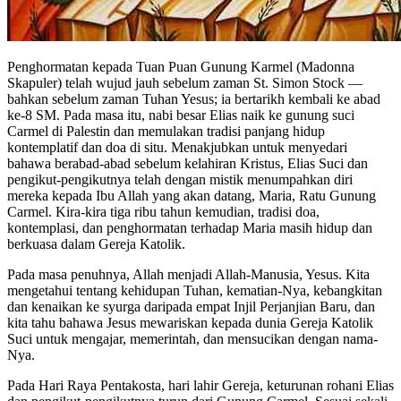
Penghormatan kepada Tuan Puan Gunung Karmel (Madonna
Skapuler) telah wujud jauh sebelum zaman St. Simon Stock —
bahkan sebelum zaman Tuhan Yesus; ia bertarikh kembali ke abad
ke-8 SM. Pada masa itu, nabi besar Elias naik ke gunung suci
Carmel di Palestin dan memulakan tradisi panjang hidup
kontemplatif dan doa di situ. Menakjubkan untuk menyedari
bahawa berabad-abad sebelum kelahiran Kristus, Elias Suci dan
pengikut-pengikutnya telah dengan mistik menumpahkan diri
mereka kepada Ibu Allah yang akan datang, Maria, Ratu Gunung
Carmel. Kira-kira tiga ribu tahun kemudian, tradisi doa,
kontemplasi, dan penghormatan terhadap Maria masih hidup dan
berkuasa dalam Gereja Katolik.
Pada masa penuhnya, Allah menjadi Allah-Manusia, Yesus. Kita
mengetahui tentang kehidupan Tuhan, kematian-Nya, kebangkitan
dan kenaikan ke syurga daripada empat Injil Perjanjian Baru, dan
kita tahu bahawa Jesus mewariskan kepada dunia Gereja Katolik
Suci untuk mengajar, memerintah, dan mensucikan dengan nama-
Nya.
Pada Hari Raya Pentakosta, hari lahir Gereja, keturunan rohani Elias