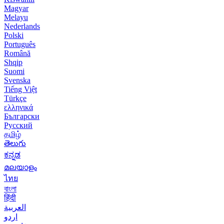
Magyar
Melayu
Nederlands
Polski
Português
Română
Shqip
Suomi
Svenska
Tiếng Việt
Türkçe
ελληνικά
Български
Русский
தமிழ்
తెలుగు
ಕನ್ನಡ
മലയാളം
ไทย
বাংলা
हिंदी
العربية
اردو