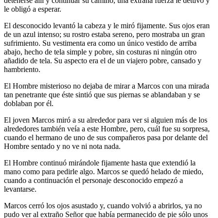
detenerse allí y continuar su camino, una extraña fuerza le detuvo y
le obligó a esperar.
El desconocido levantó la cabeza y le miró fijamente. Sus ojos eran
de un azul intenso; su rostro estaba sereno, pero mostraba un gran
sufrimiento. Su vestimenta era como un único vestido de arriba
abajo, hecho de tela simple y pobre, sin costuras ni ningún otro
añadido de tela. Su aspecto era el de un viajero pobre, cansado y
hambriento.
El Hombre misterioso no dejaba de mirar a Marcos con una mirada
tan penetrante que éste sintió que sus piernas se ablandaban y se
doblaban por él.
El joven Marcos miró a su alrededor para ver si alguien más de los
alrededores también veía a este Hombre, pero, cuál fue su sorpresa,
cuando el hermano de uno de sus compañeros pasa por delante del
Hombre sentado y no ve ni nota nada.
El Hombre continuó mirándole fijamente hasta que extendió la
mano como para pedirle algo. Marcos se quedó helado de miedo,
cuando a continuación el personaje desconocido empezó a
levantarse.
Marcos cerró los ojos asustado y, cuando volvió a abrirlos, ya no
pudo ver al extraño Señor que había permanecido de pie sólo unos