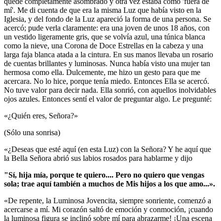
quedé completamente asombrado y otra vez estaba como 'fuera de
mí'. Me di cuenta de que era la misma Luz que había visto en la
Iglesia, y del fondo de la Luz apareció la forma de una persona. Se
acercó; pude verla claramente: era una joven de unos 18 años, con
un vestido ligeramente gris, que se volvía azul, una túnica blanca
como la nieve, una Corona de Doce Estrellas en la cabeza y una
larga faja blanca atada a la cintura. En sus manos llevaba un rosario
de cuentas brillantes y luminosas. Nunca había visto una mujer tan
hermosa como ella. Dulcemente, me hizo un gesto para que me
acercara. No lo hice, porque tenía miedo. Entonces Ella se acercó.
No tuve valor para decir nada. Ella sonrió, con aquellos inolvidables
ojos azules. Entonces sentí el valor de preguntar algo. Le pregunté:
«¿Quién eres, Señora?»
(Sólo una sonrisa)
«¿Deseas que esté aquí (en esta Luz) con la Señora? Y he aquí que
la Bella Señora abrió sus labios rosados para hablarme y dijo
"Sí, hija mía, porque te quiero....
Pero no quiero que vengas
sola; trae aquí también a muchos de Mis hijos a los que amo...».
«De repente, la Luminosa Jovencita, siempre sonriente, comenzó a
acercarse a mí. Mi corazón saltó de emoción y conmoción, ¡cuando
la luminosa figura se inclinó sobre mí para abrazarme! ¡Una escena