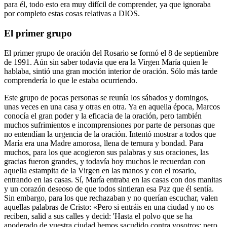
para él, todo esto era muy difícil de comprender, ya que ignoraba
por completo estas cosas relativas a DIOS.
El primer grupo
El primer grupo de oración del Rosario se formó el 8 de septiembre
de 1991. Aún sin saber todavía que era la Virgen María quien le
hablaba, sintió una gran moción interior de oración. Sólo más tarde
comprendería lo que le estaba ocurriendo.
Este grupo de pocas personas se reunía los sábados y domingos,
unas veces en una casa y otras en otra. Ya en aquella época, Marcos
conocía el gran poder y la eficacia de la oración, pero también
muchos sufrimientos e incomprensiones por parte de personas que
no entendían la urgencia de la oración. Intentó mostrar a todos que
María era una Madre amorosa, llena de ternura y bondad. Para
muchos, para los que acogieron sus palabras y sus oraciones, las
gracias fueron grandes, y todavía hoy muchos le recuerdan con
aquella estampita de la Virgen en las manos y con el rosario,
entrando en las casas. Sí, María entraba en las casas con dos manitas
y un corazón deseoso de que todos sintieran esa Paz que él sentía.
Sin embargo, para los que rechazaban y no querían escuchar, valen
aquellas palabras de Cristo: «Pero si entráis en una ciudad y no os
reciben, salid a sus calles y decid: 'Hasta el polvo que se ha
apoderado de vuestra ciudad hemos sacudido contra vosotros; pero