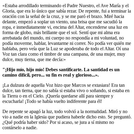
«Estaba arrodillado terminando el Padre Nuestro, el Ave María y el
Gloria, que era lo único que sabía rezar. De repente, fui a terminar la
oración con la señal de la cruz, y se me paró el brazo. Miré hacia
delante, empezó a soplar un viento, una brisa que me sacudió la
ropa, e inmediatamente vi, encima del Altar, encenderse una luz en
forma de globo, más brillante que el sol. Sentí que mi alma era
arrebatada del mundo, mi cuerpo no respondía a mi voluntad, no
podía moverme, hablar, levantarme ni correr. No podía ver quién me
hablaba, pero veía que la Luz se apoderaba de todo el Altar. Oí una
Voz tan clara como el timbre de una campana, de una mujer, muy
dulce, muy tierna, que me decía:»
"¡Hijo mío, hijo mío!
Debes santificarte.
La santidad es un
camino difícil, pero... su fin es real y glorioso...».
¡La dulzura de aquella Voz hizo que Marcos se extasiara! Era tan
dulce, tan tierna, que no sabía si estaba vivo o soñando, si estaba en
la Tierra o en el Cielo. ¡Quería quedarse allí para siempre y
escucharla! ¡Todo se había vuelto indiferente para él!
De repente se apagó la luz, todo volvió a la normalidad. Miró y no
vio a nadie en la Iglesia que pudiera haberle dicho esto. Se preguntó.
¿Qué podría haber sido? Por si acaso, se jura a sí mismo no
contárselo a nadie.