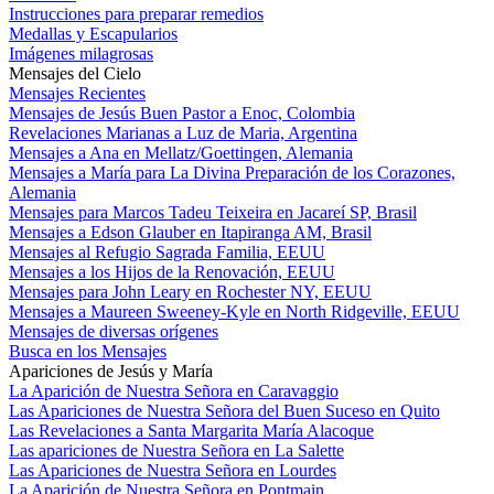
Instrucciones para preparar remedios
Medallas y Escapularios
Imágenes milagrosas
Mensajes del Cielo
Mensajes Recientes
Mensajes de Jesús Buen Pastor a Enoc, Colombia
Revelaciones Marianas a Luz de Maria, Argentina
Mensajes a Ana en Mellatz/Goettingen, Alemania
Mensajes a María para La Divina Preparación de los Corazones,
Alemania
Mensajes para Marcos Tadeu Teixeira en Jacareí SP, Brasil
Mensajes a Edson Glauber en Itapiranga AM, Brasil
Mensajes al Refugio Sagrada Familia, EEUU
Mensajes a los Hijos de la Renovación, EEUU
Mensajes para John Leary en Rochester NY, EEUU
Mensajes a Maureen Sweeney-Kyle en North Ridgeville, EEUU
Mensajes de diversas orígenes
Busca en los Mensajes
Apariciones de Jesús y María
La Aparición de Nuestra Señora en Caravaggio
Las Apariciones de Nuestra Señora del Buen Suceso en Quito
Las Revelaciones a Santa Margarita María Alacoque
Las apariciones de Nuestra Señora en La Salette
Las Apariciones de Nuestra Señora en Lourdes
La Aparición de Nuestra Señora en Pontmain