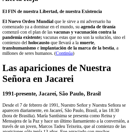
El FIN de nuestra Libertad, de nuestra Existencia
El Nuevo Orden Mundial
que le sirve a mi adversario ha
comenzado ya a dominar en el mundo, su
agenda de tiranía
comenzó con el plan de las
vacunas y vacunación contra la
pandemia existente;
vacunas estas que no son la solución, sino el
comienzo del
holocausto
que llevará a la
muerte
,
transhumanismo
e
implantación de la marca de la bestia
, a
millones de seres humanos. (
Continúa
)
Las apariciones de Nuestra
Señora en Jacarei
1991-presente, Jacareí, São Paulo, Brasil
Desde el 7 de febrero de 1991, Nuestro Señor y Nuestra Señora se
aparecen diariamente, en Jacareí, São Paulo, Brasil, a las 18:30
(hora de Brasilia). María Santísima se presenta como Reina y
Mensajera de la Paz y hace un último llamamiento a la conversión, a
través de un joven, Marcos Tadeu Teixeira, que al comienzo de las
apariciones sólo tenía 13 años. Fue agraciado con muchas