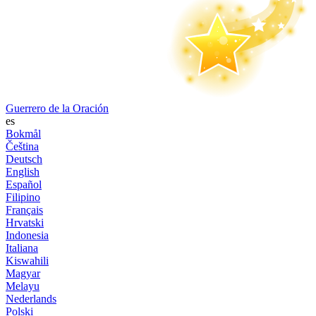
Guerrero de la Oración
es
Bokmål
Čeština
Deutsch
English
Español
Filipino
Français
Hrvatski
Indonesia
Italiana
Kiswahili
Magyar
Melayu
Nederlands
Polski