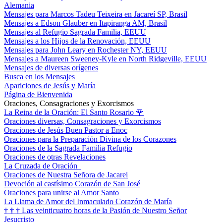
Alemania
Mensajes para Marcos Tadeu Teixeira en Jacareí SP, Brasil
Mensajes a Edson Glauber en Itapiranga AM, Brasil
Mensajes al Refugio Sagrada Familia, EEUU
Mensajes a los Hijos de la Renovación, EEUU
Mensajes para John Leary en Rochester NY, EEUU
Mensajes a Maureen Sweeney-Kyle en North Ridgeville, EEUU
Mensajes de diversas orígenes
Busca en los Mensajes
Apariciones de Jesús y María
Página de Bienvenida
Oraciones, Consagraciones y Exorcismos
La Reina de la Oración: El Santo Rosario
🌹
Oraciones diversas, Consagraciones y Exorcismos
Oraciones de Jesús Buen Pastor a Enoc
Oraciones para la Preparación Divina de los Corazones
Oraciones de la Sagrada Familia Refugio
Oraciones de otras Revelaciones
La Cruzada de Oración
Oraciones de Nuestra Señora de Jacarei
Devoción al castísimo Corazón de San José
Oraciones para unirse al Amor Santo
La Llama de Amor del Inmaculado Corazón de María
†
†
†
Las veinticuatro horas de la Pasión de Nuestro Señor
Jesucristo