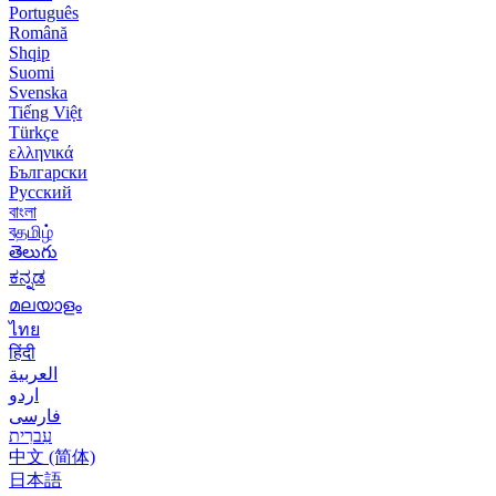
Português
Română
Shqip
Suomi
Svenska
Tiếng Việt
Türkçe
ελληνικά
Български
Русский
বাংলা
বதமிழ்
తెలుగు
ಕನ್ನಡ
മലയാളം
ไทย
हिंदी
العربية
اردو
فارسی
עִברִית
中文 (简体)
日本語