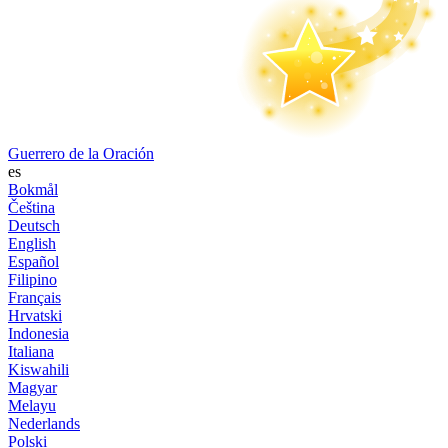
Guerrero de la Oración
es
Bokmål
Čeština
Deutsch
English
Español
Filipino
Français
Hrvatski
Indonesia
Italiana
Kiswahili
Magyar
Melayu
Nederlands
Polski