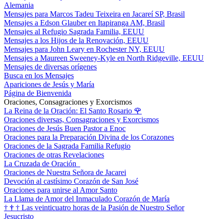
Alemania
Mensajes para Marcos Tadeu Teixeira en Jacareí SP, Brasil
Mensajes a Edson Glauber en Itapiranga AM, Brasil
Mensajes al Refugio Sagrada Familia, EEUU
Mensajes a los Hijos de la Renovación, EEUU
Mensajes para John Leary en Rochester NY, EEUU
Mensajes a Maureen Sweeney-Kyle en North Ridgeville, EEUU
Mensajes de diversas orígenes
Busca en los Mensajes
Apariciones de Jesús y María
Página de Bienvenida
Oraciones, Consagraciones y Exorcismos
La Reina de la Oración: El Santo Rosario
🌹
Oraciones diversas, Consagraciones y Exorcismos
Oraciones de Jesús Buen Pastor a Enoc
Oraciones para la Preparación Divina de los Corazones
Oraciones de la Sagrada Familia Refugio
Oraciones de otras Revelaciones
La Cruzada de Oración
Oraciones de Nuestra Señora de Jacarei
Devoción al castísimo Corazón de San José
Oraciones para unirse al Amor Santo
La Llama de Amor del Inmaculado Corazón de María
†
†
†
Las veinticuatro horas de la Pasión de Nuestro Señor
Jesucristo