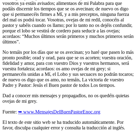
vosotros ya estáis avisados; alimentaos de mi Palabra para que
podáis discernir los tiempos que se os avecinan; de nuevo os digo
que si permanecéis firmes a Mí, y a mis preceptos, ninguna fuerza
del mal os podrá tocar. Vosotras, ovejas de mi redil, conocéis al
pastor y sabéis cuando os llamo; por lo tanto no os dejéis confundir,
porque el lobo se vestirá de cordero para seducir a las ovejas;
acordaos: “Muchos últimos serán primeros y muchos primeros serán
últimos”.
No temáis por los días que se os avecinan; yo haré que pasen lo más
pronto posible; orad y orad, para que se os acorten; vuestra oración,
fidelidad y amor, para con vuestro Dios y vuestros hermanos, será
vuestra fortaleza; acordaos: os amo ovejas de mi grey; si
permanecéis unidas a Mí, el Lobo y sus secuaces no podrán tocaros;
de nuevo os digo que os amo, no temáis, La victoria de vuestro
Padre y Pastor: Jesús el Buen pastor de todos Los tiempos.
Dad a conocer mis mensajes y propagadlos, no os quedéis quietas
ovejas de mi grey.
Fuente:
➥ www.MensajesDelBuenPastorEnoc.org
El texto de este sitio web se ha traducido automáticamente. Por
favor, disculpa cualquier error y consulta la traducción al inglés.