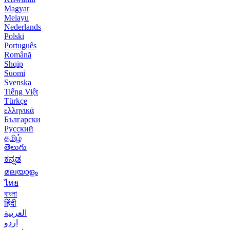
Magyar
Melayu
Nederlands
Polski
Português
Română
Shqip
Suomi
Svenska
Tiếng Việt
Türkçe
ελληνικά
Български
Русский
தமிழ்
తెలుగు
ಕನ್ನಡ
മലയാളം
ไทย
বাংলা
हिंदी
العربية
اردو