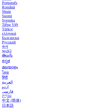
Português
Română
Shqip
Suomi
Svenska
Tiếng Việt
Türkçe
ελληνικά
Български
Русский
বাংলা
বதமிழ்
తెలుగు
ಕನ್ನಡ
മലയാളം
ไทย
हिंदी
العربية
اردو
فارسی
עִברִית
中文 (简体)
日本語