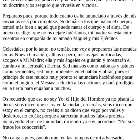
mi doctrina y os aseguro que viviréis en victoria.
Preparaos pues, porque todo cuanto os he anunciado a través de mis
enviados está por cumplirse. No temáis a los que matan el cuerpo;
temed más bien a aquel que puede matar el cuerpo y el alma. De
nuevo os digo, que no os dejaré huérfanos, mi madre ya está entre
vosotros en compañía de mi amado Miguel y mis Ejércitos
Celestiales; por lo tanto, no temáis, me voy a prepararos las moradas
en mi Nueva Creación, allí os espero, mis ovejas purificadas;
acogeos a Mi Madre; ella y mis ángeles os guiarán y mostrarán el
camino a mi Jerusalén Eterna. Sed mansos como palomas y astutos
como serpientes; sed muy prudentes en el hablar y obrar, pues el
príncipe de este mundo muy pronto se anunciará haciéndose pasar
como el ungido, el Mesías; seducirá a las naciones y hará prodigios
en la tierra para engañar a muchos.
Os recuerdo que ese no soy Yo; el Hijo del Hombre ya no pisará la
tierra; si os dicen que estoy en la ciudad, no creáis; si os dicen que
estoy en el campo, no creáis; si os dicen que vago por valles y
desiertos, no creáis; porque aparecerán muchos falsos profetas,
incluyendo el ser de iniquidad, diciendo yo soy; acordaos: “Por sus
frutos los conoceréis”.
No caigáis pues, pueblo mío, en las trampas de mi adversario,