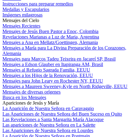
Instrucciones para preparar remedios
Medallas y Escapularios
Imágenes milagrosas
Mensajes del Cielo
Mensajes Recientes
Mensajes de Jesús Buen Pastor a Enoc, Colombia
Revelaciones Marianas a Luz de Maria, Argentina
Mensajes a Ana en Mellatz/Goettingen, Alemania
Mensajes a María para La Divina Preparación de los Corazones,
Alemania
Mensajes para Marcos Tadeu Teixeira en Jacareí SP, Brasil
Mensajes a Edson Glauber en Itapiranga AM, Brasil
Mensajes al Refugio Sagrada Familia, EEUU
Mensajes a los Hijos de la Renovación, EEUU
Mensajes para John Leary en Rochester NY, EEUU
Mensajes a Maureen Sweeney-Kyle en North Ridgeville, EEUU
Mensajes de diversas orígenes
Busca en los Mensajes
Apariciones de Jesús y María
La Aparición de Nuestra Señora en Caravaggio
Las Apariciones de Nuestra Señora del Buen Suceso en Quito
Las Revelaciones a Santa Margarita María Alacoque
Las apariciones de Nuestra Señora en La Salette
Las Apariciones de Nuestra Señora en Lourdes
La Aparición de Nuestra Señora en Pontmain