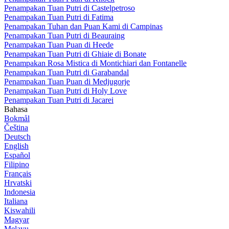
Penampakan Tuan Putri di Castelpetroso
Penampakan Tuan Putri di Fatima
Penampakan Tuhan dan Puan Kami di Campinas
Penampakan Tuan Putri di Beauraing
Penampakan Tuan Puan di Heede
Penampakan Tuan Putri di Ghiaie di Bonate
Penampakan Rosa Mistica di Montichiari dan Fontanelle
Penampakan Tuan Putri di Garabandal
Penampakan Tuan Puan di Medjugorje
Penampakan Tuan Putri di Holy Love
Penampakan Tuan Putri di Jacarei
Bahasa
Bokmål
Čeština
Deutsch
English
Español
Filipino
Français
Hrvatski
Indonesia
Italiana
Kiswahili
Magyar
Melayu