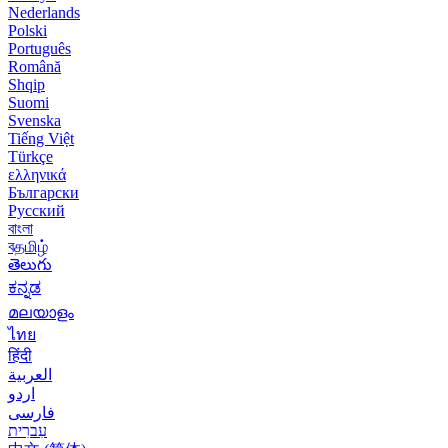
Nederlands
Polski
Português
Română
Shqip
Suomi
Svenska
Tiếng Việt
Türkçe
ελληνικά
Български
Русский
বাংলা
বதமிழ்
తెలుగు
ಕನ್ನಡ
മലയാളം
ไทย
हिंदी
العربية
اردو
فارسی
עִברִית