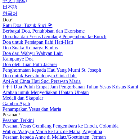
中文 (简体)
日本語
한국어
Doa²
Ratu Doa: Tuzuk Suci
🌹
Berbagai Doa, Penahbisan dan Ekorsisme
Doa-doa dari Yesus Gemilang Pengembara ke Enoch
Doa untuk Persiapan Ilahi Hati-Hati
Doa Suaka Keluarga Kudus
Doa dari Wahyu-Wahyan Lain
Kampanye Doa
Doa oleh Tuan Putri Jacarei
Penghormatan kepada Hati Yang Murni St. Joseph
Doa untuk Bersatu dengan Cinta Ilahi
Api Api Cinta Hati Suci Perawan Maria
†
†
†
Dua Puluh Empat Jam Pengorbanan Tuhan Yesus Kristus Kami
Arahan untuk Menyediakan Ubatan-Ubatan
Medali dan Skapular
Gambar Ajaib
Penampakan Yesus dan Maria
Pesanan²
Pesanan Terkini
Pesanan Yesus Gemilang Pengembara ke Enoch, Colombia
Wahyu-Wahyan Maria ke Luz de Maria, Argentina
Pesanan kepada Anne di Mellatz/Goettingen, Jerman