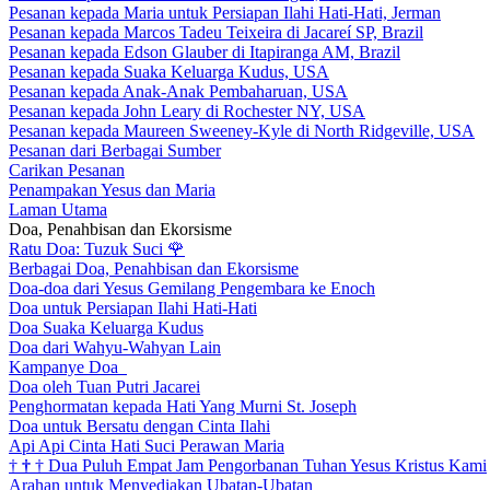
Pesanan kepada Maria untuk Persiapan Ilahi Hati-Hati, Jerman
Pesanan kepada Marcos Tadeu Teixeira di Jacareí SP, Brazil
Pesanan kepada Edson Glauber di Itapiranga AM, Brazil
Pesanan kepada Suaka Keluarga Kudus, USA
Pesanan kepada Anak-Anak Pembaharuan, USA
Pesanan kepada John Leary di Rochester NY, USA
Pesanan kepada Maureen Sweeney-Kyle di North Ridgeville, USA
Pesanan dari Berbagai Sumber
Carikan Pesanan
Penampakan Yesus dan Maria
Laman Utama
Doa, Penahbisan dan Ekorsisme
Ratu Doa: Tuzuk Suci
🌹
Berbagai Doa, Penahbisan dan Ekorsisme
Doa-doa dari Yesus Gemilang Pengembara ke Enoch
Doa untuk Persiapan Ilahi Hati-Hati
Doa Suaka Keluarga Kudus
Doa dari Wahyu-Wahyan Lain
Kampanye Doa
Doa oleh Tuan Putri Jacarei
Penghormatan kepada Hati Yang Murni St. Joseph
Doa untuk Bersatu dengan Cinta Ilahi
Api Api Cinta Hati Suci Perawan Maria
†
†
†
Dua Puluh Empat Jam Pengorbanan Tuhan Yesus Kristus Kami
Arahan untuk Menyediakan Ubatan-Ubatan