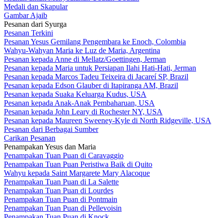
Medali dan Skapular
Gambar Ajaib
Pesanan dari Syurga
Pesanan Terkini
Pesanan Yesus Gemilang Pengembara ke Enoch, Colombia
Wahyu-Wahyan Maria ke Luz de Maria, Argentina
Pesanan kepada Anne di Mellatz/Goettingen, Jerman
Pesanan kepada Maria untuk Persiapan Ilahi Hati-Hati, Jerman
Pesanan kepada Marcos Tadeu Teixeira di Jacareí SP, Brazil
Pesanan kepada Edson Glauber di Itapiranga AM, Brazil
Pesanan kepada Suaka Keluarga Kudus, USA
Pesanan kepada Anak-Anak Pembaharuan, USA
Pesanan kepada John Leary di Rochester NY, USA
Pesanan kepada Maureen Sweeney-Kyle di North Ridgeville, USA
Pesanan dari Berbagai Sumber
Carikan Pesanan
Penampakan Yesus dan Maria
Penampakan Tuan Puan di Caravaggio
Penampakan Tuan Puan Peristiwa Baik di Quito
Wahyu kepada Saint Margarete Mary Alacoque
Penampakan Tuan Puan di La Salette
Penampakan Tuan Puan di Lourdes
Penampakan Tuan Puan di Pontmain
Penampakan Tuan Puan di Pellevoisin
Penampakan Tuan Puan di Knock