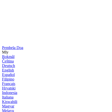
Pembela Doa
Mly
Bokmål
Čeština
Deutsch
English
Español
Filipino
Français
Hrvatski
Indonesia
Italiana
Kiswahili
Magyar
Melayu