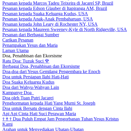
Pesanan kepada Marcos Tadeu Teixeira di Jacareí SP, Brazil
Pesanan kepada Edson Glauber di Itapiranga AM, Brazil
Pesanan kepada Suaka Keluarga Kudus, USA
Pesanan kepada Anak-Anak Pembaharuan, USA
Pesanan kepada John Leary di Rochester NY, USA
Pesanan kepada Maureen Sweeney-Kyle di North Ridgeville, USA
Pesanan dari Berbagai Sumber
Carikan Pesanan
Penampakan Yesus dan Maria
Laman Utama
Doa, Penahbisan dan Ekorsisme
Ratu Doa: Tuzuk Suci
🌹
Berbagai Doa, Penahbisan dan Ekorsisme
Doa-doa dari Yesus Gemilang Pengembara ke Enoch
Doa untuk Persiapan Ilahi Hati-Hati
Doa Suaka Keluarga Kudus
Doa dari Wahyu-Wahyan Lain
Kampanye Doa
Doa oleh Tuan Putri Jacarei
Penghormatan kepada Hati Yang Murni St. Joseph
Doa untuk Bersatu dengan Cinta Ilahi
Api Api Cinta Hati Suci Perawan Maria
†
†
†
Dua Puluh Empat Jam Pengorbanan Tuhan Yesus Kristus
Kami
Arahan untuk Menyediakan Ubatan-Ubatan