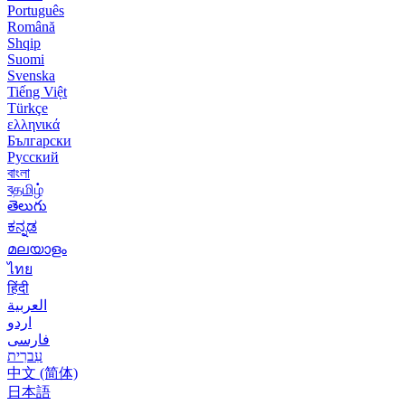
Português
Română
Shqip
Suomi
Svenska
Tiếng Việt
Türkçe
ελληνικά
Български
Русский
বাংলা
বதமிழ்
తెలుగు
ಕನ್ನಡ
മലയാളം
ไทย
हिंदी
العربية
اردو
فارسی
עִברִית
中文 (简体)
日本語