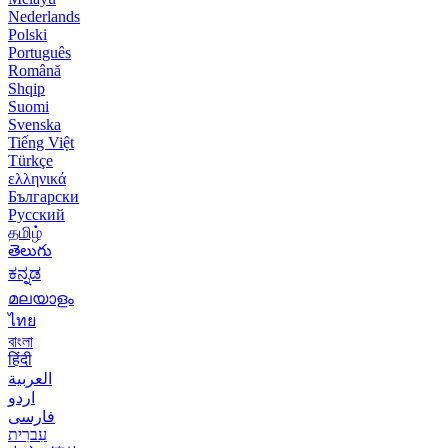
Nederlands
Polski
Português
Română
Shqip
Suomi
Svenska
Tiếng Việt
Türkçe
ελληνικά
Български
Русский
தமிழ்
తెలుగు
ಕನ್ನಡ
മലയാളം
ไทย
বাংলা
हिंदी
العربية
اردو
فارسی
עִברִית