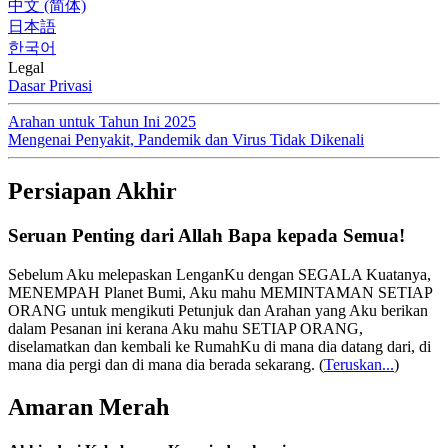
中文 (简体)
日本語
한국어
Legal
Dasar Privasi
Arahan untuk Tahun Ini 2025
Mengenai Penyakit, Pandemik dan Virus Tidak Dikenali
Persiapan Akhir
Seruan Penting dari Allah Bapa kepada Semua!
Sebelum Aku melepaskan LenganKu dengan SEGALA Kuatanya,
MENEMPAH Planet Bumi, Aku mahu MEMINTAMAN SETIAP
ORANG untuk mengikuti Petunjuk dan Arahan yang Aku berikan
dalam Pesanan ini kerana Aku mahu SETIAP ORANG,
diselamatkan dan kembali ke RumahKu di mana dia datang dari, di
mana dia pergi dan di mana dia berada sekarang.
(
Teruskan...
)
Amaran Merah