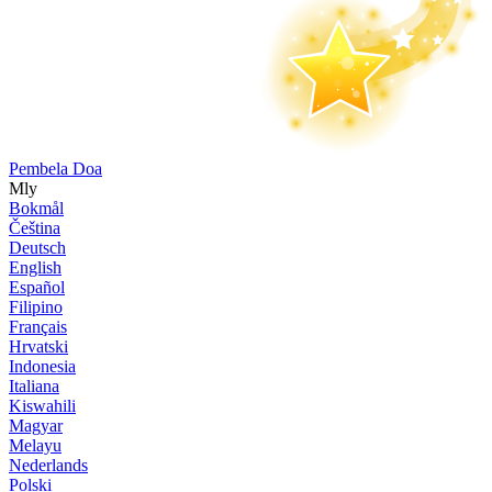
Pembela Doa
Mly
Bokmål
Čeština
Deutsch
English
Español
Filipino
Français
Hrvatski
Indonesia
Italiana
Kiswahili
Magyar
Melayu
Nederlands
Polski