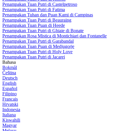
Penampakan Tuan Putri di Castelpetroso
Penampakan Tuan Putri di Fatima
Penampakan Tuhan dan Puan Kami di Campinas
Penampakan Tuan Putri di Beauraing
Penampakan Tuan Puan di Heede
Penampakan Tuan Putri di Ghiaie di Bonate
Penampakan Rosa Mistica di Montichiari dan Fontanelle
Penampakan Tuan Putri di Garabandal
Penampakan Tuan Puan di Medjugorje
Penampakan Tuan Putri di Holy Love
Penampakan Tuan Putri di Jacarei
Bahasa
Bokmål
Čeština
Deutsch
English
Español
Filipino
Français
Hrvatski
Indonesia
Italiana
Kiswahili
Magyar
Melayu