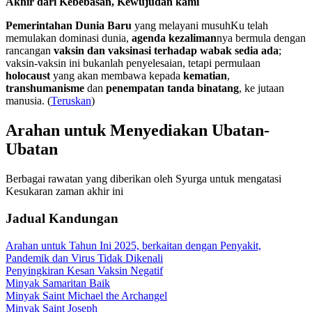
Akhir dari Kebebasan, Kewujudan kami
Pemerintahan Dunia Baru
yang melayani musuhKu telah
memulakan dominasi dunia,
agenda kezaliman
nya bermula dengan
rancangan
vaksin dan vaksinasi terhadap wabak sedia ada
;
vaksin-vaksin ini bukanlah penyelesaian, tetapi permulaan
holocaust
yang akan membawa kepada
kematian
,
transhumanisme
dan
penempatan tanda binatang
, ke jutaan
manusia. (
Teruskan
)
Arahan untuk Menyediakan Ubatan-
Ubatan
Berbagai rawatan yang diberikan oleh Syurga untuk mengatasi
Kesukaran zaman akhir ini
Jadual Kandungan
Arahan untuk Tahun Ini 2025, berkaitan dengan Penyakit,
Pandemik dan Virus Tidak Dikenali
Penyingkiran Kesan Vaksin Negatif
Minyak Samaritan Baik
Minyak Saint Michael the Archangel
Minyak Saint Joseph