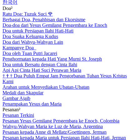
한국어
Doa²
Ratu Doa: Tuzuk Suci
🌹
Berbagai Doa, Penahbisan dan Ekorsisme
Doa-doa dari Yesus Gemilang Pengembara ke Enoch
Doa untuk Persiapan Ilahi Hati-Hati
Doa Suaka Keluarga Kudus
Doa dari Wahyu-Wahyan Lain
Kampanye Doa
Doa oleh Tuan Putri Jacarei
Penghormatan kepada Hati Yang Murni St. Joseph
Doa untuk Bersatu dengan Cinta Ilahi
Api Api Cinta Hati Suci Perawan Maria
†
†
†
Dua Puluh Empat Jam Pengorbanan Tuhan Yesus Kristus
Kami
Arahan untuk Menyediakan Ubatan-Ubatan
Medali dan Skapular
Gambar Ajaib
Penampakan Yesus dan Maria
Pesanan²
Pesanan Terkini
Pesanan Yesus Gemilang Pengembara ke Enoch, Colombia
Wahyu-Wahyan Maria ke Luz de Maria, Argentina
Pesanan kepada Anne di Mellatz/Goettingen, Jerman
Pesanan kepada Maria untuk Persiapan Ilahi Hati-Hati, Jerman