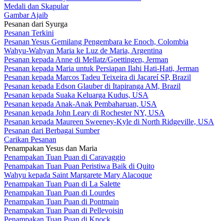
Medali dan Skapular
Gambar Ajaib
Pesanan dari Syurga
Pesanan Terkini
Pesanan Yesus Gemilang Pengembara ke Enoch, Colombia
Wahyu-Wahyan Maria ke Luz de Maria, Argentina
Pesanan kepada Anne di Mellatz/Goettingen, Jerman
Pesanan kepada Maria untuk Persiapan Ilahi Hati-Hati, Jerman
Pesanan kepada Marcos Tadeu Teixeira di Jacareí SP, Brazil
Pesanan kepada Edson Glauber di Itapiranga AM, Brazil
Pesanan kepada Suaka Keluarga Kudus, USA
Pesanan kepada Anak-Anak Pembaharuan, USA
Pesanan kepada John Leary di Rochester NY, USA
Pesanan kepada Maureen Sweeney-Kyle di North Ridgeville, USA
Pesanan dari Berbagai Sumber
Carikan Pesanan
Penampakan Yesus dan Maria
Penampakan Tuan Puan di Caravaggio
Penampakan Tuan Puan Peristiwa Baik di Quito
Wahyu kepada Saint Margarete Mary Alacoque
Penampakan Tuan Puan di La Salette
Penampakan Tuan Puan di Lourdes
Penampakan Tuan Puan di Pontmain
Penampakan Tuan Puan di Pellevoisin
Penampakan Tuan Puan di Knock