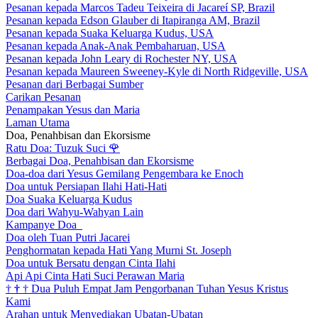
Pesanan kepada Marcos Tadeu Teixeira di Jacareí SP, Brazil
Pesanan kepada Edson Glauber di Itapiranga AM, Brazil
Pesanan kepada Suaka Keluarga Kudus, USA
Pesanan kepada Anak-Anak Pembaharuan, USA
Pesanan kepada John Leary di Rochester NY, USA
Pesanan kepada Maureen Sweeney-Kyle di North Ridgeville, USA
Pesanan dari Berbagai Sumber
Carikan Pesanan
Penampakan Yesus dan Maria
Laman Utama
Doa, Penahbisan dan Ekorsisme
Ratu Doa: Tuzuk Suci
🌹
Berbagai Doa, Penahbisan dan Ekorsisme
Doa-doa dari Yesus Gemilang Pengembara ke Enoch
Doa untuk Persiapan Ilahi Hati-Hati
Doa Suaka Keluarga Kudus
Doa dari Wahyu-Wahyan Lain
Kampanye Doa
Doa oleh Tuan Putri Jacarei
Penghormatan kepada Hati Yang Murni St. Joseph
Doa untuk Bersatu dengan Cinta Ilahi
Api Api Cinta Hati Suci Perawan Maria
†
†
†
Dua Puluh Empat Jam Pengorbanan Tuhan Yesus Kristus
Kami
Arahan untuk Menyediakan Ubatan-Ubatan