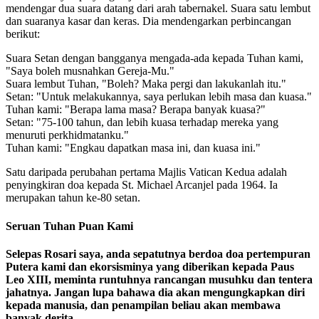
mendengar dua suara datang dari arah tabernakel. Suara satu lembut
dan suaranya kasar dan keras. Dia mendengarkan perbincangan
berikut:
Suara Setan dengan bangganya mengada-ada kepada Tuhan kami,
"Saya boleh musnahkan Gereja-Mu."
Suara lembut Tuhan, "Boleh? Maka pergi dan lakukanlah itu."
Setan: "Untuk melakukannya, saya perlukan lebih masa dan kuasa."
Tuhan kami: "Berapa lama masa? Berapa banyak kuasa?"
Setan: "75-100 tahun, dan lebih kuasa terhadap mereka yang
menuruti perkhidmatanku."
Tuhan kami: "Engkau dapatkan masa ini, dan kuasa ini."
Satu daripada perubahan pertama Majlis Vatican Kedua adalah
penyingkiran doa kepada St. Michael Arcanjel pada 1964. Ia
merupakan tahun ke-80 setan.
Seruan Tuhan Puan Kami
Selepas Rosari saya, anda sepatutnya berdoa doa pertempuran
Putera kami dan ekorsisminya yang diberikan kepada Paus
Leo XIII, meminta runtuhnya rancangan musuhku dan tentera
jahatnya. Jangan lupa bahawa dia akan mengungkapkan diri
kepada manusia, dan penampilan beliau akan membawa
banyak derita.