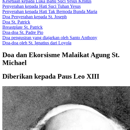
Kesetiaan kepada Luka Bahu Suci Yesus Kristus
Penyerahan kepada Hati Suci Tuhan Yesus
Penyerahan kepada Hati Tak Bernoda Bunda Maria
Doa Penyerahan kepada St. Joseph
Doa St. Patrick
Breastplate St. Patrick
Doa-doa St. Padre Pio
Doa pengusiran yang diajarkan oleh Santo Anthony
Doa-doa oleh St. Ignatius dari Loyola
Doa dan Ekorsisme Malaikat Agung St.
Michael
Diberikan kepada Paus Leo XIII