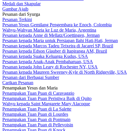
Medali dan Skapular
Gambar Ajaib
Pesanan dari Syurga
Pesanan Terkini
Pesanan Yesus Gemilang Pengembara ke Enoch, Colombia
Wahyu-Wahyan Maria ke Luz de Maria, Argentina
Pesanan kepada Anne di Mellatz/Goettingen, Jerman
Pesanan kepada Maria untuk Persiapan Ilahi Hati-Hati, Jerman
Pesanan kepada Marcos Tadeu Teixeira di Jacareí SP, Brazil
Pesanan kepada Edson Glauber di Itapiranga AM, Brazil
Pesanan kepada Suaka Keluarga Kudus, USA
Pesanan kepada Anak-Anak Pembaharuan, USA
Pesanan kepada John Leary di Rochester NY, USA
Pesanan kepada Maureen Sweeney-Kyle di North Ridgeville, USA
Pesanan dari Berbagai Sumber
Carikan Pesanan
Penampakan Yesus dan Maria
Penampakan Tuan Puan di Caravaggio
Penampakan Tuan Puan Peristiwa Baik di Quito
Wahyu kepada Saint Margarete Mary Alacoque
Penampakan Tuan Puan di La Salette
Penampakan Tuan Puan di Lourdes
Penampakan Tuan Puan di Pontmain
Penampakan Tuan Puan di Pellevoisin
Penampakan Tuan Puan di Knock