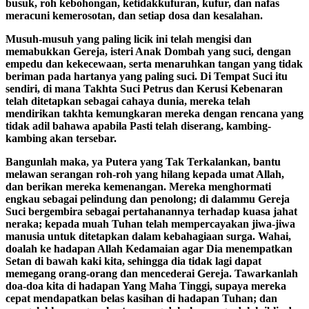
busuk, roh kebohongan, ketidakkufuran, kufur, dan nafas
meracuni kemerosotan, dan setiap dosa dan kesalahan.
Musuh-musuh yang paling licik ini telah mengisi dan
memabukkan Gereja, isteri Anak Dombah yang suci, dengan
empedu dan kekecewaan, serta menaruhkan tangan yang tidak
beriman pada hartanya yang paling suci. Di Tempat Suci itu
sendiri, di mana Takhta Suci Petrus dan Kerusi Kebenaran
telah ditetapkan sebagai cahaya dunia, mereka telah
mendirikan takhta kemungkaran mereka dengan rencana yang
tidak adil bahawa apabila Pasti telah diserang, kambing-
kambing akan tersebar.
Bangunlah maka, ya Putera yang Tak Terkalankan, bantu
melawan serangan roh-roh yang hilang kepada umat Allah,
dan berikan mereka kemenangan. Mereka menghormati
engkau sebagai pelindung dan penolong; di dalammu Gereja
Suci bergembira sebagai pertahanannya terhadap kuasa jahat
neraka; kepada muah Tuhan telah mempercayakan jiwa-jiwa
manusia untuk ditetapkan dalam kebahagiaan surga. Wahai,
doalah ke hadapan Allah Kedamaian agar Dia menempatkan
Setan di bawah kaki kita, sehingga dia tidak lagi dapat
memegang orang-orang dan mencederai Gereja. Tawarkanlah
doa-doa kita di hadapan Yang Maha Tinggi, supaya mereka
cepat mendapatkan belas kasihan di hadapan Tuhan; dan