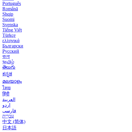
Português
Română
Shqip
Suomi
Svenska
Tiếng Việt
Türkçe
ελληνικά
Български
Русский
বাংলা
বதமிழ்
తెలుగు
ಕನ್ನಡ
മലയാളം
ไทย
हिंदी
العربية
اردو
فارسی
עִברִית
中文 (简体)
日本語