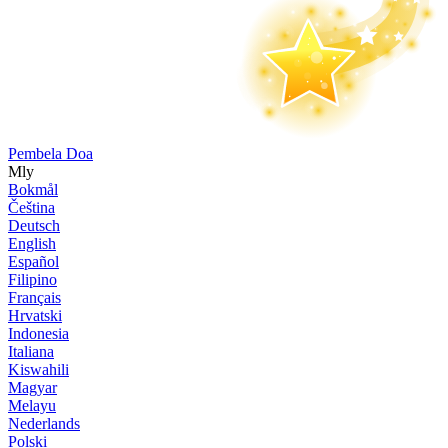
Pembela Doa
Mly
Bokmål
Čeština
Deutsch
English
Español
Filipino
Français
Hrvatski
Indonesia
Italiana
Kiswahili
Magyar
Melayu
Nederlands
Polski