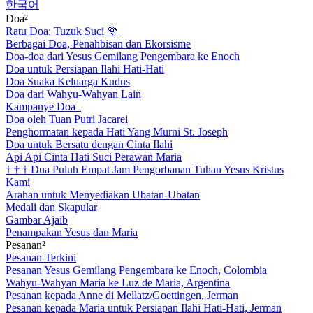
한국어
Doa²
Ratu Doa: Tuzuk Suci
🌹
Berbagai Doa, Penahbisan dan Ekorsisme
Doa-doa dari Yesus Gemilang Pengembara ke Enoch
Doa untuk Persiapan Ilahi Hati-Hati
Doa Suaka Keluarga Kudus
Doa dari Wahyu-Wahyan Lain
Kampanye Doa
Doa oleh Tuan Putri Jacarei
Penghormatan kepada Hati Yang Murni St. Joseph
Doa untuk Bersatu dengan Cinta Ilahi
Api Api Cinta Hati Suci Perawan Maria
†
†
†
Dua Puluh Empat Jam Pengorbanan Tuhan Yesus Kristus
Kami
Arahan untuk Menyediakan Ubatan-Ubatan
Medali dan Skapular
Gambar Ajaib
Penampakan Yesus dan Maria
Pesanan²
Pesanan Terkini
Pesanan Yesus Gemilang Pengembara ke Enoch, Colombia
Wahyu-Wahyan Maria ke Luz de Maria, Argentina
Pesanan kepada Anne di Mellatz/Goettingen, Jerman
Pesanan kepada Maria untuk Persiapan Ilahi Hati-Hati, Jerman