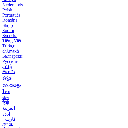
Nederlands
Polski
Português
Română
Shqip
Suomi
Svenska
Tiếng Việt
Türkçe
ελληνικά
Български
Русский
தமிழ்
తెలుగు
ಕನ್ನಡ
മലയാളം
ไทย
বাংলা
हिंदी
العربية
اردو
فارسی
עִברִית