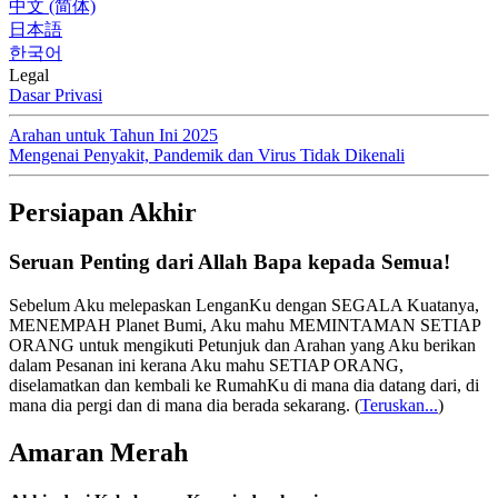
中文 (简体)
日本語
한국어
Legal
Dasar Privasi
Arahan untuk Tahun Ini 2025
Mengenai Penyakit, Pandemik dan Virus Tidak Dikenali
Persiapan Akhir
Seruan Penting dari Allah Bapa kepada Semua!
Sebelum Aku melepaskan LenganKu dengan SEGALA Kuatanya,
MENEMPAH Planet Bumi, Aku mahu MEMINTAMAN SETIAP
ORANG untuk mengikuti Petunjuk dan Arahan yang Aku berikan
dalam Pesanan ini kerana Aku mahu SETIAP ORANG,
diselamatkan dan kembali ke RumahKu di mana dia datang dari, di
mana dia pergi dan di mana dia berada sekarang.
(
Teruskan...
)
Amaran Merah