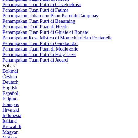
Penampakan Tuan Putri di Castelpetroso
Penampakan Tuan Putri di Fatima
Penampakan Tuhan dan Puan Kami di Campinas
Penampakan Tuan Putri di Beauraing
Penampakan Tuan Puan di Heede
Penampakan Tuan Putri di Ghiaie di Bonate
Penampakan Rosa Mistica di Montichiari dan Fontanelle
Penampakan Tuan Putri di Garabandal
Penampakan Tuan Puan di Medjugorje
Penampakan Tuan Putri di Holy Love
Penampakan Tuan Putri di Jacarei
Bahasa
Bokmål
Čeština
Deutsch
English
Español
Filipino
Français
Hrvatski
Indonesia
Italiana
Kiswahili
Magyar
Melayu