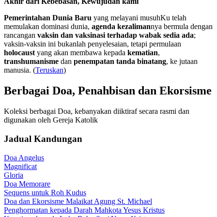
Akhir dari Kebebasan, Kewujudan kami
Pemerintahan Dunia Baru
yang melayani musuhKu telah
memulakan dominasi dunia,
agenda kezaliman
nya bermula dengan
rancangan
vaksin dan vaksinasi terhadap wabak sedia ada
;
vaksin-vaksin ini bukanlah penyelesaian, tetapi permulaan
holocaust
yang akan membawa kepada
kematian
,
transhumanisme
dan
penempatan tanda binatang
, ke jutaan
manusia. (
Teruskan
)
Berbagai Doa, Penahbisan dan Ekorsisme
Koleksi berbagai Doa, kebanyakan diiktiraf secara rasmi dan
digunakan oleh Gereja Katolik
Jadual Kandungan
Doa Angelus
Magnificat
Gloria
Doa Memorare
Sequens untuk Roh Kudus
Doa dan Ekorsisme Malaikat Agung St. Michael
Penghormatan kepada Darah Mahkota Yesus Kristus