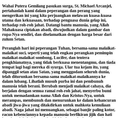
Wahai Putera Gemilang pasukan surga, St. Michael Arcanjel,
pertahanlah kami dalam peperangan dan perang yang
mengerikan ini yang kita perjuangkan melawan kuasa-kuasa
utama dan kekuasaan, terhadap penguasa dunia gelap ini,
terhadap roh-roh jahat. Datangi bantu manusia, yang Allah
Mahakuasa ciptakan abadi, diwujudkan dalam gambar dan
rupa-Nya sendiri, dan diselamatkan dengan harga besar dari
zulum Setan.
Peranglah hari ini peperangan Tuhan, bersama-sama malaikat-
malaikat suci, seperti yang telah engkau perangkan pemimpin
malaikat-malaikat sombong, Lucifer, dan tentera
pengkhianatnya, yang tidak berkuasa menentangmu, dan tiada
tempat lagi bagi mereka di syurga. Ular tua kejam itu, yang
dipanggil setan atau Satan, yang menggodam seluruh dunia,
telah diturunkan bersama-sama malaikat-malaikannya ke
dalam lubang. Lihatlah musuh purba ini dan pembunuh
manusia telah berani. Berubah menjadi malaikat cahaya, dia
berjalan dengan semua ramai roh-roh jahat, menyerbu bumi
untuk memadamkan nama Allah dan Kristus-Nya, untuk
merampas, membunuh dan menurunkan ke dalam kehancuran
abadi jiwa-jiwa yang ditakdirkan untuk mahkota kemuliaan
abadi. Naga jahat ini menuangkan, sebagai banjir paling kotor,
racun kebenciannya kepada manusia berfikiran jijik dan hati