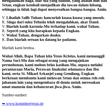
mengalahkan naga, ular tua yang dahulu, yang adalah iblis dan
Setan, engkau kembali menjadikan dia tawan dalam lubang,
sehingga ia tidak lagi dapat menyesatkan bangsa-bangsa. Amin.
V.
Lihatlah Salib Tuhan; hancurlah kuasa-kuasa yang musuh.
R.
Singa dari suku Yehuda telah mengalahkan, akar Daud.
V.
Biarlah kasih karunia-Mu terhadap kami, wahai Tuhan.
R.
Seperti yang kita harapkan kepada Engkau.
V.
Wahai Tuhan, dengarkan doaku.
R.
Dan biarlah seruan ku datang ke padamu.
Marilah kami berdoa.
Wahai Allah, Bapa Tuhan kita Yesus Kristus, kami memanggil
Nama Suci-Mu dan sebagai orang yang mengajukan
permohonan, kami mohon belas kasihan-Mu, supaya melalui
perantaraan Maria, Perawan Imakulat selamanya dan Ibu
kami, serta St. Mikael Arkanjel yang Gemilang, Engkau
berkenan membantu kami melawan Setan dan semua roh-roh
jahanam lain yang mengembara di dunia untuk merosakan
umat manusia dan kehancuran jiwa-jiwa. Amin.
Sumber-sumber:
➥ www.kommherrjesus.de