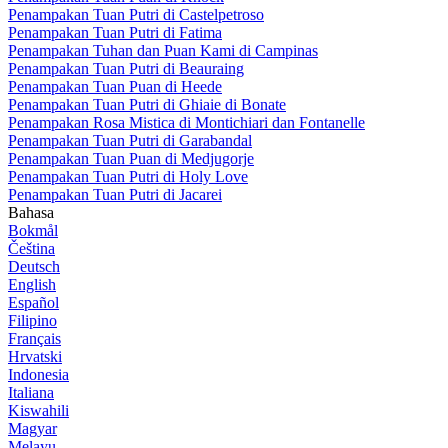
Penampakan Tuan Putri di Castelpetroso
Penampakan Tuan Putri di Fatima
Penampakan Tuhan dan Puan Kami di Campinas
Penampakan Tuan Putri di Beauraing
Penampakan Tuan Puan di Heede
Penampakan Tuan Putri di Ghiaie di Bonate
Penampakan Rosa Mistica di Montichiari dan Fontanelle
Penampakan Tuan Putri di Garabandal
Penampakan Tuan Puan di Medjugorje
Penampakan Tuan Putri di Holy Love
Penampakan Tuan Putri di Jacarei
Bahasa
Bokmål
Čeština
Deutsch
English
Español
Filipino
Français
Hrvatski
Indonesia
Italiana
Kiswahili
Magyar
Melayu