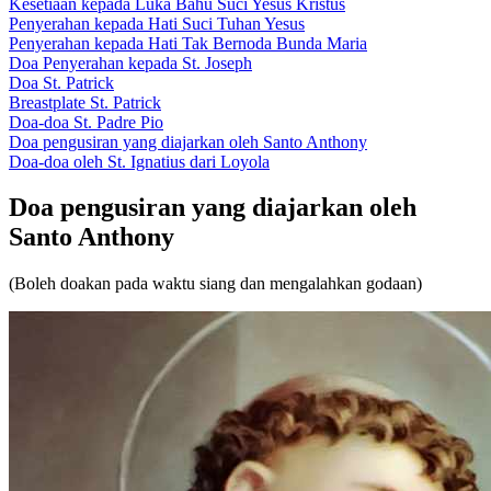
Kesetiaan kepada Luka Bahu Suci Yesus Kristus
Penyerahan kepada Hati Suci Tuhan Yesus
Penyerahan kepada Hati Tak Bernoda Bunda Maria
Doa Penyerahan kepada St. Joseph
Doa St. Patrick
Breastplate St. Patrick
Doa-doa St. Padre Pio
Doa pengusiran yang diajarkan oleh Santo Anthony
Doa-doa oleh St. Ignatius dari Loyola
Doa pengusiran yang diajarkan oleh
Santo Anthony
(Boleh doakan pada waktu siang dan mengalahkan godaan)