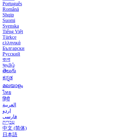
Português
Română
Shqip
Suomi
Svenska
Tiếng Việt
Türkçe
ελληνικά
Български
Русский
বাংলা
বதமிழ்
తెలుగు
ಕನ್ನಡ
മലയാളം
ไทย
हिंदी
العربية
اردو
فارسی
עִברִית
中文 (简体)
日本語