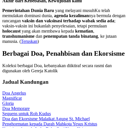
Akhir dari Kebebasan, Kewujudan kami
Pemerintahan Dunia Baru
yang melayani musuhKu telah
memulakan dominasi dunia,
agenda kezaliman
nya bermula dengan
rancangan
vaksin dan vaksinasi terhadap wabak sedia ada
;
vaksin-vaksin ini bukanlah penyelesaian, tetapi permulaan
holocaust
yang akan membawa kepada
kematian
,
transhumanisme
dan
penempatan tanda binatang
, ke jutaan
manusia. (
Teruskan
)
Berbagai Doa, Penahbisan dan Ekorsisme
Koleksi berbagai Doa, kebanyakan diiktiraf secara rasmi dan
digunakan oleh Gereja Katolik
Jadual Kandungan
Doa Angelus
Magnificat
Gloria
Doa Memorare
Sequens untuk Roh Kudus
Doa dan Ekorsisme Malaikat Agung St. Michael
Penghormatan kepada Darah Mahkota Yesus Kristus