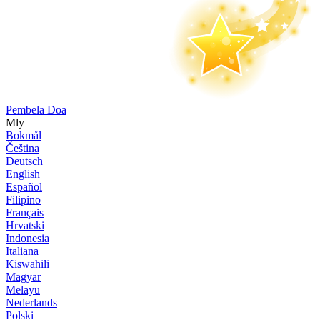
Pembela Doa
Mly
Bokmål
Čeština
Deutsch
English
Español
Filipino
Français
Hrvatski
Indonesia
Italiana
Kiswahili
Magyar
Melayu
Nederlands
Polski