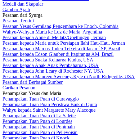
Medali dan Skapular
Gambar Ajaib
Pesanan dari Syurga
Pesanan Terkini
Pesanan Yesus Gemilang Pengembara ke Enoch, Colombia
Wahyu-Wahyan Maria ke Luz de Maria, Argentina
Pesanan kepada Anne di Mellatz/Goettingen, Jerman
Pesanan kepada Maria untuk Persiapan Ilahi Hati-Hati, Jerman
Pesanan kepada Marcos Tadeu Teixeira di Jacareí SP, Brazil
Pesanan kepada Edson Glauber di Itapiranga AM, Brazil
Pesanan kepada Suaka Keluarga Kudus, USA
Pesanan kepada Anak-Anak Pembaharuan, USA
Pesanan kepada John Leary di Rochester NY, USA
Pesanan kepada Maureen Sweeney-Kyle di North Ridgeville, USA
Pesanan dari Berbagai Sumber
Carikan Pesanan
Penampakan Yesus dan Maria
Penampakan Tuan Puan di Caravaggio
Penampakan Tuan Puan Peristiwa Baik di Quito
Wahyu kepada Saint Margarete Mary Alacoque
Penampakan Tuan Puan di La Salette
Penampakan Tuan Puan di Lourdes
Penampakan Tuan Puan di Pontmain
Penampakan Tuan Puan di Pellevoisin
Penampakan Tuan Puan di Knock