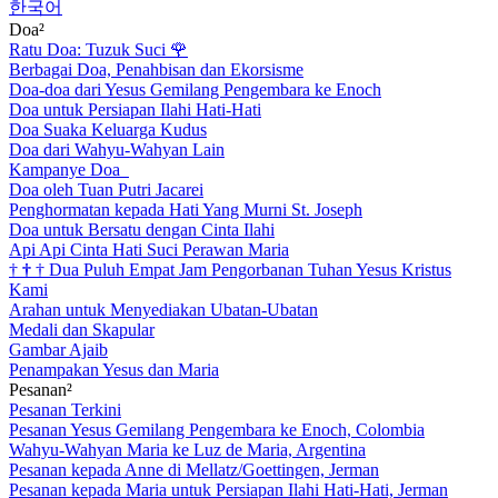
한국어
Doa²
Ratu Doa: Tuzuk Suci
🌹
Berbagai Doa, Penahbisan dan Ekorsisme
Doa-doa dari Yesus Gemilang Pengembara ke Enoch
Doa untuk Persiapan Ilahi Hati-Hati
Doa Suaka Keluarga Kudus
Doa dari Wahyu-Wahyan Lain
Kampanye Doa
Doa oleh Tuan Putri Jacarei
Penghormatan kepada Hati Yang Murni St. Joseph
Doa untuk Bersatu dengan Cinta Ilahi
Api Api Cinta Hati Suci Perawan Maria
†
†
†
Dua Puluh Empat Jam Pengorbanan Tuhan Yesus Kristus
Kami
Arahan untuk Menyediakan Ubatan-Ubatan
Medali dan Skapular
Gambar Ajaib
Penampakan Yesus dan Maria
Pesanan²
Pesanan Terkini
Pesanan Yesus Gemilang Pengembara ke Enoch, Colombia
Wahyu-Wahyan Maria ke Luz de Maria, Argentina
Pesanan kepada Anne di Mellatz/Goettingen, Jerman
Pesanan kepada Maria untuk Persiapan Ilahi Hati-Hati, Jerman