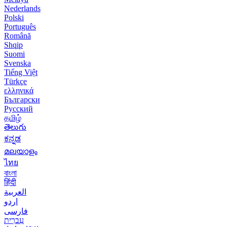
Nederlands
Polski
Português
Română
Shqip
Suomi
Svenska
Tiếng Việt
Türkçe
ελληνικά
Български
Русский
தமிழ்
తెలుగు
ಕನ್ನಡ
മലയാളം
ไทย
বাংলা
हिंदी
العربية
اردو
فارسی
עִברִית