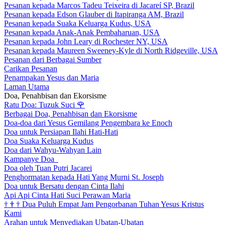
Pesanan kepada Marcos Tadeu Teixeira di Jacareí SP, Brazil
Pesanan kepada Edson Glauber di Itapiranga AM, Brazil
Pesanan kepada Suaka Keluarga Kudus, USA
Pesanan kepada Anak-Anak Pembaharuan, USA
Pesanan kepada John Leary di Rochester NY, USA
Pesanan kepada Maureen Sweeney-Kyle di North Ridgeville, USA
Pesanan dari Berbagai Sumber
Carikan Pesanan
Penampakan Yesus dan Maria
Laman Utama
Doa, Penahbisan dan Ekorsisme
Ratu Doa: Tuzuk Suci
🌹
Berbagai Doa, Penahbisan dan Ekorsisme
Doa-doa dari Yesus Gemilang Pengembara ke Enoch
Doa untuk Persiapan Ilahi Hati-Hati
Doa Suaka Keluarga Kudus
Doa dari Wahyu-Wahyan Lain
Kampanye Doa
Doa oleh Tuan Putri Jacarei
Penghormatan kepada Hati Yang Murni St. Joseph
Doa untuk Bersatu dengan Cinta Ilahi
Api Api Cinta Hati Suci Perawan Maria
†
†
†
Dua Puluh Empat Jam Pengorbanan Tuhan Yesus Kristus
Kami
Arahan untuk Menyediakan Ubatan-Ubatan