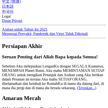
中文 (简体)
日本語
한국어
Legal
Dasar Privasi
Arahan untuk Tahun Ini 2025
Mengenai Penyakit, Pandemik dan Virus Tidak Dikenali
Persiapan Akhir
Seruan Penting dari Allah Bapa kepada Semua!
Sebelum Aku melepaskan LenganKu dengan SEGALA Kuatanya,
MENEMPAH Planet Bumi, Aku mahu MEMINTAMAN SETIAP
ORANG untuk mengikuti Petunjuk dan Arahan yang Aku berikan
dalam Pesanan ini kerana Aku mahu SETIAP ORANG,
diselamatkan dan kembali ke RumahKu di mana dia datang dari, di
mana dia pergi dan di mana dia berada sekarang.
(
Teruskan...
)
Amaran Merah